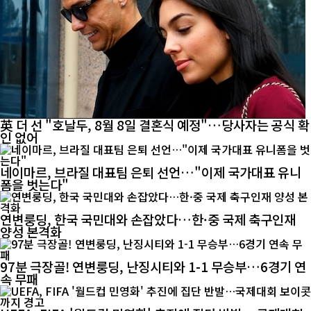
英 더 선 "호날두, 8월 8일 결혼식 예정"…당사자는 공식 확
인 없어
네이마르, 브라질 대표팀 은퇴 선언…"이제 국가대표 유니
폼을 벗는다"
연변룽딩, 한국 국민대와 손잡았다…한·중 국제 축구인재
양성 본격화
97분 극장골! 연변룽딩, 난징시티와 1-1 무승부…6경기 연
속 무패