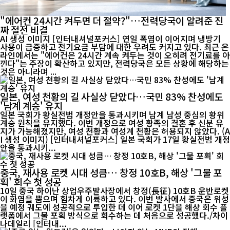
"에어컨 24시간 켜두면 더 절약?"…전력당국이 알려준 진
짜 절전 비결
AI 생성 이미지 [인터내셔널포커스] 연일 폭염이 이어지며 냉방기
사용이 급증하고 전기요금 부담에 대한 우려도 커지고 있다. 최근 온
라인에서는 "에어컨은 24시간 계속 켜두는 것이 오히려 전기료를 아
낀다"는 주장이 확산하고 있지만, 전력당국은 모든 상황에 해당하는
것은 아니라며 ...
일본, 여성 천황의 길 사실상 닫았다…국민 83% 찬성에도
'남계 계승' 유지
일본 국회가 황실전범 개정안을 통과시키며 남계 남성 중심의 황위
계승 원칙을 유지했다. 이번 개정으로 여성 황족의 결혼 후 신분 유
지가 가능해졌지만, 여성 천황과 여성계 천황은 허용되지 않았다. (A
I 생성 이미지) [인터내셔널포커스] 일본 국회가 17일 황실전범 개정
안을 통과시키...
중국, 재사용 로켓 시대 성큼… 창정 10호B, 해상 '그물 포
획' 회수 첫 성공
10일 중국 하이난 상업우주발사장에서 창정(長征) 10호B 운반로켓
이 화염을 뿜으며 힘차게 이륙하고 있다. 이번 발사에서 중국은 위성
을 예정 궤도에 성공적으로 투입한 데 이어 로켓 1단을 해상 회수 플
랫폼에서 그물 포획 방식으로 회수하는 데 처음으로 성공했다./차이
나데일리 [인터내...