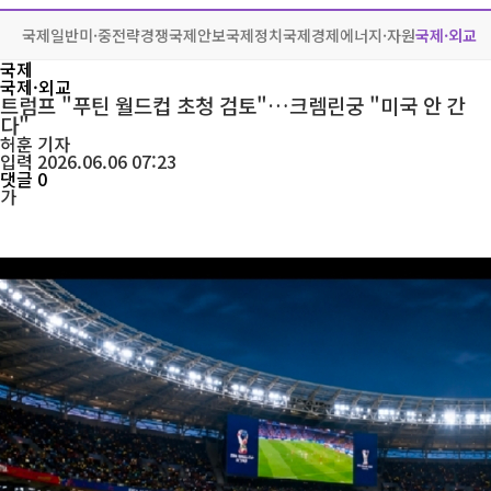
국제일반
미·중전략경쟁
국제안보
국제정치
국제경제
에너지·자원
국제·외교
국제
국제·외교
트럼프 "푸틴 월드컵 초청 검토"…크렘린궁 "미국 안 간
다"
허훈
기자
입력 2026.06.06 07:23
댓글 0
가