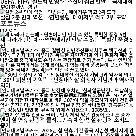
UEFA, FIFA '월드컵 민영화' 추진에 집단 반발…국제대회
보이콧까지 경고
실점 2분 만에 역전…연변룽딩, 메이저우 꺾고 2위 도약
포토뉴스
more +
세 나라가 한눈에…연변에서만 만날 수 있는 특별한 풍경 5
선
[인터내셔널포커스] 중국 길림성 연변조선족자치주는 백두산과 두
만강, 국경지대가 어우러진 독특한 자연환경과 역사·문화적 배경을
바탕으로 중국에서도 손꼽히는 관광지로 평가받는다. 특히 연변에
는 다른 지역에서는 쉽게 찾아보기 힘든 이색 풍경들이 곳곳에 자리
해 있어 국내외 관광객들의 발길을 끌고 있다. ...
“30만 희생의 기억”… 난징대학살 희생자 기념관과 역사적
의미
[인터네셔널포커스] 중국 난징에 위치한 ‘침화일군난징대도살희생
동포기념관(侵華日軍南京大屠殺遇難同胞紀念館)’은 1937년 일
본군이 자행한 대학살로 희생된 30만여 명을 추모하기 위해 건립된
역사 공간이다. 기념관은 당시 학살 현장 중 하나였던 ‘강동문(江东
门, 장둥먼) 만인갱’ 유적지 위에 세워졌으며, 1985년...
옌지 설 연휴 관광객 몰려...민속 체험·빙설 관광에 소비도
증가
[인터내셔널포커스] 2026년 설 연휴 기간 중국 지린성 옌지시에 관
광객이 몰리며 지역 관광과 소비가 동시에 늘어났다. 조선족 민속 문