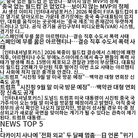
'중국 없는 월드컵'은 없었다…보이지 않는 MVP의 정체
AI 생성 이미지 [인터내셔널포커스] 2026 북중미 FIFA 월드컵이 8
강 열기로 달아오르는 가운데 경기장에는 중국 축구대표팀이 없지
만, 대회를 움직이는 곳곳에서는 '중국 제조'의 존재감이 뚜렷하게
드러나고 있다. 공식 경기용 공인구부터 비디오판독(VAR) 시스템,
경기장 디...
스페인에 무릎 꿇은 아르헨티나…결승 직후 수도서 폭력 사
태
[인터내셔널포커스] 2026 북중미 월드컵 결승에서 스페인에 패한
직후, 아르헨티나 수도 부에노스아이레스에서 축구 팬들의 폭력 사
태가 발생해 최소 15명이 체포되고 경찰관 3명이 부상했다. 대표팀
의 월드컵 2연패가 무산된 직후 벌어진 이번 소요 사태는 아르헨티
나 사회에 적지 않은 충격을 안겼다. 신...
트럼프 "시진핑 9월 말 미국 방문 예정"…백악관 대형 연회
장 신축도 공개
[인터내셔널포커스] 도널드 트럼프 미국 대통령이 시진핑 중국 국
가주석이 오는 9월 말 미국을 방문할 예정이라고 밝혔다. 아직 중국
정부의 공식 확인은 나오지 않았지만, 방문이 성사될 경우 미·중 정
상외교가 새로운 국면을 맞이하는 계기가 될 수 있다는 관측이 제기
된다. 트럼프 대통령...
NEWS
TOP 5
1
다카이치 사나에 '전화 외교' 두 달째 멈춤…日 언론 "위기