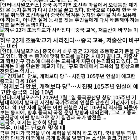
[인터내셔널포커스] 중국 동북지역 조선족 마을에서 오랫동안 제기
돼 온 농지 문제가 다시 관심을 끌고 있다. 한국으로 이주해 한국 국
적을 취득한 조선족들이 중국에 남겨둔 농지와 주택을 계속 보유해
야 하는지, 아니면 실제 농사를 짓는 주민들에게 다시 배분해야 하는
지를 둘러싼 논쟁이다....
하루 22개 초등학교가 사라진다…중국 교육, 저출산이 바꾸
는 미래
[인터내셔널포커스] 중국에서 하루 평균 22개의 초등학교가 문을 닫
고 있다. 학생 수 증가에 맞춰 학교를 늘리던 시대가 끝나고, 저출산
과 학령인구 감소에 대응하는 교육체계 재편이 본격화되고 있다. 교
육계는 이를 단순한 폐교가 아닌 '규모 확대에서 교육의 질 향상으로
전환되는 역사...
"경제보다 안보, 개혁보다 당"…시진핑 105주년 연설이 예
고한 중국의 다음 10년
[인터내셔널포커스] 2026년 7월 1일 중국공산당 창당 105주년 기
념대회에서 발표된 시진핑 국가주석의 연설은 단순한 기념사가 아니
었다. 약 1만 자에 달하는 이번 연설은 지난 105년의 역사를 되돌아
보는 동시에, 향후 중국의 국정 운영 방향과 대외전략, 그리고 중국
공산당이 어떤 방식으로 장기 집권과 국가 발전을 ...
극우, 이제는 단호히 맞설 때
극우 정치가 국경을 넘어 세력을 넓히려 하고 있다. 국내 일부 극우
성향 단체가 미국에서 공개 활동을 벌였다는 소식은 결코 가볍게 넘