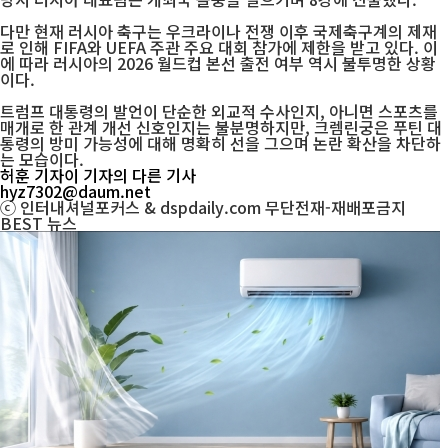
다만 현재 러시아 축구는 우크라이나 전쟁 이후 국제축구계의 제재
로 인해 FIFA와 UEFA 주관 주요 대회 참가에 제한을 받고 있다. 이
에 따라 러시아의 2026 월드컵 본선 출전 여부 역시 불투명한 상황
이다.
트럼프 대통령의 발언이 단순한 외교적 수사인지, 아니면 스포츠를
매개로 한 관계 개선 신호인지는 불분명하지만, 크렘린궁은 푸틴 대
통령의 방미 가능성에 대해 명확히 선을 그으며 논란 확산을 차단하
는 모습이다.
허훈 기자
이 기자의 다른 기사
hyz7302@daum.net
ⓒ 인터내셔널포커스 & dspdaily.com 무단전재-재배포금지
BEST
뉴스