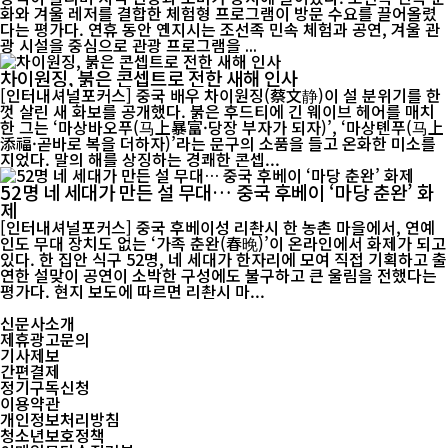
화와 겨울 레저를 결합한 체험형 프로그램이 방문 수요를 끌어올렸
다는 평가다. 연휴 동안 옌지시는 조선족 민속 체험과 공연, 겨울 관
광 시설을 중심으로 관광 프로그램을 ...
차이원징, 붉은 콘셉트로 전한 새해 인사
[인터내셔널포커스] 중국 배우 차이원징(蔡文静)이 설 분위기를 한
껏 살린 새 화보를 공개했다. 붉은 후드티에 긴 웨이브 헤어를 매치
한 그는 ‘마상바오푸(马上暴富·당장 부자가 되자)’, ‘마상톈푸(马上
添福·곧바로 복을 더하자)’라는 문구의 소품을 들고 온화한 미소를
지었다. 말의 해를 상징하는 경쾌한 콘셉...
52명 네 세대가 만든 설 무대… 중국 후베이 ‘마당 춘완’ 화
제
[인터내셔널포커스] 중국 후베이성 리촨시 한 농촌 마을에서, 연예
인도 무대 장치도 없는 ‘가족 춘완(春晚)’이 온라인에서 화제가 되고
있다. 한 집안 식구 52명, 네 세대가 한자리에 모여 직접 기획하고 출
연한 설맞이 공연이 소박한 구성에도 불구하고 큰 울림을 전했다는
평가다. 현지 보도에 따르면 리촨시 마...
신문사소개
제휴광고문의
기사제보
간편결제
정기구독신청
이용약관
개인정보처리방침
청소년보호정책