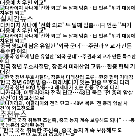
대응에 치우친 외교"
실시간뉴스
다카이치 사나에 '전화 외교' 두 달째 멈춤…日 언론 "위기
대응에 치우친 외교"
중국 영토에 남은 유일한 '외국 군대'…주권과 외교가 만든
특수한 예외
한국 청년 우호사절단, 장춘서 미래산업 교류…한중 협력 기
대감
한국 청년 60명 방중…미래세대가 잇는 한중 우호의 다리
니카라과, 이탈리아와 전격 단교…48년 묵은 '전 총리 암살
사건'이 외교전으로
추천뉴스
"한국 국적 취득한 조선족, 중국 농지 계속 보유해도 되
나"……동북 농촌의 오래된 논쟁