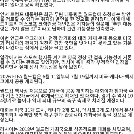
획이 없다고 공식 확인했다.
앞서 트럼프 대통령은 최근 푸틴 대통령을 월드컵에 초청하는 방안
을 검토할 수 있다는 취지의 발언을 한 것으로 알려졌다. 이에 대해
드미트리 페스코프 크렘린궁 대변인은 기자들의 질문에 "푸틴 대통
령은 가지 않을 것"이라고 답하며 관련 가능성을 일축했다.
이번 언급은 우크라이나 전쟁 장기화와 대러 제재 문제 등으로 미국
과 러시아의 관계가 여전히 긴장 국면을 벗어나지 못하고 있는 가운
데 나왔다는 점에서 관심을 끌고 있다.
일각에서는 스포츠 행사를 계기로 양국 정상 간 접촉 가능성이 거론
될 수 있다는 관측도 있었지만, 러시아 측이 즉각 부정적인 입장을
밝히면서 실제 성사 가능성은 낮아 보인다.
2026 FIFA 월드컵은 6월 11일부터 7월 19일까지 미국·캐나다·멕시
코에서 공동 개최된다.
월드컵 역사상 처음으로 3개국이 공동 개최하는 대회이자 참가국 수
가 기존 32개국에서 48개국으로 확대된 첫 대회다. 경기 수 역시 10
4경기로 늘어나 역대 최대 규모의 축구 축제로 치러질 예정이다.
대회는 미국 11개 도시, 캐나다 2개 도시, 멕시코 3개 도시에서 분산
개최되며 수백만 명의 축구 팬과 관광객이 개최국을 찾을 것으로 예
상된다.
러시아는 2018년 월드컵 개최국으로 성공적으로 대회를 치렀으며,
당시 러시아 대표팀은 개최국 돌풍을 일으키며 8강에 진출했다.