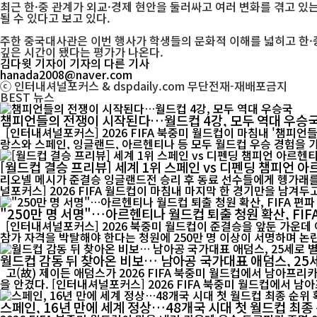
최근 한·중 관계가 외교·경제 현안을 둘러싸고 여러 변화를 겪고 있
될 수 있다고 보고 있다.
주한 중국대사관은 이번 행사가 학생들의 문화적 이해를 넓히고 한·
깊은 시간이 됐다는 평가가 나온다.
김다윗 기자
이 기자의 다른 기사
hanada2008@naver.com
ⓒ 인터내셔널포커스 & dspdaily.com 무단전재-재배포금지
BEST
뉴스
챔피언들의 전쟁이 시작된다…월드컵 4강, 모두 역대 우승
[인터내셔널포커스] 2026 FIFA 북중미 월드컵이 마침내 '챔피언
랑스와 스페인, 잉글랜드, 아르헨티나 등 모두 월드컵 우승 경험을 가
[월드컵 결승 프리뷰] 세계 1위 스페인 vs 디펜딩 챔피언 
리오넬 메시가 준결승 잉글랜드전 승리 후 동료 선수들에게 헹가래를 받으
널포커스] 2026 FIFA 월드컵이 마침내 마지막 한 경기만을 남겨두고 
"250만 명 서명"…아르헨티나 월드컵 퇴출 청원 확산, FIF
[인터내셔널포커스] 2026 북중미 월드컵이 준결승을 앞둔 가운데
월드컵 감동 뒤 찾아온 비보… 남아공 국가대표 애덤스, 25
고(故) 제이든 애덤스가 2026 FIFA 북중미 월드컵에서 남아프리카공화국 대표팀 유니폼을 입고 경기에 나서고 있다. 25세의 젊은 나이에 전해진 그의 별세 소식은 남아공 축구계와 국제 축구계에 큰 충격
을 안겼다. [인터내셔널포커스] 2026 FIFA 북중미 월드컵에서 남
스페인, 16년 만에 세계 정상…48개국 시대 첫 월드컵 최종