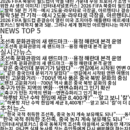
2026 FIFA 북중미 월드컵이 막을 내린 가운데 우승 트로피가 조명
위한 AI 생성 이미지) [인터내셔널포커스] 2026 FIFA 북중
탈락 5분 전 기적…메시 2도움·라우타로 극장골, 아르헨티
2026 FIFA 월드컵 준결승이 열린 미국 조지아주 애틀랜타 메르세데스
포커스] 탈락까지 불과 5분. 그러나 세계 챔피언 아르헨티나는 마지막 
NEWS
TOP 5
1
조선족 문화관광의 새 랜드마크…용정 해란대 본격 운영
실시간뉴스
조선족 문화관광의 새 랜드마크…용정 해란대 본격 운영
"같은 중국인데 분위기가 달랐다"…연길에서 시작된 연변 
톈진 고문화거리…700년 역사 품은 중국 북방 문화의 중심
축구가 만든 지역의 변화…연변슈퍼리그 인기 확산
"하룻밤 지난 수박 한입에 세균 8,400개?"…알고 보니 '칼
추천뉴스
"한국 국적 취득한 조선족, 중국 농지 계속 보유해도 되나
[인터내셔널포커스] 중국 동북지역 조선족 마을에서 오랫동안 제기돼
하는지, 아니면 실제 농사를 짓는 주민들에게 다시 배분해야 하는지를