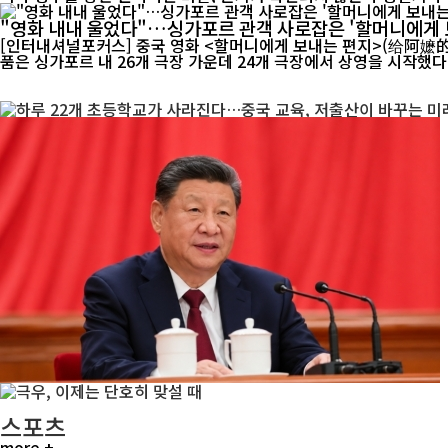
"영화 내내 울었다"…싱가포르 관객 사로잡은 '할머니에게 
[인터내셔널포커스] 중국 영화 <할머니에게 보내는 편지>(给阿嬷的情书)가 싱가포
품은 싱가포르 내 26개 극장 가운데 24개 극장에서 상영을 시작했다. 
스포츠
more +