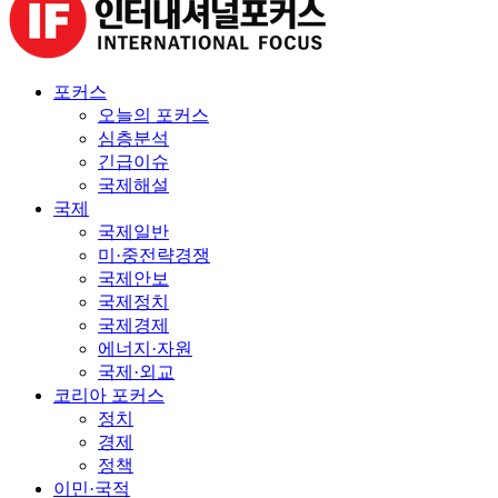
포커스
오늘의 포커스
심층분석
긴급이슈
국제해설
국제
국제일반
미·중전략경쟁
국제안보
국제정치
국제경제
에너지·자원
국제·외교
코리아 포커스
정치
경제
정책
이민·국적