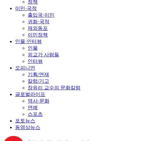
정책
이민·국적
출입국·이민
귀화·국적
재외동포
이민정책
인물·인터뷰
인물
외교가 사람들
인터뷰
오피니언
기획/연재
칼럼/기고
장유리 교수의 문화칼럼
글로벌라이프
역사·문화
연예
스포츠
포토뉴스
동영상뉴스