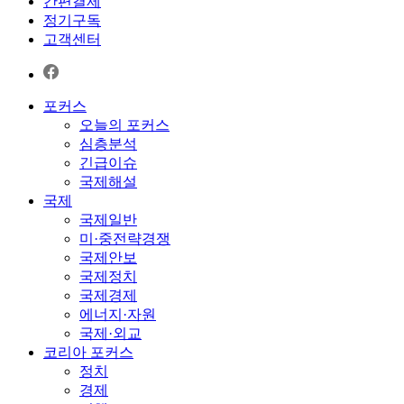
간편결제
정기구독
고객센터
포커스
오늘의 포커스
심층분석
긴급이슈
국제해설
국제
국제일반
미·중전략경쟁
국제안보
국제정치
국제경제
에너지·자원
국제·외교
코리아 포커스
정치
경제