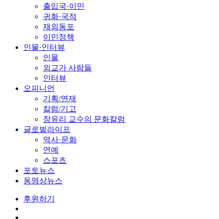
출입국·이민
귀화·국적
재외동포
이민정책
인물·인터뷰
인물
외교가 사람들
인터뷰
오피니언
기획/연재
칼럼/기고
장유리 교수의 문화칼럼
글로벌라이프
역사·문화
연예
스포츠
포토뉴스
동영상뉴스
후원하기