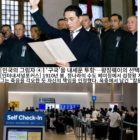
[민국의 그림자 ④] ‘구국’을 내세운 투항…왕징웨이의 선택
[인터내셔널포커스] 1910년 봄, 청나라의 수도 베이징에서 섭정왕 
그는 죽음을 각오한 듯 자신의 책임을 인정했다. 옥중에서 남긴 “칼을 