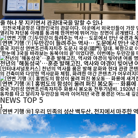
줄 하나 못 지키면서 관광대국을 말할 수 있나
인천국제공항은 대한민국의 관문이다. 이곳에서 외국인들이 가장 먼저
열리자 차단봉 아래를 통과해 한꺼번에 뛰어가는 장면이 공개됐다. 정
[연변 기행 ⑦]두만강이 들려주는 역사… 도문에서 만난 국
중국 지린성 연변조선족자치주 도문시 국문(國門) 일대. 북한으로 이어지는 철도와 국경 관문이 나
'한눈에 3국을 바라보는 동북아의 끝'이었다면, 이번에는 두만강을 따
천년의 '해동성국'…훈춘 발해고진, 역사와 야경이 빚어낸 
[인터내셔널포커스] 천년의 역사를 품은 발해 문화와 현대 관광 콘
의 건축미와 다양한 역사문화 체험, 화려한 야간 콘텐츠가 어우러지며
[연변 기행 ⑧] 홍범도의 함성이 울려 퍼진 봉오동… 화룡에
중국 지린성 연변조선족자치주 화룡시 봉오동 전투기념비. 1920년 홍범도 장군이 이끈
동차를 타고 달리자 두만강을 따라 이어지던 국경 풍경은 어느새 깊은 
NEWS
TOP 5
1
[연변 기행 ⑩] 우리 민족의 성산 백두산, 천지에서 마주한 