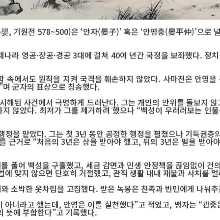
기원전 578~500)은 ‘안자(晏子)’ 혹은 ‘안평중(晏平仲)’으로 
제나라 영공·장공·경공 3대에 걸쳐 40여 년간 국정을 보좌했다. 정
 속에서도 원칙을 지켜 국격을 훼손하지 않았다. 사마천은 안영을 
”며 군자의 표상으로 칭송했다.
시해된 사건에서 극명하게 드러난다. 그는 개인의 안위를 돌보지 않고
지 않았다. 최저가 그를 제거하려 했으나 “백성이 우러러보는 인물
행정을 맡았다. 그는 첫 3년 동안 공정한 행정을 펼쳤으나 기득권층의
 근거로 “처음의 3년은 상을 받아야 했고, 뒤의 3년은 벌을 받아야
재를 풀어 백성을 구휼했고, 세금 감면과 민생 안정책을 끊임없이 건
법에 맞지 않으면 단호히 거절했고, 관직 생활 내내 재물과 사치를 멀
레와 소박한 옷차림을 고집했다. 받은 녹봉은 친족과 빈민에게 나눠주곤
 아니라고 했는데, 안영은 이를 실천했다”고 적었고, 맹자는 “관중
의 뜻에 부합한다”고 기록했다.