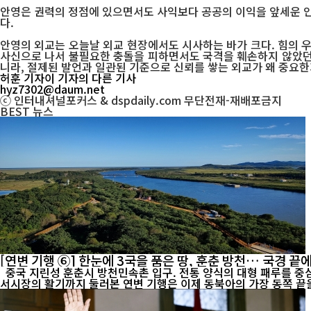
안영은 권력의 정점에 있으면서도 사익보다 공공의 이익을 앞세운 인
다.
안영의 외교는 오늘날 외교 현장에서도 시사하는 바가 크다. 힘의 
사신으로 나서 불필요한 충돌을 피하면서도 국격을 훼손하지 않았던 
니라, 절제된 발언과 일관된 기준으로 신뢰를 쌓는 외교가 왜 중요한
허훈 기자
이 기자의 다른 기사
hyz7302@daum.net
ⓒ 인터내셔널포커스 & dspdaily.com 무단전재-재배포금지
BEST
뉴스
[연변 기행 ⑥] 한눈에 3국을 품은 땅, 훈춘 방천… 국경 
중국 지린성 훈춘시 방천민속촌 입구. 전통 양식의 대형 패루를 중심으로 조선족 문화 체험과 향토음식, 민속공연을 즐기려는 관광객들의 발길이 이어지고 있다. [인터내셔널포커스] 연길의 조선족 문화와
서시장의 활기까지 둘러본 연변 기행은 이제 동북아의 가장 동쪽 끝을 