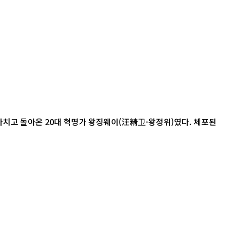
고 돌아온 20대 혁명가 왕징웨이(汪精卫·왕정위)였다. 체포된