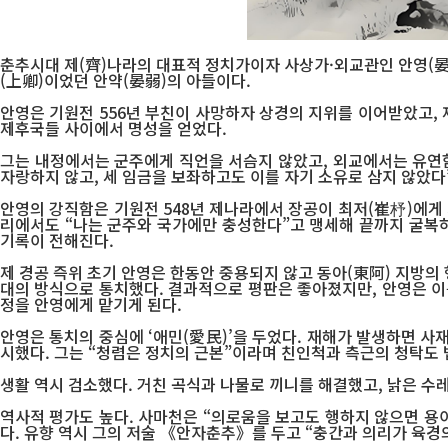
춘추시대 제(齊)나라의 대표적 정치가이자 사상가·외교관인 안영(晏嬰, 
(上卿)이었던 안약(晏弱)의 아들이다.
안영은 기원전 556년 부친이 사망하자 상경의 지위를 이어받았고, 
제후국들 사이에서 명성을 얻었다.
그는 내정에서는 군주에게 직언을 서슴지 않았고, 외교에서는 유연함
자랑하지 않고, 세 임금을 보좌하고도 이를 자기 소유로 삼지 않았다
안영의 강직함은 기원전 548년 제나라에서 장공이 최저(崔杼)에게 
리에서도 “나는 군주와 국가에만 충성한다”고 맹세해 끝까지 굴복하
기록이 전해진다.
제 경공 즉위 초기 안영은 한동안 중용되지 않고 동아(東阿) 지방의 
대의 방식으로 통치했다. 결과적으로 평판은 좋아졌지만, 안영은 이를
정을 안영에게 맡기게 된다.
안영은 통치의 중심에 ‘애민(愛民)’을 두었다. 재해가 발생하면 사
시했다. 그는 “청렴은 정치의 근본”이라며 친인척과 측근의 청탁도 
생활 역시 검소했다. 거친 곡식과 나물로 끼니를 해결했고, 낡은 수
역사적 평가도 높다. 사마천은 “의로움을 보고도 행하지 않으면 용이
다. 유향 역시 그의 저술 《안자춘추》를 두고 “충간과 의리가 육경