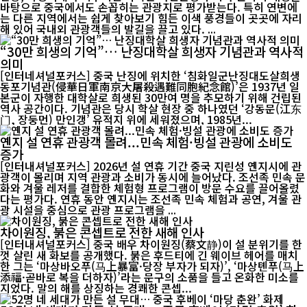
바탕으로 중국에서도 손꼽히는 관광지로 평가받는다. 특히 연변에
는 다른 지역에서는 쉽게 찾아보기 힘든 이색 풍경들이 곳곳에 자리
해 있어 국내외 관광객들의 발길을 끌고 있다. ...
“30만 희생의 기억”… 난징대학살 희생자 기념관과 역사적
의미
[인터네셔널포커스] 중국 난징에 위치한 ‘침화일군난징대도살희생
동포기념관(侵華日軍南京大屠殺遇難同胞紀念館)’은 1937년 일
본군이 자행한 대학살로 희생된 30만여 명을 추모하기 위해 건립된
역사 공간이다. 기념관은 당시 학살 현장 중 하나였던 ‘강동문(江东
门, 장둥먼) 만인갱’ 유적지 위에 세워졌으며, 1985년...
옌지 설 연휴 관광객 몰려...민속 체험·빙설 관광에 소비도
증가
[인터내셔널포커스] 2026년 설 연휴 기간 중국 지린성 옌지시에 관
광객이 몰리며 지역 관광과 소비가 동시에 늘어났다. 조선족 민속 문
화와 겨울 레저를 결합한 체험형 프로그램이 방문 수요를 끌어올렸
다는 평가다. 연휴 동안 옌지시는 조선족 민속 체험과 공연, 겨울 관
광 시설을 중심으로 관광 프로그램을 ...
차이원징, 붉은 콘셉트로 전한 새해 인사
[인터내셔널포커스] 중국 배우 차이원징(蔡文静)이 설 분위기를 한
껏 살린 새 화보를 공개했다. 붉은 후드티에 긴 웨이브 헤어를 매치
한 그는 ‘마상바오푸(马上暴富·당장 부자가 되자)’, ‘마상톈푸(马上
添福·곧바로 복을 더하자)’라는 문구의 소품을 들고 온화한 미소를
지었다. 말의 해를 상징하는 경쾌한 콘셉...