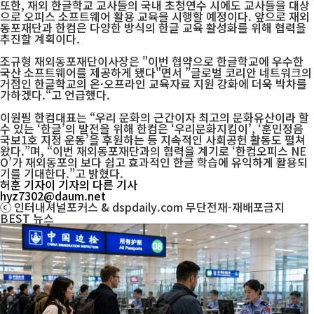
또한, 재외 한글학교 교사들의 국내 초청연수 시에도 교사들을 대상
으로 오피스 소프트웨어 활용 교육을 시행할 예정이다. 앞으로 재외
동포재단과 한컴은 다양한 방식의 한글 교육 활성화를 위해 협력을
추진할 계획이다.
조규형 재외동포재단이사장은 "이번 협약으로 한글학교에 우수한
국산 소프트웨어를 제공하게 됐다"면서 ”글로벌 코리안 네트워크의
거점인 한글학교의 온·오프라인 교육자료 지원 강화에 더욱 박차를
가하겠다.“고 언급했다.
이원필 한컴대표는 “우리 문화의 근간이자 최고의 문화유산이라 할
수 있는 ‘한글’의 발전을 위해 한컴은 ‘우리문화지킴이’, ‘훈민정음
국보1호 지정 운동’을 후원하는 등 지속적인 사회공헌 활동도 펼쳐
왔다.”며, “이번 재외동포재단과의 협력을 계기로 ‘한컴오피스 NE
O’가 재외동포의 보다 쉽고 효과적인 한글 학습에 유익하게 활용되
기를 기대한다.”고 밝혔다.
허훈 기자
이 기자의 다른 기사
hyz7302@daum.net
ⓒ 인터내셔널포커스 & dspdaily.com 무단전재-재배포금지
BEST
뉴스