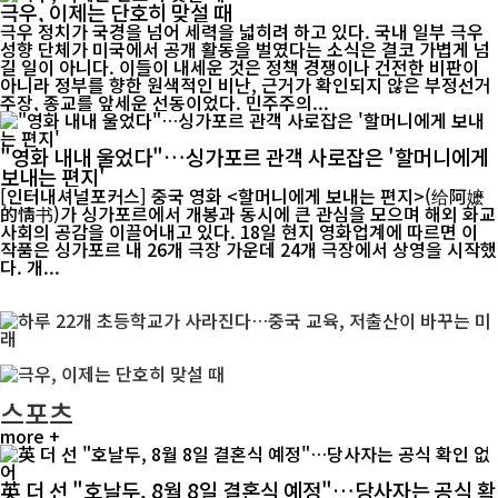
극우, 이제는 단호히 맞설 때
극우 정치가 국경을 넘어 세력을 넓히려 하고 있다. 국내 일부 극우
성향 단체가 미국에서 공개 활동을 벌였다는 소식은 결코 가볍게 넘
길 일이 아니다. 이들이 내세운 것은 정책 경쟁이나 건전한 비판이
아니라 정부를 향한 원색적인 비난, 근거가 확인되지 않은 부정선거
주장, 종교를 앞세운 선동이었다. 민주주의...
"영화 내내 울었다"…싱가포르 관객 사로잡은 '할머니에게
보내는 편지'
[인터내셔널포커스] 중국 영화 <할머니에게 보내는 편지>(给阿嬷
的情书)가 싱가포르에서 개봉과 동시에 큰 관심을 모으며 해외 화교
사회의 공감을 이끌어내고 있다. 18일 현지 영화업계에 따르면 이
작품은 싱가포르 내 26개 극장 가운데 24개 극장에서 상영을 시작했
다. 개...
스포츠
more +
英 더 선 "호날두, 8월 8일 결혼식 예정"…당사자는 공식 확