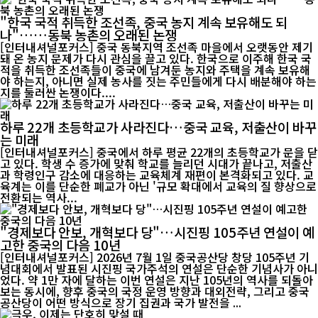
"한국 국적 취득한 조선족, 중국 농지 계속 보유해도 되
나"……동북 농촌의 오래된 논쟁
[인터내셔널포커스] 중국 동북지역 조선족 마을에서 오랫동안 제기
돼 온 농지 문제가 다시 관심을 끌고 있다. 한국으로 이주해 한국 국
적을 취득한 조선족들이 중국에 남겨둔 농지와 주택을 계속 보유해
야 하는지, 아니면 실제 농사를 짓는 주민들에게 다시 배분해야 하는
지를 둘러싼 논쟁이다....
하루 22개 초등학교가 사라진다…중국 교육, 저출산이 바꾸
는 미래
[인터내셔널포커스] 중국에서 하루 평균 22개의 초등학교가 문을 닫
고 있다. 학생 수 증가에 맞춰 학교를 늘리던 시대가 끝나고, 저출산
과 학령인구 감소에 대응하는 교육체계 재편이 본격화되고 있다. 교
육계는 이를 단순한 폐교가 아닌 '규모 확대에서 교육의 질 향상으로
전환되는 역사...
"경제보다 안보, 개혁보다 당"…시진핑 105주년 연설이 예
고한 중국의 다음 10년
[인터내셔널포커스] 2026년 7월 1일 중국공산당 창당 105주년 기
념대회에서 발표된 시진핑 국가주석의 연설은 단순한 기념사가 아니
었다. 약 1만 자에 달하는 이번 연설은 지난 105년의 역사를 되돌아
보는 동시에, 향후 중국의 국정 운영 방향과 대외전략, 그리고 중국
공산당이 어떤 방식으로 장기 집권과 국가 발전을 ...