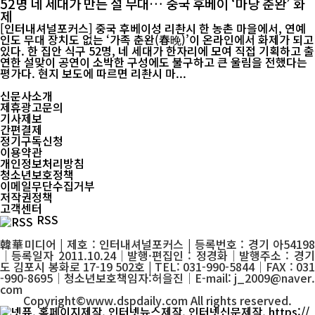
52명 네 세대가 만든 설 무대… 중국 후베이 ‘마당 춘완’ 화
제
[인터내셔널포커스] 중국 후베이성 리촨시 한 농촌 마을에서, 연예
인도 무대 장치도 없는 ‘가족 춘완(春晚)’이 온라인에서 화제가 되고
있다. 한 집안 식구 52명, 네 세대가 한자리에 모여 직접 기획하고 출
연한 설맞이 공연이 소박한 구성에도 불구하고 큰 울림을 전했다는
평가다. 현지 보도에 따르면 리촨시 마...
신문사소개
제휴광고문의
기사제보
간편결제
정기구독신청
이용약관
개인정보처리방침
청소년보호정책
이메일무단수집거부
저작권정책
고객센터
RSS
韓華미디어 | 제호 : 인터내셔널포커스 | 등록번호 : 경기 아54198
│등록일자 2011.10.24│발행·편집인 : 정경화│발행주소 : 경기
도 김포시 봉화로 17-19 502호 | TEL: 031-990-5844│FAX : 031
-990-8695│청소년보호책임자:허을진│E-mail: j_2009@naver.
com
Copyright©www.dspdaily.com All rights reserved.