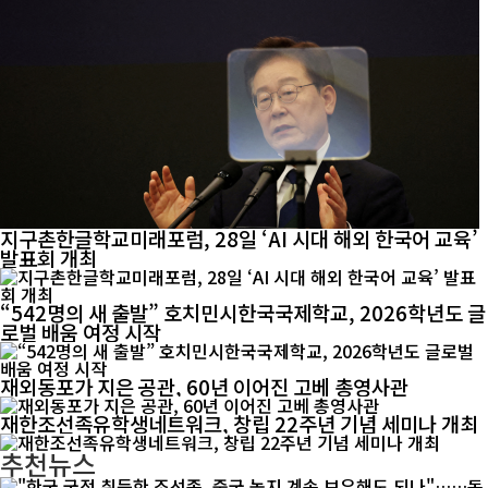
지구촌한글학교미래포럼, 28일 ‘AI 시대 해외 한국어 교육’
발표회 개최
“542명의 새 출발” 호치민시한국국제학교, 2026학년도 글
로벌 배움 여정 시작
재외동포가 지은 공관, 60년 이어진 고베 총영사관
재한조선족유학생네트워크, 창립 22주년 기념 세미나 개최
추천뉴스