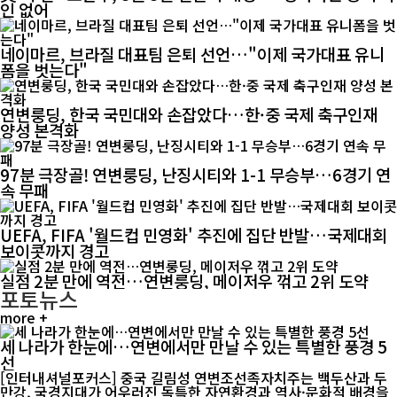
인 없어
네이마르, 브라질 대표팀 은퇴 선언…"이제 국가대표 유니
폼을 벗는다"
연변룽딩, 한국 국민대와 손잡았다…한·중 국제 축구인재
양성 본격화
97분 극장골! 연변룽딩, 난징시티와 1-1 무승부…6경기 연
속 무패
UEFA, FIFA '월드컵 민영화' 추진에 집단 반발…국제대회
보이콧까지 경고
실점 2분 만에 역전…연변룽딩, 메이저우 꺾고 2위 도약
포토뉴스
more +
세 나라가 한눈에…연변에서만 만날 수 있는 특별한 풍경 5
선
[인터내셔널포커스] 중국 길림성 연변조선족자치주는 백두산과 두
만강, 국경지대가 어우러진 독특한 자연환경과 역사·문화적 배경을