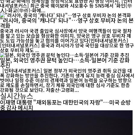
인·화교·화예의 정체성을 상징적으로 표현한 AI 생성 이미지. [인터
내셔널포커스] 최근 중국 웨이보와 샤오훙수 등 SNS에서 '화인(华
人)·화교(华侨)·화예...
"러시아, 중국의 '캐나다' 되나"…영구 상호 무비자 논의 본
격화
중국과 러시아 국경 출입국 심사장에서 양국 여행객들이 입국 절차
를 밟고 있는 모습을 형상화한 이미지. 양국은 영구 상호 무비자 제
도 도입 가능성을 놓고 협의를 이어가고 있다(인터내셔널포커스)
[인터내셔널포커스] 중국과 러시아가 양국 국민을 대상으로 한 영구
상호 무비자 제도 ...
일본, 외국인 영주권 문턱 높인다…소득·일본어 기준 강화
추진
[인터내셔널포커스] 일본 정부가 외국인의 영주권 취득 요건을 대
폭 강화하는 방안을 추진한다. 기존의 생계 유지 능력 중심 심사에서
벗어나 일정 수준 이상의 경제력과 일본어 능력을 요구하는 방향으
로 제도를 손질하면서, 장기 체류 외국인에 대한 심사 기준도 한층
강화될 것으로 보인다. 저출산·고령화...
실시간뉴스
이재명 대통령 "재외동포는 대한민국의 자랑"…미국 순방
중 감사 메시지