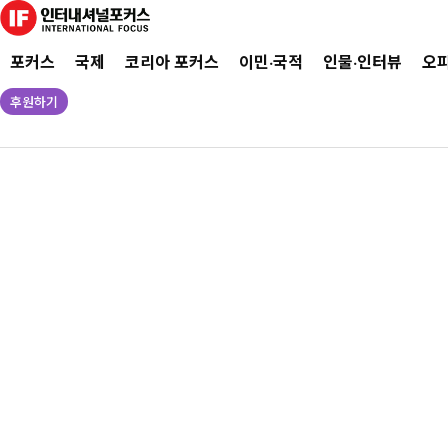
포커스
국제
코리아 포커스
이민·국적
인물·인터뷰
오
후원하기