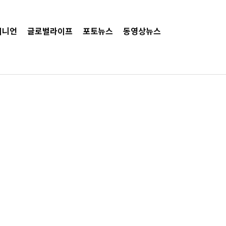
피니언
글로벌라이프
포토뉴스
동영상뉴스