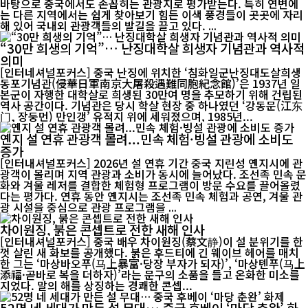
바탕으로 중국에서도 손꼽히는 관광지로 평가받는다. 특히 연변에
는 다른 지역에서는 쉽게 찾아보기 힘든 이색 풍경들이 곳곳에 자리
해 있어 국내외 관광객들의 발길을 끌고 있다. ...
“30만 희생의 기억”… 난징대학살 희생자 기념관과 역사적
의미
[인터네셔널포커스] 중국 난징에 위치한 ‘침화일군난징대도살희생
동포기념관(侵華日軍南京大屠殺遇難同胞紀念館)’은 1937년 일
본군이 자행한 대학살로 희생된 30만여 명을 추모하기 위해 건립된
역사 공간이다. 기념관은 당시 학살 현장 중 하나였던 ‘강동문(江东
门, 장둥먼) 만인갱’ 유적지 위에 세워졌으며, 1985년...
옌지 설 연휴 관광객 몰려...민속 체험·빙설 관광에 소비도
증가
[인터내셔널포커스] 2026년 설 연휴 기간 중국 지린성 옌지시에 관
광객이 몰리며 지역 관광과 소비가 동시에 늘어났다. 조선족 민속 문
화와 겨울 레저를 결합한 체험형 프로그램이 방문 수요를 끌어올렸
다는 평가다. 연휴 동안 옌지시는 조선족 민속 체험과 공연, 겨울 관
광 시설을 중심으로 관광 프로그램을 ...
차이원징, 붉은 콘셉트로 전한 새해 인사
[인터내셔널포커스] 중국 배우 차이원징(蔡文静)이 설 분위기를 한
껏 살린 새 화보를 공개했다. 붉은 후드티에 긴 웨이브 헤어를 매치
한 그는 ‘마상바오푸(马上暴富·당장 부자가 되자)’, ‘마상톈푸(马上
添福·곧바로 복을 더하자)’라는 문구의 소품을 들고 온화한 미소를
지었다. 말의 해를 상징하는 경쾌한 콘셉...
52명 네 세대가 만든 설 무대… 중국 후베이 ‘마당 춘완’ 화