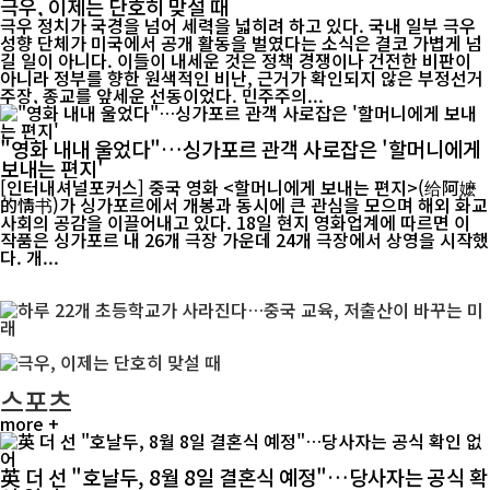
극우, 이제는 단호히 맞설 때
극우 정치가 국경을 넘어 세력을 넓히려 하고 있다. 국내 일부 극우
성향 단체가 미국에서 공개 활동을 벌였다는 소식은 결코 가볍게 넘
길 일이 아니다. 이들이 내세운 것은 정책 경쟁이나 건전한 비판이
아니라 정부를 향한 원색적인 비난, 근거가 확인되지 않은 부정선거
주장, 종교를 앞세운 선동이었다. 민주주의...
"영화 내내 울었다"…싱가포르 관객 사로잡은 '할머니에게
보내는 편지'
[인터내셔널포커스] 중국 영화 <할머니에게 보내는 편지>(给阿嬷
的情书)가 싱가포르에서 개봉과 동시에 큰 관심을 모으며 해외 화교
사회의 공감을 이끌어내고 있다. 18일 현지 영화업계에 따르면 이
작품은 싱가포르 내 26개 극장 가운데 24개 극장에서 상영을 시작했
다. 개...
스포츠
more +
英 더 선 "호날두, 8월 8일 결혼식 예정"…당사자는 공식 확