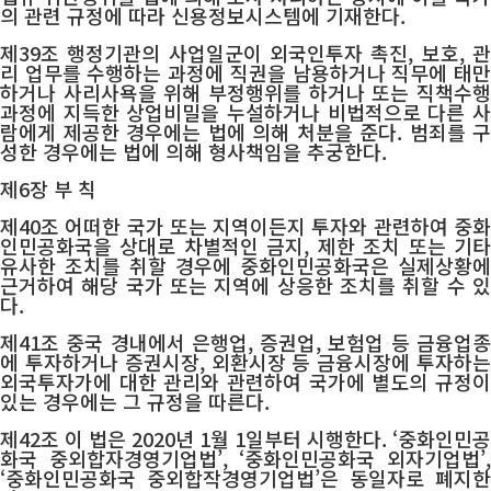
의 관련 규정에 따라 신용정보시스템에 기재한다.
제39조 행정기관의 사업일군이 외국인투자 촉진, 보호, 관
리 업무를 수행하는 과정에 직권을 남용하거나 직무에 태만
하거나 사리사욕을 위해 부정행위를 하거나 또는 직책수행
과정에 지득한 상업비밀을 누설하거나 비법적으로 다른 사
람에게 제공한 경우에는 법에 의해 처분을 준다. 범죄를 구
성한 경우에는 법에 의해 형사책임을 추궁한다.
제6장 부 칙
제40조 어떠한 국가 또는 지역이든지 투자와 관련하여 중화
인민공화국을 상대로 차별적인 금지, 제한 조치 또는 기타
유사한 조치를 취할 경우에 중화인민공화국은 실제상황에
근거하여 해당 국가 또는 지역에 상응한 조치를 취할 수 있
다.
제41조 중국 경내에서 은행업, 증권업, 보험업 등 금융업종
에 투자하거나 증권시장, 외환시장 등 금융시장에 투자하는
외국투자가에 대한 관리와 관련하여 국가에 별도의 규정이
있는 경우에는 그 규정을 따른다.
제42조 이 법은 2020년 1월 1일부터 시행한다. ‘중화인민공
화국 중외합자경영기업법’, ‘중화인민공화국 외자기업법’,
‘중화인민공화국 중외합작경영기업법’은 동일자로 폐지한