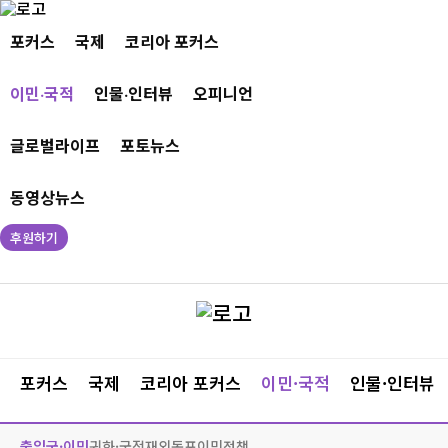
포커스
국제
코리아 포커스
이민·국적
인물·인터뷰
오피니언
글로벌라이프
포토뉴스
동영상뉴스
후원하기
포커스
국제
코리아 포커스
이민·국적
인물·인터뷰
출입국·이민
귀화·국적
재외동포
이민정책