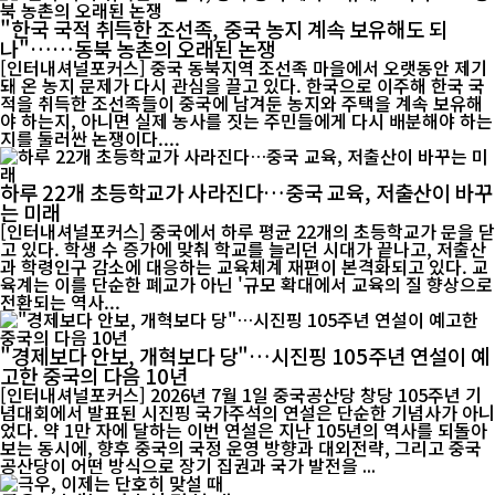
"한국 국적 취득한 조선족, 중국 농지 계속 보유해도 되
나"……동북 농촌의 오래된 논쟁
[인터내셔널포커스] 중국 동북지역 조선족 마을에서 오랫동안 제기
돼 온 농지 문제가 다시 관심을 끌고 있다. 한국으로 이주해 한국 국
적을 취득한 조선족들이 중국에 남겨둔 농지와 주택을 계속 보유해
야 하는지, 아니면 실제 농사를 짓는 주민들에게 다시 배분해야 하는
지를 둘러싼 논쟁이다....
하루 22개 초등학교가 사라진다…중국 교육, 저출산이 바꾸
는 미래
[인터내셔널포커스] 중국에서 하루 평균 22개의 초등학교가 문을 닫
고 있다. 학생 수 증가에 맞춰 학교를 늘리던 시대가 끝나고, 저출산
과 학령인구 감소에 대응하는 교육체계 재편이 본격화되고 있다. 교
육계는 이를 단순한 폐교가 아닌 '규모 확대에서 교육의 질 향상으로
전환되는 역사...
"경제보다 안보, 개혁보다 당"…시진핑 105주년 연설이 예
고한 중국의 다음 10년
[인터내셔널포커스] 2026년 7월 1일 중국공산당 창당 105주년 기
념대회에서 발표된 시진핑 국가주석의 연설은 단순한 기념사가 아니
었다. 약 1만 자에 달하는 이번 연설은 지난 105년의 역사를 되돌아
보는 동시에, 향후 중국의 국정 운영 방향과 대외전략, 그리고 중국
공산당이 어떤 방식으로 장기 집권과 국가 발전을 ...