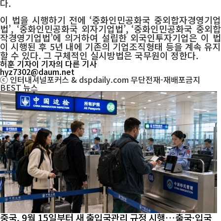
다.
이 법을 시행하기 전에 ‘중화인민공화국 중외합자경영기업
법’, ‘중화인민공화국 외자기업법’, ‘중화인민공화국 중외합
작경영기업법’에 의거하여 설립한 외국인투자기업은 이 법
이 시행된 후 5년 내에 기존의 기업조직형태 등을 계속 유지
할 수 있다. 그 구체적인 실시방법은 국무원이 정한다.
허훈 기자
이 기자의 다른 기사
hyz7302@daum.net
ⓒ 인터내셔널포커스 & dspdaily.com 무단전재-재배포금지
BEST
뉴스
중국, 9월 15일부터 새 출입국관리 규정 시행…출국·입국