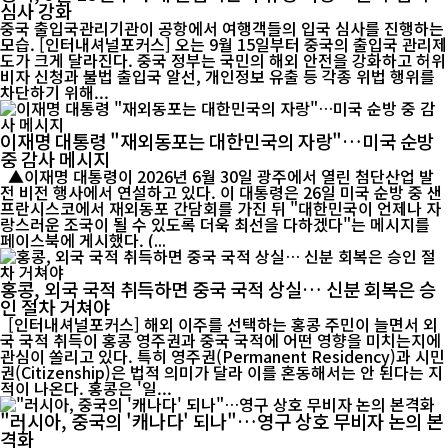
심사 강화
중국 출입국관리기관이 공항에서 여행객들의 입국 심사를 진행하는
모습. [인터내셔널포커스] 오는 9월 15일부터 중국의 출입국 관리제
도가 크게 달라진다. 중국 정부는 국민의 해외 안전을 강화하고 허위
비자 신청과 불법 출입국 알선, 개인정보 유출 등 각종 위법 행위를
차단하기 위해...
이재명 대통령 "재외동포는 대한민국의 자랑"…미국 순방
중 감사 메시지
▲이재명 대통령이 2026년 6월 30일 광주에서 열린 첨단산업 발
전 비전 행사에서 연설하고 있다. 이 대통령은 26일 미국 순방 중 샌
프란시스코에서 재외동포 간담회를 가진 뒤 "대한민국이 언제나 자
랑스러운 조국이 될 수 있도록 더욱 최선을 다하겠다"는 메시지를
페이스북에 게시했다. (...
홍콩, 외국 국적 취득하면 중국 국적 상실… 신분 회복은 승
인 절차 거쳐야
[인터내셔널포커스] 해외 이주를 선택하는 홍콩 주민이 늘면서 외
국 국적 취득이 홍콩 영주권과 중국 국적에 어떤 영향을 미치는지에
관심이 쏠리고 있다. 특히 영주권(Permanent Residency)과 시민
권(Citizenship)은 법적 의미가 달라 이를 혼동해서는 안 된다는 지
적이 나온다. 홍콩은 '일...
"러시아, 중국의 '캐나다' 되나"…영구 상호 무비자 논의 본
격화