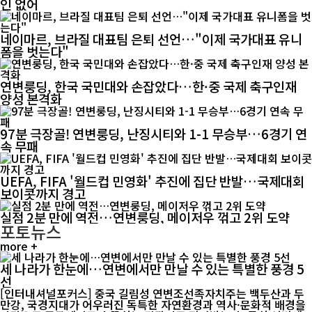
인 없어
네이마르, 브라질 대표팀 은퇴 선언…"이제 국가대표 유니
폼을 벗는다"
연변룽딩, 한국 국민대와 손잡았다…한·중 국제 축구인재
양성 본격화
97분 극장골! 연변룽딩, 난징시티와 1-1 무승부…6경기 연
속 무패
UEFA, FIFA '월드컵 민영화' 추진에 집단 반발…국제대회
보이콧까지 경고
실점 2분 만에 역전…연변룽딩, 메이저우 꺾고 2위 도약
포토뉴스
more +
세 나라가 한눈에…연변에서만 만날 수 있는 특별한 풍경 5
선
[인터내셔널포커스] 중국 길림성 연변조선족자치주는 백두산과 두
만강, 국경지대가 어우러진 독특한 자연환경과 역사·문화적 배경을