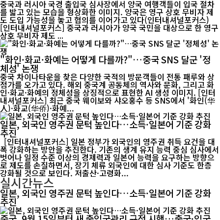
중국과 러시아 국경 출입국 심사장에서 양국 여행객들이 입국 절차
를 밟고 있는 모습을 형상화한 이미지. 양국은 영구 상호 무비자 제
도 도입 가능성을 놓고 협의를 이어가고 있다(인터내셔널포커스)
[인터내셔널포커스] 중국과 러시아가 양국 국민을 대상으로 한 영구
상호 무비자 제도 ...
"화인·화교·화예는 어떻게 다를까?"…중국 SNS 달군 '정
체성' 논쟁
중국 차이나타운을 찾은 다양한 국적의 방문객들이 전통 패루와 상
점가를 오가고 있다. 해외 중국계 공동체의 역사와 문화, 그리고 화
인·화교·화예의 정체성을 상징적으로 표현한 AI 생성 이미지. [인터
내셔널포커스] 최근 중국 웨이보와 샤오훙수 등 SNS에서 '화인(华
人)·화교(华侨)·화예...
일본, 외국인 영주권 문턱 높인다…소득·일본어 기준 강화
추진
[인터내셔널포커스] 일본 정부가 외국인의 영주권 취득 요건을 대
폭 강화하는 방안을 추진한다. 기존의 생계 유지 능력 중심 심사에서
벗어나 일정 수준 이상의 경제력과 일본어 능력을 요구하는 방향으
로 제도를 손질하면서, 장기 체류 외국인에 대한 심사 기준도 한층
강화될 것으로 보인다. 저출산·고령화...
실시간뉴스
일본, 외국인 영주권 문턱 높인다…소득·일본어 기준 강화
추진
중국, 9월 15일부터 새 출입국관리 규정 시행…출국·입국