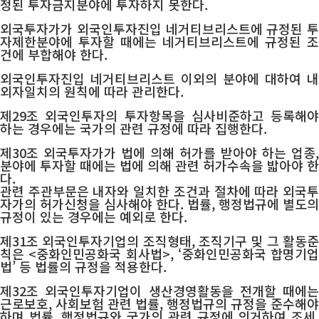
정된 투자금지분야에 투자하지 못한다.
외국투자가가 외국인투자진입 네거티브리스트에 규정된 투
자제한분야에 투자할 때에는 네거티브리스트에 규정된 조
건에 부합해야 한다.
외국인투자진입 네거티브리스트 이외의 분야에 대하여 내
외자일치의 원칙에 따라 관리한다.
제29조 외국인투자의 투자항목을 심사비준하고 등록해야
하는 경우에는 국가의 관련 규정에 따라 집행한다.
제30조 외국투자가가 법에 의해 허가를 받아야 하는 업종,
분야에 투자할 때에는 법에 의해 관련 허가수속을 밟아야 한
다.
관련 주관부문은 내자와 일치한 조건과 절차에 따라 외국투
자가의 허가신청을 심사해야 한다. 법률, 행정법규에 별도의
규정이 있는 경우에는 예외로 한다.
제31조 외국인투자기업의 조직형태, 조직기구 및 그 활동준
칙은 <중화인민공화국 회사법>, ‘중화인민공화국 합명기업
법’ 등 법률의 규정을 적용한다.
제32조 외국인투자기업이 생산경영활동을 전개할 때에는
근로보호, 사회보험 관련 법률, 행정법규의 규정을 준수해야
하며 법률, 행정법규와 국가의 관련 규정에 의거하여 조세,