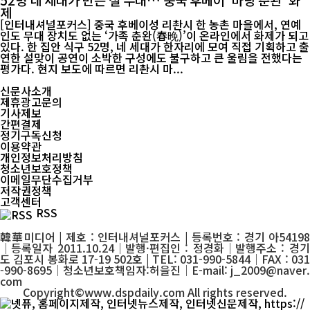
제
[인터내셔널포커스] 중국 후베이성 리촨시 한 농촌 마을에서, 연예
인도 무대 장치도 없는 ‘가족 춘완(春晚)’이 온라인에서 화제가 되고
있다. 한 집안 식구 52명, 네 세대가 한자리에 모여 직접 기획하고 출
연한 설맞이 공연이 소박한 구성에도 불구하고 큰 울림을 전했다는
평가다. 현지 보도에 따르면 리촨시 마...
신문사소개
제휴광고문의
기사제보
간편결제
정기구독신청
이용약관
개인정보처리방침
청소년보호정책
이메일무단수집거부
저작권정책
고객센터
RSS
韓華미디어 | 제호 : 인터내셔널포커스 | 등록번호 : 경기 아54198
│등록일자 2011.10.24│발행·편집인 : 정경화│발행주소 : 경기
도 김포시 봉화로 17-19 502호 | TEL: 031-990-5844│FAX : 031
-990-8695│청소년보호책임자:허을진│E-mail: j_2009@naver.
com
Copyright©www.dspdaily.com All rights reserved.