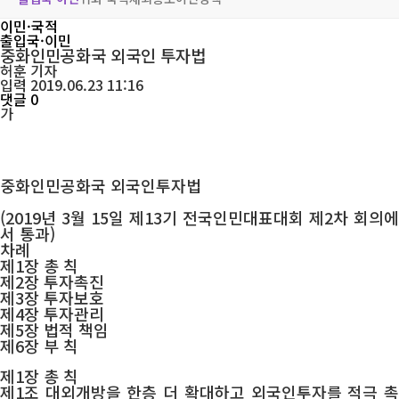
이민·국적
출입국·이민
중화인민공화국 외국인 투자법
허훈
기자
입력 2019.06.23 11:16
댓글 0
가
중화인민공화국 외국인투자법
(2019년 3월 15일 제13기 전국인민대표대회 제2차 회의에
서 통과)
차례
제1장 총 칙
제2장 투자촉진
제3장 투자보호
제4장 투자관리
제5장 법적 책임
제6장 부 칙
제1장 총 칙
제1조 대외개방을 한층 더 확대하고 외국인투자를 적극 촉