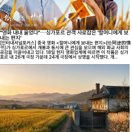
"영화 내내 울었다"…싱가포르 관객 사로잡은 '할머니에게 보
내는 편지'
[인터내셔널포커스] 중국 영화 <할머니에게 보내는 편지>(给阿嬷的情
书)가 싱가포르에서 개봉과 동시에 큰 관심을 모으며 해외 화교 사회의
공감을 이끌어내고 있다. 18일 현지 영화업계에 따르면 이 작품은 싱가
포르 내 26개 극장 가운데 24개 극장에서 상영을 시작했다. 개...