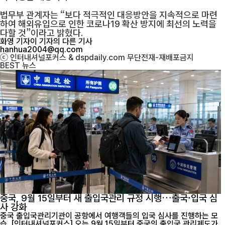
법무부 관계자는 “보다 적극적인 대응방안을 지속적으로 마련
하여 해외유입으로 인한 코로나19 확산 방지에 최선의 노력을
다할 것”이라고 밝혔다.
화영 기자
이 기자의 다른 기사
hanhua2004@qq.com
ⓒ 인터내셔널포커스 & dspdaily.com 무단전재-재배포금지
BEST
뉴스
중국, 9월 15일부터 새 출입국관리 규정 시행…출국·입국 심
사 강화
중국 출입국관리기관이 공항에서 여행객들의 입국 심사를 진행하는 모
습. [인터내셔널포커스] 오는 9월 15일부터 중국의 출입국 관리제도가