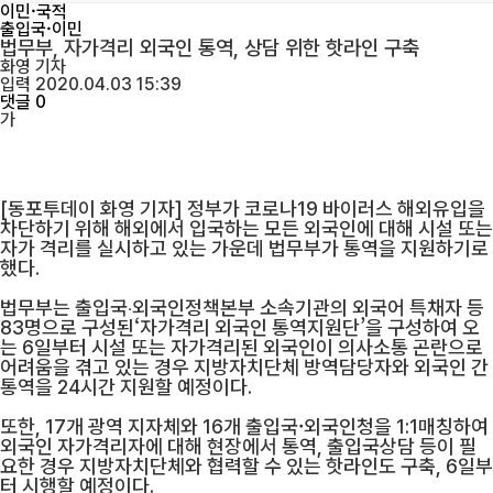
이민·국적
출입국·이민
법무부, 자가격리 외국인 통역, 상담 위한 핫라인 구축
화영
기자
입력 2020.04.03 15:39
댓글 0
가
[동포투데이 화영 기자] 정부가 코로나19 바이러스 해외유입을
차단하기 위해 해외에서 입국하는 모든 외국인에 대해 시설 또는
자가 격리를 실시하고 있는 가운데 법무부가 통역을 지원하기로
했다.
법무부는 출입국‧외국인정책본부 소속기관의 외국어 특채자 등
83명으로 구성된‘자가격리 외국인 통역지원단’을 구성하여 오
는 6일부터 시설 또는 자가격리된 외국인이 의사소통 곤란으로
어려움을 겪고 있는 경우 지방자치단체 방역담당자와 외국인 간
통역을 24시간 지원할 예정이다.
또한, 17개 광역 지자체와 16개 출입국·외국인청을 1:1매칭하여
외국인 자가격리자에 대해 현장에서 통역, 출입국상담 등이 필
요한 경우 지방자치단체와 협력할 수 있는 핫라인도 구축, 6일부
터 시행할 예정이다.