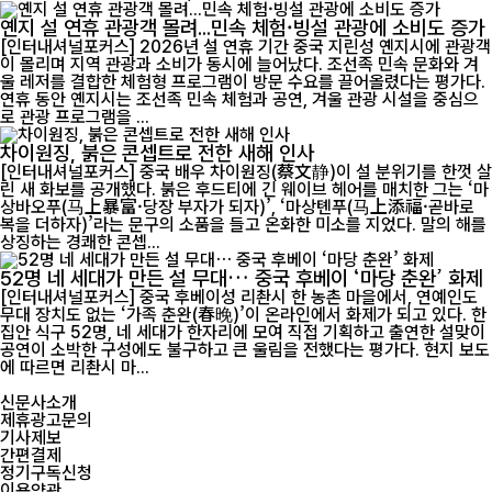
옌지 설 연휴 관광객 몰려...민속 체험·빙설 관광에 소비도 증가
[인터내셔널포커스] 2026년 설 연휴 기간 중국 지린성 옌지시에 관광객
이 몰리며 지역 관광과 소비가 동시에 늘어났다. 조선족 민속 문화와 겨
울 레저를 결합한 체험형 프로그램이 방문 수요를 끌어올렸다는 평가다.
연휴 동안 옌지시는 조선족 민속 체험과 공연, 겨울 관광 시설을 중심으
로 관광 프로그램을 ...
차이원징, 붉은 콘셉트로 전한 새해 인사
[인터내셔널포커스] 중국 배우 차이원징(蔡文静)이 설 분위기를 한껏 살
린 새 화보를 공개했다. 붉은 후드티에 긴 웨이브 헤어를 매치한 그는 ‘마
상바오푸(马上暴富·당장 부자가 되자)’, ‘마상톈푸(马上添福·곧바로
복을 더하자)’라는 문구의 소품을 들고 온화한 미소를 지었다. 말의 해를
상징하는 경쾌한 콘셉...
52명 네 세대가 만든 설 무대… 중국 후베이 ‘마당 춘완’ 화제
[인터내셔널포커스] 중국 후베이성 리촨시 한 농촌 마을에서, 연예인도
무대 장치도 없는 ‘가족 춘완(春晚)’이 온라인에서 화제가 되고 있다. 한
집안 식구 52명, 네 세대가 한자리에 모여 직접 기획하고 출연한 설맞이
공연이 소박한 구성에도 불구하고 큰 울림을 전했다는 평가다. 현지 보도
에 따르면 리촨시 마...
신문사소개
제휴광고문의
기사제보
간편결제
정기구독신청
이용약관