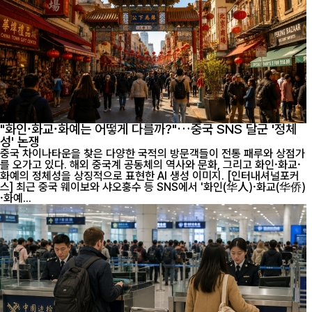
"화인·화교·화예는 어떻게 다를까?"…중국 SNS 달군 '정체
성' 논쟁
중국 차이나타운을 찾은 다양한 국적의 방문객들이 전통 패루와 상점가
를 오가고 있다. 해외 중국계 공동체의 역사와 문화, 그리고 화인·화교·
화예의 정체성을 상징적으로 표현한 AI 생성 이미지. [인터내셔널포커
스] 최근 중국 웨이보와 샤오훙수 등 SNS에서 '화인(华人)·화교(华侨)
·화예...