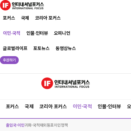
포커스
국제
코리아 포커스
이민·국적
인물·인터뷰
오피니언
글로벌라이프
포토뉴스
동영상뉴스
후원하기
포커스
국제
코리아 포커스
이민·국적
인물·인터뷰
출입국·이민
귀화·국적
재외동포
이민정책