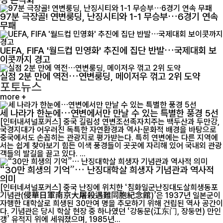
97분 극장골! 연변룽딩, 난징시티와 1-1 무승부…6경기 연속
무패
UEFA, FIFA '월드컵 민영화' 추진에 집단 반발…국제대회 보
이콧까지 경고
실점 2분 만에 역전…연변룽딩, 메이저우 꺾고 2위 도약
포토뉴스
more +
세 나라가 한눈에…연변에서만 만날 수 있는 특별한 풍경 5선
[인터내셔널포커스] 중국 길림성 연변조선족자치주는 백두산과 두만강,
국경지대가 어우러진 독특한 자연환경과 역사·문화적 배경을 바탕으로
중국에서도 손꼽히는 관광지로 평가받는다. 특히 연변에는 다른 지역에
서는 쉽게 찾아보기 힘든 이색 풍경들이 곳곳에 자리해 있어 국내외 관광
객들의 발길을 끌고 있다. ...
“30만 희생의 기억”… 난징대학살 희생자 기념관과 역사적
의미
[인터네셔널포커스] 중국 난징에 위치한 ‘침화일군난징대도살희생동포
기념관(侵華日軍南京大屠殺遇難同胞紀念館)’은 1937년 일본군이
자행한 대학살로 희생된 30만여 명을 추모하기 위해 건립된 역사 공간이
다. 기념관은 당시 학살 현장 중 하나였던 ‘강동문(江东门, 장둥먼) 만인
갱’ 유적지 위에 세워졌으며, 1985년...