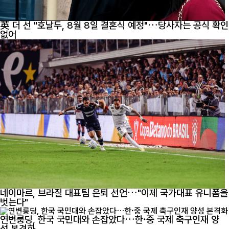
英 더 선 "호날두, 8월 8일 결혼식 예정"…당사자는 공식 확인
없어
네이마르, 브라질 대표팀 은퇴 선언…"이제 국가대표 유니폼을
벗는다"
연변룽딩, 한국 국민대와 손잡았다…한·중 국제 축구인재 양
성 본격화