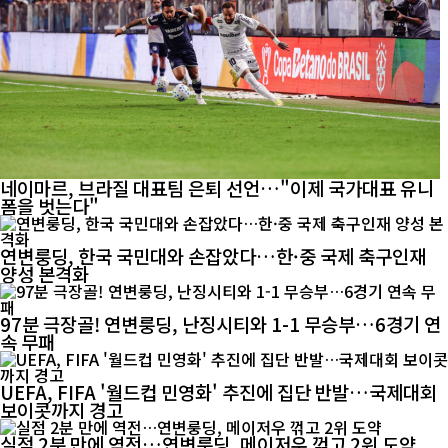
네이마르, 브라질 대표팀 은퇴 선언…"이제 국가대표 유니
폼을 벗는다"
연변룽딩, 한국 국민대와 손잡았다…한·중 국제 축구인재
양성 본격화
97분 극장골! 연변룽딩, 난징시티와 1-1 무승부…6경기 연
속 무패
UEFA, FIFA '월드컵 민영화' 추진에 집단 반발…국제대회
보이콧까지 경고
실점 2분 만에 역전…연변룽딩, 메이저우 꺾고 2위 도약