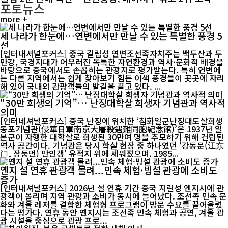
포토뉴스
more +
세 나라가 한눈에…연변에서만 만날 수 있는 특별한 풍경 5
선
[인터내셔널포커스] 중국 길림성 연변조선족자치주는 백두산과 두
만강, 국경지대가 어우러진 독특한 자연환경과 역사·문화적 배경을
바탕으로 중국에서도 손꼽히는 관광지로 평가받는다. 특히 연변에
는 다른 지역에서는 쉽게 찾아보기 힘든 이색 풍경들이 곳곳에 자리
해 있어 국내외 관광객들의 발길을 끌고 있다. ...
“30만 희생의 기억”… 난징대학살 희생자 기념관과 역사적
의미
[인터네셔널포커스] 중국 난징에 위치한 ‘침화일군난징대도살희생
동포기념관(侵華日軍南京大屠殺遇難同胞紀念館)’은 1937년 일
본군이 자행한 대학살로 희생된 30만여 명을 추모하기 위해 건립된
역사 공간이다. 기념관은 당시 학살 현장 중 하나였던 ‘강동문(江东
门, 장둥먼) 만인갱’ 유적지 위에 세워졌으며, 1985...
옌지 설 연휴 관광객 몰려...민속 체험·빙설 관광에 소비도
증가
[인터내셔널포커스] 2026년 설 연휴 기간 중국 지린성 옌지시에 관
광객이 몰리며 지역 관광과 소비가 동시에 늘어났다. 조선족 민속 문
화와 겨울 레저를 결합한 체험형 프로그램이 방문 수요를 끌어올렸
다는 평가다. 연휴 동안 옌지시는 조선족 민속 체험과 공연, 겨울 관
광 시설을 중심으로 관광 프로...