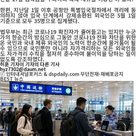
한편, 지난달 1일 이후 공항만 특별입국절차에서 격리에 동
의하지 않아 입국 단계에서 강제송환된 외국인은 5월 1일
기준으로 모두 35명으로 집계됐다.
법무부는 최근 코로나19 확진자가 줄어들고는 있지만 누군
가의 한순간의 방심으로 그동안 코로나19 전파 차단을 위한
온 국민과 국내 체류 외국인의 노력이 한순간에 물거품이 될
수 있으므로 국민뿐만 아니라 자가격리하는 모든 외국인들
도 자가격리 수칙을 철저히 준수하여 불이익을 당하는 일이
없도록 강조하였다.
허훈 기자
이 기자의 다른 기사
hyz7302@daum.net
ⓒ 인터내셔널포커스 & dspdaily.com 무단전재-재배포금지
BEST
뉴스