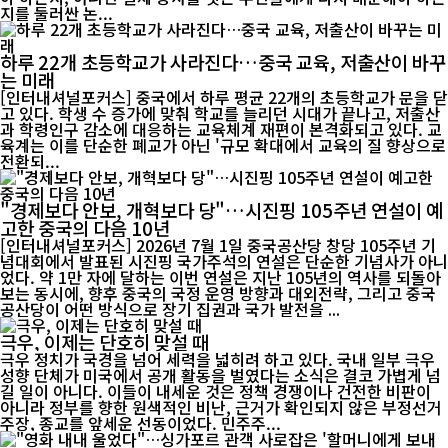
지를 둘러싼 논...
하루 22개 초등학교가 사라진다…중국 교육, 저출산이 바꾸
는 미래
[인터내셔널포커스] 중국에서 하루 평균 22개의 초등학교가 문을 닫
고 있다. 학생 수 증가에 맞춰 학교를 늘리던 시대가 끝나고, 저출산
과 학령인구 감소에 대응하는 교육체계 재편이 본격화되고 있다. 교
육계는 이를 단순한 폐교가 아닌 '규모 확대에서 교육의 질 향상으로
전환되...
"경제보다 안보, 개혁보다 당"…시진핑 105주년 연설이 예
고한 중국의 다음 10년
[인터내셔널포커스] 2026년 7월 1일 중국공산당 창당 105주년 기
념대회에서 발표된 시진핑 국가주석의 연설은 단순한 기념사가 아니
었다. 약 1만 자에 달하는 이번 연설은 지난 105년의 역사를 되돌아
보는 동시에, 향후 중국의 국정 운영 방향과 대외전략, 그리고 중국
공산당이 어떤 방식으로 장기 집권과 국가 발전을 ...
극우, 이제는 단호히 맞설 때
극우 정치가 국경을 넘어 세력을 넓히려 하고 있다. 국내 일부 극우
성향 단체가 미국에서 공개 활동을 벌였다는 소식은 결코 가볍게 넘
길 일이 아니다. 이들이 내세운 것은 정책 경쟁이나 건전한 비판이
아니라 정부를 향한 원색적인 비난, 근거가 확인되지 않은 부정선거
주장, 종교를 앞세운 선동이었다. 민주주...