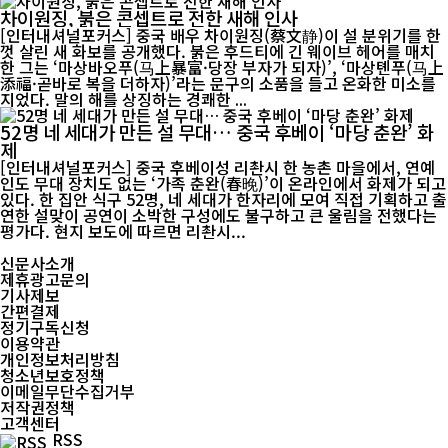
차이원징, 붉은 콘셉트로 전한 새해 인사
[인터내셔널포커스] 중국 배우 차이원징(蔡文静)이 설 분위기를 한
껏 살린 새 화보를 공개했다. 붉은 후드티에 긴 웨이브 헤어를 매치
한 그는 ‘마상바오푸(马上暴富·당장 부자가 되자)’, ‘마상톈푸(马上
添福·곧바로 복을 더하자)’라는 문구의 소품을 들고 온화한 미소를
지었다. 말의 해를 상징하는 경쾌한 ...
52명 네 세대가 만든 설 무대… 중국 후베이 ‘마당 춘완’ 화
제
[인터내셔널포커스] 중국 후베이성 리촨시 한 농촌 마을에서, 연예
인도 무대 장치도 없는 ‘가족 춘완(春晚)’이 온라인에서 화제가 되고
있다. 한 집안 식구 52명, 네 세대가 한자리에 모여 직접 기획하고 출
연한 설맞이 공연이 소박한 구성에도 불구하고 큰 울림을 전했다는
평가다. 현지 보도에 따르면 리촨시...
신문사소개
제휴광고문의
기사제보
간편결제
정기구독신청
이용약관
개인정보처리방침
청소년보호정책
이메일무단수집거부
저작권정책
고객센터
RSS