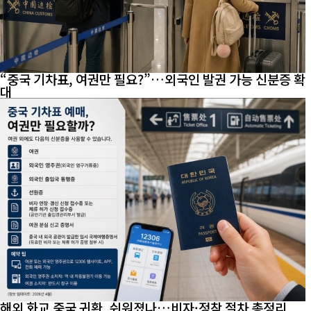
“중국 기차표, 여권만 필요?”…외국인 발권 가능 신분증 확
대
해외 화교 중국 귀환, 쉬워졌나…비자·정착 절차 총정리