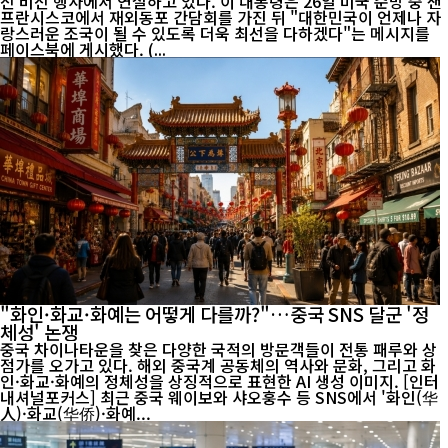
전 비전 행사에서 연설하고 있다. 이 대통령은 26일 미국 순방 중 샌
프란시스코에서 재외동포 간담회를 가진 뒤 "대한민국이 언제나 자
랑스러운 조국이 될 수 있도록 더욱 최선을 다하겠다"는 메시지를
페이스북에 게시했다. (...
"화인·화교·화예는 어떻게 다를까?"…중국 SNS 달군 '정
체성' 논쟁
중국 차이나타운을 찾은 다양한 국적의 방문객들이 전통 패루와 상
점가를 오가고 있다. 해외 중국계 공동체의 역사와 문화, 그리고 화
인·화교·화예의 정체성을 상징적으로 표현한 AI 생성 이미지. [인터
내셔널포커스] 최근 중국 웨이보와 샤오훙수 등 SNS에서 '화인(华
人)·화교(华侨)·화예...