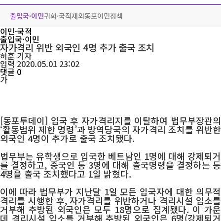
출입국·이민
귀화·국적
재외동포
이민정책
이민·국적
출입국·이민
자가격리 위반 외국인 4명 추가 출국 조치
허훈
기자
입력 2020.05.01 23:02
댓글 0
가
[동포투데이] 입국 후 자가격리지를 이탈하여 법무부장관의
‘활동범위 제한 명령’과 방역당국의 자가격리 조치를 위반한
외국인 4명이 추가로 출국 조치됐다.
법무부는 유학생으로 입국한 베트남인 1명에 대해 강제퇴거
를 결정하고, 중국인 등 3명에 대해 출국명령을 결정하는 등
4명을 출국 조치했다고 1일 밝혔다.
이에 따라 법무부가 지난달 1일 모든 입국자에 대한 의무적
격리를 시행한 후, 자가격리를 위반하거나 격리시설 입소를
거부해 추방된 외국인은 모두 18명으로 집계됐다. 이 가운
데 격리시설 입소를 거부해 추방된 외국인은 6명(강제퇴거