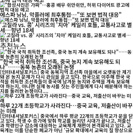
에스파 닝닝, 악플러에 최후통첩…"또 보면 법적 대응"
'고질라 vs. 콩' 시리즈의 '지아' 케일리 호틀, 교통사고로 별
세…향년 18세
추천뉴스
"한국 국적 취득한 조선족, 중국 농지 계속 보유해도 되
나"……동북 농촌의 오래된 논쟁
[인터내셔널포커스] 중국 동북지역 조선족 마을에서 오랫동안 제기
돼 온 농지 문제가 다시 관심을 끌고 있다. 한국으로 이주해 한국 국
적을 취득한 조선족들이 중국에 남겨둔 농지와 주택을 계속 보유해
야 하는지, 아니면 실제 농사를 짓는 주민들에게 다시 배분해야 하는
지를 둘러싼 논쟁이다....
하루 22개 초등학교가 사라진다…중국 교육, 저출산이 바꾸
는 미래
[인터내셔널포커스] 중국에서 하루 평균 22개의 초등학교가 문을 닫
고 있다. 학생 수 증가에 맞춰 학교를 늘리던 시대가 끝나고, 저출산
과 학령인구 감소에 대응하는 교육체계 재편이 본격화되고 있다. 교
육계는 이를 단순한 폐교가 아닌 '규모 확대에서 교육의 질 향상으로