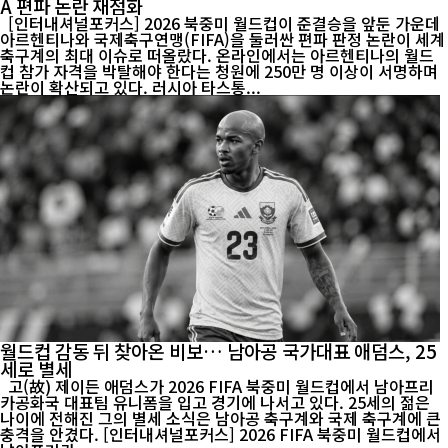
A 편파 논란 재점화
[인터내셔널포커스] 2026 북중미 월드컵이 준결승을 앞둔 가운데
아르헨티나와 국제축구연맹(FIFA)을 둘러싼 편파 판정 논란이 세계
축구계의 최대 이슈로 떠올랐다. 온라인에서는 아르헨티나의 월드
컵 참가 자격을 박탈해야 한다는 청원에 250만 명 이상이 서명하며
논란이 확산되고 있다. 러시아 타스통...
월드컵 감동 뒤 찾아온 비보… 남아공 국가대표 애덤스, 25
세로 별세
고(故) 제이든 애덤스가 2026 FIFA 북중미 월드컵에서 남아프리
카공화국 대표팀 유니폼을 입고 경기에 나서고 있다. 25세의 젊은
나이에 전해진 그의 별세 소식은 남아공 축구계와 국제 축구계에 큰
충격을 안겼다. [인터내셔널포커스] 2026 FIFA 북중미 월드컵에서