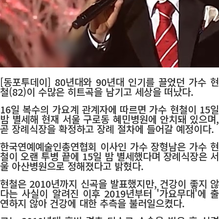
[동포투데이] 80년대와 90년대 인기를 끌었던 가수 현
철(82)이 수많은 히트곡을 남기고 세상을 떠났다.
16일 복수의 가요계 관계자에 따르면 가수 현철이 15일
밤 별세해 현재 서울 구로동 혜민병원에 안치돼 있으며,
곧 장례식장을 확정하고 장례 절차에 들어갈 예정이다.
한국연예예술인총연협회 이사인 가수 장형남은 가수 현
철이 오랜 투병 끝에 15일 밤 별세했다며 장례식장은 서
울 아산병원으로 정해졌다고 밝혔다.
현철은 2010년까지 신곡을 발표했지만, 건강이 좋지 않
다는 사실이 알려진 이후 2019년부터 '가요무대'에 출
연하지 않아 건강에 대한 추측을 불러일으켰다.