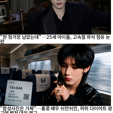
"한 정거장 남았는데"…25세 아이돌, 고속철 좌석 점유 논
란
"합성사진은 가짜"…홍콩 배우 쉬안쉬안, 허위 다이어트 광
고에 법적 대응 예고