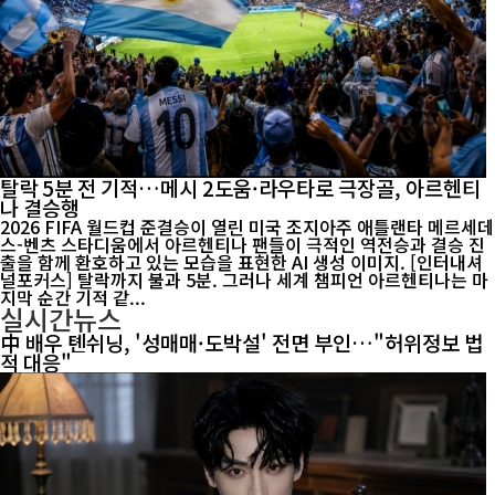
탈락 5분 전 기적…메시 2도움·라우타로 극장골, 아르헨티
나 결승행
2026 FIFA 월드컵 준결승이 열린 미국 조지아주 애틀랜타 메르세데
스-벤츠 스타디움에서 아르헨티나 팬들이 극적인 역전승과 결승 진
출을 함께 환호하고 있는 모습을 표현한 AI 생성 이미지. [인터내셔
널포커스] 탈락까지 불과 5분. 그러나 세계 챔피언 아르헨티나는 마
지막 순간 기적 같...
실시간뉴스
中 배우 톈쉬닝, '성매매·도박설' 전면 부인…"허위정보 법
적 대응"