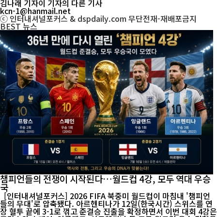
김나래 기자
이 기자의 다른 기사
kcn-1@hanmail.net
ⓒ 인터내셔널포커스 & dspdaily.com 무단전재-재배포금지
BEST
뉴스
챔피언들의 전쟁이 시작된다…월드컵 4강, 모두 역대 우승
국
[인터내셔널포커스] 2026 FIFA 북중미 월드컵이 마침내 '챔피언
들의 무대'로 압축됐다. 아르헨티나가 12일(한국시간) 스위스를 연
장 혈투 끝에 3-1로 꺾고 준결승 진출을 확정하면서 이번 대회 4강은