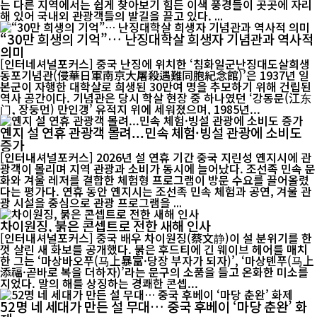
는 다른 지역에서는 쉽게 찾아보기 힘든 이색 풍경들이 곳곳에 자리
해 있어 국내외 관광객들의 발길을 끌고 있다. ...
“30만 희생의 기억”… 난징대학살 희생자 기념관과 역사적
의미
[인터네셔널포커스] 중국 난징에 위치한 ‘침화일군난징대도살희생
동포기념관(侵華日軍南京大屠殺遇難同胞紀念館)’은 1937년 일
본군이 자행한 대학살로 희생된 30만여 명을 추모하기 위해 건립된
역사 공간이다. 기념관은 당시 학살 현장 중 하나였던 ‘강동문(江东
门, 장둥먼) 만인갱’ 유적지 위에 세워졌으며, 1985년...
옌지 설 연휴 관광객 몰려...민속 체험·빙설 관광에 소비도
증가
[인터내셔널포커스] 2026년 설 연휴 기간 중국 지린성 옌지시에 관
광객이 몰리며 지역 관광과 소비가 동시에 늘어났다. 조선족 민속 문
화와 겨울 레저를 결합한 체험형 프로그램이 방문 수요를 끌어올렸
다는 평가다. 연휴 동안 옌지시는 조선족 민속 체험과 공연, 겨울 관
광 시설을 중심으로 관광 프로그램을 ...
차이원징, 붉은 콘셉트로 전한 새해 인사
[인터내셔널포커스] 중국 배우 차이원징(蔡文静)이 설 분위기를 한
껏 살린 새 화보를 공개했다. 붉은 후드티에 긴 웨이브 헤어를 매치
한 그는 ‘마상바오푸(马上暴富·당장 부자가 되자)’, ‘마상톈푸(马上
添福·곧바로 복을 더하자)’라는 문구의 소품을 들고 온화한 미소를
지었다. 말의 해를 상징하는 경쾌한 콘셉...
52명 네 세대가 만든 설 무대… 중국 후베이 ‘마당 춘완’ 화