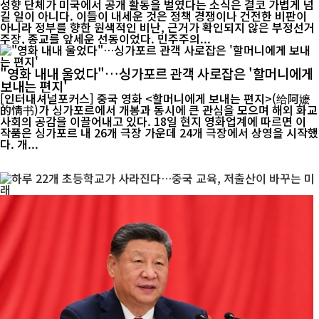
성향 단체가 미국에서 공개 활동을 벌였다는 소식은 결코 가볍게 넘
길 일이 아니다. 이들이 내세운 것은 정책 경쟁이나 건전한 비판이
아니라 정부를 향한 원색적인 비난, 근거가 확인되지 않은 부정선거
주장, 종교를 앞세운 선동이었다. 민주주의...
"영화 내내 울었다"…싱가포르 관객 사로잡은 '할머니에게
보내는 편지'
[인터내셔널포커스] 중국 영화 <할머니에게 보내는 편지>(给阿嬷
的情书)가 싱가포르에서 개봉과 동시에 큰 관심을 모으며 해외 화교
사회의 공감을 이끌어내고 있다. 18일 현지 영화업계에 따르면 이
작품은 싱가포르 내 26개 극장 가운데 24개 극장에서 상영을 시작했
다. 개...