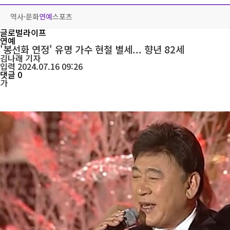
역사·문화
연예
스포츠
글로벌라이프
연예
'봉선화 연정' 유명 가수 현철 별세... 향년 82세
김나래
기자
입력 2024.07.16 09:26
댓글 0
가