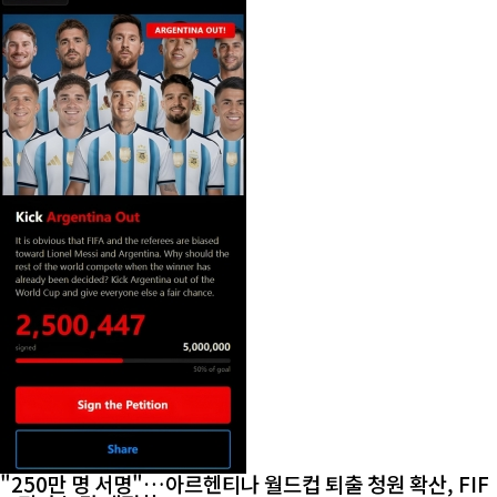
"250만 명 서명"…아르헨티나 월드컵 퇴출 청원 확산, FIF