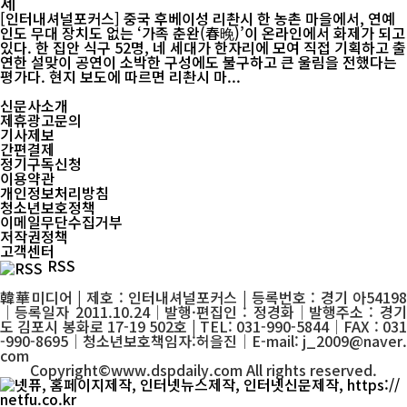
제
[인터내셔널포커스] 중국 후베이성 리촨시 한 농촌 마을에서, 연예
인도 무대 장치도 없는 ‘가족 춘완(春晚)’이 온라인에서 화제가 되고
있다. 한 집안 식구 52명, 네 세대가 한자리에 모여 직접 기획하고 출
연한 설맞이 공연이 소박한 구성에도 불구하고 큰 울림을 전했다는
평가다. 현지 보도에 따르면 리촨시 마...
신문사소개
제휴광고문의
기사제보
간편결제
정기구독신청
이용약관
개인정보처리방침
청소년보호정책
이메일무단수집거부
저작권정책
고객센터
RSS
韓華미디어 | 제호 : 인터내셔널포커스 | 등록번호 : 경기 아54198
│등록일자 2011.10.24│발행·편집인 : 정경화│발행주소 : 경기
도 김포시 봉화로 17-19 502호 | TEL: 031-990-5844│FAX : 031
-990-8695│청소년보호책임자:허을진│E-mail: j_2009@naver.
com
Copyright©www.dspdaily.com All rights reserved.