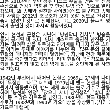
그는 2010년대 후반 경추 디스크 수술을 받은 후 신경
손상으로 건강이 악화된 후 만성 투병 중인 것으로 알려
졌으며, 故 송해와 절친한 사이였음에도 불구하고 송해
가 사망한 2022년 조문조차 오지 못할 정도로 건강이
좋지 않았던 것으로 전해졌다. 그는 2020년 불후의 명
곡에 출연한 것이 마지막 활동이었다.
앞서 현철의 근황은 지난해 '낭만닥터 김사부' 방송을
통해 공개된 바 있다. 당시 게스트로 출연한 안진용 기
자는 '화려한 삶을 뒤로하고 연기계를 떠나지 않은 스타
들'이라는 주제로 이야기를 나누던 중 "많은 문의 끝에
현철의 매니저와 연락이 닿았는데, 지난해 건강 때문에
활동을 중단했다고 하더라! '라며 현철이 공식적으로 은
퇴를 발표하지 않고 6년 넘게 활동을 중단하게 된 사연
을 전했다.
1942년 부산에서 태어난 현철은 1969년 27세의 나이
에 '무정한 그대'로 데뷔해 1970년대 밴드 현철과 들다
들에서 활동했으며, 밴드 해체 후에는 솔로 가수로 활동
하며 '봉선화 연정', '앉으나 서나 당신생각', '싫다 싫
어' 등 수많은 히트곡을 남겼다. 1980년대 한국 대중가
수로서 1988년과 1990년 가요대상을 수상했다.(사진 :
가요무대 캡쳐)