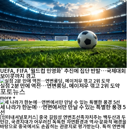
UEFA, FIFA '월드컵 민영화' 추진에 집단 반발…국제대회
보이콧까지 경고
실점 2분 만에 역전…연변룽딩, 메이저우 꺾고 2위 도약
포토뉴스
more +
세 나라가 한눈에…연변에서만 만날 수 있는 특별한 풍경 5
선
[인터내셔널포커스] 중국 길림성 연변조선족자치주는 백두산과 두
만강, 국경지대가 어우러진 독특한 자연환경과 역사·문화적 배경을
바탕으로 중국에서도 손꼽히는 관광지로 평가받는다. 특히 연변에