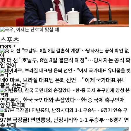
스포츠
more +
英 더 선 "호날두, 8월 8일 결혼식 예정"…당사자는 공식 확
인 없어
네이마르, 브라질 대표팀 은퇴 선언…"이제 국가대표 유니
폼을 벗는다"
연변룽딩, 한국 국민대와 손잡았다…한·중 국제 축구인재
양성 본격화
97분 극장골! 연변룽딩, 난징시티와 1-1 무승부…6경기 연
속 무패