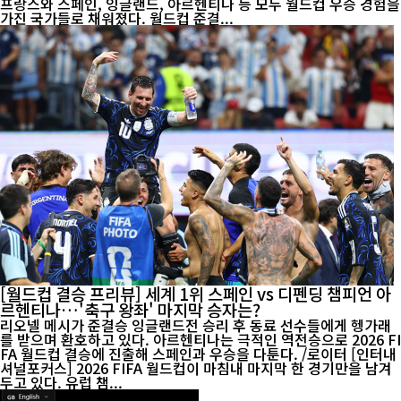
프랑스와 스페인, 잉글랜드, 아르헨티나 등 모두 월드컵 우승 경험을
가진 국가들로 채워졌다. 월드컵 준결...
[월드컵 결승 프리뷰] 세계 1위 스페인 vs 디펜딩 챔피언 아
르헨티나…'축구 왕좌' 마지막 승자는?
리오넬 메시가 준결승 잉글랜드전 승리 후 동료 선수들에게 헹가래
를 받으며 환호하고 있다. 아르헨티나는 극적인 역전승으로 2026 FI
FA 월드컵 결승에 진출해 스페인과 우승을 다툰다. /로이터 [인터내
셔널포커스] 2026 FIFA 월드컵이 마침내 마지막 한 경기만을 남겨
두고 있다. 유럽 챔...