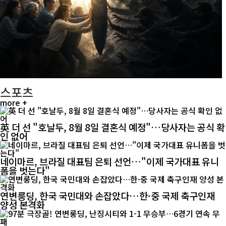
스포츠
more +
英 더 선 "호날두, 8월 8일 결혼식 예정"…당사자는 공식 확
인 없어
네이마르, 브라질 대표팀 은퇴 선언…"이제 국가대표 유니
폼을 벗는다"
연변룽딩, 한국 국민대와 손잡았다…한·중 국제 축구인재
양성 본격화