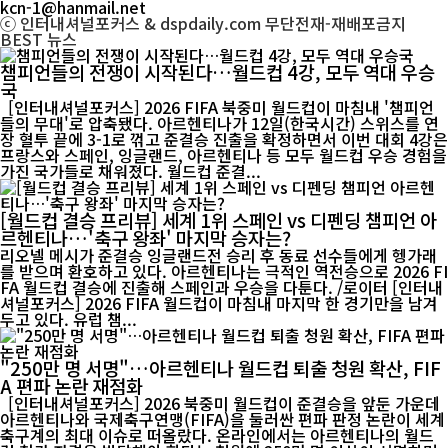
kcn-1@hanmail.net
ⓒ 인터내셔널포커스 & dspdaily.com 무단전재-재배포금지
BEST
뉴스
챔피언들의 전쟁이 시작된다…월드컵 4강, 모두 역대 우승
국
[인터내셔널포커스] 2026 FIFA 북중미 월드컵이 마침내 '챔피언
들의 무대'로 압축됐다. 아르헨티나가 12일(한국시간) 스위스를 연
장 혈투 끝에 3-1로 꺾고 준결승 진출을 확정하면서 이번 대회 4강은
프랑스와 스페인, 잉글랜드, 아르헨티나 등 모두 월드컵 우승 경험을
가진 국가들로 채워졌다. 월드컵 준결...
[월드컵 결승 프리뷰] 세계 1위 스페인 vs 디펜딩 챔피언 아
르헨티나…'축구 왕좌' 마지막 승자는?
리오넬 메시가 준결승 잉글랜드전 승리 후 동료 선수들에게 헹가래
를 받으며 환호하고 있다. 아르헨티나는 극적인 역전승으로 2026 FI
FA 월드컵 결승에 진출해 스페인과 우승을 다툰다. /로이터 [인터내
셔널포커스] 2026 FIFA 월드컵이 마침내 마지막 한 경기만을 남겨
두고 있다. 유럽 챔...
"250만 명 서명"…아르헨티나 월드컵 퇴출 청원 확산, FIF
A 편파 논란 재점화
[인터내셔널포커스] 2026 북중미 월드컵이 준결승을 앞둔 가운데
아르헨티나와 국제축구연맹(FIFA)을 둘러싼 편파 판정 논란이 세계
축구계의 최대 이슈로 떠올랐다. 온라인에서는 아르헨티나의 월드