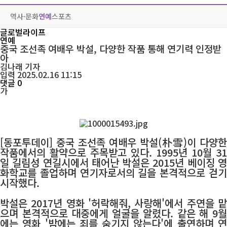
역사·문화
연예
스포츠
글로벌라이프
연예
중국 조선족 여배우 박설, 다양한 작품 통해 연기력 인정받
아
김나래
기자
입력 2025.02.16 11:15
댓글 0
가
[동포투데이]
중국 조선족 여배우 박설(朴雪)이 다양한
작품에서의 활약으로 주목받고 있다. 1995년 10월 31
일 길림성 연길시에서 태어난 박설은 2015년 베이징 영
화학교를 졸업하며 연기자로서의 길을 본격적으로 걷기
시작했다.
박설은 2017년 영화 '허락해줘, 사랑해'에서 주연을 맡
으며 본격적으로 대중에게 얼굴을 알렸다. 같은 해 9월
에는 영화 '밤에는 죄를 숨기지 않는다'에 출연하며 연