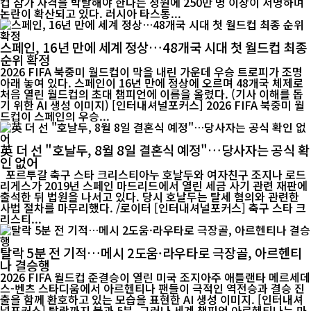
컵 참가 자격을 박탈해야 한다는 청원에 250만 명 이상이 서명하며
논란이 확산되고 있다. 러시아 타스통...
스페인, 16년 만에 세계 정상…48개국 시대 첫 월드컵 최종
순위 확정
2026 FIFA 북중미 월드컵이 막을 내린 가운데 우승 트로피가 조명
아래 놓여 있다. 스페인이 16년 만에 정상에 오르며 48개국 체제로
처음 열린 월드컵의 초대 챔피언에 이름을 올렸다. (기사 이해를 돕
기 위한 AI 생성 이미지) [인터내셔널포커스] 2026 FIFA 북중미 월
드컵이 스페인의 우승...
英 더 선 "호날두, 8월 8일 결혼식 예정"…당사자는 공식 확
인 없어
포르투갈 축구 스타 크리스티아누 호날두와 여자친구 조지나 로드
리게스가 2019년 스페인 마드리드에서 열린 세금 사기 관련 재판에
출석한 뒤 법원을 나서고 있다. 당시 호날두는 탈세 혐의와 관련한
사법 절차를 마무리했다. /로이터 [인터내셔널포커스] 축구 스타 크
리스티...
탈락 5분 전 기적…메시 2도움·라우타로 극장골, 아르헨티
나 결승행
2026 FIFA 월드컵 준결승이 열린 미국 조지아주 애틀랜타 메르세데
스-벤츠 스타디움에서 아르헨티나 팬들이 극적인 역전승과 결승 진
출을 함께 환호하고 있는 모습을 표현한 AI 생성 이미지. [인터내셔
널포커스] 탈락까지 불과 5분. 그러나 세계 챔피언 아르헨티나는 마