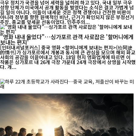
극우 정치가 국경을 넘어 세력을 넓히려 하고 있다. 국내 일부 극우
성향 단체가 미국에서 공개 활동을 벌였다는 소식은 결코 가볍게 넘
길 일이 아니다. 이들이 내세운 것은 정책 경쟁이나 건전한 비판이
아니라 정부를 향한 원색적인 비난, 근거가 확인되지 않은 부정선거
주장, 종교를 앞세운 선동이었다. 민주주의...
"영화 내내 울었다"…싱가포르 관객 사로잡은 '할머니에게
보내는 편지'
[인터내셔널포커스] 중국 영화 <할머니에게 보내는 편지>(给阿嬷
的情书)가 싱가포르에서 개봉과 동시에 큰 관심을 모으며 해외 화교
사회의 공감을 이끌어내고 있다. 18일 현지 영화업계에 따르면 이
작품은 싱가포르 내 26개 극장 가운데 24개 극장에서 상영을 시작했
다. 개...