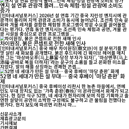
옌지 설 연휴 관광객 몰려...민속 체험·빙설 관광에 소비도
증가
[인터내셔널포커스] 2026년 설 연휴 기간 중국 지린성 옌지시에 관
광객이 몰리며 지역 관광과 소비가 동시에 늘어났다. 조선족 민속 문
화와 겨울 레저를 결합한 체험형 프로그램이 방문 수요를 끌어올렸
다는 평가다. 연휴 동안 옌지시는 조선족 민속 체험과 공연, 겨울 관
광 시설을 중심으로 관광 프로그램을 ...
차이원징, 붉은 콘셉트로 전한 새해 인사
[인터내셔널포커스] 중국 배우 차이원징(蔡文静)이 설 분위기를 한
껏 살린 새 화보를 공개했다. 붉은 후드티에 긴 웨이브 헤어를 매치
한 그는 ‘마상바오푸(马上暴富·당장 부자가 되자)’, ‘마상톈푸(马上
添福·곧바로 복을 더하자)’라는 문구의 소품을 들고 온화한 미소를
지었다. 말의 해를 상징하는 경쾌한 콘셉...
52명 네 세대가 만든 설 무대… 중국 후베이 ‘마당 춘완’ 화
제
[인터내셔널포커스] 중국 후베이성 리촨시 한 농촌 마을에서, 연예
인도 무대 장치도 없는 ‘가족 춘완(春晚)’이 온라인에서 화제가 되고
있다. 한 집안 식구 52명, 네 세대가 한자리에 모여 직접 기획하고 출
연한 설맞이 공연이 소박한 구성에도 불구하고 큰 울림을 전했다는
평가다. 현지 보도에 따르면 리촨시 마...
신문사소개
제휴광고문의
기사제보
간편결제