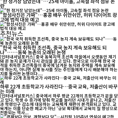
"한 정거장 남았는데"…25세 아이돌, 고속철 좌석 점유 논
란
"합성사진은 가짜"…홍콩 배우 쉬안쉬안, 허위 다이어트 광
고에 법적 대응 예고
추천뉴스
"한국 국적 취득한 조선족, 중국 농지 계속 보유해도 되
나"……동북 농촌의 오래된 논쟁
[인터내셔널포커스] 중국 동북지역 조선족 마을에서 오랫동안 제기
돼 온 농지 문제가 다시 관심을 끌고 있다. 한국으로 이주해 한국 국
적을 취득한 조선족들이 중국에 남겨둔 농지와 주택을 계속 보유해
야 하는지, 아니면 실제 농사를 짓는 주민들에게 다시 배분해야 하는
지를 둘러싼 논쟁이다....
하루 22개 초등학교가 사라진다…중국 교육, 저출산이 바꾸
는 미래
[인터내셔널포커스] 중국에서 하루 평균 22개의 초등학교가 문을 닫
고 있다. 학생 수 증가에 맞춰 학교를 늘리던 시대가 끝나고, 저출산
과 학령인구 감소에 대응하는 교육체계 재편이 본격화되고 있다. 교
육계는 이를 단순한 폐교가 아닌 '규모 확대에서 교육의 질 향상으로
전환되는 역사...