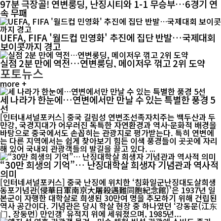
97분 극장골! 연변룽딩, 난징시티와 1-1 무승부…6경기 연
속 무패
UEFA, FIFA '월드컵 민영화' 추진에 집단 반발…국제대회
보이콧까지 경고
실점 2분 만에 역전…연변룽딩, 메이저우 꺾고 2위 도약
포토뉴스
more +
세 나라가 한눈에…연변에서만 만날 수 있는 특별한 풍경 5
선
[인터내셔널포커스] 중국 길림성 연변조선족자치주는 백두산과 두
만강, 국경지대가 어우러진 독특한 자연환경과 역사·문화적 배경을
바탕으로 중국에서도 손꼽히는 관광지로 평가받는다. 특히 연변에
는 다른 지역에서는 쉽게 찾아보기 힘든 이색 풍경들이 곳곳에 자리
해 있어 국내외 관광객들의 발길을 끌고 있다. ...
“30만 희생의 기억”… 난징대학살 희생자 기념관과 역사적
의미
[인터네셔널포커스] 중국 난징에 위치한 ‘침화일군난징대도살희생
동포기념관(侵華日軍南京大屠殺遇難同胞紀念館)’은 1937년 일
본군이 자행한 대학살로 희생된 30만여 명을 추모하기 위해 건립된
역사 공간이다. 기념관은 당시 학살 현장 중 하나였던 ‘강동문(江东
门, 장둥먼) 만인갱’ 유적지 위에 세워졌으며, 1985년...