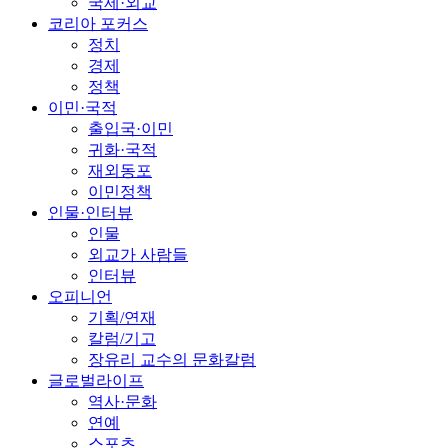
국제·외교
코리아 포커스
정치
경제
정책
이민·국적
출입국·이민
귀화·국적
재외동포
이민정책
인물·인터뷰
인물
외교가 사람들
인터뷰
오피니언
기획/연재
칼럼/기고
장유리 교수의 문화칼럼
글로벌라이프
역사·문화
연예
스포츠