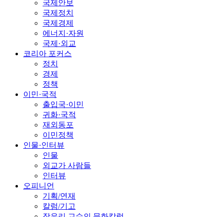
국제안보
국제정치
국제경제
에너지·자원
국제·외교
코리아 포커스
정치
경제
정책
이민·국적
출입국·이민
귀화·국적
재외동포
이민정책
인물·인터뷰
인물
외교가 사람들
인터뷰
오피니언
기획/연재
칼럼/기고
장유리 교수의 문화칼럼