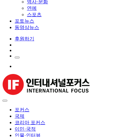
역사·문화
연예
스포츠
포토뉴스
동영상뉴스
후원하기
포커스
국제
코리아 포커스
이민·국적
인물·인터뷰