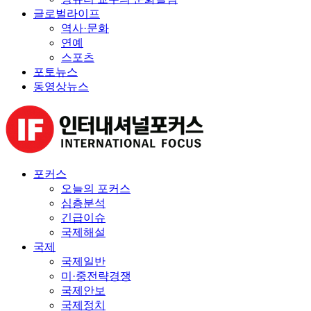
글로벌라이프
역사·문화
연예
스포츠
포토뉴스
동영상뉴스
포커스
오늘의 포커스
심층분석
긴급이슈
국제해설
국제
국제일반
미·중전략경쟁
국제안보
국제정치