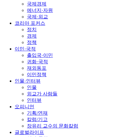
국제경제
에너지·자원
국제·외교
코리아 포커스
정치
경제
정책
이민·국적
출입국·이민
귀화·국적
재외동포
이민정책
인물·인터뷰
인물
외교가 사람들
인터뷰
오피니언
기획/연재
칼럼/기고
장유리 교수의 문화칼럼
글로벌라이프