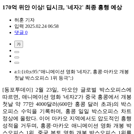
170억 위안 이상! 딥시크, '네자2' 최종 흥행 예상
허훈
기자
입력 2025.02.24 06:58
댓글 0
가
a:1:{i:0;s:95:"애니메이션 영화 '네자2', 홍콩·마카오 개봉
첫날 박스오피스 1위 등극";}
[동포투데이] 2월 23일, 마오얀 글로벌 박스오피스에
따르면, 애니메이션 영화 '네자2'가 중국 홍콩에서 개봉
첫날 약 77만 4000달러(600만 홍콩 달러 초과)의 박스
오피스 수익을 기록하며, 홍콩 일일 박스오피스 차트
정상에 올랐다. 이어 마카오 지역에서도 압도적인 흥행
성적을 거두며, 홍콩·마카오 애니메이션 영화 개봉 박
스오피스 1위, 중국 본토 영화 개봉 박스오피스 1위를