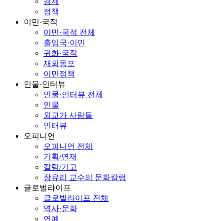
경제
정책
이민·국적
이민·국적 전체
출입국·이민
귀화·국적
재외동포
이민정책
인물·인터뷰
인물·인터뷰 전체
인물
외교가 사람들
인터뷰
오피니언
오피니언 전체
기획/연재
칼럼/기고
장유리 교수의 문화칼럼
글로벌라이프
글로벌라이프 전체
역사·문화
연예