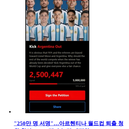
"250만 명 서명"…아르헨티나 월드컵 퇴출 청