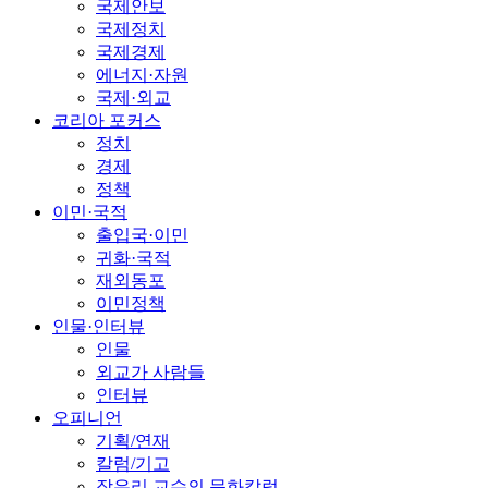
국제안보
국제정치
국제경제
에너지·자원
국제·외교
코리아 포커스
정치
경제
정책
이민·국적
출입국·이민
귀화·국적
재외동포
이민정책
인물·인터뷰
인물
외교가 사람들
인터뷰
오피니언
기획/연재
칼럼/기고
장유리 교수의 문화칼럼