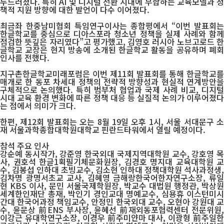
두드러졌다. 특히 AI 및 디지털 전환 시대에 부합하는 교육모델과 정
책적 지원 방향에 대한 발언이 다수 이어졌다.
최금좌 한중남미협회 특임연구이사는 종합평에서 “이번 발표회는
한글학교를 중심으로 디아스포라 청소년 정책을 실제 사례와 함께
점검한 뜻깊은 자리였다”고 평가했고, 김영호 러시아 노브고로드 한
글학교 교장은 현지 방송에 소개된 한글학교 활동을 공유하며 폐회
인사를 전했다.
지구촌한글학교미래포럼은 이번 제11회 발표회를 통해 한글학교를
매개로 한 동포 차세대 정책의 전략적 방향성과 현실적 연계방안을
구체적으로 논의했다. 특히 범부처 협업과 국제 사례 비교, 디지털
시대 교육 환경 변화에 따른 정책 대응 등 실질적 논의가 이루어졌다
는 점에서 의미가 크다.
한편, 제12회 발표회는 오는 8월 19일 오후 1시, 서울 서대문구 소
재 서울과학종합대학원대학교 핀란드타워에서 열릴 예정이다.
참석 주요 인사
강순예 동시작가, 강준영 한국외대 국제지역대학원 교수, 강호영 목
사, 권호석 한글1획필기체문화원장, 김경호 명지대 교육대학원 교
수, 김봉섭 인하대 초빙교수, 김소현 인하대 정책대학원 석사과정생,
김차명 광명서초교 교사, 김혜영 금해랑한국어한자연구소장, 류일
현 KBS 이사, 문민 서울국제학원장, 박교수 대법원 행정관, 박상원
세계한인재단 총재, 박인기 경인교대 명예교수, 심용휴 이스턴미시
간대 한국어과정 책임교수, 안정민 한국외대 교수, 오현아 강원대 교
수, 윤문상 前ENS 부사장, 윤혜선 前재외동포협력센터 전문위원,
이강근 유대학연구소장, 이경우 前주미얀마 대사, 이광형 前주일한