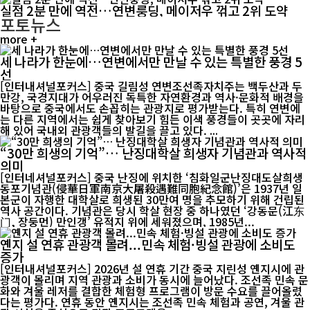
실점 2분 만에 역전…연변룽딩, 메이저우 꺾고 2위 도약
포토뉴스
more +
세 나라가 한눈에…연변에서만 만날 수 있는 특별한 풍경 5
선
[인터내셔널포커스] 중국 길림성 연변조선족자치주는 백두산과 두
만강, 국경지대가 어우러진 독특한 자연환경과 역사·문화적 배경을
바탕으로 중국에서도 손꼽히는 관광지로 평가받는다. 특히 연변에
는 다른 지역에서는 쉽게 찾아보기 힘든 이색 풍경들이 곳곳에 자리
해 있어 국내외 관광객들의 발길을 끌고 있다. ...
“30만 희생의 기억”… 난징대학살 희생자 기념관과 역사적
의미
[인터네셔널포커스] 중국 난징에 위치한 ‘침화일군난징대도살희생
동포기념관(侵華日軍南京大屠殺遇難同胞紀念館)’은 1937년 일
본군이 자행한 대학살로 희생된 30만여 명을 추모하기 위해 건립된
역사 공간이다. 기념관은 당시 학살 현장 중 하나였던 ‘강동문(江东
门, 장둥먼) 만인갱’ 유적지 위에 세워졌으며, 1985년...
옌지 설 연휴 관광객 몰려...민속 체험·빙설 관광에 소비도
증가
[인터내셔널포커스] 2026년 설 연휴 기간 중국 지린성 옌지시에 관
광객이 몰리며 지역 관광과 소비가 동시에 늘어났다. 조선족 민속 문
화와 겨울 레저를 결합한 체험형 프로그램이 방문 수요를 끌어올렸
다는 평가다. 연휴 동안 옌지시는 조선족 민속 체험과 공연, 겨울 관