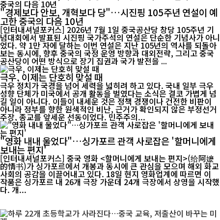
"경제보다 안보, 개혁보다 당"…시진핑 105주년 연설이 예
고한 중국의 다음 10년
[인터내셔널포커스] 2026년 7월 1일 중국공산당 창당 105주년 기
념대회에서 발표된 시진핑 국가주석의 연설은 단순한 기념사가 아니
었다. 약 1만 자에 달하는 이번 연설은 지난 105년의 역사를 되돌아
보는 동시에, 향후 중국의 국정 운영 방향과 대외전략, 그리고 중국
공산당이 어떤 방식으로 장기 집권과 국가 발전을 ...
극우, 이제는 단호히 맞설 때
극우 정치가 국경을 넘어 세력을 넓히려 하고 있다. 국내 일부 극우
성향 단체가 미국에서 공개 활동을 벌였다는 소식은 결코 가볍게 넘
길 일이 아니다. 이들이 내세운 것은 정책 경쟁이나 건전한 비판이
아니라 정부를 향한 원색적인 비난, 근거가 확인되지 않은 부정선거
주장, 종교를 앞세운 선동이었다. 민주주의...
"영화 내내 울었다"…싱가포르 관객 사로잡은 '할머니에게
보내는 편지'
[인터내셔널포커스] 중국 영화 <할머니에게 보내는 편지>(给阿嬷
的情书)가 싱가포르에서 개봉과 동시에 큰 관심을 모으며 해외 화교
사회의 공감을 이끌어내고 있다. 18일 현지 영화업계에 따르면 이
작품은 싱가포르 내 26개 극장 가운데 24개 극장에서 상영을 시작했
다. 개...