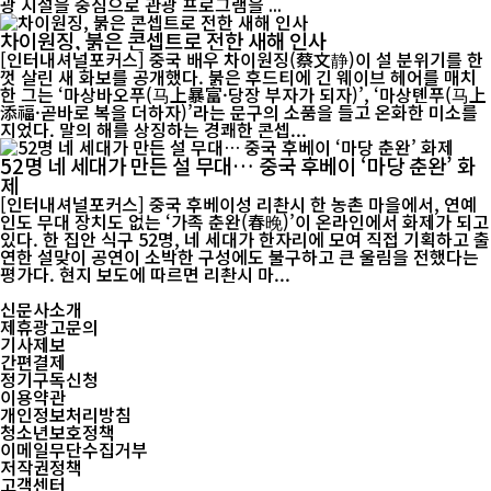
광 시설을 중심으로 관광 프로그램을 ...
차이원징, 붉은 콘셉트로 전한 새해 인사
[인터내셔널포커스] 중국 배우 차이원징(蔡文静)이 설 분위기를 한
껏 살린 새 화보를 공개했다. 붉은 후드티에 긴 웨이브 헤어를 매치
한 그는 ‘마상바오푸(马上暴富·당장 부자가 되자)’, ‘마상톈푸(马上
添福·곧바로 복을 더하자)’라는 문구의 소품을 들고 온화한 미소를
지었다. 말의 해를 상징하는 경쾌한 콘셉...
52명 네 세대가 만든 설 무대… 중국 후베이 ‘마당 춘완’ 화
제
[인터내셔널포커스] 중국 후베이성 리촨시 한 농촌 마을에서, 연예
인도 무대 장치도 없는 ‘가족 춘완(春晚)’이 온라인에서 화제가 되고
있다. 한 집안 식구 52명, 네 세대가 한자리에 모여 직접 기획하고 출
연한 설맞이 공연이 소박한 구성에도 불구하고 큰 울림을 전했다는
평가다. 현지 보도에 따르면 리촨시 마...
신문사소개
제휴광고문의
기사제보
간편결제
정기구독신청
이용약관
개인정보처리방침
청소년보호정책
이메일무단수집거부
저작권정책
고객센터