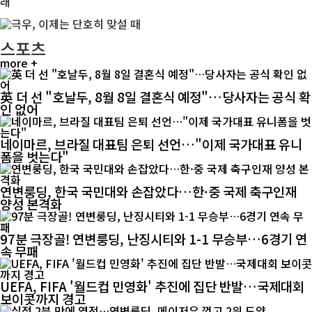
스포츠
more +
英 더 선 "호날두, 8월 8일 결혼식 예정"…당사자는 공식 확
인 없어
네이마르, 브라질 대표팀 은퇴 선언…"이제 국가대표 유니
폼을 벗는다"
연변룽딩, 한국 국민대와 손잡았다…한·중 국제 축구인재
양성 본격화
97분 극장골! 연변룽딩, 난징시티와 1-1 무승부…6경기 연
속 무패
UEFA, FIFA '월드컵 민영화' 추진에 집단 반발…국제대회
보이콧까지 경고