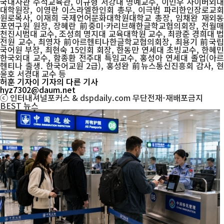
국대사관 수석교육관, 이규형 서강대 명예교수, 이민우 사이버외대
대학원장, 이영란 이스라엘한인회 총무, 이극범 파리한인장로교회
원로목사, 이재희 국제언어문화대학원대학교 총장, 임채완 재외동
포연구원 원장, 장혜란 前중미·카리브해한글학교협의회장, 전월매
천진시범대 교수, 조성희 명지대 교육대학원 교수, 최광준 경희대 법
전원 교수, 최영자 前아르헨티나한글학교협의회장, 최용기 前국립
국어원 부장, 최현숙 15인회 회장, 한동만 연세대 초빙교수, 한혜민
한국외대 교수, 함종환 전주대 특임교수, 홍성아 연세대 졸업(아르
헨티나 출생. 한국어교원 2급), 홍성완 前뉴스통신진흥회 감사, 현
윤호 서경대 교수 등
허훈 기자
이 기자의 다른 기사
hyz7302@daum.net
ⓒ 인터내셔널포커스 & dspdaily.com 무단전재-재배포금지
BEST
뉴스