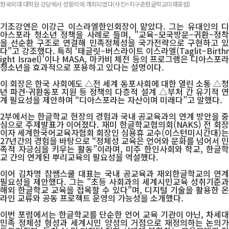
한국외대 대학원 강당에서 성황리에 개최되었다(사진=지구촌한글학교미래포럼)
기조강연은 이강근 이스라엘한인회장이 맡았다. 그는 유대인의 디
아스포라 청소년 정책을 사례로 들며, "교육–모국방문–귀환–정착
을 선순환 구조로 연결해 민족정체성을 국가전략으로 구현하고 있
다"고 강조했다. 특히 ‘태글릿–버스라이트 이스라엘(Taglit–Birthr
ight Israel)’이나 MASA, 마카비 체전 등의 프로그램은 디아스포라
청소년을 효과적으로 포용하고 있다는 설명이다.
이 회장은 한국 사회에도 △전 세계 동포사회에 대한 열린 소통 △청
년 파견·귀환동포 지원 등 정책의 다층적 설계 △부처 간 유기적 연
계 필요성을 제안하며 “디아스포라는 자산이며 미래다”고 말했다.
2부에서는 한글학교 현장의 경험과 국내 공교육과의 연계 방안을 중
심으로 주제발표가 이어졌다. 재미 한글학교협의회(NAKS) 전 회장
이자 세계한국어교육자협회 회장인 심용휴 교수(이스턴미시간대)는
27년간의 경험을 바탕으로 “정체성 교육은 언어와 문화를 넘어서 민
족적 자긍심을 키우는 활동”이라며, 미주 한인사회와 학교, 한글학
교 간의 연계된 뿌리교육의 필요성을 역설했다.
이어 김차명 참쌤스쿨 대표는 국내 공교육과 재외한글학교의 연계
필요성을 제안했다. 그는 "초등 사회과의 세계시민교육 성취기준과
해외 한글학교 교육을 접목할 수 있다"며, 디지털 기술을 활용한 온
라인 교류와 공동 프로젝트 운영의 가능성을 소개했다.
이번 포럼에서는 한글학교를 단순한 언어 교육 기관이 아닌, 차세대
민족 정체성 형성과 세계시민 양성의 거점으로 재정의하는 논의가