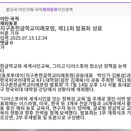
출입국·이민
귀화·국적
재외동포
이민정책
이민·국적
재외동포
지구촌한글학교미래포럼, 제11회 발표회 성료
허훈
기자
입력 2025.07.15 12:34
댓글 0
가
한글학교와 세계시민교육, 그리고 디아스포라 청소년 정책을 논하
다
[동포투데이]지구촌한글학교미래포럼(공동대표 박인기·김봉섭)과
한국외국어대학교 KFL대학원(원장 김재욱)이 공동 주최한 ‘제11회
지구촌한글학교미래포럼 발표회’가 7월 14일 오후 1시 서울 동대문
구 한국외대 대학원 강당에서 성황리에 개최됐다.
‘디아스포라와 세계시민을 잇는 정체성 교육’을 주제로 열린 이번 발
표회에는 이스라엘, 미국, 한국 등 3개국 전문가들과 16개국에서 활
동 중인 해외 동포 교육자, 연구자 등이 참여해, 글로벌 한글학교 교
육의 현황과 향후 전략을 함께 모색했다. 발표회는 1부 개회식과 기
조강연, 2부 주제발표 및 토론으로 구성됐다.