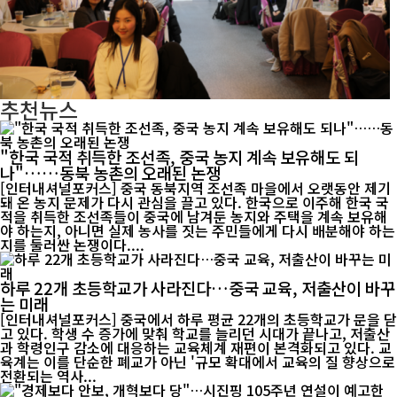
추천뉴스
"한국 국적 취득한 조선족, 중국 농지 계속 보유해도 되
나"……동북 농촌의 오래된 논쟁
[인터내셔널포커스] 중국 동북지역 조선족 마을에서 오랫동안 제기
돼 온 농지 문제가 다시 관심을 끌고 있다. 한국으로 이주해 한국 국
적을 취득한 조선족들이 중국에 남겨둔 농지와 주택을 계속 보유해
야 하는지, 아니면 실제 농사를 짓는 주민들에게 다시 배분해야 하는
지를 둘러싼 논쟁이다....
하루 22개 초등학교가 사라진다…중국 교육, 저출산이 바꾸
는 미래
[인터내셔널포커스] 중국에서 하루 평균 22개의 초등학교가 문을 닫
고 있다. 학생 수 증가에 맞춰 학교를 늘리던 시대가 끝나고, 저출산
과 학령인구 감소에 대응하는 교육체계 재편이 본격화되고 있다. 교
육계는 이를 단순한 폐교가 아닌 '규모 확대에서 교육의 질 향상으로
전환되는 역사...