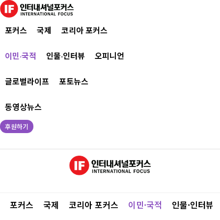
포커스
국제
코리아 포커스
이민·국적
인물·인터뷰
오피니언
글로벌라이프
포토뉴스
동영상뉴스
후원하기
포커스
국제
코리아 포커스
이민·국적
인물·인터뷰