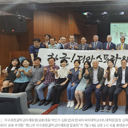
△ 지구촌한글학교미래포럼(공동대표 박인기·김봉섭)과 한국외국어대학교 KFL대학원(원장 김재
욱)이 공동 주최한 ‘제11회 지구촌한글학교미래포럼 발표회’가 7월 14일 오후 1시 서울 동대문구