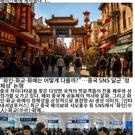
페이스북에 게시했다. (...
"화인·화교·화예는 어떻게 다를까?"…중국 SNS 달군 '정
체성' 논쟁
중국 차이나타운을 찾은 다양한 국적의 방문객들이 전통 패루와 상
점가를 오가고 있다. 해외 중국계 공동체의 역사와 문화, 그리고 화
인·화교·화예의 정체성을 상징적으로 표현한 AI 생성 이미지. [인터
내셔널포커스] 최근 중국 웨이보와 샤오훙수 등 SNS에서 '화인(华
人)·화교(华侨)·화예...