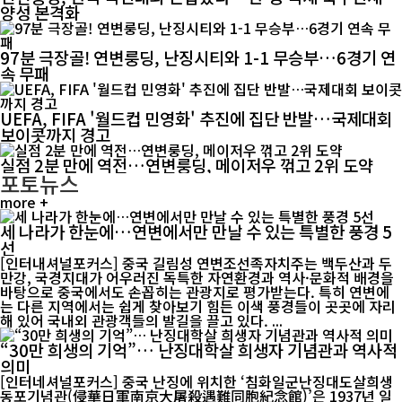
양성 본격화
97분 극장골! 연변룽딩, 난징시티와 1-1 무승부…6경기 연
속 무패
UEFA, FIFA '월드컵 민영화' 추진에 집단 반발…국제대회
보이콧까지 경고
실점 2분 만에 역전…연변룽딩, 메이저우 꺾고 2위 도약
포토뉴스
more +
세 나라가 한눈에…연변에서만 만날 수 있는 특별한 풍경 5
선
[인터내셔널포커스] 중국 길림성 연변조선족자치주는 백두산과 두
만강, 국경지대가 어우러진 독특한 자연환경과 역사·문화적 배경을
바탕으로 중국에서도 손꼽히는 관광지로 평가받는다. 특히 연변에
는 다른 지역에서는 쉽게 찾아보기 힘든 이색 풍경들이 곳곳에 자리
해 있어 국내외 관광객들의 발길을 끌고 있다. ...
“30만 희생의 기억”… 난징대학살 희생자 기념관과 역사적
의미
[인터네셔널포커스] 중국 난징에 위치한 ‘침화일군난징대도살희생
동포기념관(侵華日軍南京大屠殺遇難同胞紀念館)’은 1937년 일