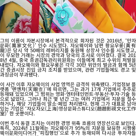
그의 이름이 자본시장에서 본격적으로 회자된 것은 2016년, ‘만자
문화(萬家文化)’ 인수 시도였다. 자오웨이와 남편 황요우룽(黃有
龍)은 당시 약 50배의 레버리지를 동원해 상장사 인수를 시도했고,
이 무모한 거래는 시장의 경악과 당국의 조사로 이어졌다. 결국 201
8년 4월, 중국 증권감독관리위원회는 이들에게 최고 수위의 처벌을
내렸다. 자오웨이와 황요우룽은 각각 30만 위안의 벌금과 함께 5년
간 증권시장 진입 금지 조치를 받았으며, 관련 기업들에도 경고 및
과징금이 부과됐다.
이 사건 이후 자오웨이의 사업 영역은 급격히 위축됐다. 기업정보 플
랫폼 ‘톈옌차(天眼查)’에 따르면, 그는 과거 17개 기업에서 주주로
등재돼 있었으며 그 범위는 영화·엔터테인먼트·부동산·투자·기술 등
으로 넓었다. 그러나 최근 몇 년간 그는 여러 기업에서 지분을 철수
하거나, 해당 기업들이 말소·폐업 처리됐다. 현재 그가 대표로 남아
있는 기업은 ‘자오자오(上海)영상문화스튜디오(趙趙影視文化工作
室)’ 한 곳뿐이다.
이번 주식 동결 조치는 이러한 경영 위축 흐름의 연장선으로 보인다.
특히, 2024년 11월에는 자오웨이가 95%의 지분을 보유한 시짱룽
웨이문화미디어가 ‘피집행인’으로 추가 등재되며 다시금 투자자들