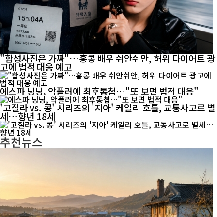
"합성사진은 가짜"…홍콩 배우 쉬안쉬안, 허위 다이어트 광
고에 법적 대응 예고
에스파 닝닝, 악플러에 최후통첩…"또 보면 법적 대응"
'고질라 vs. 콩' 시리즈의 '지아' 케일리 호틀, 교통사고로 별
세…향년 18세
추천뉴스