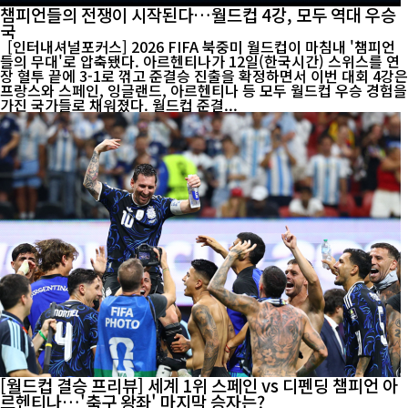
챔피언들의 전쟁이 시작된다…월드컵 4강, 모두 역대 우승
국
[인터내셔널포커스] 2026 FIFA 북중미 월드컵이 마침내 '챔피언
들의 무대'로 압축됐다. 아르헨티나가 12일(한국시간) 스위스를 연
장 혈투 끝에 3-1로 꺾고 준결승 진출을 확정하면서 이번 대회 4강은
프랑스와 스페인, 잉글랜드, 아르헨티나 등 모두 월드컵 우승 경험을
가진 국가들로 채워졌다. 월드컵 준결...
[월드컵 결승 프리뷰] 세계 1위 스페인 vs 디펜딩 챔피언 아
르헨티나…'축구 왕좌' 마지막 승자는?