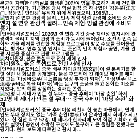
본군이 자행한 대학살로 희생된 30만여 명을 추모하기 위해 건립된
역사 공간이다. 기념관은 당시 학살 현장 중 하나였던 ‘강동문(江东
门, 장둥먼) 만인갱’ 유적지 위에 세워졌으며, 1985년...
옌지 설 연휴 관광객 몰려...민속 체험·빙설 관광에 소비도
증가
[인터내셔널포커스] 2026년 설 연휴 기간 중국 지린성 옌지시에 관
광객이 몰리며 지역 관광과 소비가 동시에 늘어났다. 조선족 민속 문
화와 겨울 레저를 결합한 체험형 프로그램이 방문 수요를 끌어올렸
다는 평가다. 연휴 동안 옌지시는 조선족 민속 체험과 공연, 겨울 관
광 시설을 중심으로 관광 프로그램을 ...
차이원징, 붉은 콘셉트로 전한 새해 인사
[인터내셔널포커스] 중국 배우 차이원징(蔡文静)이 설 분위기를 한
껏 살린 새 화보를 공개했다. 붉은 후드티에 긴 웨이브 헤어를 매치
한 그는 ‘마상바오푸(马上暴富·당장 부자가 되자)’, ‘마상톈푸(马上
添福·곧바로 복을 더하자)’라는 문구의 소품을 들고 온화한 미소를
지었다. 말의 해를 상징하는 경쾌한 콘셉...
52명 네 세대가 만든 설 무대… 중국 후베이 ‘마당 춘완’ 화
제
[인터내셔널포커스] 중국 후베이성 리촨시 한 농촌 마을에서, 연예
인도 무대 장치도 없는 ‘가족 춘완(春晚)’이 온라인에서 화제가 되고
있다. 한 집안 식구 52명, 네 세대가 한자리에 모여 직접 기획하고 출
연한 설맞이 공연이 소박한 구성에도 불구하고 큰 울림을 전했다는
평가다. 현지 보도에 따르면 리촨시 마...