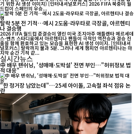
기 위한 AI 생성 이미지) [인터내셔널포커스] 2026 FIFA 북중미 월
드컵이 스페인의 우승...
탈락 5분 전 기적…메시 2도움·라우타로 극장골, 아르헨티
나 결승행
2026 FIFA 월드컵 준결승이 열린 미국 조지아주 애틀랜타 메르세데
스-벤츠 스타디움에서 아르헨티나 팬들이 극적인 역전승과 결승 진
출을 함께 환호하고 있는 모습을 표현한 AI 생성 이미지. [인터내셔
널포커스] 탈락까지 불과 5분. 그러나 세계 챔피언 아르헨티나는 마
지막 순간 기적 같...
실시간뉴스
中 배우 톈쉬닝, '성매매·도박설' 전면 부인…"허위정보 법
적 대응"
"한 정거장 남았는데"…25세 아이돌, 고속철 좌석 점유 논
란