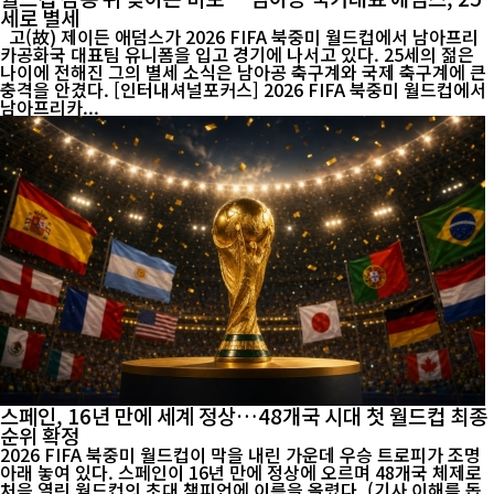
세로 별세
고(故) 제이든 애덤스가 2026 FIFA 북중미 월드컵에서 남아프리
카공화국 대표팀 유니폼을 입고 경기에 나서고 있다. 25세의 젊은
나이에 전해진 그의 별세 소식은 남아공 축구계와 국제 축구계에 큰
충격을 안겼다. [인터내셔널포커스] 2026 FIFA 북중미 월드컵에서
남아프리카...
스페인, 16년 만에 세계 정상…48개국 시대 첫 월드컵 최종
순위 확정
2026 FIFA 북중미 월드컵이 막을 내린 가운데 우승 트로피가 조명
아래 놓여 있다. 스페인이 16년 만에 정상에 오르며 48개국 체제로
처음 열린 월드컵의 초대 챔피언에 이름을 올렸다. (기사 이해를 돕