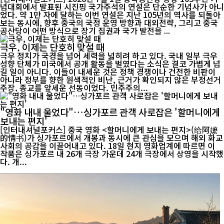
념대회에서 발표된 시진핑 국가주석의 연설은 단순한 기념사가 아니
었다. 약 1만 자에 달하는 이번 연설은 지난 105년의 역사를 되돌아
보는 동시에, 향후 중국의 국정 운영 방향과 대외전략, 그리고 중국
공산당이 어떤 방식으로 장기 집권과 국가 발전을 ...
극우, 이제는 단호히 맞설 때
극우 정치가 국경을 넘어 세력을 넓히려 하고 있다. 국내 일부 극우
성향 단체가 미국에서 공개 활동을 벌였다는 소식은 결코 가볍게 넘
길 일이 아니다. 이들이 내세운 것은 정책 경쟁이나 건전한 비판이
아니라 정부를 향한 원색적인 비난, 근거가 확인되지 않은 부정선거
주장, 종교를 앞세운 선동이었다. 민주주의...
"영화 내내 울었다"…싱가포르 관객 사로잡은 '할머니에게
보내는 편지'
[인터내셔널포커스] 중국 영화 <할머니에게 보내는 편지>(给阿嬷
的情书)가 싱가포르에서 개봉과 동시에 큰 관심을 모으며 해외 화교
사회의 공감을 이끌어내고 있다. 18일 현지 영화업계에 따르면 이
작품은 싱가포르 내 26개 극장 가운데 24개 극장에서 상영을 시작했
다. 개...