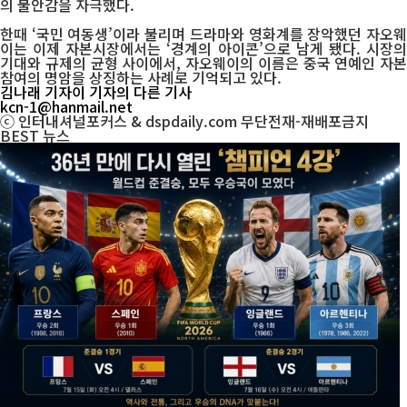
의 불안감을 자극했다.
한때 ‘국민 여동생’이라 불리며 드라마와 영화계를 장악했던 자오웨
이는 이제 자본시장에서는 ‘경계의 아이콘’으로 남게 됐다. 시장의
기대와 규제의 균형 사이에서, 자오웨이의 이름은 중국 연예인 자본
참여의 명암을 상징하는 사례로 기억되고 있다.
김나래 기자
이 기자의 다른 기사
kcn-1@hanmail.net
ⓒ 인터내셔널포커스 & dspdaily.com 무단전재-재배포금지
BEST
뉴스