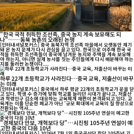
"한국 국적 취득한 조선족, 중국 농지 계속 보유해도 되
나"……동북 농촌의 오래된 논쟁
[인터내셔널포커스] 중국 동북지역 조선족 마을에서 오랫동안 제기
돼 온 농지 문제가 다시 관심을 끌고 있다. 한국으로 이주해 한국 국
적을 취득한 조선족들이 중국에 남겨둔 농지와 주택을 계속 보유해
야 하는지, 아니면 실제 농사를 짓는 주민들에게 다시 배분해야 하는
지를 둘러싼 논쟁이다....
하루 22개 초등학교가 사라진다…중국 교육, 저출산이 바꾸
는 미래
[인터내셔널포커스] 중국에서 하루 평균 22개의 초등학교가 문을 닫
고 있다. 학생 수 증가에 맞춰 학교를 늘리던 시대가 끝나고, 저출산
과 학령인구 감소에 대응하는 교육체계 재편이 본격화되고 있다. 교
육계는 이를 단순한 폐교가 아닌 '규모 확대에서 교육의 질 향상으로
전환되는 역사...
"경제보다 안보, 개혁보다 당"…시진핑 105주년 연설이 예
고한 중국의 다음 10년
[인터내셔널포커스] 2026년 7월 1일 중국공산당 창당 105주년 기