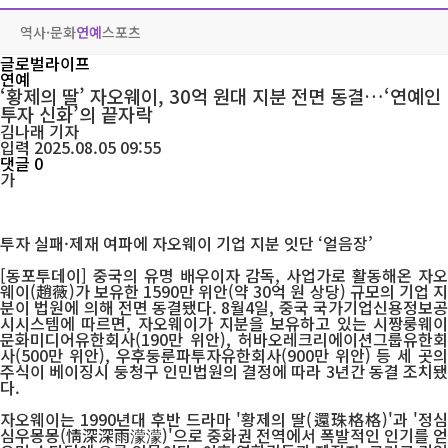
역사·문화
연예
스포츠
글로벌라이프
연예
‘황제의 딸’ 자오웨이, 30억 원대 지분 전면 동결…‘연예인
투자 신화’의 끝자락
김나래
기자
입력 2025.08.05 09:55
댓글 0
가
투자 실패·제재 여파에 자오웨이 기업 지분 잇단 ‘얼음장’
[동포투데이] 중국의 유명 배우이자 감독, 사업가로 활동해온 자오
웨이(趙薇)가 보유한 1590만 위안(약 30억 원 상당) 규모의 기업 지
분이 법원에 의해 전면 동결됐다. 8월4일, 중국 국가기업신용정보공
시시스템에 따르면, 자오웨이가 지분을 보유하고 있는 시짱룽웨이
문화미디어유한회사(190만 위안), 허바오레크리에이션그룹유한회
사(500만 위안), 우후둥룬파투자유한회사(900만 위안) 등 세 곳의
주식이 베이징시 둥청구 인민법원의 결정에 따라 3년간 동결 조치됐
다.
자오웨이는 1990년대 후반 드라마 '황제의 딸(還珠格格)'과 '정심
심우몽몽(情深深雨濛濛)'으로 중화권 전역에서 폭발적인 인기를 얻