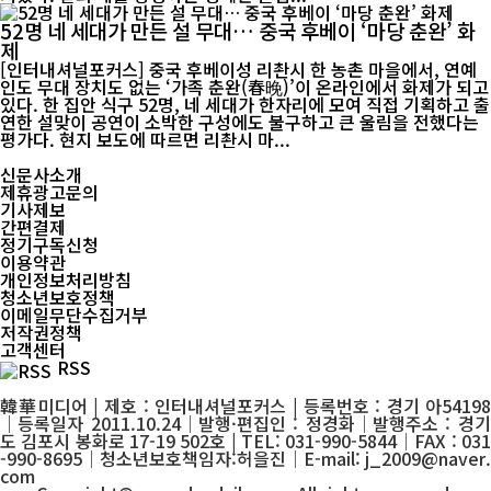
52명 네 세대가 만든 설 무대… 중국 후베이 ‘마당 춘완’ 화
제
[인터내셔널포커스] 중국 후베이성 리촨시 한 농촌 마을에서, 연예
인도 무대 장치도 없는 ‘가족 춘완(春晚)’이 온라인에서 화제가 되고
있다. 한 집안 식구 52명, 네 세대가 한자리에 모여 직접 기획하고 출
연한 설맞이 공연이 소박한 구성에도 불구하고 큰 울림을 전했다는
평가다. 현지 보도에 따르면 리촨시 마...
신문사소개
제휴광고문의
기사제보
간편결제
정기구독신청
이용약관
개인정보처리방침
청소년보호정책
이메일무단수집거부
저작권정책
고객센터
RSS
韓華미디어 | 제호 : 인터내셔널포커스 | 등록번호 : 경기 아54198
│등록일자 2011.10.24│발행·편집인 : 정경화│발행주소 : 경기
도 김포시 봉화로 17-19 502호 | TEL: 031-990-5844│FAX : 031
-990-8695│청소년보호책임자:허을진│E-mail: j_2009@naver.
com