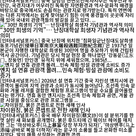
[인터내셔널포커스] 중국 길림성 연변조선족자치주는 백두산과 두
만강, 국경지대가 어우러진 독특한 자연환경과 역사·문화적 배경을
바탕으로 중국에서도 손꼽히는 관광지로 평가받는다. 특히 연변에
는 다른 지역에서는 쉽게 찾아보기 힘든 이색 풍경들이 곳곳에 자리
해 있어 국내외 관광객들의 발길을 끌고 있다. ...
“30만 희생의 기억”… 난징대학살 희생자 기념관과 역사적
의미
[인터네셔널포커스] 중국 난징에 위치한 ‘침화일군난징대도살희생
동포기념관(侵華日軍南京大屠殺遇難同胞紀念館)’은 1937년 일
본군이 자행한 대학살로 희생된 30만여 명을 추모하기 위해 건립된
역사 공간이다. 기념관은 당시 학살 현장 중 하나였던 ‘강동문(江东
门, 장둥먼) 만인갱’ 유적지 위에 세워졌으며, 1985년...
옌지 설 연휴 관광객 몰려...민속 체험·빙설 관광에 소비도
증가
[인터내셔널포커스] 2026년 설 연휴 기간 중국 지린성 옌지시에 관
광객이 몰리며 지역 관광과 소비가 동시에 늘어났다. 조선족 민속 문
화와 겨울 레저를 결합한 체험형 프로그램이 방문 수요를 끌어올렸
다는 평가다. 연휴 동안 옌지시는 조선족 민속 체험과 공연, 겨울 관
광 시설을 중심으로 관광 프로그램을 ...
차이원징, 붉은 콘셉트로 전한 새해 인사
[인터내셔널포커스] 중국 배우 차이원징(蔡文静)이 설 분위기를 한
껏 살린 새 화보를 공개했다. 붉은 후드티에 긴 웨이브 헤어를 매치
한 그는 ‘마상바오푸(马上暴富·당장 부자가 되자)’, ‘마상톈푸(马上
添福·곧바로 복을 더하자)’라는 문구의 소품을 들고 온화한 미소를
지었다. 말의 해를 상징하는 경쾌한 콘셉...