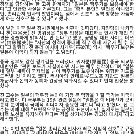
정책을 담당하는 한 고위 관계자가 “일본은 핵무기를 보유해야 한
다”고 언급한 사실을 거론했다. 그는 “총리 본인의 발언은 아니었지
만, 총리관저 인사의 발언이라는 점에서 일본의 정책 방향을 가늠하
게 하는 신호로 볼 수 있다”고 했다.
이 발언 이후 일본 정치권에서는 비판이 잇따랐다. 자민당의 나카타
니 겐(中谷元) 전 방위상은 “정부 입장을 대표하는 인사가 개인 의
견을 경솔하게 밝혀서는 안 된다”고 했고, 공명당 대표 사이토 데쓰
오(齊藤鐵夫)는 “사안의 성격이 중대해 직무 해제 사유가 될 수 있
다”고 말했다. 전 총리 이시바 시게루(石破茂) 역시 “핵무기 보유는
일본에 이익이 되지 않는다”고 밝혔다.
중국 정부도 강한 경계감을 드러냈다. 궈자쿤(郭嘉昆) 중국 외교부
대변인은 “관련 보도가 사실이라면 사태는 매우 심각하다”며 “일본
내 일부 세력이 국제법을 넘어 핵무기를 보유하려는 위험한 기도를
드러낸 것”이라고 했다. 러시아의 안데르·루드노프 차관도 일본의
재군사화 논의가 동북아 긴장을 악화시킬 수 있다며 반대 입장을 밝
혔다.
진 교수는 일본의 핵무장 논의에 가장 큰 영향을 미칠 국가는 미국이
라고 봤다. 미 국무부는 19일 관련 질문에 “일본은 핵 비확산과 군비
통제 분야에서 국제적 리더이자 중요한 파트너”라고 밝혔다. 진 교
수는 이에 대해 “표면적으로는 긍정적 표현이지만, 실제로는 일본이
비핵 노선을 유지해야 한다는 점을 상기시키는 경고성 메시지”라고
해석했다.
그는 이번 발언을 “일본 총리관저 인사가 띄운 시험적 신호”로 규정
했다. 현재까지 국제사회의 반응은 대체로 부정적이고, 일본 내부에