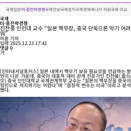
국제일반
미·중전략경쟁
국제안보
국제정치
국제경제
에너지·자원
국제·외교
국제
미·중전략경쟁
진찬룽 인민대 교수 “일본 핵무장, 중국 단독으론 막기 어려
워”
허훈
기자
입력 2025.12.23 17:41
댓글 0
가
[인터내셔널포커스] 일본 내에서 핵무기 보유 필요성을 언급하는 발
언이 나온 가운데, 중국의 대표적 대미 관계 전문가인 진찬룽(金灿
荣) 중국 인민대학교 국제관계학부 교수는 “일본의 핵무장을 중국의
힘만으로 저지하기는 어렵다”며 “결정적 변수는 미국”이라고 분석
했다.