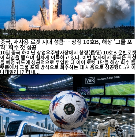
중국, 재사용 로켓 시대 성큼… 창정 10호B, 해상 '그물 포
획' 회수 첫 성공
10일 중국 하이난 상업우주발사장에서 창정(長征) 10호B 운반로켓
이 화염을 뿜으며 힘차게 이륙하고 있다. 이번 발사에서 중국은 위성
을 예정 궤도에 성공적으로 투입한 데 이어 로켓 1단을 해상 회수 플
랫폼에서 그물 포획 방식으로 회수하는 데 처음으로 성공했다./차이
나데일리 [인터내...