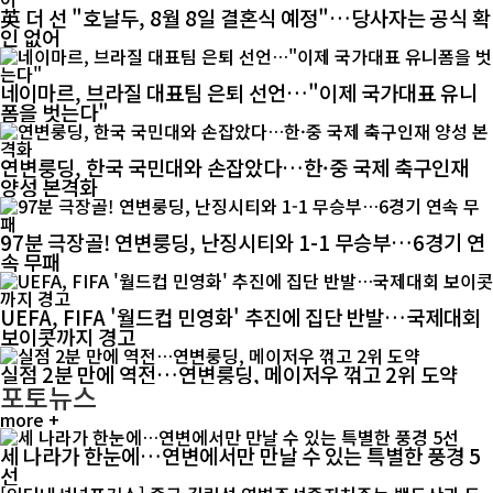
英 더 선 "호날두, 8월 8일 결혼식 예정"…당사자는 공식 확
인 없어
네이마르, 브라질 대표팀 은퇴 선언…"이제 국가대표 유니
폼을 벗는다"
연변룽딩, 한국 국민대와 손잡았다…한·중 국제 축구인재
양성 본격화
97분 극장골! 연변룽딩, 난징시티와 1-1 무승부…6경기 연
속 무패
UEFA, FIFA '월드컵 민영화' 추진에 집단 반발…국제대회
보이콧까지 경고
실점 2분 만에 역전…연변룽딩, 메이저우 꺾고 2위 도약
포토뉴스
more +
세 나라가 한눈에…연변에서만 만날 수 있는 특별한 풍경 5
선