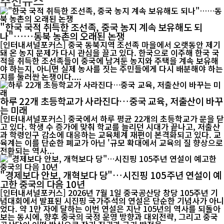
추천뉴스
"한국 국적 취득한 조선족, 중국 농지 계속 보유해도 되
나"……동북 농촌의 오래된 논쟁
[인터내셔널포커스] 중국 동북지역 조선족 마을에서 오랫동안 제기
돼 온 농지 문제가 다시 관심을 끌고 있다. 한국으로 이주해 한국 국
적을 취득한 조선족들이 중국에 남겨둔 농지와 주택을 계속 보유해
야 하는지, 아니면 실제 농사를 짓는 주민들에게 다시 배분해야 하는
지를 둘러싼 논쟁이다....
하루 22개 초등학교가 사라진다…중국 교육, 저출산이 바꾸
는 미래
[인터내셔널포커스] 중국에서 하루 평균 22개의 초등학교가 문을 닫
고 있다. 학생 수 증가에 맞춰 학교를 늘리던 시대가 끝나고, 저출산
과 학령인구 감소에 대응하는 교육체계 재편이 본격화되고 있다. 교
육계는 이를 단순한 폐교가 아닌 '규모 확대에서 교육의 질 향상으로
전환되는 역사...
"경제보다 안보, 개혁보다 당"…시진핑 105주년 연설이 예
고한 중국의 다음 10년
[인터내셔널포커스] 2026년 7월 1일 중국공산당 창당 105주년 기
념대회에서 발표된 시진핑 국가주석의 연설은 단순한 기념사가 아니
었다. 약 1만 자에 달하는 이번 연설은 지난 105년의 역사를 되돌아
보는 동시에, 향후 중국의 국정 운영 방향과 대외전략, 그리고 중국