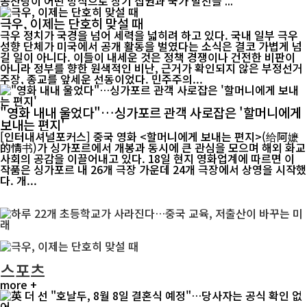
공산당이 어떤 방식으로 장기 집권과 국가 발전을 ...
극우, 이제는 단호히 맞설 때
극우 정치가 국경을 넘어 세력을 넓히려 하고 있다. 국내 일부 극우
성향 단체가 미국에서 공개 활동을 벌였다는 소식은 결코 가볍게 넘
길 일이 아니다. 이들이 내세운 것은 정책 경쟁이나 건전한 비판이
아니라 정부를 향한 원색적인 비난, 근거가 확인되지 않은 부정선거
주장, 종교를 앞세운 선동이었다. 민주주의...
"영화 내내 울었다"…싱가포르 관객 사로잡은 '할머니에게
보내는 편지'
[인터내셔널포커스] 중국 영화 <할머니에게 보내는 편지>(给阿嬷
的情书)가 싱가포르에서 개봉과 동시에 큰 관심을 모으며 해외 화교
사회의 공감을 이끌어내고 있다. 18일 현지 영화업계에 따르면 이
작품은 싱가포르 내 26개 극장 가운데 24개 극장에서 상영을 시작했
다. 개...
스포츠
more +