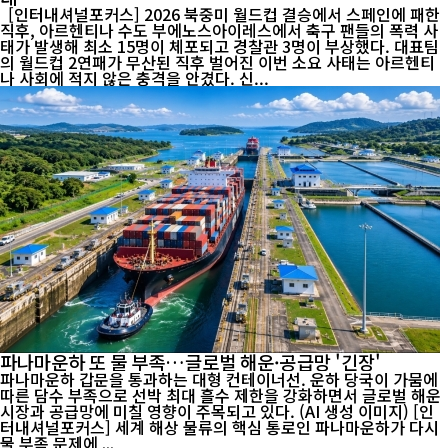
[인터내셔널포커스] 2026 북중미 월드컵 결승에서 스페인에 패한
직후, 아르헨티나 수도 부에노스아이레스에서 축구 팬들의 폭력 사
태가 발생해 최소 15명이 체포되고 경찰관 3명이 부상했다. 대표팀
의 월드컵 2연패가 무산된 직후 벌어진 이번 소요 사태는 아르헨티
나 사회에 적지 않은 충격을 안겼다. 신...
파나마운하 또 물 부족…글로벌 해운·공급망 '긴장'
파나마운하 갑문을 통과하는 대형 컨테이너선. 운하 당국이 가뭄에
따른 담수 부족으로 선박 최대 흘수 제한을 강화하면서 글로벌 해운
시장과 공급망에 미칠 영향이 주목되고 있다. (AI 생성 이미지) [인
터내셔널포커스] 세계 해상 물류의 핵심 통로인 파나마운하가 다시
물 부족 문제에 ...