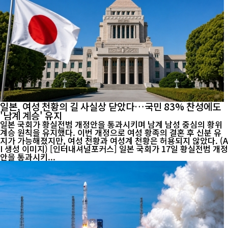
일본, 여성 천황의 길 사실상 닫았다…국민 83% 찬성에도
'남계 계승' 유지
일본 국회가 황실전범 개정안을 통과시키며 남계 남성 중심의 황위
계승 원칙을 유지했다. 이번 개정으로 여성 황족의 결혼 후 신분 유
지가 가능해졌지만, 여성 천황과 여성계 천황은 허용되지 않았다. (A
I 생성 이미지) [인터내셔널포커스] 일본 국회가 17일 황실전범 개정
안을 통과시키...