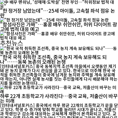
"한 정거장 남았는데"…25세 아이돌, 고속철 좌석 점유 논
란
"합성사진은 가짜"…홍콩 배우 쉬안쉬안, 허위 다이어트 광
고에 법적 대응 예고
추천뉴스
"한국 국적 취득한 조선족, 중국 농지 계속 보유해도 되
나"……동북 농촌의 오래된 논쟁
[인터내셔널포커스] 중국 동북지역 조선족 마을에서 오랫동안 제기
돼 온 농지 문제가 다시 관심을 끌고 있다. 한국으로 이주해 한국 국
적을 취득한 조선족들이 중국에 남겨둔 농지와 주택을 계속 보유해
야 하는지, 아니면 실제 농사를 짓는 주민들에게 다시 배분해야 하는
지를 둘러싼 논쟁이다....
하루 22개 초등학교가 사라진다…중국 교육, 저출산이 바꾸
는 미래
[인터내셔널포커스] 중국에서 하루 평균 22개의 초등학교가 문을 닫
고 있다. 학생 수 증가에 맞춰 학교를 늘리던 시대가 끝나고, 저출산
과 학령인구 감소에 대응하는 교육체계 재편이 본격화되고 있다. 교
육계는 이를 단순한 폐교가 아닌 '규모 확대에서 교육의 질 향상으로