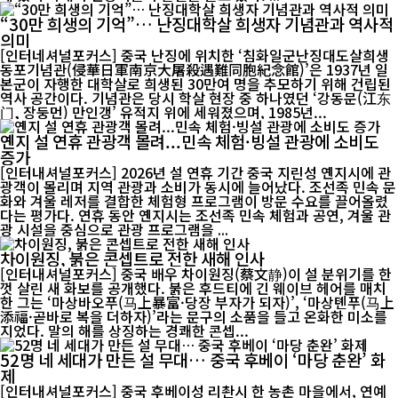
“30만 희생의 기억”… 난징대학살 희생자 기념관과 역사적
의미
[인터네셔널포커스] 중국 난징에 위치한 ‘침화일군난징대도살희생
동포기념관(侵華日軍南京大屠殺遇難同胞紀念館)’은 1937년 일
본군이 자행한 대학살로 희생된 30만여 명을 추모하기 위해 건립된
역사 공간이다. 기념관은 당시 학살 현장 중 하나였던 ‘강동문(江东
门, 장둥먼) 만인갱’ 유적지 위에 세워졌으며, 1985년...
옌지 설 연휴 관광객 몰려...민속 체험·빙설 관광에 소비도
증가
[인터내셔널포커스] 2026년 설 연휴 기간 중국 지린성 옌지시에 관
광객이 몰리며 지역 관광과 소비가 동시에 늘어났다. 조선족 민속 문
화와 겨울 레저를 결합한 체험형 프로그램이 방문 수요를 끌어올렸
다는 평가다. 연휴 동안 옌지시는 조선족 민속 체험과 공연, 겨울 관
광 시설을 중심으로 관광 프로그램을 ...
차이원징, 붉은 콘셉트로 전한 새해 인사
[인터내셔널포커스] 중국 배우 차이원징(蔡文静)이 설 분위기를 한
껏 살린 새 화보를 공개했다. 붉은 후드티에 긴 웨이브 헤어를 매치
한 그는 ‘마상바오푸(马上暴富·당장 부자가 되자)’, ‘마상톈푸(马上
添福·곧바로 복을 더하자)’라는 문구의 소품을 들고 온화한 미소를
지었다. 말의 해를 상징하는 경쾌한 콘셉...
52명 네 세대가 만든 설 무대… 중국 후베이 ‘마당 춘완’ 화
제
[인터내셔널포커스] 중국 후베이성 리촨시 한 농촌 마을에서, 연예