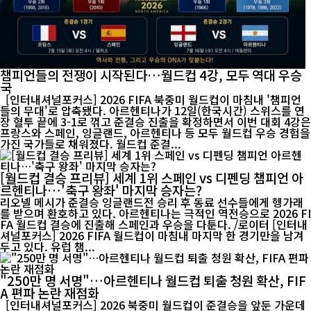
챔피언들의 전쟁이 시작된다…월드컵 4강, 모두 역대 우승
국
[인터내셔널포커스] 2026 FIFA 북중미 월드컵이 마침내 '챔피언
들의 무대'로 압축됐다. 아르헨티나가 12일(한국시간) 스위스를 연
장 혈투 끝에 3-1로 꺾고 준결승 진출을 확정하면서 이번 대회 4강은
프랑스와 스페인, 잉글랜드, 아르헨티나 등 모두 월드컵 우승 경험을
가진 국가들로 채워졌다. 월드컵 준결...
[월드컵 결승 프리뷰] 세계 1위 스페인 vs 디펜딩 챔피언 아
르헨티나…'축구 왕좌' 마지막 승자는?
리오넬 메시가 준결승 잉글랜드전 승리 후 동료 선수들에게 헹가래
를 받으며 환호하고 있다. 아르헨티나는 극적인 역전승으로 2026 FI
FA 월드컵 결승에 진출해 스페인과 우승을 다툰다. /로이터 [인터내
셔널포커스] 2026 FIFA 월드컵이 마침내 마지막 한 경기만을 남겨
두고 있다. 유럽 챔...
"250만 명 서명"…아르헨티나 월드컵 퇴출 청원 확산, FIF
A 편파 논란 재점화
[인터내셔널포커스] 2026 북중미 월드컵이 준결승을 앞둔 가운데