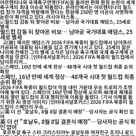
아르헨티나와 국제축구연맹(FIFA)을 둘러싼 편파 판정 논란이 세계
축구계의 최대 이슈로 떠올랐다. 온라인에서는 아르헨티나의 월드
컵 참가 자격을 박탈해야 한다는 청원에 250만 명 이상이 서명하며
논란이 확산되고 있다. 러시아 타스통...
월드컵 감동 뒤 찾아온 비보… 남아공 국가대표 애덤스, 25
세로 별세
고(故) 제이든 애덤스가 2026 FIFA 북중미 월드컵에서 남아프리
카공화국 대표팀 유니폼을 입고 경기에 나서고 있다. 25세의 젊은
나이에 전해진 그의 별세 소식은 남아공 축구계와 국제 축구계에 큰
충격을 안겼다. [인터내셔널포커스] 2026 FIFA 북중미 월드컵에서
남아프리카...
스페인, 16년 만에 세계 정상…48개국 시대 첫 월드컵 최종
순위 확정
2026 FIFA 북중미 월드컵이 막을 내린 가운데 우승 트로피가 조명
아래 놓여 있다. 스페인이 16년 만에 정상에 오르며 48개국 체제로
처음 열린 월드컵의 초대 챔피언에 이름을 올렸다. (기사 이해를 돕
기 위한 AI 생성 이미지) [인터내셔널포커스] 2026 FIFA 북중미 월
드컵이 스페인의 우승...
英 더 선 "호날두, 8월 8일 결혼식 예정"…당사자는 공식 확
인 없어
포르투갈 축구 스타 크리스티아누 호날두와 여자친구 조지나 로드