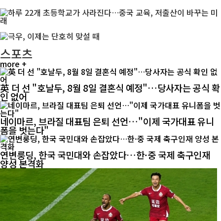
스포츠
more +
英 더 선 "호날두, 8월 8일 결혼식 예정"…당사자는 공식 확
인 없어
네이마르, 브라질 대표팀 은퇴 선언…"이제 국가대표 유니
폼을 벗는다"
연변룽딩, 한국 국민대와 손잡았다…한·중 국제 축구인재
양성 본격화