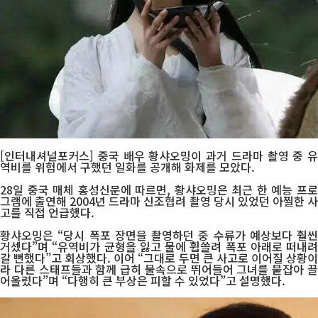
[인터내셔널포커스] 중국 배우 황샤오밍이 과거 드라마 촬영 중 유
역비를 위험에서 구했던 일화를 공개해 화제를 모았다.
28일 중국 매체 홍성신문에 따르면, 황샤오밍은 최근 한 예능 프로
그램에 출연해 2004년 드라마 신조협려 촬영 당시 있었던 아찔한 사
고를 직접 언급했다.
황샤오밍은 “당시 폭포 장면을 촬영하던 중 수류가 예상보다 훨씬
거셌다”며 “유역비가 균형을 잃고 물에 휩쓸려 폭포 아래로 떠내려
갈 뻔했다”고 회상했다. 이어 “그대로 두면 큰 사고로 이어질 상황이
라 다른 스태프들과 함께 급히 물속으로 뛰어들어 그녀를 붙잡아 끌
어올렸다”며 “다행히 큰 부상은 피할 수 있었다”고 설명했다.