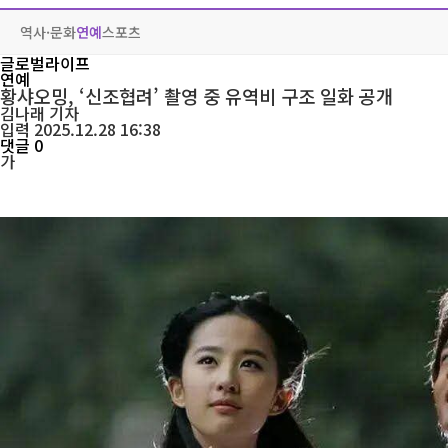
역사·문화
연예
스포츠
글로벌라이프
연예
황샤오밍, ‘신조협려’ 촬영 중 유역비 구조 일화 공개
김나래
기자
입력 2025.12.28 16:38
댓글 0
가