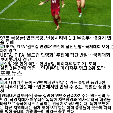
97분 극장골! 연변룽딩, 난징시티와 1-1 무승부…6경기 연
속 무패
UEFA, FIFA '월드컵 민영화' 추진에 집단 반발…국제대회
보이콧까지 경고
실점 2분 만에 역전…연변룽딩, 메이저우 꺾고 2위 도약
포토뉴스
more +
세 나라가 한눈에…연변에서만 만날 수 있는 특별한 풍경 5
선
[인터내셔널포커스] 중국 길림성 연변조선족자치주는 백두산과 두
만강, 국경지대가 어우러진 독특한 자연환경과 역사·문화적 배경을
바탕으로 중국에서도 손꼽히는 관광지로 평가받는다. 특히 연변에
는 다른 지역에서는 쉽게 찾아보기 힘든 이색 풍경들이 곳곳에 자리
해 있어 국내외 관광객들의 발길을 끌고 있다. ...