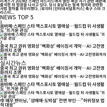
리게스가 2019년 스페인 마드리드에서 열린 세금 사기 관련 재판에
출석한 뒤 법원을 나서고 있다. 당시 호날두는 탈세 혐의와 관련한
사법 절차를 마무리했다. /로이터 [인터내셔널포커스] 축구 스타 크
리스티...
NEWS
TOP 5
1
음바페·스페인 스타 엑스포시토 열애설…월드컵 뒤 사생활
도 '뜨거운 관심'
2
중국 최고 권위 영화상 ‘백화상’ 베이징서 개막…AI·고전영
화까지 조명
실시간뉴스
중국 최고 권위 영화상 ‘백화상’ 베이징서 개막…AI·고전영
화까지 조명
음바페·스페인 스타 엑스포시토 열애설…월드컵 뒤 사생활
도 '뜨거운 관심'
中 배우 톈쉬닝, '성매매·도박설' 전면 부인…"허위정보 법
적 대응"