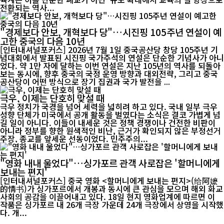
전환되는 역사...
"경제보다 안보, 개혁보다 당"…시진핑 105주년 연설이 예
고한 중국의 다음 10년
[인터내셔널포커스] 2026년 7월 1일 중국공산당 창당 105주년 기
념대회에서 발표된 시진핑 국가주석의 연설은 단순한 기념사가 아니
었다. 약 1만 자에 달하는 이번 연설은 지난 105년의 역사를 되돌아
보는 동시에, 향후 중국의 국정 운영 방향과 대외전략, 그리고 중국
공산당이 어떤 방식으로 장기 집권과 국가 발전을 ...
극우, 이제는 단호히 맞설 때
극우 정치가 국경을 넘어 세력을 넓히려 하고 있다. 국내 일부 극우
성향 단체가 미국에서 공개 활동을 벌였다는 소식은 결코 가볍게 넘
길 일이 아니다. 이들이 내세운 것은 정책 경쟁이나 건전한 비판이
아니라 정부를 향한 원색적인 비난, 근거가 확인되지 않은 부정선거
주장, 종교를 앞세운 선동이었다. 민주주의...
"영화 내내 울었다"…싱가포르 관객 사로잡은 '할머니에게
보내는 편지'
[인터내셔널포커스] 중국 영화 <할머니에게 보내는 편지>(给阿嬷
的情书)가 싱가포르에서 개봉과 동시에 큰 관심을 모으며 해외 화교
사회의 공감을 이끌어내고 있다. 18일 현지 영화업계에 따르면 이
작품은 싱가포르 내 26개 극장 가운데 24개 극장에서 상영을 시작했
다. 개...