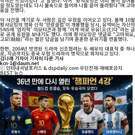
막히는 느낌이었다”고 말했다. 이어 “황샤오밍은 이미 몸이 얼어붙
을 정도였는데도 다시 물속으로 들어와 나를 끌어 올려줬다”며 고마
움을 전했다.
이 사건을 계기로 두 사람은 깊은 우정을 이어오고 있다. 올해 10월
황샤오밍의 영화 신작 ‘양광클럽’이 개봉했을 당시, 유역비는 자신의
SNS에 ‘엄지척’ 이모티콘과 함께 “이게 바로 우유(吴优)다”라는 글
로 공개 응원을 보내기도 했다. 이에 황샤오밍은 댓글로 “고마워요,
고모(姑姑)”라는 짧은 답글을 남기며 훈훈한 분위기를 연출했다.
한편, 2004년 방영된 드라마 신조협려는 두 배우의 대표작 중 하나
로, 지금까지도 중국 무협 드라마의 명작으로 회자되고 있다.
김나래 기자
이 기자의 다른 기사
kcn-1@daum.net
ⓒ 인터내셔널포커스 & dspdaily.com 무단전재-재배포금지
BEST
뉴스