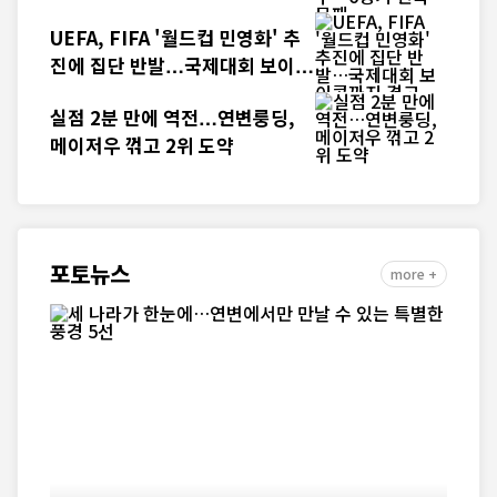
UEFA, FIFA '월드컵 민영화' 추
진에 집단 반발…국제대회 보이콧
까지 경고
실점 2분 만에 역전…연변룽딩,
메이저우 꺾고 2위 도약
포토뉴스
more +