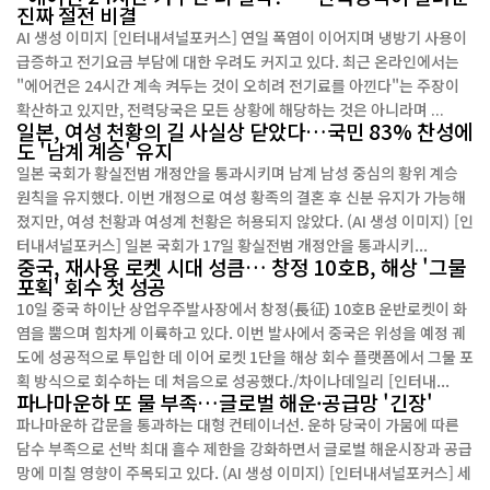
진짜 절전 비결
AI 생성 이미지 [인터내셔널포커스] 연일 폭염이 이어지며 냉방기 사용이
급증하고 전기요금 부담에 대한 우려도 커지고 있다. 최근 온라인에서는
"에어컨은 24시간 계속 켜두는 것이 오히려 전기료를 아낀다"는 주장이
확산하고 있지만, 전력당국은 모든 상황에 해당하는 것은 아니라며 ...
일본, 여성 천황의 길 사실상 닫았다…국민 83% 찬성에
도 '남계 계승' 유지
일본 국회가 황실전범 개정안을 통과시키며 남계 남성 중심의 황위 계승
원칙을 유지했다. 이번 개정으로 여성 황족의 결혼 후 신분 유지가 가능해
졌지만, 여성 천황과 여성계 천황은 허용되지 않았다. (AI 생성 이미지) [인
터내셔널포커스] 일본 국회가 17일 황실전범 개정안을 통과시키...
중국, 재사용 로켓 시대 성큼… 창정 10호B, 해상 '그물
포획' 회수 첫 성공
10일 중국 하이난 상업우주발사장에서 창정(長征) 10호B 운반로켓이 화
염을 뿜으며 힘차게 이륙하고 있다. 이번 발사에서 중국은 위성을 예정 궤
도에 성공적으로 투입한 데 이어 로켓 1단을 해상 회수 플랫폼에서 그물 포
획 방식으로 회수하는 데 처음으로 성공했다./차이나데일리 [인터내...
파나마운하 또 물 부족…글로벌 해운·공급망 '긴장'
파나마운하 갑문을 통과하는 대형 컨테이너선. 운하 당국이 가뭄에 따른
담수 부족으로 선박 최대 흘수 제한을 강화하면서 글로벌 해운시장과 공급
망에 미칠 영향이 주목되고 있다. (AI 생성 이미지) [인터내셔널포커스] 세