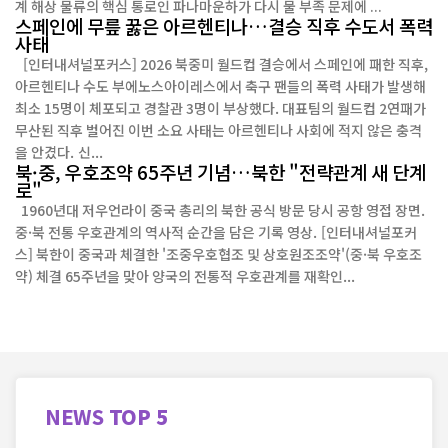
계 해상 물류의 핵심 통로인 파나마운하가 다시 물 부족 문제에 ...
스페인에 무릎 꿇은 아르헨티나…결승 직후 수도서 폭력
사태
[인터내셔널포커스] 2026 북중미 월드컵 결승에서 스페인에 패한 직후,
아르헨티나 수도 부에노스아이레스에서 축구 팬들의 폭력 사태가 발생해
최소 15명이 체포되고 경찰관 3명이 부상했다. 대표팀의 월드컵 2연패가
무산된 직후 벌어진 이번 소요 사태는 아르헨티나 사회에 적지 않은 충격
을 안겼다. 신...
북·중, 우호조약 65주년 기념…북한 "전략관계 새 단계
로"
1960년대 저우언라이 중국 총리의 북한 공식 방문 당시 공항 영접 장면.
중·북 전통 우호관계의 역사적 순간을 담은 기록 영상. [인터내셔널포커
스] 북한이 중국과 체결한 '조중우호협조 및 상호원조조약'(중·북 우호조
약) 체결 65주년을 맞아 양국의 전통적 우호관계를 재확인...
NEWS
TOP 5