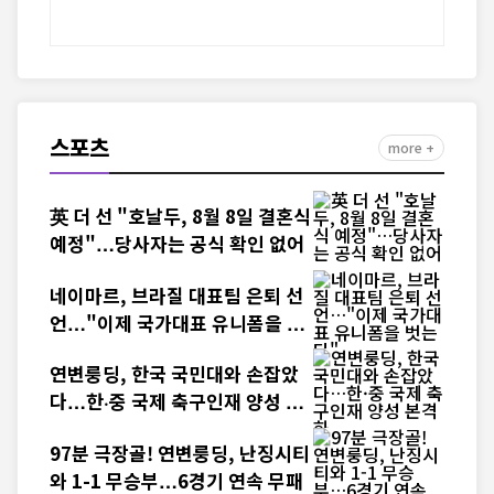
스포츠
more +
英 더 선 "호날두, 8월 8일 결혼식
예정"…당사자는 공식 확인 없어
네이마르, 브라질 대표팀 은퇴 선
언…"이제 국가대표 유니폼을 벗
는다"
연변룽딩, 한국 국민대와 손잡았
다…한·중 국제 축구인재 양성 본
격화
97분 극장골! 연변룽딩, 난징시티
와 1-1 무승부…6경기 연속 무패