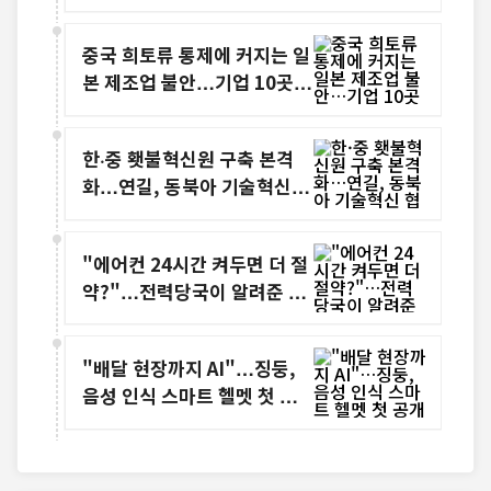
‘테크 투어’
중국 희토류 통제에 커지는 일
본 제조업 불안…기업 10곳
중 8곳 "경영 리스크"
한·중 횃불혁신원 구축 본격
화…연길, 동북아 기술혁신 협
력 거점으로 부상
"에어컨 24시간 켜두면 더 절
약?"…전력당국이 알려준 진
짜 절전 비결
"배달 현장까지 AI"…징둥,
음성 인식 스마트 헬멧 첫 공
개