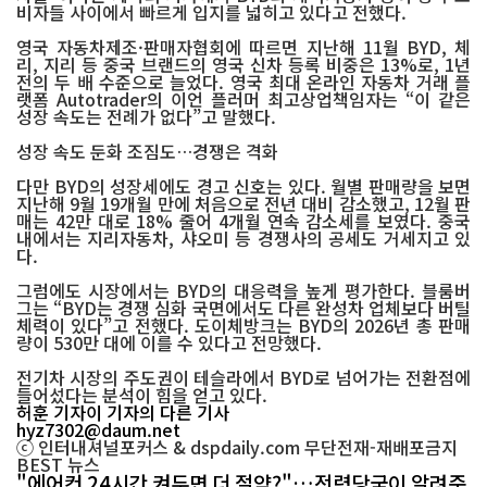
비자들 사이에서 빠르게 입지를 넓히고 있다고 전했다.
영국 자동차제조·판매자협회에 따르면 지난해 11월 BYD, 체
리, 지리 등 중국 브랜드의 영국 신차 등록 비중은 13%로, 1년
전의 두 배 수준으로 늘었다. 영국 최대 온라인 자동차 거래 플
랫폼 Autotrader의 이언 플러머 최고상업책임자는 “이 같은
성장 속도는 전례가 없다”고 말했다.
성장 속도 둔화 조짐도…경쟁은 격화
다만 BYD의 성장세에도 경고 신호는 있다. 월별 판매량을 보면
지난해 9월 19개월 만에 처음으로 전년 대비 감소했고, 12월 판
매는 42만 대로 18% 줄어 4개월 연속 감소세를 보였다. 중국
내에서는 지리자동차, 샤오미 등 경쟁사의 공세도 거세지고 있
다.
그럼에도 시장에서는 BYD의 대응력을 높게 평가한다. 블룸버
그는 “BYD는 경쟁 심화 국면에서도 다른 완성차 업체보다 버틸
체력이 있다”고 전했다. 도이체방크는 BYD의 2026년 총 판매
량이 530만 대에 이를 수 있다고 전망했다.
전기차 시장의 주도권이 테슬라에서 BYD로 넘어가는 전환점에
들어섰다는 분석이 힘을 얻고 있다.
허훈 기자
이 기자의 다른 기사
hyz7302@daum.net
ⓒ 인터내셔널포커스 & dspdaily.com 무단전재-재배포금지
BEST
뉴스
"에어컨 24시간 켜두면 더 절약?"…전력당국이 알려준