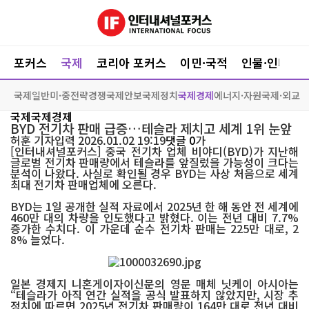
포커스
국제
코리아 포커스
이민·국적
인물·인터뷰
국제일반
미·중전략경쟁
국제안보
국제정치
국제경제
에너지·자원
국제·외교
국제
국제경제
BYD 전기차 판매 급증…테슬라 제치고 세계 1위 눈앞
허훈
기자
입력 2026.01.02 19:19
댓글 0
가
[인터내셔널포커스] 중국 전기차 업체 비야디(BYD)가 지난해
글로벌 전기차 판매량에서 테슬라를 앞질렀을 가능성이 크다는
분석이 나왔다. 사실로 확인될 경우 BYD는 사상 처음으로 세계
최대 전기차 판매업체에 오른다.
BYD는 1일 공개한 실적 자료에서 2025년 한 해 동안 전 세계에
460만 대의 차량을 인도했다고 밝혔다. 이는 전년 대비 7.7%
증가한 수치다. 이 가운데 순수 전기차 판매는 225만 대로, 2
8% 늘었다.
일본 경제지 니혼게이자이신문의 영문 매체 닛케이 아시아는
“테슬라가 아직 연간 실적을 공식 발표하지 않았지만, 시장 추
정치에 따르면 2025년 전기차 판매량이 164만 대로 전년 대비