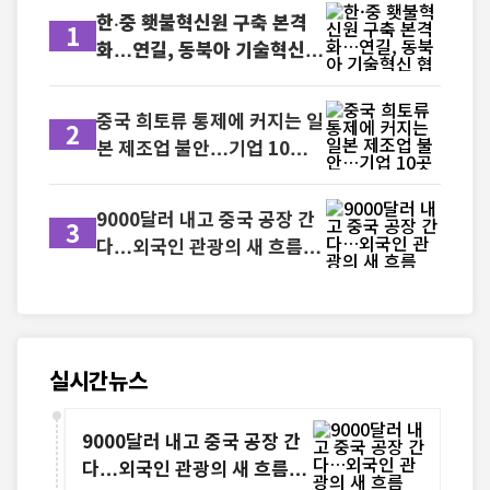
한·중 횃불혁신원 구축 본격
1
화…연길, 동북아 기술혁신
협력 거점으로 부상
중국 희토류 통제에 커지는 일
2
본 제조업 불안…기업 10곳
중 8곳 "경영 리스크"
9000달러 내고 중국 공장 간
3
다…외국인 관광의 새 흐름
‘테크 투어’
실시간뉴스
9000달러 내고 중국 공장 간
다…외국인 관광의 새 흐름