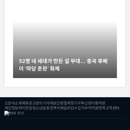
52명 네 세대가 만든 설 무대… 중국 후베
이 ‘마당 춘완’ 화제
신문사소개
제휴광고문의
기사제보
간편결제
정기구독신청
이용약관
개인정보처리방침
청소년보호정책
이메일무단수집거부
저작권정책
고객센터
RSS