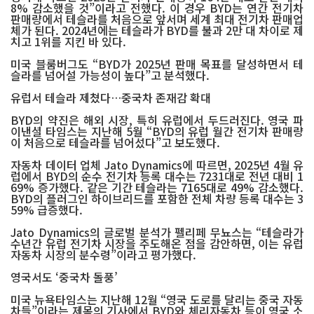
8% 감소했을 것”이라고 전했다. 이 경우 BYD는 연간 전기차
판매량에서 테슬라를 처음으로 앞서며 세계 최대 전기차 판매업
체가 된다. 2024년에는 테슬라가 BYD를 불과 2만 대 차이로 제
치고 1위를 지킨 바 있다.
미국 블룸버그도 “BYD가 2025년 판매 목표를 달성하면서 테
슬라를 넘어설 가능성이 높다”고 분석했다.
유럽서 테슬라 제쳤다…중국차 존재감 확대
BYD의 약진은 해외 시장, 특히 유럽에서 두드러진다. 영국 파
이낸셜 타임스는 지난해 5월 “BYD의 유럽 월간 전기차 판매량
이 처음으로 테슬라를 넘어섰다”고 보도했다.
자동차 데이터 업체 Jato Dynamics에 따르면, 2025년 4월 유
럽에서 BYD의 순수 전기차 등록 대수는 7231대로 전년 대비 1
69% 증가했다. 같은 기간 테슬라는 7165대로 49% 감소했다.
BYD의 플러그인 하이브리드를 포함한 전체 차량 등록 대수는 3
59% 급증했다.
Jato Dynamics의 글로벌 분석가 펠리페 무뇨스는 “테슬라가
수년간 유럽 전기차 시장을 주도해온 점을 감안하면, 이는 유럽
자동차 시장의 분수령”이라고 평가했다.
영국서도 ‘중국차 돌풍’
미국 뉴욕타임스는 지난해 12월 “영국 도로를 달리는 중국 자동
차들”이라는 제목의 기사에서 BYD와 체리자동차 등이 영국 소