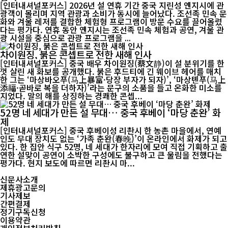
[인터내셔널포커스] 2026년 설 연휴 기간 중국 지린성 옌지시에 관
광객이 몰리며 지역 관광과 소비가 동시에 늘어났다. 조선족 민속 문
화와 겨울 레저를 결합한 체험형 프로그램이 방문 수요를 끌어올렸
다는 평가다. 연휴 동안 옌지시는 조선족 민속 체험과 공연, 겨울 관
광 시설을 중심으로 관광 프로그램을 ...
차이원징, 붉은 콘셉트로 전한 새해 인사
[인터내셔널포커스] 중국 배우 차이원징(蔡文静)이 설 분위기를 한
껏 살린 새 화보를 공개했다. 붉은 후드티에 긴 웨이브 헤어를 매치
한 그는 ‘마상바오푸(马上暴富·당장 부자가 되자)’, ‘마상톈푸(马上
添福·곧바로 복을 더하자)’라는 문구의 소품을 들고 온화한 미소를
지었다. 말의 해를 상징하는 경쾌한 콘셉...
52명 네 세대가 만든 설 무대… 중국 후베이 ‘마당 춘완’ 화
제
[인터내셔널포커스] 중국 후베이성 리촨시 한 농촌 마을에서, 연예
인도 무대 장치도 없는 ‘가족 춘완(春晚)’이 온라인에서 화제가 되고
있다. 한 집안 식구 52명, 네 세대가 한자리에 모여 직접 기획하고 출
연한 설맞이 공연이 소박한 구성에도 불구하고 큰 울림을 전했다는
평가다. 현지 보도에 따르면 리촨시 마...
신문사소개
제휴광고문의
기사제보
간편결제
정기구독신청
이용약관