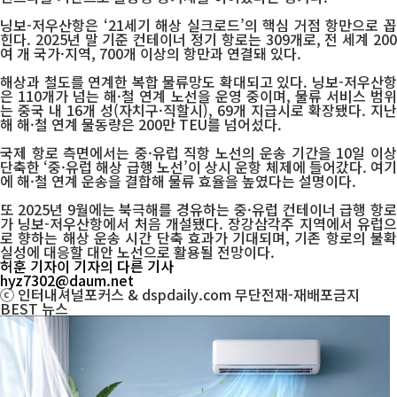
닝보-저우산항은 ‘21세기 해상 실크로드’의 핵심 거점 항만으로 꼽
힌다. 2025년 말 기준 컨테이너 정기 항로는 309개로, 전 세계 200
여 개 국가·지역, 700개 이상의 항만과 연결돼 있다.
해상과 철도를 연계한 복합 물류망도 확대되고 있다. 닝보-저우산항
은 110개가 넘는 해·철 연계 노선을 운영 중이며, 물류 서비스 범위
는 중국 내 16개 성(자치구·직할시), 69개 지급시로 확장됐다. 지난
해 해·철 연계 물동량은 200만 TEU를 넘어섰다.
국제 항로 측면에서는 중·유럽 직항 노선의 운송 기간을 10일 이상
단축한 ‘중·유럽 해상 급행 노선’이 상시 운항 체제에 들어갔다. 여기
에 해·철 연계 운송을 결합해 물류 효율을 높였다는 설명이다.
또 2025년 9월에는 북극해를 경유하는 중·유럽 컨테이너 급행 항로
가 닝보-저우산항에서 처음 개설됐다. 장강삼각주 지역에서 유럽으
로 향하는 해상 운송 시간 단축 효과가 기대되며, 기존 항로의 불확
실성에 대응할 대안 노선으로 활용될 전망이다.
허훈 기자
이 기자의 다른 기사
hyz7302@daum.net
ⓒ 인터내셔널포커스 & dspdaily.com 무단전재-재배포금지
BEST
뉴스