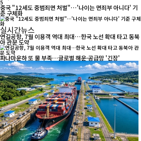
5
중국 "12세도 중범죄면 처벌"…'나이는 면죄부 아니다' 기
준 구체화
실시간뉴스
연길공항, 7월 이용객 역대 최대…한국 노선 확대 타고 동북
아 관문 도약
파나마운하 또 물 부족…글로벌 해운·공급망 '긴장'