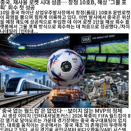
중국, 재사용 로켓 시대 성큼… 창정 10호B, 해상 '그물 포
획' 회수 첫 성공
10일 중국 하이난 상업우주발사장에서 창정(長征) 10호B 운반로켓
이 화염을 뿜으며 힘차게 이륙하고 있다. 이번 발사에서 중국은 위성
을 예정 궤도에 성공적으로 투입한 데 이어 로켓 1단을 해상 회수 플
랫폼에서 그물 포획 방식으로 회수하는 데 처음으로 성공했다./차이
나데일리 [인터내...
'중국 없는 월드컵'은 없었다…보이지 않는 MVP의 정체
AI 생성 이미지 [인터내셔널포커스] 2026 북중미 FIFA 월드컵이 8
강 열기로 달아오르는 가운데 경기장에는 중국 축구대표팀이 없지
만, 대회를 움직이는 곳곳에서는 '중국 제조'의 존재감이 뚜렷하게
드러나고 있다. 공식 경기용 공인구부터 비디오판독(VAR) 시스템,