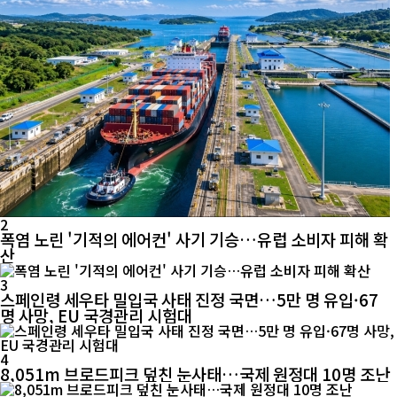
2
폭염 노린 '기적의 에어컨' 사기 기승…유럽 소비자 피해 확
산
3
스페인령 세우타 밀입국 사태 진정 국면…5만 명 유입·67
명 사망, EU 국경관리 시험대
4
8,051m 브로드피크 덮친 눈사태…국제 원정대 10명 조난