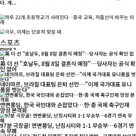
다. 개...
스포츠
more +
英 더 선 "호날두, 8월 8일 결혼식 예정"…당사자는 공식 확
인 없어
네이마르, 브라질 대표팀 은퇴 선언…"이제 국가대표 유니
폼을 벗는다"
연변룽딩, 한국 국민대와 손잡았다…한·중 국제 축구인재
양성 본격화
97분 극장골! 연변룽딩, 난징시티와 1-1 무승부…6경기 연
속 무패