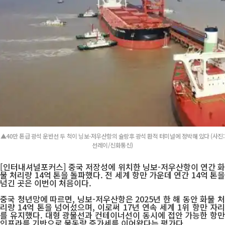
▲40만 톤급 광석 운반선 두 척이 닝보-저우산항의 슐랑후 광석 환적 터미널에 정박해 있다 (사진:
선레이/신화통신)
[인터내셔널포커스] 중국 저장성에 위치한 닝보-저우산항이 연간 화
물 처리량 14억 톤을 돌파했다. 전 세계 항만 가운데 연간 14억 톤을
넘긴 곳은 이번이 처음이다.
중국 청년망에 따르면, 닝보-저우산항은 2025년 한 해 동안 화물 처
리량 14억 톤을 넘어섰으며, 이로써 17년 연속 세계 1위 항만 자리
를 유지했다. 대형 광물선과 컨테이너선이 동시에 접안 가능한 항만
인프라를 기반으로 물동량 증가세를 이어왔다는 평가다.