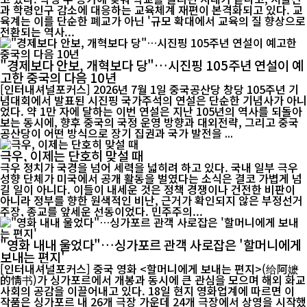
과 학령인구 감소에 대응하는 교육체계 재편이 본격화되고 있다. 교
육계는 이를 단순한 폐교가 아닌 '규모 확대에서 교육의 질 향상으로
전환되는 역사...
"경제보다 안보, 개혁보다 당"…시진핑 105주년 연설이 예
고한 중국의 다음 10년
[인터내셔널포커스] 2026년 7월 1일 중국공산당 창당 105주년 기
념대회에서 발표된 시진핑 국가주석의 연설은 단순한 기념사가 아니
었다. 약 1만 자에 달하는 이번 연설은 지난 105년의 역사를 되돌아
보는 동시에, 향후 중국의 국정 운영 방향과 대외전략, 그리고 중국
공산당이 어떤 방식으로 장기 집권과 국가 발전을 ...
극우, 이제는 단호히 맞설 때
극우 정치가 국경을 넘어 세력을 넓히려 하고 있다. 국내 일부 극우
성향 단체가 미국에서 공개 활동을 벌였다는 소식은 결코 가볍게 넘
길 일이 아니다. 이들이 내세운 것은 정책 경쟁이나 건전한 비판이
아니라 정부를 향한 원색적인 비난, 근거가 확인되지 않은 부정선거
주장, 종교를 앞세운 선동이었다. 민주주의...
"영화 내내 울었다"…싱가포르 관객 사로잡은 '할머니에게
보내는 편지'
[인터내셔널포커스] 중국 영화 <할머니에게 보내는 편지>(给阿嬷
的情书)가 싱가포르에서 개봉과 동시에 큰 관심을 모으며 해외 화교
사회의 공감을 이끌어내고 있다. 18일 현지 영화업계에 따르면 이
작품은 싱가포르 내 26개 극장 가운데 24개 극장에서 상영을 시작했