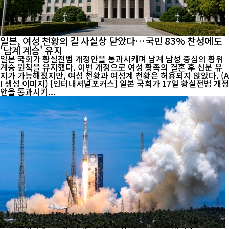
일본, 여성 천황의 길 사실상 닫았다…국민 83% 찬성에도
'남계 계승' 유지
일본 국회가 황실전범 개정안을 통과시키며 남계 남성 중심의 황위
계승 원칙을 유지했다. 이번 개정으로 여성 황족의 결혼 후 신분 유
지가 가능해졌지만, 여성 천황과 여성계 천황은 허용되지 않았다. (A
I 생성 이미지) [인터내셔널포커스] 일본 국회가 17일 황실전범 개정
안을 통과시키...