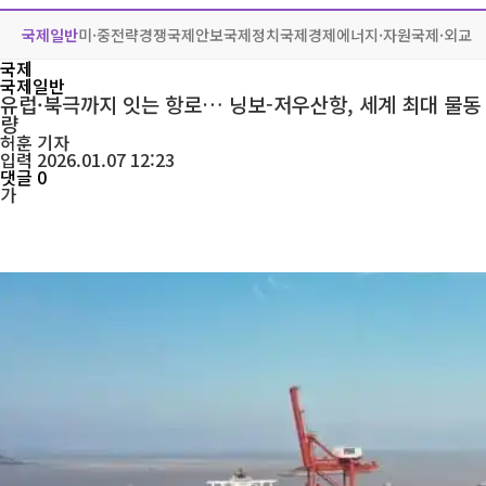
국제일반
미·중전략경쟁
국제안보
국제정치
국제경제
에너지·자원
국제·외교
국제
국제일반
유럽·북극까지 잇는 항로… 닝보-저우산항, 세계 최대 물동
량
허훈
기자
입력 2026.01.07 12:23
댓글 0
가