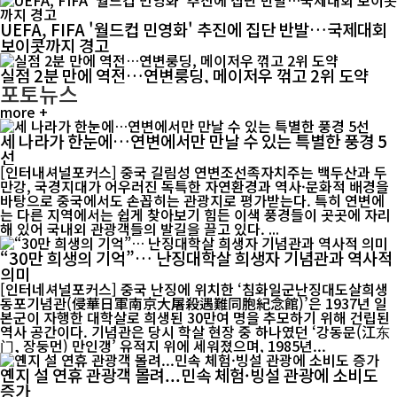
UEFA, FIFA '월드컵 민영화' 추진에 집단 반발…국제대회
보이콧까지 경고
실점 2분 만에 역전…연변룽딩, 메이저우 꺾고 2위 도약
포토뉴스
more +
세 나라가 한눈에…연변에서만 만날 수 있는 특별한 풍경 5
선
[인터내셔널포커스] 중국 길림성 연변조선족자치주는 백두산과 두
만강, 국경지대가 어우러진 독특한 자연환경과 역사·문화적 배경을
바탕으로 중국에서도 손꼽히는 관광지로 평가받는다. 특히 연변에
는 다른 지역에서는 쉽게 찾아보기 힘든 이색 풍경들이 곳곳에 자리
해 있어 국내외 관광객들의 발길을 끌고 있다. ...
“30만 희생의 기억”… 난징대학살 희생자 기념관과 역사적
의미
[인터네셔널포커스] 중국 난징에 위치한 ‘침화일군난징대도살희생
동포기념관(侵華日軍南京大屠殺遇難同胞紀念館)’은 1937년 일
본군이 자행한 대학살로 희생된 30만여 명을 추모하기 위해 건립된
역사 공간이다. 기념관은 당시 학살 현장 중 하나였던 ‘강동문(江东
门, 장둥먼) 만인갱’ 유적지 위에 세워졌으며, 1985년...
옌지 설 연휴 관광객 몰려...민속 체험·빙설 관광에 소비도
증가