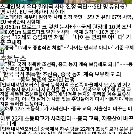
스페인령 세우타 밀입국 사태 진정 국면…5만 명 유입·67
명 사망, EU 국경관리 시험대
8,051m 브로드피크 덮친 눈사태…국제 원정대 10명 조난
중국 "12세도 중범죄면 처벌"…'나이는 면죄부 아니다' 기
준 구체화
추천뉴스
"한국 국적 취득한 조선족, 중국 농지 계속 보유해도 되
나"……동북 농촌의 오래된 논쟁
[인터내셔널포커스] 중국 동북지역 조선족 마을에서 오랫동안 제기
돼 온 농지 문제가 다시 관심을 끌고 있다. 한국으로 이주해 한국 국
적을 취득한 조선족들이 중국에 남겨둔 농지와 주택을 계속 보유해
야 하는지, 아니면 실제 농사를 짓는 주민들에게 다시 배분해야 하는
지를 둘러싼 논쟁이다....
하루 22개 초등학교가 사라진다…중국 교육, 저출산이 바꾸
는 미래
[인터내셔널포커스] 중국에서 하루 평균 22개의 초등학교가 문을 닫
고 있다. 학생 수 증가에 맞춰 학교를 늘리던 시대가 끝나고, 저출산