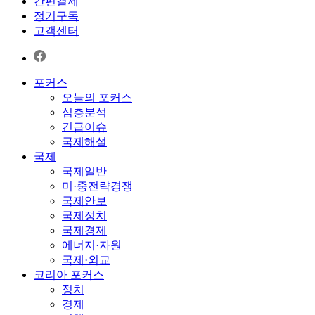
간편결제
정기구독
고객센터
포커스
오늘의 포커스
심층분석
긴급이슈
국제해설
국제
국제일반
미·중전략경쟁
국제안보
국제정치
국제경제
에너지·자원
국제·외교
코리아 포커스
정치
경제