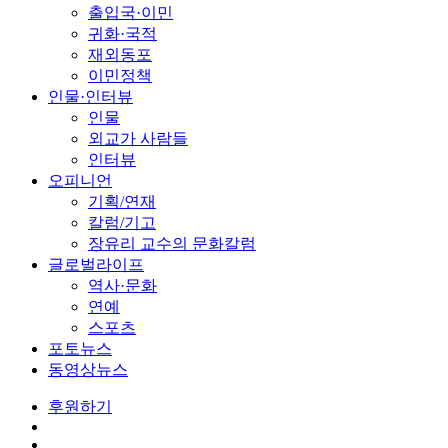
출입국·이민
귀화·국적
재외동포
이민정책
인물·인터뷰
인물
외교가 사람들
인터뷰
오피니언
기획/연재
칼럼/기고
장유리 교수의 문화칼럼
글로벌라이프
역사·문화
연예
스포츠
포토뉴스
동영상뉴스
후원하기