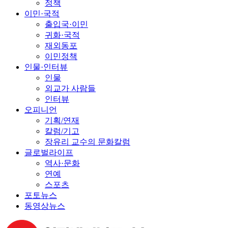
정책
이민·국적
출입국·이민
귀화·국적
재외동포
이민정책
인물·인터뷰
인물
외교가 사람들
인터뷰
오피니언
기획/연재
칼럼/기고
장유리 교수의 문화칼럼
글로벌라이프
역사·문화
연예
스포츠
포토뉴스
동영상뉴스