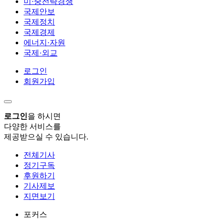
미·중전략경쟁
국제안보
국제정치
국제경제
에너지·자원
국제·외교
로그인
회원가입
로그인
을 하시면
다양한 서비스를
제공받으실 수 있습니다.
전체기사
정기구독
후원하기
기사제보
지면보기
포커스