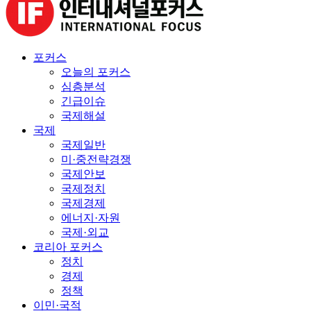
포커스
오늘의 포커스
심층분석
긴급이슈
국제해설
국제
국제일반
미·중전략경쟁
국제안보
국제정치
국제경제
에너지·자원
국제·외교
코리아 포커스
정치
경제
정책
이민·국적