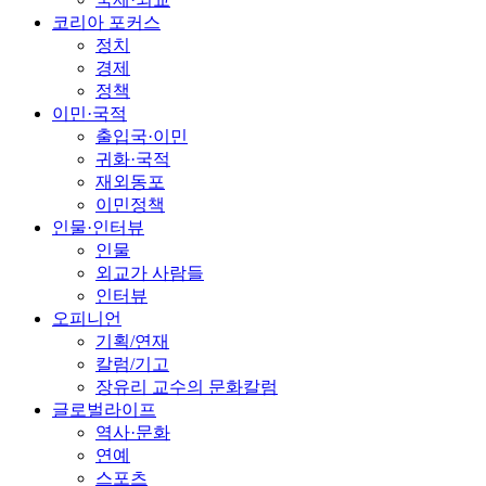
코리아 포커스
정치
경제
정책
이민·국적
출입국·이민
귀화·국적
재외동포
이민정책
인물·인터뷰
인물
외교가 사람들
인터뷰
오피니언
기획/연재
칼럼/기고
장유리 교수의 문화칼럼
글로벌라이프
역사·문화
연예
스포츠