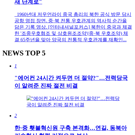
새 단계로"
1960년대 저우언라이 중국 총리의 북한 공식 방문 당시
공항 영접 장면. 중·북 전통 우호관계의 역사적 순간을
담은 기록 영상. [인터내셔널포커스] 북한이 중국과 체결
한 '조중우호협조 및 상호원조조약'(중·북 우호조약) 체
결 65주년을 맞아 양국의 전통적 우호관계를 재확인...
NEWS
TOP 5
1
"에어컨 24시간 켜두면 더 절약?"…전력당국
이 알려준 진짜 절전 비결
2
한·중 횃불혁신원 구축 본격화…연길, 동북아