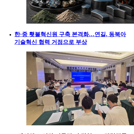
한·중 횃불혁신원 구축 본격화…연길, 동북아
기술혁신 협력 거점으로 부상