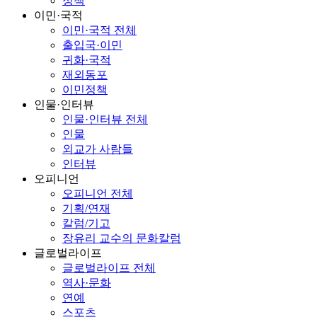
정책
이민·국적
이민·국적 전체
출입국·이민
귀화·국적
재외동포
이민정책
인물·인터뷰
인물·인터뷰 전체
인물
외교가 사람들
인터뷰
오피니언
오피니언 전체
기획/연재
칼럼/기고
장유리 교수의 문화칼럼
글로벌라이프
글로벌라이프 전체
역사·문화
연예
스포츠