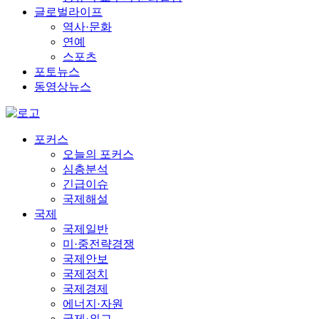
글로벌라이프
역사·문화
연예
스포츠
포토뉴스
동영상뉴스
포커스
오늘의 포커스
심층분석
긴급이슈
국제해설
국제
국제일반
미·중전략경쟁
국제안보
국제정치
국제경제
에너지·자원
국제·외교