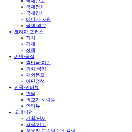
국제안보
국제정치
국제경제
에너지·자원
국제·외교
코리아 포커스
정치
경제
정책
이민·국적
출입국·이민
귀화·국적
재외동포
이민정책
인물·인터뷰
인물
외교가 사람들
인터뷰
오피니언
기획/연재
칼럼/기고
장유리 교수의 문화칼럼