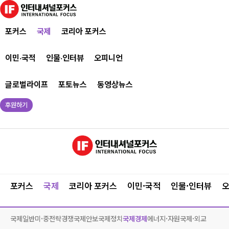
포커스
국제
코리아 포커스
이민·국적
인물·인터뷰
오피니언
글로벌라이프
포토뉴스
동영상뉴스
후원하기
포커스
국제
코리아 포커스
이민·국적
인물·인터뷰
국제일반
미·중전략경쟁
국제안보
국제정치
국제경제
에너지·자원
국제·외교