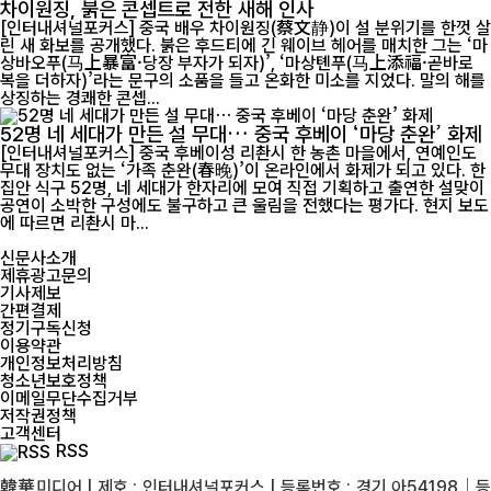
차이원징, 붉은 콘셉트로 전한 새해 인사
[인터내셔널포커스] 중국 배우 차이원징(蔡文静)이 설 분위기를 한껏 살
린 새 화보를 공개했다. 붉은 후드티에 긴 웨이브 헤어를 매치한 그는 ‘마
상바오푸(马上暴富·당장 부자가 되자)’, ‘마상톈푸(马上添福·곧바로
복을 더하자)’라는 문구의 소품을 들고 온화한 미소를 지었다. 말의 해를
상징하는 경쾌한 콘셉...
52명 네 세대가 만든 설 무대… 중국 후베이 ‘마당 춘완’ 화제
[인터내셔널포커스] 중국 후베이성 리촨시 한 농촌 마을에서, 연예인도
무대 장치도 없는 ‘가족 춘완(春晚)’이 온라인에서 화제가 되고 있다. 한
집안 식구 52명, 네 세대가 한자리에 모여 직접 기획하고 출연한 설맞이
공연이 소박한 구성에도 불구하고 큰 울림을 전했다는 평가다. 현지 보도
에 따르면 리촨시 마...
신문사소개
제휴광고문의
기사제보
간편결제
정기구독신청
이용약관
개인정보처리방침
청소년보호정책
이메일무단수집거부
저작권정책
고객센터
RSS
韓華미디어 | 제호 : 인터내셔널포커스 | 등록번호 : 경기 아54198│등