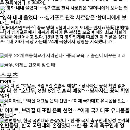
운 선동이었다. 민주주의...
"영화 내내 울었다"…싱가포르 관객 사로잡은 '할머니에게 보
내는 편지'
[인터내셔널포커스] 중국 영화 <할머니에게 보내는 편지>(给阿嬷的情
书)가 싱가포르에서 개봉과 동시에 큰 관심을 모으며 해외 화교 사회의
공감을 이끌어내고 있다. 18일 현지 영화업계에 따르면 이 작품은 싱가
포르 내 26개 극장 가운데 24개 극장에서 상영을 시작했다. 개...
스포츠
more +
英 더 선 "호날두, 8월 8일 결혼식 예정"…당사자는 공식 확인
없어
네이마르, 브라질 대표팀 은퇴 선언…"이제 국가대표 유니폼을
벗는다"
연변룽딩, 한국 국민대와 손잡았다…한·중 국제 축구인재 양