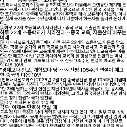
나"……동북 농촌의 오래된 논쟁
[인터내셔널포커스] 중국 동북지역 조선족 마을에서 오랫동안 제기돼 온
농지 문제가 다시 관심을 끌고 있다. 한국으로 이주해 한국 국적을 취득
한 조선족들이 중국에 남겨둔 농지와 주택을 계속 보유해야 하는지, 아니
면 실제 농사를 짓는 주민들에게 다시 배분해야 하는지를 둘러싼 논쟁이
다....
하루 22개 초등학교가 사라진다…중국 교육, 저출산이 바꾸는
미래
[인터내셔널포커스] 중국에서 하루 평균 22개의 초등학교가 문을 닫고
있다. 학생 수 증가에 맞춰 학교를 늘리던 시대가 끝나고, 저출산과 학령
인구 감소에 대응하는 교육체계 재편이 본격화되고 있다. 교육계는 이를
단순한 폐교가 아닌 '규모 확대에서 교육의 질 향상으로 전환되는 역사...
"경제보다 안보, 개혁보다 당"…시진핑 105주년 연설이 예고
한 중국의 다음 10년
[인터내셔널포커스] 2026년 7월 1일 중국공산당 창당 105주년 기념대
회에서 발표된 시진핑 국가주석의 연설은 단순한 기념사가 아니었다. 약
1만 자에 달하는 이번 연설은 지난 105년의 역사를 되돌아보는 동시에,
향후 중국의 국정 운영 방향과 대외전략, 그리고 중국공산당이 어떤 방식
으로 장기 집권과 국가 발전을 ...
극우, 이제는 단호히 맞설 때
극우 정치가 국경을 넘어 세력을 넓히려 하고 있다. 국내 일부 극우 성향
단체가 미국에서 공개 활동을 벌였다는 소식은 결코 가볍게 넘길 일이 아
니다. 이들이 내세운 것은 정책 경쟁이나 건전한 비판이 아니라 정부를
향한 원색적인 비난, 근거가 확인되지 않은 부정선거 주장, 종교를 앞세