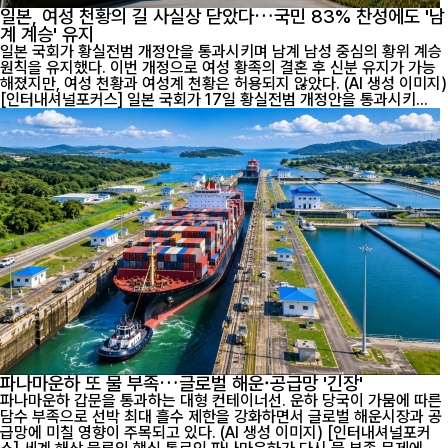
일본, 여성 천황의 길 사실상 닫았다…국민 83% 찬성에도 '남
계 계승' 유지
일본 국회가 황실전범 개정안을 통과시키며 남계 남성 중심의 황위 계승
원칙을 유지했다. 이번 개정으로 여성 황족의 결혼 후 신분 유지가 가능
해졌지만, 여성 천황과 여성계 천황은 허용되지 않았다. (AI 생성 이미지)
[인터내셔널포커스] 일본 국회가 17일 황실전범 개정안을 통과시키...
파나마운하 또 물 부족…글로벌 해운·공급망 '긴장'
파나마운하 갑문을 통과하는 대형 컨테이너선. 운하 당국이 가뭄에 따른
담수 부족으로 선박 최대 흘수 제한을 강화하면서 글로벌 해운시장과 공
급망에 미칠 영향이 주목되고 있다. (AI 생성 이미지) [인터내셔널포커