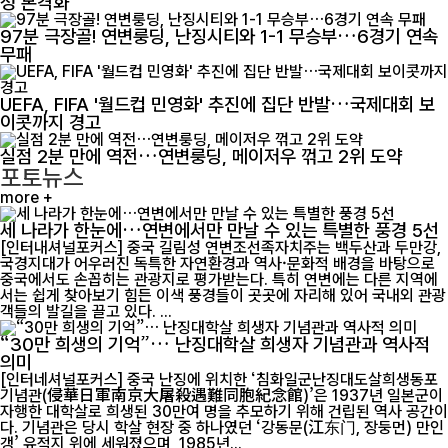
성 본격화
97분 극장골! 연변룽딩, 난징시티와 1-1 무승부…6경기 연속
무패
UEFA, FIFA '월드컵 민영화' 추진에 집단 반발…국제대회 보
이콧까지 경고
실점 2분 만에 역전…연변룽딩, 메이저우 꺾고 2위 도약
포토뉴스
more +
세 나라가 한눈에…연변에서만 만날 수 있는 특별한 풍경 5선
[인터내셔널포커스] 중국 길림성 연변조선족자치주는 백두산과 두만강,
국경지대가 어우러진 독특한 자연환경과 역사·문화적 배경을 바탕으로
중국에서도 손꼽히는 관광지로 평가받는다. 특히 연변에는 다른 지역에
서는 쉽게 찾아보기 힘든 이색 풍경들이 곳곳에 자리해 있어 국내외 관광
객들의 발길을 끌고 있다. ...
“30만 희생의 기억”… 난징대학살 희생자 기념관과 역사적
의미
[인터네셔널포커스] 중국 난징에 위치한 ‘침화일군난징대도살희생동포
기념관(侵華日軍南京大屠殺遇難同胞紀念館)’은 1937년 일본군이
자행한 대학살로 희생된 30만여 명을 추모하기 위해 건립된 역사 공간이
다. 기념관은 당시 학살 현장 중 하나였던 ‘강동문(江东门, 장둥먼) 만인
갱’ 유적지 위에 세워졌으며, 1985년...