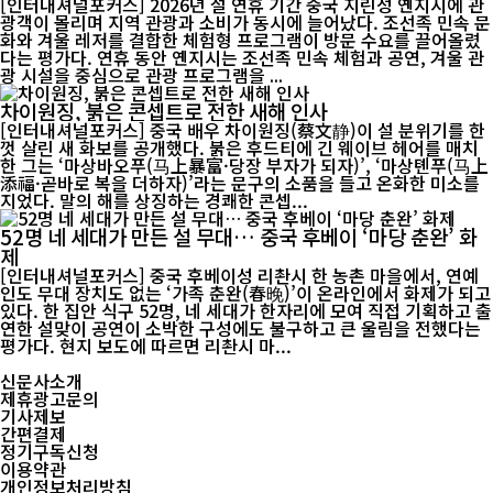
[인터내셔널포커스] 2026년 설 연휴 기간 중국 지린성 옌지시에 관
광객이 몰리며 지역 관광과 소비가 동시에 늘어났다. 조선족 민속 문
화와 겨울 레저를 결합한 체험형 프로그램이 방문 수요를 끌어올렸
다는 평가다. 연휴 동안 옌지시는 조선족 민속 체험과 공연, 겨울 관
광 시설을 중심으로 관광 프로그램을 ...
차이원징, 붉은 콘셉트로 전한 새해 인사
[인터내셔널포커스] 중국 배우 차이원징(蔡文静)이 설 분위기를 한
껏 살린 새 화보를 공개했다. 붉은 후드티에 긴 웨이브 헤어를 매치
한 그는 ‘마상바오푸(马上暴富·당장 부자가 되자)’, ‘마상톈푸(马上
添福·곧바로 복을 더하자)’라는 문구의 소품을 들고 온화한 미소를
지었다. 말의 해를 상징하는 경쾌한 콘셉...
52명 네 세대가 만든 설 무대… 중국 후베이 ‘마당 춘완’ 화
제
[인터내셔널포커스] 중국 후베이성 리촨시 한 농촌 마을에서, 연예
인도 무대 장치도 없는 ‘가족 춘완(春晚)’이 온라인에서 화제가 되고
있다. 한 집안 식구 52명, 네 세대가 한자리에 모여 직접 기획하고 출
연한 설맞이 공연이 소박한 구성에도 불구하고 큰 울림을 전했다는
평가다. 현지 보도에 따르면 리촨시 마...
신문사소개
제휴광고문의
기사제보
간편결제
정기구독신청
이용약관
개인정보처리방침