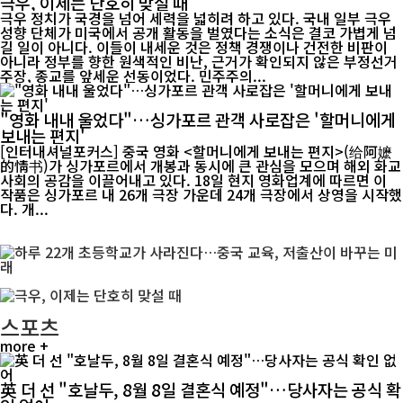
극우, 이제는 단호히 맞설 때
극우 정치가 국경을 넘어 세력을 넓히려 하고 있다. 국내 일부 극우
성향 단체가 미국에서 공개 활동을 벌였다는 소식은 결코 가볍게 넘
길 일이 아니다. 이들이 내세운 것은 정책 경쟁이나 건전한 비판이
아니라 정부를 향한 원색적인 비난, 근거가 확인되지 않은 부정선거
주장, 종교를 앞세운 선동이었다. 민주주의...
"영화 내내 울었다"…싱가포르 관객 사로잡은 '할머니에게
보내는 편지'
[인터내셔널포커스] 중국 영화 <할머니에게 보내는 편지>(给阿嬷
的情书)가 싱가포르에서 개봉과 동시에 큰 관심을 모으며 해외 화교
사회의 공감을 이끌어내고 있다. 18일 현지 영화업계에 따르면 이
작품은 싱가포르 내 26개 극장 가운데 24개 극장에서 상영을 시작했
다. 개...
스포츠
more +
英 더 선 "호날두, 8월 8일 결혼식 예정"…당사자는 공식 확