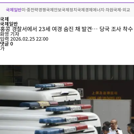
국제일반
미·중전략경쟁
국제안보
국제정치
국제경제
에너지·자원
국제·외교
국제
국제일반
홍콩 경찰서에서 23세 여경 숨진 채 발견… 당국 조사 착수
화영
기자
입력 2026.02.25 22:00
댓글 0
가