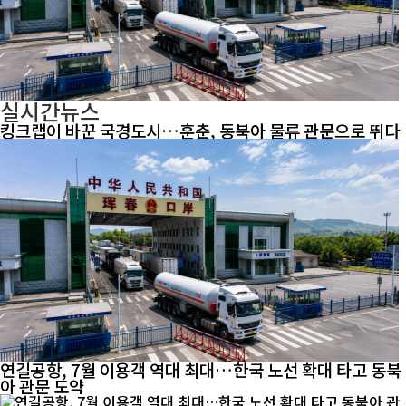
실시간뉴스
킹크랩이 바꾼 국경도시…훈춘, 동북아 물류 관문으로 뛰다
연길공항, 7월 이용객 역대 최대…한국 노선 확대 타고 동북
아 관문 도약