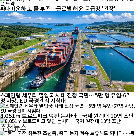
파나마운하 또 물 부족…글로벌 해운·공급망 '긴장'
스페인령 세우타 밀입국 사태 진정 국면…5만 명 유입·67
명 사망, EU 국경관리 시험대
8,051m 브로드피크 덮친 눈사태…국제 원정대 10명 조난
추천뉴스