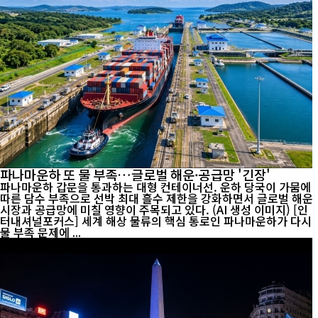
파나마운하 또 물 부족…글로벌 해운·공급망 '긴장'
파나마운하 갑문을 통과하는 대형 컨테이너선. 운하 당국이 가뭄에
따른 담수 부족으로 선박 최대 흘수 제한을 강화하면서 글로벌 해운
시장과 공급망에 미칠 영향이 주목되고 있다. (AI 생성 이미지) [인
터내셔널포커스] 세계 해상 물류의 핵심 통로인 파나마운하가 다시
물 부족 문제에 ...