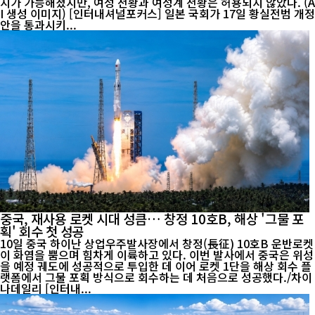
지가 가능해졌지만, 여성 천황과 여성계 천황은 허용되지 않았다. (A
I 생성 이미지) [인터내셔널포커스] 일본 국회가 17일 황실전범 개정
안을 통과시키...
중국, 재사용 로켓 시대 성큼… 창정 10호B, 해상 '그물 포
획' 회수 첫 성공
10일 중국 하이난 상업우주발사장에서 창정(長征) 10호B 운반로켓
이 화염을 뿜으며 힘차게 이륙하고 있다. 이번 발사에서 중국은 위성
을 예정 궤도에 성공적으로 투입한 데 이어 로켓 1단을 해상 회수 플
랫폼에서 그물 포획 방식으로 회수하는 데 처음으로 성공했다./차이
나데일리 [인터내...