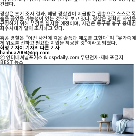
견됐다.
경찰은 초기 조사 결과, 해당 경찰관이 지급받은 권총으로 스스로 목
숨을 끊었을 가능성이 있는 것으로 보고 있다. 경찰은 정확한 사인을
규명하기 위해 부검을 실시할 예정이며, 사건은 동구룡 총구 중대범
죄수사대가 맡아 조사하고 있다.
홍콩 경찰은 “이번 사건에 깊은 슬픔과 애도를 표한다”며 “유가족에
게 위로를 전하고 필요한 지원을 제공할 것”이라고 밝혔다.
화영 기자
이 기자의 다른 기사
hanhua2004@qq.com
ⓒ 인터내셔널포커스 & dspdaily.com 무단전재-재배포금지
BEST
뉴스