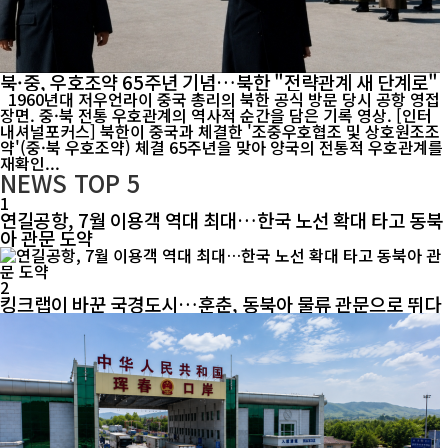
북·중, 우호조약 65주년 기념…북한 "전략관계 새 단계로"
1960년대 저우언라이 중국 총리의 북한 공식 방문 당시 공항 영접
장면. 중·북 전통 우호관계의 역사적 순간을 담은 기록 영상. [인터
내셔널포커스] 북한이 중국과 체결한 '조중우호협조 및 상호원조조
약'(중·북 우호조약) 체결 65주년을 맞아 양국의 전통적 우호관계를
재확인...
NEWS
TOP 5
1
연길공항, 7월 이용객 역대 최대…한국 노선 확대 타고 동북
아 관문 도약
2
킹크랩이 바꾼 국경도시…훈춘, 동북아 물류 관문으로 뛰다