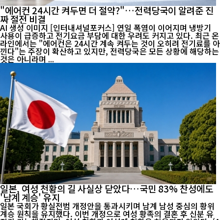
"에어컨 24시간 켜두면 더 절약?"…전력당국이 알려준 진
짜 절전 비결
AI 생성 이미지 [인터내셔널포커스] 연일 폭염이 이어지며 냉방기
사용이 급증하고 전기요금 부담에 대한 우려도 커지고 있다. 최근 온
라인에서는 "에어컨은 24시간 계속 켜두는 것이 오히려 전기료를 아
낀다"는 주장이 확산하고 있지만, 전력당국은 모든 상황에 해당하는
것은 아니라며 ...
일본, 여성 천황의 길 사실상 닫았다…국민 83% 찬성에도
'남계 계승' 유지
일본 국회가 황실전범 개정안을 통과시키며 남계 남성 중심의 황위
계승 원칙을 유지했다. 이번 개정으로 여성 황족의 결혼 후 신분 유