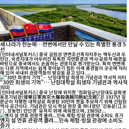
세 나라가 한눈에…연변에서만 만날 수 있는 특별한 풍경 5
선
[인터내셔널포커스] 중국 길림성 연변조선족자치주는 백두산과 두
만강, 국경지대가 어우러진 독특한 자연환경과 역사·문화적 배경을
바탕으로 중국에서도 손꼽히는 관광지로 평가받는다. 특히 연변에
는 다른 지역에서는 쉽게 찾아보기 힘든 이색 풍경들이 곳곳에 자리
해 있어 국내외 관광객들의 발길을 끌고 있다. ...
“30만 희생의 기억”… 난징대학살 희생자 기념관과 역사적
의미
[인터네셔널포커스] 중국 난징에 위치한 ‘침화일군난징대도살희생
동포기념관(侵華日軍南京大屠殺遇難同胞紀念館)’은 1937년 일
본군이 자행한 대학살로 희생된 30만여 명을 추모하기 위해 건립된
역사 공간이다. 기념관은 당시 학살 현장 중 하나였던 ‘강동문(江东
门, 장둥먼) 만인갱’ 유적지 위에 세워졌으며, 1985년...
옌지 설 연휴 관광객 몰려...민속 체험·빙설 관광에 소비도
증가