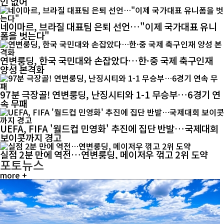
인 없어
네이마르, 브라질 대표팀 은퇴 선언…"이제 국가대표 유니
폼을 벗는다"
연변룽딩, 한국 국민대와 손잡았다…한·중 국제 축구인재
양성 본격화
97분 극장골! 연변룽딩, 난징시티와 1-1 무승부…6경기 연
속 무패
UEFA, FIFA '월드컵 민영화' 추진에 집단 반발…국제대회
보이콧까지 경고
실점 2분 만에 역전…연변룽딩, 메이저우 꺾고 2위 도약
포토뉴스
more +