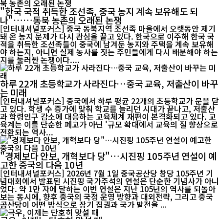
"한국 국적 취득한 조선족, 중국 농지 계속 보유해도 되
나"……동북 농촌의 오래된 논쟁
[인터내셔널포커스] 중국 동북지역 조선족 마을에서 오랫동안 제기
돼 온 농지 문제가 다시 관심을 끌고 있다. 한국으로 이주해 한국 국
적을 취득한 조선족들이 중국에 남겨둔 농지와 주택을 계속 보유해
야 하는지, 아니면 실제 농사를 짓는 주민들에게 다시 배분해야 하는
지를 둘러싼 논쟁이다....
하루 22개 초등학교가 사라진다…중국 교육, 저출산이 바꾸
는 미래
[인터내셔널포커스] 중국에서 하루 평균 22개의 초등학교가 문을 닫
고 있다. 학생 수 증가에 맞춰 학교를 늘리던 시대가 끝나고, 저출산
과 학령인구 감소에 대응하는 교육체계 재편이 본격화되고 있다. 교
육계는 이를 단순한 폐교가 아닌 '규모 확대에서 교육의 질 향상으로
전환되는 역사...
"경제보다 안보, 개혁보다 당"…시진핑 105주년 연설이 예
고한 중국의 다음 10년
[인터내셔널포커스] 2026년 7월 1일 중국공산당 창당 105주년 기
념대회에서 발표된 시진핑 국가주석의 연설은 단순한 기념사가 아니
었다. 약 1만 자에 달하는 이번 연설은 지난 105년의 역사를 되돌아
보는 동시에, 향후 중국의 국정 운영 방향과 대외전략, 그리고 중국
공산당이 어떤 방식으로 장기 집권과 국가 발전을 ...