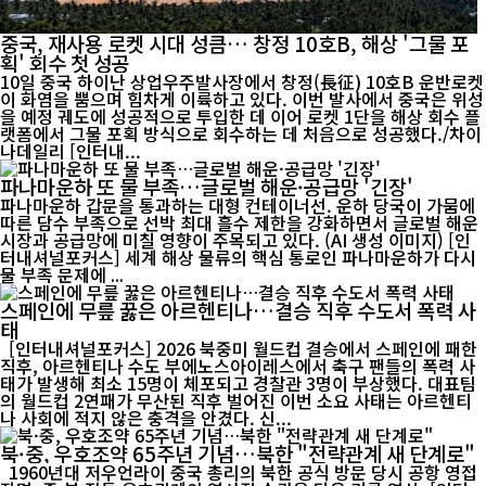
중국, 재사용 로켓 시대 성큼… 창정 10호B, 해상 '그물 포
획' 회수 첫 성공
10일 중국 하이난 상업우주발사장에서 창정(長征) 10호B 운반로켓
이 화염을 뿜으며 힘차게 이륙하고 있다. 이번 발사에서 중국은 위성
을 예정 궤도에 성공적으로 투입한 데 이어 로켓 1단을 해상 회수 플
랫폼에서 그물 포획 방식으로 회수하는 데 처음으로 성공했다./차이
나데일리 [인터내...
파나마운하 또 물 부족…글로벌 해운·공급망 '긴장'
파나마운하 갑문을 통과하는 대형 컨테이너선. 운하 당국이 가뭄에
따른 담수 부족으로 선박 최대 흘수 제한을 강화하면서 글로벌 해운
시장과 공급망에 미칠 영향이 주목되고 있다. (AI 생성 이미지) [인
터내셔널포커스] 세계 해상 물류의 핵심 통로인 파나마운하가 다시
물 부족 문제에 ...
스페인에 무릎 꿇은 아르헨티나…결승 직후 수도서 폭력 사
태
[인터내셔널포커스] 2026 북중미 월드컵 결승에서 스페인에 패한
직후, 아르헨티나 수도 부에노스아이레스에서 축구 팬들의 폭력 사
태가 발생해 최소 15명이 체포되고 경찰관 3명이 부상했다. 대표팀
의 월드컵 2연패가 무산된 직후 벌어진 이번 소요 사태는 아르헨티
나 사회에 적지 않은 충격을 안겼다. 신...
북·중, 우호조약 65주년 기념…북한 "전략관계 새 단계로"
1960년대 저우언라이 중국 총리의 북한 공식 방문 당시 공항 영접