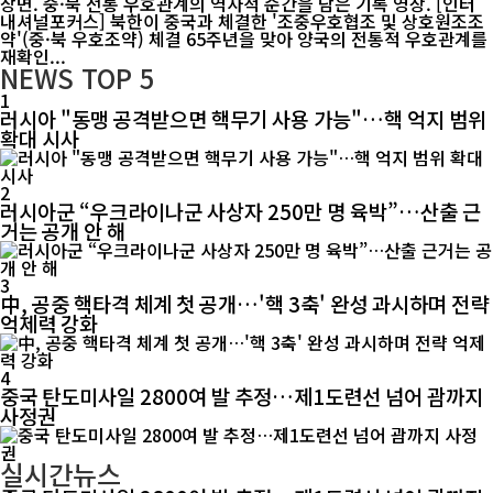
장면. 중·북 전통 우호관계의 역사적 순간을 담은 기록 영상. [인터
내셔널포커스] 북한이 중국과 체결한 '조중우호협조 및 상호원조조
약'(중·북 우호조약) 체결 65주년을 맞아 양국의 전통적 우호관계를
재확인...
NEWS
TOP 5
1
러시아 "동맹 공격받으면 핵무기 사용 가능"…핵 억지 범위
확대 시사
2
러시아군 “우크라이나군 사상자 250만 명 육박”…산출 근
거는 공개 안 해
3
中, 공중 핵타격 체계 첫 공개…'핵 3축' 완성 과시하며 전략
억제력 강화
4
중국 탄도미사일 2800여 발 추정…제1도련선 넘어 괌까지
사정권
실시간뉴스