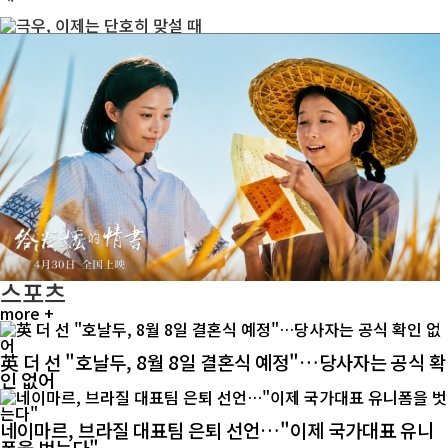
스포츠
more +
英 더 선 "호날두, 8월 8일 결혼식 예정"…당사자는 공식 확
인 없어
네이마르, 브라질 대표팀 은퇴 선언…"이제 국가대표 유니
폼을 벗는다"