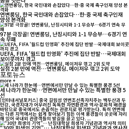
연변룽딩, 한국 국민대와 손잡았다…한·중 국제 축구인재
양성 본격화
97분 극장골! 연변룽딩, 난징시티와 1-1 무승부…6경기 연
속 무패
UEFA, FIFA '월드컵 민영화' 추진에 집단 반발…국제대회
보이콧까지 경고
실점 2분 만에 역전…연변룽딩, 메이저우 꺾고 2위 도약
포토뉴스
more +
세 나라가 한눈에…연변에서만 만날 수 있는 특별한 풍경 5
선
[인터내셔널포커스] 중국 길림성 연변조선족자치주는 백두산과 두
만강, 국경지대가 어우러진 독특한 자연환경과 역사·문화적 배경을
바탕으로 중국에서도 손꼽히는 관광지로 평가받는다. 특히 연변에
는 다른 지역에서는 쉽게 찾아보기 힘든 이색 풍경들이 곳곳에 자리
해 있어 국내외 관광객들의 발길을 끌고 있다. ...
“30만 희생의 기억”… 난징대학살 희생자 기념관과 역사적