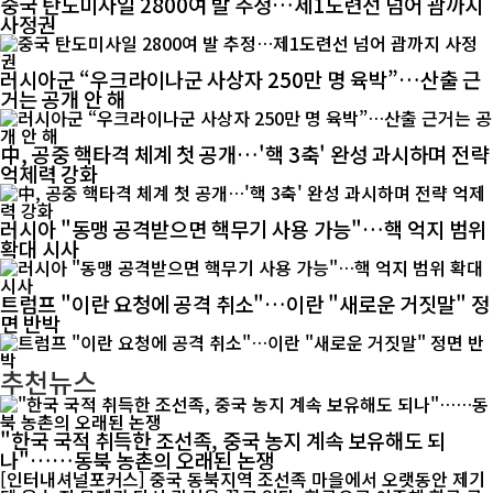
중국 탄도미사일 2800여 발 추정…제1도련선 넘어 괌까지
사정권
러시아군 “우크라이나군 사상자 250만 명 육박”…산출 근
거는 공개 안 해
中, 공중 핵타격 체계 첫 공개…'핵 3축' 완성 과시하며 전략
억제력 강화
러시아 "동맹 공격받으면 핵무기 사용 가능"…핵 억지 범위
확대 시사
트럼프 "이란 요청에 공격 취소"…이란 "새로운 거짓말" 정
면 반박
추천뉴스
"한국 국적 취득한 조선족, 중국 농지 계속 보유해도 되
나"……동북 농촌의 오래된 논쟁
[인터내셔널포커스] 중국 동북지역 조선족 마을에서 오랫동안 제기