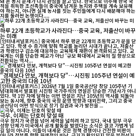
돼 온 농지 문제가 다시 관심을 끌고 있다. 한국으로 이주해 한국 국
적을 취득한 조선족들이 중국에 남겨둔 농지와 주택을 계속 보유해
야 하는지, 아니면 실제 농사를 짓는 주민들에게 다시 배분해야 하는
지를 둘러싼 논쟁이다....
하루 22개 초등학교가 사라진다…중국 교육, 저출산이 바꾸
는 미래
[인터내셔널포커스] 중국에서 하루 평균 22개의 초등학교가 문을 닫
고 있다. 학생 수 증가에 맞춰 학교를 늘리던 시대가 끝나고, 저출산
과 학령인구 감소에 대응하는 교육체계 재편이 본격화되고 있다. 교
육계는 이를 단순한 폐교가 아닌 '규모 확대에서 교육의 질 향상으로
전환되는 역사...
"경제보다 안보, 개혁보다 당"…시진핑 105주년 연설이 예
고한 중국의 다음 10년
[인터내셔널포커스] 2026년 7월 1일 중국공산당 창당 105주년 기
념대회에서 발표된 시진핑 국가주석의 연설은 단순한 기념사가 아니
었다. 약 1만 자에 달하는 이번 연설은 지난 105년의 역사를 되돌아
보는 동시에, 향후 중국의 국정 운영 방향과 대외전략, 그리고 중국
공산당이 어떤 방식으로 장기 집권과 국가 발전을 ...
극우, 이제는 단호히 맞설 때
극우 정치가 국경을 넘어 세력을 넓히려 하고 있다. 국내 일부 극우
성향 단체가 미국에서 공개 활동을 벌였다는 소식은 결코 가볍게 넘
길 일이 아니다. 이들이 내세운 것은 정책 경쟁이나 건전한 비판이
아니라 정부를 향한 원색적인 비난, 근거가 확인되지 않은 부정선거