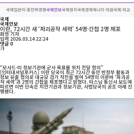
국제일반
미·중전략경쟁
국제안보
국제정치
국제경제
에너지·자원
국제·외교
국제
국제안보
이란, 72시간 새 ‘파괴공작 세력’ 54명·간첩 2명 체포
화영
기자
입력 2026.03.14 22:24
댓글 0
가
“모사드·미 정보기관에 군사 목표물 위치 전달 혐의”
[인터내셔널포커스] 이란 당국이 최근 72시간 동안 반정부 활동과
정보 유출 혐의로 대규모 검거 작전을 벌여 54명의 이른바 ‘파괴공
작 세력’과 2명의 간첩을 체포했다고 밝혔다. 타스님 통신사 보도에
따르면 이번 단속은 치안기관과 정보기관, 사법당국의 공조 아래 진
행됐다.