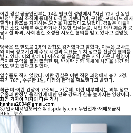
이란 경찰 공공안전부는 14일 발표한 성명에서 “지난 72시간 동안
반정부 범죄 조직에 중대한 타격을 가했다”며, 구(舊) 모하마드 레자
팔라비 왕조를 지지하는 54명을 체포했다고 밝혔다. 경찰은 이들이
최근 소요 사태를 주도하거나 선동한 인물들로, 시민 재산 훼손과 공
공시설 파괴, 사회 혼란 조성을 시도한 혐의를 받고 있다고 설명했
다.
당국은 또 별도로 2명의 간첩도 검거했다고 밝혔다. 이들은 모사드
와 미국 정보기관에 주요 시설과 목표물 위치 정보를 전달한 혐의를
받고 있다. 이와 함께 미·이스라엘 공습을 받은 지역 가운데 촬영이
금지된 구역을 불법 촬영한 뒤, 반이란 성향 매체에 사진을 넘긴 혐
의도 받고 있다고 밝혔다.
압수품도 적지 않았다. 이란 경찰은 이번 작전 과정에서 총기 3정,
흉기 76점, 수류탄 1발, 다량의 탄약을 확보했다고 밝혔다.
최근 미·이란 긴장이 고조되는 가운데, 이란 내부에서는 외부 정보
유출과 반정부 움직임에 대한 단속 강도가 한층 높아지는 양상이다.
화영 기자
이 기자의 다른 기사
hanhua2004@gmail.com
ⓒ 인터내셔널포커스 & dspdaily.com 무단전재-재배포금지
BEST
뉴스