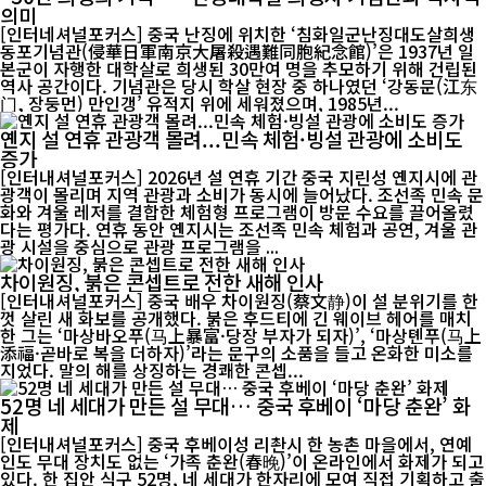
의미
[인터네셔널포커스] 중국 난징에 위치한 ‘침화일군난징대도살희생
동포기념관(侵華日軍南京大屠殺遇難同胞紀念館)’은 1937년 일
본군이 자행한 대학살로 희생된 30만여 명을 추모하기 위해 건립된
역사 공간이다. 기념관은 당시 학살 현장 중 하나였던 ‘강동문(江东
门, 장둥먼) 만인갱’ 유적지 위에 세워졌으며, 1985년...
옌지 설 연휴 관광객 몰려...민속 체험·빙설 관광에 소비도
증가
[인터내셔널포커스] 2026년 설 연휴 기간 중국 지린성 옌지시에 관
광객이 몰리며 지역 관광과 소비가 동시에 늘어났다. 조선족 민속 문
화와 겨울 레저를 결합한 체험형 프로그램이 방문 수요를 끌어올렸
다는 평가다. 연휴 동안 옌지시는 조선족 민속 체험과 공연, 겨울 관
광 시설을 중심으로 관광 프로그램을 ...
차이원징, 붉은 콘셉트로 전한 새해 인사
[인터내셔널포커스] 중국 배우 차이원징(蔡文静)이 설 분위기를 한
껏 살린 새 화보를 공개했다. 붉은 후드티에 긴 웨이브 헤어를 매치
한 그는 ‘마상바오푸(马上暴富·당장 부자가 되자)’, ‘마상톈푸(马上
添福·곧바로 복을 더하자)’라는 문구의 소품을 들고 온화한 미소를
지었다. 말의 해를 상징하는 경쾌한 콘셉...
52명 네 세대가 만든 설 무대… 중국 후베이 ‘마당 춘완’ 화
제
[인터내셔널포커스] 중국 후베이성 리촨시 한 농촌 마을에서, 연예
인도 무대 장치도 없는 ‘가족 춘완(春晚)’이 온라인에서 화제가 되고
있다. 한 집안 식구 52명, 네 세대가 한자리에 모여 직접 기획하고 출