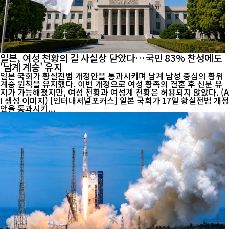
일본, 여성 천황의 길 사실상 닫았다…국민 83% 찬성에도
'남계 계승' 유지
일본 국회가 황실전범 개정안을 통과시키며 남계 남성 중심의 황위
계승 원칙을 유지했다. 이번 개정으로 여성 황족의 결혼 후 신분 유
지가 가능해졌지만, 여성 천황과 여성계 천황은 허용되지 않았다. (A
I 생성 이미지) [인터내셔널포커스] 일본 국회가 17일 황실전범 개정
안을 통과시키...