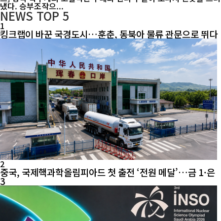
냈다. 승부조작으...
NEWS
TOP 5
1
킹크랩이 바꾼 국경도시…훈춘, 동북아 물류 관문으로 뛰다
2
중국, 국제핵과학올림피아드 첫 출전 ‘전원 메달’…금 1·은
3