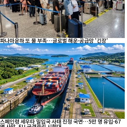
파나마운하 또 물 부족…글로벌 해운·공급망 '긴장'
스페인령 세우타 밀입국 사태 진정 국면…5만 명 유입·67
명 사망, EU 국경관리 시험대