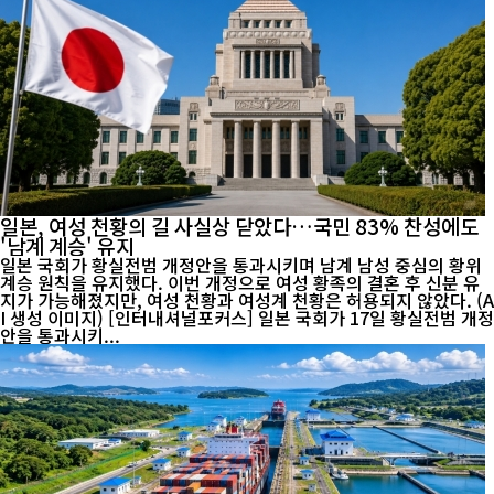
일본, 여성 천황의 길 사실상 닫았다…국민 83% 찬성에도
'남계 계승' 유지
일본 국회가 황실전범 개정안을 통과시키며 남계 남성 중심의 황위
계승 원칙을 유지했다. 이번 개정으로 여성 황족의 결혼 후 신분 유
지가 가능해졌지만, 여성 천황과 여성계 천황은 허용되지 않았다. (A
I 생성 이미지) [인터내셔널포커스] 일본 국회가 17일 황실전범 개정
안을 통과시키...