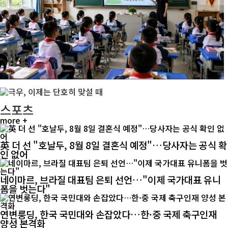
스포츠
more +
英 더 선 "호날두, 8월 8일 결혼식 예정"…당사자는 공식 확
인 없어
네이마르, 브라질 대표팀 은퇴 선언…"이제 국가대표 유니
폼을 벗는다"
연변룽딩, 한국 국민대와 손잡았다…한·중 국제 축구인재
양성 본격화