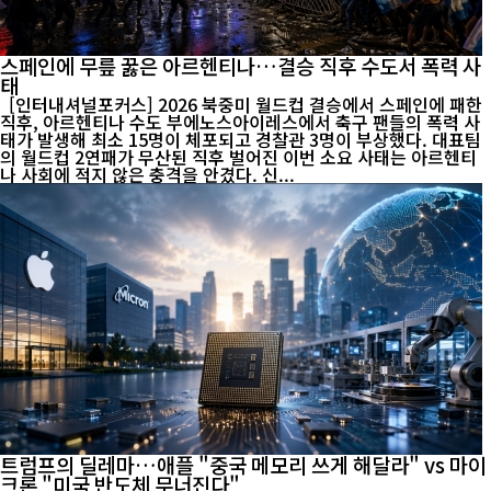
스페인에 무릎 꿇은 아르헨티나…결승 직후 수도서 폭력 사
태
[인터내셔널포커스] 2026 북중미 월드컵 결승에서 스페인에 패한
직후, 아르헨티나 수도 부에노스아이레스에서 축구 팬들의 폭력 사
태가 발생해 최소 15명이 체포되고 경찰관 3명이 부상했다. 대표팀
의 월드컵 2연패가 무산된 직후 벌어진 이번 소요 사태는 아르헨티
나 사회에 적지 않은 충격을 안겼다. 신...
트럼프의 딜레마…애플 "중국 메모리 쓰게 해달라" vs 마이
크론 "미국 반도체 무너진다"