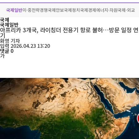
국제일반
미·중전략경쟁
국제안보
국제정치
국제경제
에너지·자원
국제·외교
국제
국제일반
아프리카 3개국, 라이칭더 전용기 항로 불허…방문 일정 연
기
화영
기자
입력 2026.04.23 13:20
댓글 0
가