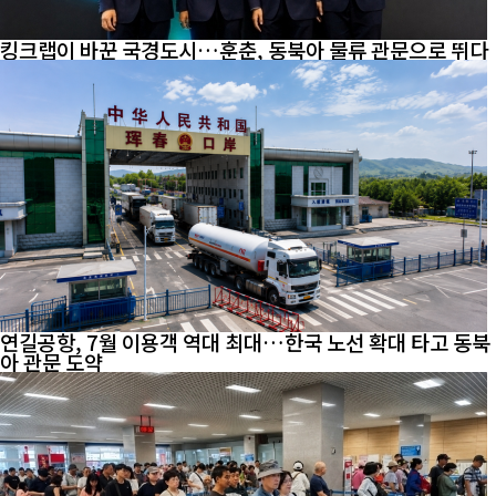
킹크랩이 바꾼 국경도시…훈춘, 동북아 물류 관문으로 뛰다
연길공항, 7월 이용객 역대 최대…한국 노선 확대 타고 동북
아 관문 도약