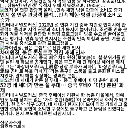
역사 공간이다. 기념관은 당시 학살 현장 중 하나였던 ‘강동문(江东
门, 장둥먼) 만인갱’ 유적지 위에 세워졌으며, 1985년...
옌지 설 연휴 관광객 몰려...민속 체험·빙설 관광에 소비도
증가
[인터내셔널포커스] 2026년 설 연휴 기간 중국 지린성 옌지시에 관
광객이 몰리며 지역 관광과 소비가 동시에 늘어났다. 조선족 민속 문
화와 겨울 레저를 결합한 체험형 프로그램이 방문 수요를 끌어올렸
다는 평가다. 연휴 동안 옌지시는 조선족 민속 체험과 공연, 겨울 관
광 시설을 중심으로 관광 프로그램을 ...
차이원징, 붉은 콘셉트로 전한 새해 인사
[인터내셔널포커스] 중국 배우 차이원징(蔡文静)이 설 분위기를 한
껏 살린 새 화보를 공개했다. 붉은 후드티에 긴 웨이브 헤어를 매치
한 그는 ‘마상바오푸(马上暴富·당장 부자가 되자)’, ‘마상톈푸(马上
添福·곧바로 복을 더하자)’라는 문구의 소품을 들고 온화한 미소를
지었다. 말의 해를 상징하는 경쾌한 콘셉...
52명 네 세대가 만든 설 무대… 중국 후베이 ‘마당 춘완’ 화
제
[인터내셔널포커스] 중국 후베이성 리촨시 한 농촌 마을에서, 연예
인도 무대 장치도 없는 ‘가족 춘완(春晚)’이 온라인에서 화제가 되고
있다. 한 집안 식구 52명, 네 세대가 한자리에 모여 직접 기획하고 출
연한 설맞이 공연이 소박한 구성에도 불구하고 큰 울림을 전했다는
평가다. 현지 보도에 따르면 리촨시 마...
신문사소개
제휴광고문의