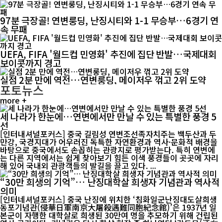
97분 극장골! 연변룽딩, 난징시티와 1-1 무승부…6경기 연
속 무패
UEFA, FIFA '월드컵 민영화' 추진에 집단 반발…국제대회
보이콧까지 경고
실점 2분 만에 역전…연변룽딩, 메이저우 꺾고 2위 도약
포토뉴스
more +
세 나라가 한눈에…연변에서만 만날 수 있는 특별한 풍경 5
선
[인터내셔널포커스] 중국 길림성 연변조선족자치주는 백두산과 두
만강, 국경지대가 어우러진 독특한 자연환경과 역사·문화적 배경을
바탕으로 중국에서도 손꼽히는 관광지로 평가받는다. 특히 연변에
는 다른 지역에서는 쉽게 찾아보기 힘든 이색 풍경들이 곳곳에 자리
해 있어 국내외 관광객들의 발길을 끌고 있다. ...
“30만 희생의 기억”… 난징대학살 희생자 기념관과 역사적
의미
[인터네셔널포커스] 중국 난징에 위치한 ‘침화일군난징대도살희생
동포기념관(侵華日軍南京大屠殺遇難同胞紀念館)’은 1937년 일
본군이 자행한 대학살로 희생된 30만여 명을 추모하기 위해 건립된