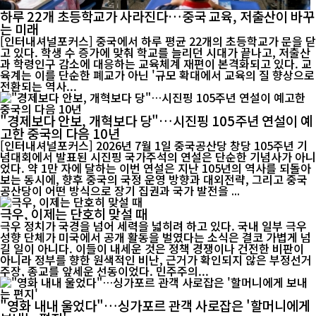
하루 22개 초등학교가 사라진다…중국 교육, 저출산이 바꾸
는 미래
[인터내셔널포커스] 중국에서 하루 평균 22개의 초등학교가 문을 닫
고 있다. 학생 수 증가에 맞춰 학교를 늘리던 시대가 끝나고, 저출산
과 학령인구 감소에 대응하는 교육체계 재편이 본격화되고 있다. 교
육계는 이를 단순한 폐교가 아닌 '규모 확대에서 교육의 질 향상으로
전환되는 역사...
"경제보다 안보, 개혁보다 당"…시진핑 105주년 연설이 예
고한 중국의 다음 10년
[인터내셔널포커스] 2026년 7월 1일 중국공산당 창당 105주년 기
념대회에서 발표된 시진핑 국가주석의 연설은 단순한 기념사가 아니
었다. 약 1만 자에 달하는 이번 연설은 지난 105년의 역사를 되돌아
보는 동시에, 향후 중국의 국정 운영 방향과 대외전략, 그리고 중국
공산당이 어떤 방식으로 장기 집권과 국가 발전을 ...
극우, 이제는 단호히 맞설 때
극우 정치가 국경을 넘어 세력을 넓히려 하고 있다. 국내 일부 극우
성향 단체가 미국에서 공개 활동을 벌였다는 소식은 결코 가볍게 넘
길 일이 아니다. 이들이 내세운 것은 정책 경쟁이나 건전한 비판이
아니라 정부를 향한 원색적인 비난, 근거가 확인되지 않은 부정선거
주장, 종교를 앞세운 선동이었다. 민주주의...
"영화 내내 울었다"…싱가포르 관객 사로잡은 '할머니에게