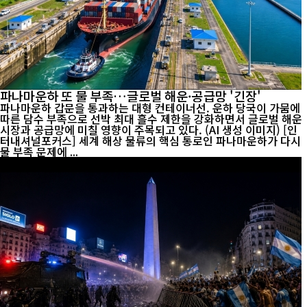
파나마운하 또 물 부족…글로벌 해운·공급망 '긴장'
파나마운하 갑문을 통과하는 대형 컨테이너선. 운하 당국이 가뭄에
따른 담수 부족으로 선박 최대 흘수 제한을 강화하면서 글로벌 해운
시장과 공급망에 미칠 영향이 주목되고 있다. (AI 생성 이미지) [인
터내셔널포커스] 세계 해상 물류의 핵심 통로인 파나마운하가 다시
물 부족 문제에 ...