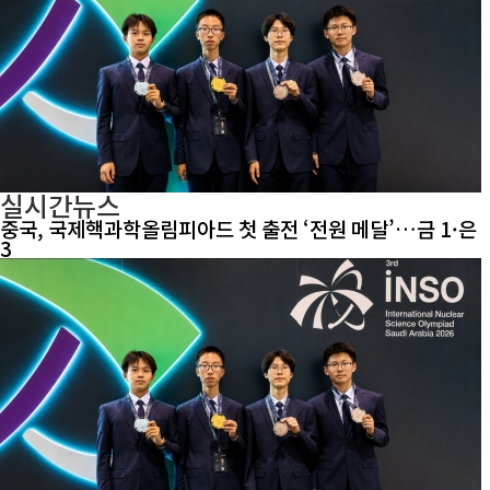
실시간뉴스
중국, 국제핵과학올림피아드 첫 출전 ‘전원 메달’…금 1·은
3