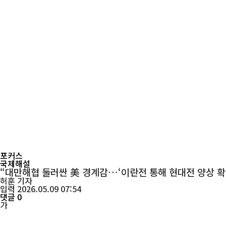
포커스
국제해설
“대만해협 둘러싼 美 경계감…‘이란전 통해 현대전 양상 확
허훈
기자
입력 2026.05.09 07:54
댓글 0
가