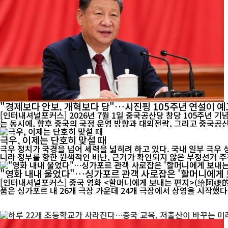
"경제보다 안보, 개혁보다 당"…시진핑 105주년 연설이 예
[인터내셔널포커스] 2026년 7월 1일 중국공산당 창당 105주년 
는 동시에, 향후 중국의 국정 운영 방향과 대외전략, 그리고 중국공산
극우, 이제는 단호히 맞설 때
극우 정치가 국경을 넘어 세력을 넓히려 하고 있다. 국내 일부 극우
니라 정부를 향한 원색적인 비난, 근거가 확인되지 않은 부정선거 주장
"영화 내내 울었다"…싱가포르 관객 사로잡은 '할머니에게 
[인터내셔널포커스] 중국 영화 <할머니에게 보내는 편지>(给阿嬷的情书)가 싱가포
품은 싱가포르 내 26개 극장 가운데 24개 극장에서 상영을 시작했다. 