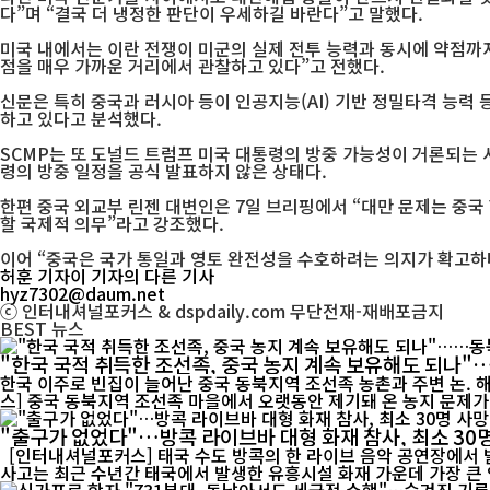
다”며 “결국 더 냉정한 판단이 우세하길 바란다”고 말했다.
미국 내에서는 이란 전쟁이 미군의 실제 전투 능력과 동시에 약점까지
점을 매우 가까운 거리에서 관찰하고 있다”고 전했다.
신문은 특히 중국과 러시아 등이 인공지능(AI) 기반 정밀타격 능력
하고 있다고 분석했다.
SCMP는 또 도널드 트럼프 미국 대통령의 방중 가능성이 거론되는 
령의 방중 일정을 공식 발표하지 않은 상태다.
한편 중국 외교부 린젠 대변인은 7일 브리핑에서 “대만 문제는 중국
할 국제적 의무”라고 강조했다.
이어 “중국은 국가 통일과 영토 완전성을 수호하려는 의지가 확고하다
허훈 기자
이 기자의 다른 기사
hyz7302@daum.net
ⓒ 인터내셔널포커스 & dspdaily.com 무단전재-재배포금지
BEST
뉴스
"한국 국적 취득한 조선족, 중국 농지 계속 보유해도 되나
한국 이주로 빈집이 늘어난 중국 동북지역 조선족 농촌과 주변 논. 해외 
스] 중국 동북지역 조선족 마을에서 오랫동안 제기돼 온 농지 문제가 
"출구가 없었다"…방콕 라이브바 대형 화재 참사, 최소 30
[인터내셔널포커스] 태국 수도 방콕의 한 라이브 음악 공연장에서 발생
사고는 최근 수년간 태국에서 발생한 유흥시설 화재 가운데 가장 큰 인