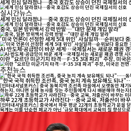
세계 민심 달라졌나…중국 호감도 상승이 던진 국제질서의 
실시간뉴스
세계 민심 달라졌나…중국 호감도 상승이 던진 국제질서의 
중국, 일본 방위백서 강력 반발…"대만 문제 개입 말라"
'미국 언론이 선정한 세계 5대 위인' 사실일까…순위보다 중
AI·반도체·공급망이 바꾼 세계…국제질서는 새로운 패권 
이란 "요르단 미군기지 타격…F-35 3대 파괴" 주장, 미국은
추천뉴스
"한국 국적 취득한 조선족, 중국 농지 계속 보유해도 되나
[인터내셔널포커스] 중국 동북지역 조선족 마을에서 오랫동안 제기돼
하는지, 아니면 실제 농사를 짓는 주민들에게 다시 배분해야 하는지를
하루 22개 초등학교가 사라진다…중국 교육, 저출산이 바꾸
[인터내셔널포커스] 중국에서 하루 평균 22개의 초등학교가 문을 닫
육계는 이를 단순한 폐교가 아닌 '규모 확대에서 교육의 질 향상으로 