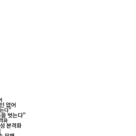
확인 없어
폼을 벗는다"
양성 본격화
속 무패