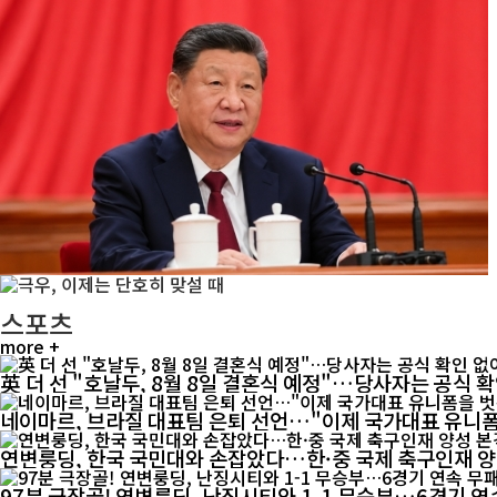
스포츠
more +
英 더 선 "호날두, 8월 8일 결혼식 예정"…당사자는 공식 
네이마르, 브라질 대표팀 은퇴 선언…"이제 국가대표 유니
연변룽딩, 한국 국민대와 손잡았다…한·중 국제 축구인재 
97분 극장골! 연변룽딩, 난징시티와 1-1 무승부…6경기 연