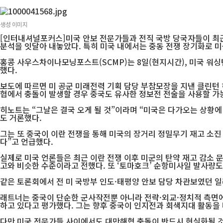
생성 이미지
[인터내셔널포커스]미국 안보 전문가들과 전직 국방 당국자들이 최근
분석을 잇달아 내놓았다. 특히 미국 내에서는 중동 전쟁 장기화로 미
홍콩 사우스차이나모닝포스트(SCMP)는 8일(현지시간), 미국 워
했다.
보도에 따르면 미 공군 미래전력 기획 담당 부참모장을 지낸 클린턴 
협에서 충돌이 발생할 경우 중국도 유사한 정보전 전술을 사용할 가
히노트는 “그날은 결국 오게 될 것”이라며 “미국은 다가오는 상황에
도 거론했다.
그는 또 중국이 이란 전쟁을 통해 미국의 장거리 정밀무기 재고 소
다”고 언급했다.
실제로 미국 언론들은 최근 이란 전쟁 이후 미군의 탄약 재고 감소 문
고와 비슷한 수준이라고 전했다. 또 ‘토마호크’ 순항미사일 발사량도
같은 토론회에서 전 미 국방부 인도·태평양 안보 담당 차관보였던 일
래트너는 중국이 단순한 군사작전뿐 아니라 전략·외교·정치적 측면
하고 있다고 평가했다. 그는 향후 중국이 인지전과 회색지대 활동을
다만 미국 전문가들 사이에서도 대만해협 충돌이 반드시 현실화될 것