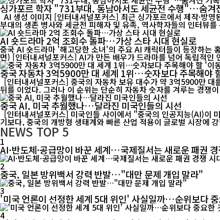
싱가포르 학자 "731부대, 동남아서도 세균전 수행"…숨겨
AI 생성 이미지 [인터내셔널포커스] 최근 싱가포르에서 제작·방영된 다큐멘터리 '731부대의 진실: 일본의 인체실험'이 국제사회의 관심을 모으고 있다. 이 다큐멘터리는 제2차 세계대전 당시 일본군 731
부대의 생존 병사와 세균전 피해자 및 유족, 역사학자들의 인터뷰를 통
AI 숏드라마 2억 조회수 돌파…가상 스타 시대 현실로
중국 AI 숏드라마 '해고당한 소녀'의 주요 AI 캐릭터들이 등장하는 
면) [인터내셔널포커스] AI가 만든 배우가 드라마를 넘어 독립적인 
중국 자동차 3억5900만 대 세계 1위…숫자보다 주목해야 할
[인터내셔널포커스] 중국의 자동차 보유 대수가 약 3억5900만 대를 기록
뒤를 이었다. 그러나 이 순위는 단순히 자동차 숫자를 겨루는 경쟁이 아
중국 AI, 미국 추월했나…달라진 미국인들의 시선
[인터내셔널포커스] 미국인들 사이에서 "중국의 인공지능(AI)이 
기보다, 중국의 개방형 생태계와 빠른 산업 적용이 글로벌 시장에 강한
NEWS
TOP 5
1
AI·반도체·공급망이 바꾼 세계…국제질서는 새로운 패권 
2
중국, 일본 방위백서 강력 반발…"대만 문제 개입 말라"
3
'미국 언론이 선정한 세계 5대 위인' 사실일까…순위보다 중
4