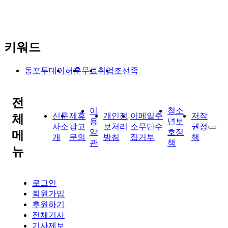
키워드
동포투데이
허훈
무료
취업
조선족
전
이
청소
신문
제휴
개인정
이메일주
저작
체
용
년보
사소
광고
보처리
소무단수
권정
약
호정
메
개
문의
방침
집거부
책
관
책
뉴
로그인
회원가입
후원하기
전체기사
기사제보