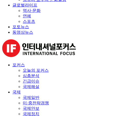
글로벌라이프
역사·문화
연예
스포츠
포토뉴스
동영상뉴스
포커스
오늘의 포커스
심층분석
긴급이슈
국제해설
국제
국제일반
미·중전략경쟁
국제안보
국제정치