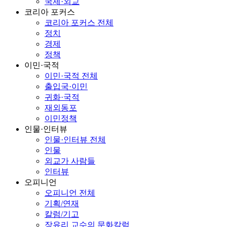
국제·외교
코리아 포커스
코리아 포커스 전체
정치
경제
정책
이민·국적
이민·국적 전체
출입국·이민
귀화·국적
재외동포
이민정책
인물·인터뷰
인물·인터뷰 전체
인물
외교가 사람들
인터뷰
오피니언
오피니언 전체
기획/연재
칼럼/기고
장유리 교수의 문화칼럼