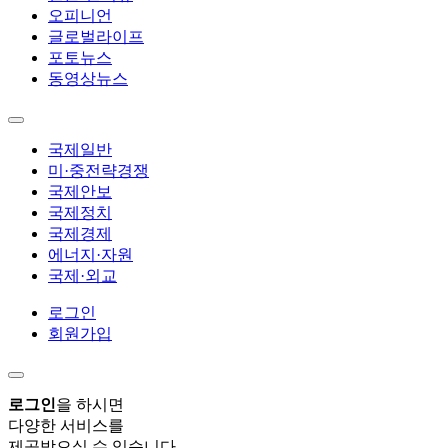
오피니언
글로벌라이프
포토뉴스
동영상뉴스
국제일반
미·중전략경쟁
국제안보
국제정치
국제경제
에너지·자원
국제·외교
로그인
회원가입
로그인
을 하시면
다양한 서비스를
제공받으실 수 있습니다.