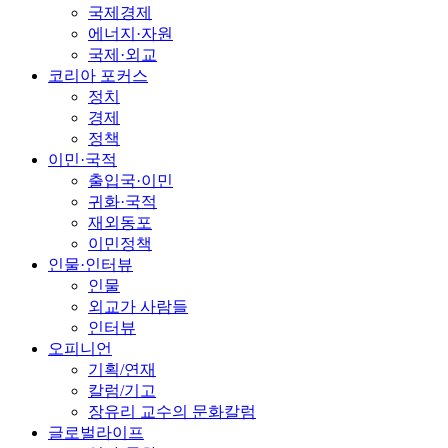
국제경제
에너지·자원
국제·외교
코리아 포커스
정치
경제
정책
이민·국적
출입국·이민
귀화·국적
재외동포
이민정책
인물·인터뷰
인물
외교가 사람들
인터뷰
오피니언
기획/연재
칼럼/기고
장유리 교수의 문화칼럼
글로벌라이프