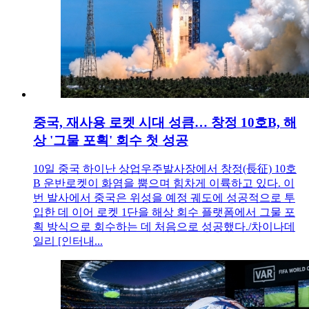
중국, 재사용 로켓 시대 성큼… 창정 10호B, 해
상 '그물 포획' 회수 첫 성공
10일 중국 하이난 상업우주발사장에서 창정(長征) 10호
B 운반로켓이 화염을 뿜으며 힘차게 이륙하고 있다. 이
번 발사에서 중국은 위성을 예정 궤도에 성공적으로 투
입한 데 이어 로켓 1단을 해상 회수 플랫폼에서 그물 포
획 방식으로 회수하는 데 처음으로 성공했다./차이나데
일리 [인터내...