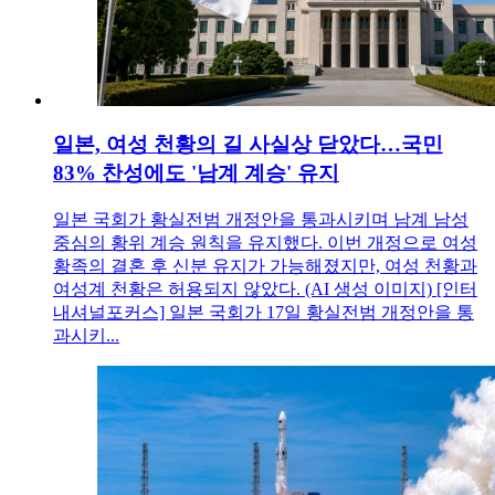
일본, 여성 천황의 길 사실상 닫았다…국민
83% 찬성에도 '남계 계승' 유지
일본 국회가 황실전범 개정안을 통과시키며 남계 남성
중심의 황위 계승 원칙을 유지했다. 이번 개정으로 여성
황족의 결혼 후 신분 유지가 가능해졌지만, 여성 천황과
여성계 천황은 허용되지 않았다. (AI 생성 이미지) [인터
내셔널포커스] 일본 국회가 17일 황실전범 개정안을 통
과시키...