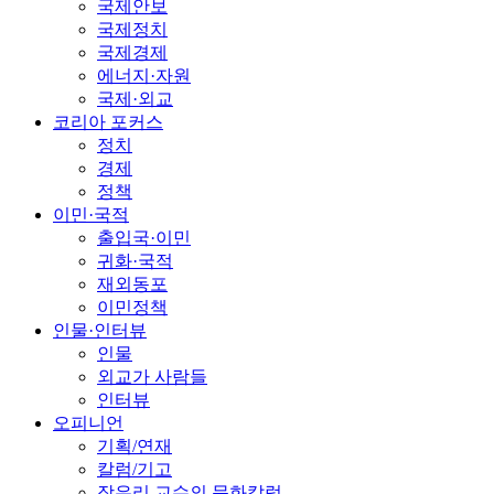
국제안보
국제정치
국제경제
에너지·자원
국제·외교
코리아 포커스
정치
경제
정책
이민·국적
출입국·이민
귀화·국적
재외동포
이민정책
인물·인터뷰
인물
외교가 사람들
인터뷰
오피니언
기획/연재
칼럼/기고
장유리 교수의 문화칼럼