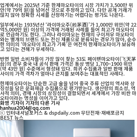
업계에서는 2025년 기준 한제마오타이의 시장 가치가 3,500만 위
안(약 79억 원)을 넘어선 것으로 추정하고 있다. 다만 공개 거래가
많지 않아 정확한 시세를 산정하기는 어렵다는 평가도 나온다.
일부에서는 1935년산 ‘라이마오주(赖茅酒)’가 1,000만 위안(약 22
억5,000만 원) 이상의 가격에 거래된 사례를 들어 최고가 마오타이
로 언급하기도 한다. 그러나 라이마오는 현재의 구이저우 마오타이
와는 별개의 브랜드 또는 전신 제품으로 분류되는 경우가 많아, 순수
한 의미의 ‘마오타이 최고가 기록’은 여전히 한제마오타이가 보유하
고 있다는 견해가 우세하다.
반면 일반 소비자들이 가장 많이 찾는 53도 페이톈마오타이(飞天茅
台)의 경우 중국 내 공식 판매 가격은 통상 병당 1,700~1900 위안
(약 43만 원) 수준에서 형성돼 있다. 희귀 수집품과 일반 판매 제품
사이의 가격 격차가 얼마나 큰지를 보여주는 대표적인 사례다.
한제마오타이는 단순한 고급 술을 넘어 중국 주류 산업의 역사와 상
징성을 담은 문화재급 수집품으로 평가받는다. 생산량의 희소성, 역
사적 의미, 경매 시장의 상징성이 결합되면서 세계에서 가장 비싼 마
오타이라는 명성을 이어가고 있다.
화영 기자
이 기자의 다른 기사
hanhua2004@qq.com
ⓒ 인터내셔널포커스 & dspdaily.com 무단전재-재배포금지
BEST
뉴스