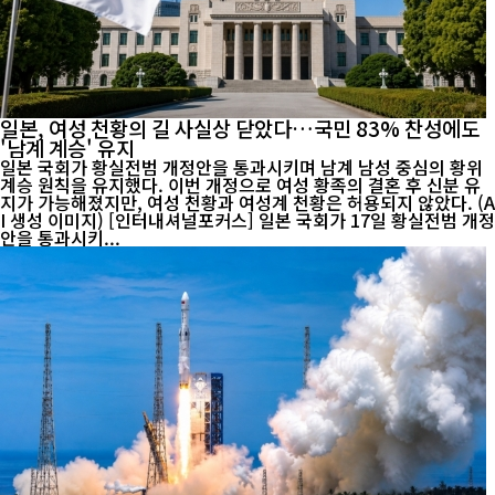
일본, 여성 천황의 길 사실상 닫았다…국민 83% 찬성에도
'남계 계승' 유지
일본 국회가 황실전범 개정안을 통과시키며 남계 남성 중심의 황위
계승 원칙을 유지했다. 이번 개정으로 여성 황족의 결혼 후 신분 유
지가 가능해졌지만, 여성 천황과 여성계 천황은 허용되지 않았다. (A
I 생성 이미지) [인터내셔널포커스] 일본 국회가 17일 황실전범 개정
안을 통과시키...