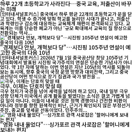
하루 22개 초등학교가 사라진다…중국 교육, 저출산이 바꾸
는 미래
[인터내셔널포커스] 중국에서 하루 평균 22개의 초등학교가 문을 닫
고 있다. 학생 수 증가에 맞춰 학교를 늘리던 시대가 끝나고, 저출산
과 학령인구 감소에 대응하는 교육체계 재편이 본격화되고 있다. 교
육계는 이를 단순한 폐교가 아닌 '규모 확대에서 교육의 질 향상으로
전환되는 역사...
"경제보다 안보, 개혁보다 당"…시진핑 105주년 연설이 예
고한 중국의 다음 10년
[인터내셔널포커스] 2026년 7월 1일 중국공산당 창당 105주년 기
념대회에서 발표된 시진핑 국가주석의 연설은 단순한 기념사가 아니
었다. 약 1만 자에 달하는 이번 연설은 지난 105년의 역사를 되돌아
보는 동시에, 향후 중국의 국정 운영 방향과 대외전략, 그리고 중국
공산당이 어떤 방식으로 장기 집권과 국가 발전을 ...
극우, 이제는 단호히 맞설 때
극우 정치가 국경을 넘어 세력을 넓히려 하고 있다. 국내 일부 극우
성향 단체가 미국에서 공개 활동을 벌였다는 소식은 결코 가볍게 넘
길 일이 아니다. 이들이 내세운 것은 정책 경쟁이나 건전한 비판이
아니라 정부를 향한 원색적인 비난, 근거가 확인되지 않은 부정선거
주장, 종교를 앞세운 선동이었다. 민주주의...
"영화 내내 울었다"…싱가포르 관객 사로잡은 '할머니에게
보내는 편지'