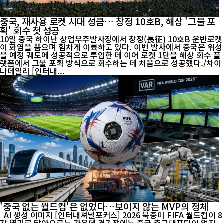
중국, 재사용 로켓 시대 성큼… 창정 10호B, 해상 '그물 포
획' 회수 첫 성공
10일 중국 하이난 상업우주발사장에서 창정(長征) 10호B 운반로켓
이 화염을 뿜으며 힘차게 이륙하고 있다. 이번 발사에서 중국은 위성
을 예정 궤도에 성공적으로 투입한 데 이어 로켓 1단을 해상 회수 플
랫폼에서 그물 포획 방식으로 회수하는 데 처음으로 성공했다./차이
나데일리 [인터내...
'중국 없는 월드컵'은 없었다…보이지 않는 MVP의 정체
AI 생성 이미지 [인터내셔널포커스] 2026 북중미 FIFA 월드컵이 8
강 열기로 달아오르는 가운데 경기장에는 중국 축구대표팀이 없지