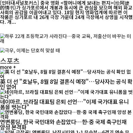
[인터내셔널포커스] 중국 영화 <할머니에게 보내는 편지>(给阿嬷
的情书)가 싱가포르에서 개봉과 동시에 큰 관심을 모으며 해외 화교
사회의 공감을 이끌어내고 있다. 18일 현지 영화업계에 따르면 이
작품은 싱가포르 내 26개 극장 가운데 24개 극장에서 상영을 시작했
다. 개...
스포츠
more +
英 더 선 "호날두, 8월 8일 결혼식 예정"…당사자는 공식 확
인 없어
네이마르, 브라질 대표팀 은퇴 선언…"이제 국가대표 유니
폼을 벗는다"
연변룽딩, 한국 국민대와 손잡았다…한·중 국제 축구인재
양성 본격화