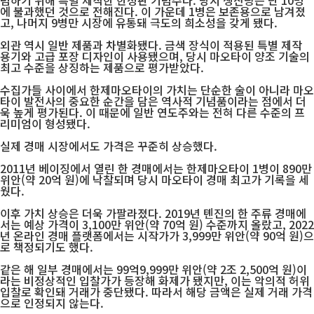
념하기 위해 특별 제작한 한정판 기념주다. 당시 생산량은 단 10병
에 불과했던 것으로 전해진다. 이 가운데 1병은 보존용으로 남겨졌
고, 나머지 9병만 시장에 유통돼 극도의 희소성을 갖게 됐다.
외관 역시 일반 제품과 차별화됐다. 금색 장식이 적용된 특별 제작
용기와 고급 포장 디자인이 사용됐으며, 당시 마오타이 양조 기술의
최고 수준을 상징하는 제품으로 평가받았다.
수집가들 사이에서 한제마오타이의 가치는 단순한 술이 아니라 마오
타이 발전사의 중요한 순간을 담은 역사적 기념품이라는 점에서 더
욱 높게 평가된다. 이 때문에 일반 연도주와는 전혀 다른 수준의 프
리미엄이 형성됐다.
실제 경매 시장에서도 가격은 꾸준히 상승했다.
2011년 베이징에서 열린 한 경매에서는 한제마오타이 1병이 890만
위안(약 20억 원)에 낙찰되며 당시 마오타이 경매 최고가 기록을 세
웠다.
이후 가치 상승은 더욱 가팔라졌다. 2019년 톈진의 한 주류 경매에
서는 예상 가격이 3,100만 위안(약 70억 원) 수준까지 올랐고, 2022
년 온라인 경매 플랫폼에서는 시작가가 3,999만 위안(약 90억 원)으
로 책정되기도 했다.
같은 해 일부 경매에서는 99억9,999만 위안(약 2조 2,500억 원)이
라는 비정상적인 입찰가가 등장해 화제가 됐지만, 이는 악의적 허위
입찰로 확인돼 거래가 중단됐다. 따라서 해당 금액은 실제 거래 가격
으로 인정되지 않는다.