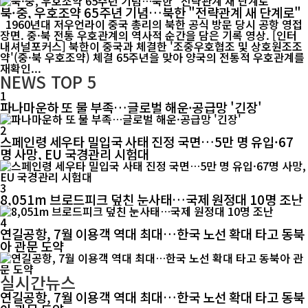
북·중, 우호조약 65주년 기념…북한 "전략관계 새 단계로"
1960년대 저우언라이 중국 총리의 북한 공식 방문 당시 공항 영접
장면. 중·북 전통 우호관계의 역사적 순간을 담은 기록 영상. [인터
내셔널포커스] 북한이 중국과 체결한 '조중우호협조 및 상호원조조
약'(중·북 우호조약) 체결 65주년을 맞아 양국의 전통적 우호관계를
재확인...
NEWS
TOP 5
1
파나마운하 또 물 부족…글로벌 해운·공급망 '긴장'
2
스페인령 세우타 밀입국 사태 진정 국면…5만 명 유입·67
명 사망, EU 국경관리 시험대
3
8,051m 브로드피크 덮친 눈사태…국제 원정대 10명 조난
4
연길공항, 7월 이용객 역대 최대…한국 노선 확대 타고 동북
아 관문 도약
실시간뉴스
연길공항, 7월 이용객 역대 최대…한국 노선 확대 타고 동북