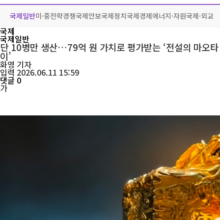
국제일반
미·중전략경쟁
국제안보
국제정치
국제경제
에너지·자원
국제·외교
국제
국제일반
단 10병만 생산…79억 원 가치로 평가받는 ‘전설의 마오타
이’
화영
기자
입력 2026.06.11 15:59
댓글 0
가