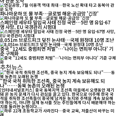
아 관문 도약
파나마운하 또 물 부족…글로벌 해운·공급망 '긴장'
스페인령 세우타 밀입국 사태 진정 국면…5만 명 유입·67
명 사망, EU 국경관리 시험대
8,051m 브로드피크 덮친 눈사태…국제 원정대 10명 조난
중국 "12세도 중범죄면 처벌"…'나이는 면죄부 아니다' 기
준 구체화
추천뉴스
"한국 국적 취득한 조선족, 중국 농지 계속 보유해도 되
나"……동북 농촌의 오래된 논쟁
[인터내셔널포커스] 중국 동북지역 조선족 마을에서 오랫동안 제기
돼 온 농지 문제가 다시 관심을 끌고 있다. 한국으로 이주해 한국 국
적을 취득한 조선족들이 중국에 남겨둔 농지와 주택을 계속 보유해
야 하는지, 아니면 실제 농사를 짓는 주민들에게 다시 배분해야 하는
지를 둘러싼 논쟁이다....