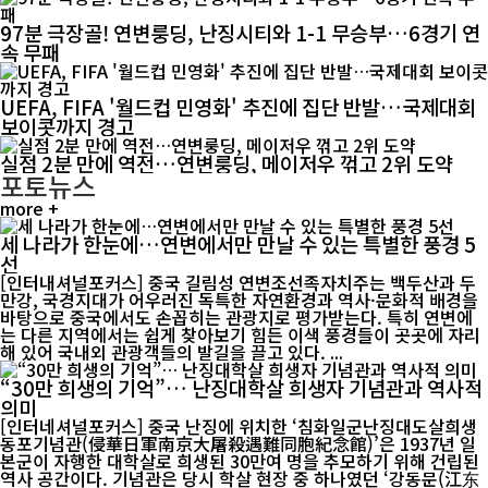
97분 극장골! 연변룽딩, 난징시티와 1-1 무승부…6경기 연
속 무패
UEFA, FIFA '월드컵 민영화' 추진에 집단 반발…국제대회
보이콧까지 경고
실점 2분 만에 역전…연변룽딩, 메이저우 꺾고 2위 도약
포토뉴스
more +
세 나라가 한눈에…연변에서만 만날 수 있는 특별한 풍경 5
선
[인터내셔널포커스] 중국 길림성 연변조선족자치주는 백두산과 두
만강, 국경지대가 어우러진 독특한 자연환경과 역사·문화적 배경을
바탕으로 중국에서도 손꼽히는 관광지로 평가받는다. 특히 연변에
는 다른 지역에서는 쉽게 찾아보기 힘든 이색 풍경들이 곳곳에 자리
해 있어 국내외 관광객들의 발길을 끌고 있다. ...
“30만 희생의 기억”… 난징대학살 희생자 기념관과 역사적
의미
[인터네셔널포커스] 중국 난징에 위치한 ‘침화일군난징대도살희생
동포기념관(侵華日軍南京大屠殺遇難同胞紀念館)’은 1937년 일
본군이 자행한 대학살로 희생된 30만여 명을 추모하기 위해 건립된
역사 공간이다. 기념관은 당시 학살 현장 중 하나였던 ‘강동문(江东