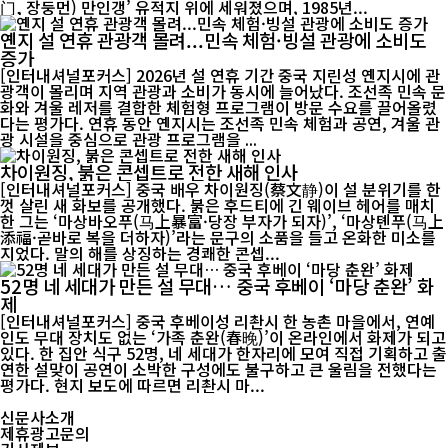
门, 장둥먼) 만인갱’ 유적지 위에 세워졌으며, 1985년...
옌지 설 연휴 관광객 몰려...민속 체험·빙설 관광에 소비도
증가
[인터내셔널포커스] 2026년 설 연휴 기간 중국 지린성 옌지시에 관
광객이 몰리며 지역 관광과 소비가 동시에 늘어났다. 조선족 민속 문
화와 겨울 레저를 결합한 체험형 프로그램이 방문 수요를 끌어올렸
다는 평가다. 연휴 동안 옌지시는 조선족 민속 체험과 공연, 겨울 관
광 시설을 중심으로 관광 프로그램을 ...
차이원징, 붉은 콘셉트로 전한 새해 인사
[인터내셔널포커스] 중국 배우 차이원징(蔡文静)이 설 분위기를 한
껏 살린 새 화보를 공개했다. 붉은 후드티에 긴 웨이브 헤어를 매치
한 그는 ‘마상바오푸(马上暴富·당장 부자가 되자)’, ‘마상톈푸(马上
添福·곧바로 복을 더하자)’라는 문구의 소품을 들고 온화한 미소를
지었다. 말의 해를 상징하는 경쾌한 콘셉...
52명 네 세대가 만든 설 무대… 중국 후베이 ‘마당 춘완’ 화
제
[인터내셔널포커스] 중국 후베이성 리촨시 한 농촌 마을에서, 연예
인도 무대 장치도 없는 ‘가족 춘완(春晚)’이 온라인에서 화제가 되고
있다. 한 집안 식구 52명, 네 세대가 한자리에 모여 직접 기획하고 출
연한 설맞이 공연이 소박한 구성에도 불구하고 큰 울림을 전했다는
평가다. 현지 보도에 따르면 리촨시 마...
신문사소개
제휴광고문의