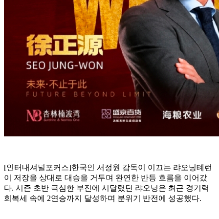
[인터내셔널포커스]한국인 서정원 감독이 이끄는 랴오닝톄런
이 저장을 상대로 대승을 거두며 완연한 반등 흐름을 이어갔
다. 시즌 초반 극심한 부진에 시달렸던 랴오닝은 최근 경기력
회복세 속에 2연승까지 달성하며 분위기 반전에 성공했다.