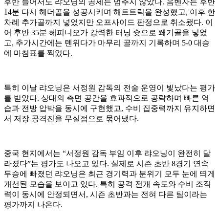
후반 들어서도 랴오닝의 공세는 멈추지 않았다. 음벤자는 후반
14분 다시 헤더골을 성공시키며 해트트릭을 완성했고, 이후 한
차례 추가골까지 넣었지만 오프사이드 판정으로 취소됐다. 이
어 후반 35분 헤피니오가 강력한 터닝 슛으로 쐐기골을 넣었
고, 추가시간에는 톈위다가 마무리 골까지 기록하며 5-0 대승
에 마침표를 찍었다.
특히 이날 랴오닝은 서정원 감독의 전술 운영이 빛났다는 평가
를 받았다. 상대의 측면 공간을 효과적으로 공략하며 빠른 역
습과 전방 압박을 동시에 구현했고, 수비 집중력까지 유지하면
서 저장 공격진을 무실점으로 묶어냈다.
중국 현지에서는 “서정원 감독 부임 이후 랴오닝이 완전히 달
라졌다”는 평가도 나오고 있다. 실제로 시즌 초반 8경기 연속
무승에 빠졌던 랴오닝은 최근 경기력과 분위기 모두 눈에 띄게
개선된 모습을 보이고 있다. 특히 공격 전개 속도와 수비 조직
력이 동시에 안정되면서, 시즌 초반과는 전혀 다른 팀이라는
평가까지 나온다.