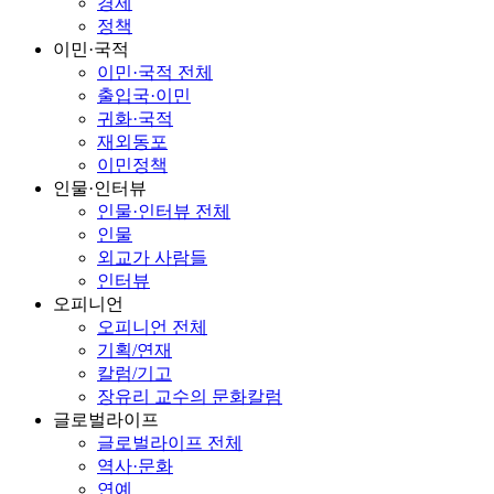
경제
정책
이민·국적
이민·국적 전체
출입국·이민
귀화·국적
재외동포
이민정책
인물·인터뷰
인물·인터뷰 전체
인물
외교가 사람들
인터뷰
오피니언
오피니언 전체
기획/연재
칼럼/기고
장유리 교수의 문화칼럼
글로벌라이프
글로벌라이프 전체
역사·문화
연예