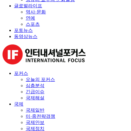
글로벌라이프
역사·문화
연예
스포츠
포토뉴스
동영상뉴스
포커스
오늘의 포커스
심층분석
긴급이슈
국제해설
국제
국제일반
미·중전략경쟁
국제안보
국제정치