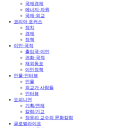
국제경제
에너지·자원
국제·외교
코리아 포커스
정치
경제
정책
이민·국적
출입국·이민
귀화·국적
재외동포
이민정책
인물·인터뷰
인물
외교가 사람들
인터뷰
오피니언
기획/연재
칼럼/기고
장유리 교수의 문화칼럼
글로벌라이프