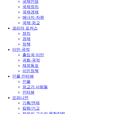
국제안보
국제정치
국제경제
에너지·자원
국제·외교
코리아 포커스
정치
경제
정책
이민·국적
출입국·이민
귀화·국적
재외동포
이민정책
인물·인터뷰
인물
외교가 사람들
인터뷰
오피니언
기획/연재
칼럼/기고
장유리 교수의 문화칼럼