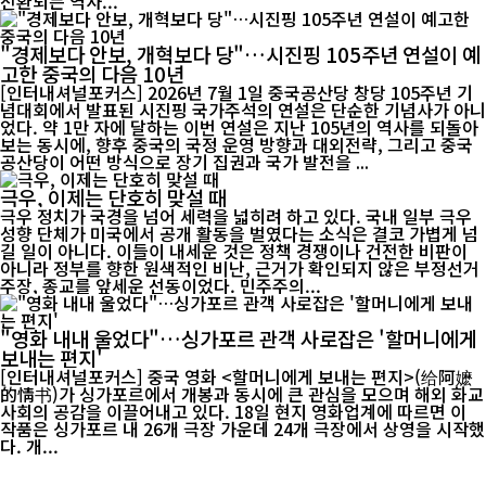
전환되는 역사...
"경제보다 안보, 개혁보다 당"…시진핑 105주년 연설이 예
고한 중국의 다음 10년
[인터내셔널포커스] 2026년 7월 1일 중국공산당 창당 105주년 기
념대회에서 발표된 시진핑 국가주석의 연설은 단순한 기념사가 아니
었다. 약 1만 자에 달하는 이번 연설은 지난 105년의 역사를 되돌아
보는 동시에, 향후 중국의 국정 운영 방향과 대외전략, 그리고 중국
공산당이 어떤 방식으로 장기 집권과 국가 발전을 ...
극우, 이제는 단호히 맞설 때
극우 정치가 국경을 넘어 세력을 넓히려 하고 있다. 국내 일부 극우
성향 단체가 미국에서 공개 활동을 벌였다는 소식은 결코 가볍게 넘
길 일이 아니다. 이들이 내세운 것은 정책 경쟁이나 건전한 비판이
아니라 정부를 향한 원색적인 비난, 근거가 확인되지 않은 부정선거
주장, 종교를 앞세운 선동이었다. 민주주의...
"영화 내내 울었다"…싱가포르 관객 사로잡은 '할머니에게
보내는 편지'
[인터내셔널포커스] 중국 영화 <할머니에게 보내는 편지>(给阿嬷
的情书)가 싱가포르에서 개봉과 동시에 큰 관심을 모으며 해외 화교
사회의 공감을 이끌어내고 있다. 18일 현지 영화업계에 따르면 이
작품은 싱가포르 내 26개 극장 가운데 24개 극장에서 상영을 시작했
다. 개...