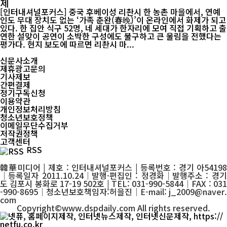
제
[인터내셔널포커스] 중국 후베이성 리촨시 한 농촌 마을에서, 연예
인도 무대 장치도 없는 ‘가족 춘완(春晚)’이 온라인에서 화제가 되고
있다. 한 집안 식구 52명, 네 세대가 한자리에 모여 직접 기획하고 출
연한 설맞이 공연이 소박한 구성에도 불구하고 큰 울림을 전했다는
평가다. 현지 보도에 따르면 리촨시 마...
신문사소개
제휴광고문의
기사제보
간편결제
정기구독신청
이용약관
개인정보처리방침
청소년보호정책
이메일무단수집거부
저작권정책
고객센터
RSS
韓華미디어 | 제호 : 인터내셔널포커스 | 등록번호 : 경기 아54198
│등록일자 2011.10.24│발행·편집인 : 정경화│발행주소 : 경기
도 김포시 봉화로 17-19 502호 | TEL: 031-990-5844│FAX : 031
-990-8695│청소년보호책임자:허을진│E-mail: j_2009@naver.
com
Copyright©www.dspdaily.com All rights reserved.