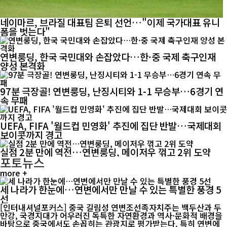
네이마르, 브라질 대표팀 은퇴 선언…"이제 국가대표 유니
폼을 벗는다"
연변룽딩, 한국 국민대와 손잡았다…한·중 국제 축구인재
양성 본격화
97분 극장골! 연변룽딩, 난징시티와 1-1 무승부…6경기 연
속 무패
UEFA, FIFA '월드컵 민영화' 추진에 집단 반발…국제대회
보이콧까지 경고
실점 2분 만에 역전…연변룽딩, 메이저우 꺾고 2위 도약
포토뉴스
more +
세 나라가 한눈에…연변에서만 만날 수 있는 특별한 풍경 5
선
[인터내셔널포커스] 중국 길림성 연변조선족자치주는 백두산과 두
만강, 국경지대가 어우러진 독특한 자연환경과 역사·문화적 배경을
바탕으로 중국에서도 손꼽히는 관광지로 평가받는다. 특히 연변에