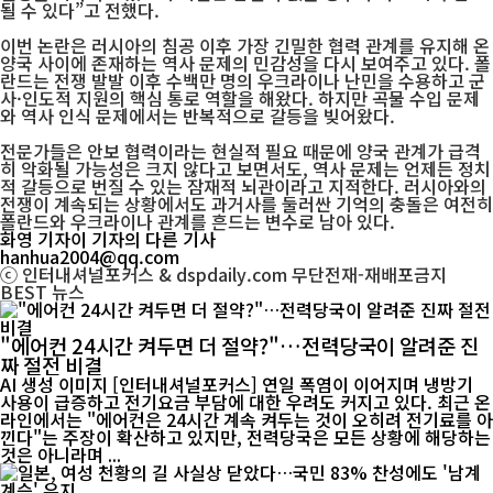
될 수 있다”고 전했다.
이번 논란은 러시아의 침공 이후 가장 긴밀한 협력 관계를 유지해 온
양국 사이에 존재하는 역사 문제의 민감성을 다시 보여주고 있다. 폴
란드는 전쟁 발발 이후 수백만 명의 우크라이나 난민을 수용하고 군
사·인도적 지원의 핵심 통로 역할을 해왔다. 하지만 곡물 수입 문제
와 역사 인식 문제에서는 반복적으로 갈등을 빚어왔다.
전문가들은 안보 협력이라는 현실적 필요 때문에 양국 관계가 급격
히 악화될 가능성은 크지 않다고 보면서도, 역사 문제는 언제든 정치
적 갈등으로 번질 수 있는 잠재적 뇌관이라고 지적한다. 러시아와의
전쟁이 계속되는 상황에서도 과거사를 둘러싼 기억의 충돌은 여전히
폴란드와 우크라이나 관계를 흔드는 변수로 남아 있다.
화영 기자
이 기자의 다른 기사
hanhua2004@qq.com
ⓒ 인터내셔널포커스 & dspdaily.com 무단전재-재배포금지
BEST
뉴스
"에어컨 24시간 켜두면 더 절약?"…전력당국이 알려준 진
짜 절전 비결
AI 생성 이미지 [인터내셔널포커스] 연일 폭염이 이어지며 냉방기
사용이 급증하고 전기요금 부담에 대한 우려도 커지고 있다. 최근 온
라인에서는 "에어컨은 24시간 계속 켜두는 것이 오히려 전기료를 아
낀다"는 주장이 확산하고 있지만, 전력당국은 모든 상황에 해당하는
것은 아니라며 ...