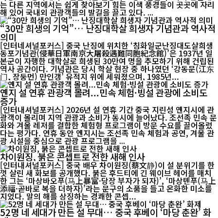
는 다른 지역에서는 쉽게 찾아보기 힘든 이색 풍경들이 곳곳에 자리
해 있어 국내외 관광객들의 발길을 끌고 있다. ...
“30만 희생의 기억”… 난징대학살 희생자 기념관과 역사적
의미
[인터네셔널포커스] 중국 난징에 위치한 ‘침화일군난징대도살희생
동포기념관(侵華日軍南京大屠殺遇難同胞紀念館)’은 1937년 일
본군이 자행한 대학살로 희생된 30만여 명을 추모하기 위해 건립된
역사 공간이다. 기념관은 당시 학살 현장 중 하나였던 ‘강동문(江东
门, 장둥먼) 만인갱’ 유적지 위에 세워졌으며, 1985년...
옌지 설 연휴 관광객 몰려...민속 체험·빙설 관광에 소비도
증가
[인터내셔널포커스] 2026년 설 연휴 기간 중국 지린성 옌지시에 관
광객이 몰리며 지역 관광과 소비가 동시에 늘어났다. 조선족 민속 문
화와 겨울 레저를 결합한 체험형 프로그램이 방문 수요를 끌어올렸
다는 평가다. 연휴 동안 옌지시는 조선족 민속 체험과 공연, 겨울 관
광 시설을 중심으로 관광 프로그램을 ...
차이원징, 붉은 콘셉트로 전한 새해 인사
[인터내셔널포커스] 중국 배우 차이원징(蔡文静)이 설 분위기를 한
껏 살린 새 화보를 공개했다. 붉은 후드티에 긴 웨이브 헤어를 매치
한 그는 ‘마상바오푸(马上暴富·당장 부자가 되자)’, ‘마상톈푸(马上
添福·곧바로 복을 더하자)’라는 문구의 소품을 들고 온화한 미소를
지었다. 말의 해를 상징하는 경쾌한 콘셉...
52명 네 세대가 만든 설 무대… 중국 후베이 ‘마당 춘완’ 화