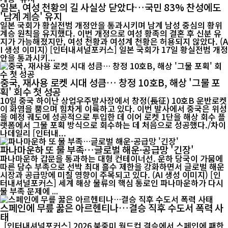
일본, 여성 천황의 길 사실상 닫았다…국민 83% 찬성에도
'남계 계승' 유지
일본 국회가 황실전범 개정안을 통과시키며 남계 남성 중심의 황위
계승 원칙을 유지했다. 이번 개정으로 여성 황족의 결혼 후 신분 유
지가 가능해졌지만, 여성 천황과 여성계 천황은 허용되지 않았다. (A
I 생성 이미지) [인터내셔널포커스] 일본 국회가 17일 황실전범 개정
안을 통과시키...
중국, 재사용 로켓 시대 성큼… 창정 10호B, 해상 '그물 포
획' 회수 첫 성공
10일 중국 하이난 상업우주발사장에서 창정(長征) 10호B 운반로켓
이 화염을 뿜으며 힘차게 이륙하고 있다. 이번 발사에서 중국은 위성
을 예정 궤도에 성공적으로 투입한 데 이어 로켓 1단을 해상 회수 플
랫폼에서 그물 포획 방식으로 회수하는 데 처음으로 성공했다./차이
나데일리 [인터내...
파나마운하 또 물 부족…글로벌 해운·공급망 '긴장'
파나마운하 갑문을 통과하는 대형 컨테이너선. 운하 당국이 가뭄에
따른 담수 부족으로 선박 최대 흘수 제한을 강화하면서 글로벌 해운
시장과 공급망에 미칠 영향이 주목되고 있다. (AI 생성 이미지) [인
터내셔널포커스] 세계 해상 물류의 핵심 통로인 파나마운하가 다시
물 부족 문제에 ...
스페인에 무릎 꿇은 아르헨티나…결승 직후 수도서 폭력 사
태
[인터내셔널포커스] 2026 북중미 월드컵 결승에서 스페인에 패한