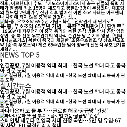
직후, 아르헨티나 수도 부에노스아이레스에서 축구 팬들의 폭력 사
태가 발생해 최소 15명이 체포되고 경찰관 3명이 부상했다. 대표팀
의 월드컵 2연패가 무산된 직후 벌어진 이번 소요 사태는 아르헨티
나 사회에 적지 않은 충격을 안겼다. 신...
북·중, 우호조약 65주년 기념…북한 "전략관계 새 단계로"
1960년대 저우언라이 중국 총리의 북한 공식 방문 당시 공항 영접
장면. 중·북 전통 우호관계의 역사적 순간을 담은 기록 영상. [인터
내셔널포커스] 북한이 중국과 체결한 '조중우호협조 및 상호원조조
약'(중·북 우호조약) 체결 65주년을 맞아 양국의 전통적 우호관계를
재확인...
NEWS
TOP 5
1
연길공항, 7월 이용객 역대 최대…한국 노선 확대 타고 동북
아 관문 도약
실시간뉴스
연길공항, 7월 이용객 역대 최대…한국 노선 확대 타고 동북
아 관문 도약
파나마운하 또 물 부족…글로벌 해운·공급망 '긴장'
스페인령 세우타 밀입국 사태 진정 국면…5만 명 유입·67
명 사망, EU 국경관리 시험대