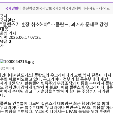
국제일반
미·중전략경쟁
국제안보
국제정치
국제경제
에너지·자원
국제·외교
국제
국제일반
“젤렌스키 훈장 취소해야”…폴란드, 과거사 문제로 강경
대응
화영
기자
입력 2026.06.17 07:22
댓글 0
가
생성 이미지
[인터내셔널포커스] 폴란드와 우크라이나의 오랜 역사 갈등이 다시
수면 위로 떠오르고 있다. 우크라이나 정부가 한 특수부대에 제2차
세계대전 당시 활동했던 민족주의 무장조직의 이름을 부여하자 폴란
드 정치권이 강하게 반발하며 볼로디미르 젤렌스키 우크라이나 대통
령에게 수여된 최고 국가훈장을 박탈해야 한다는 주장까지 제기됐
다.
폴란드 언론들에 따르면 젤렌스키 대통령은 최근 행정명령을 통해
우크라이나 군 특수부대에 ‘우크라이나 반란군(UPA)의 영웅들’이라
는 명칭을 부여했다. 우크라이나에서는 UPA를 독립을 위해 투쟁한