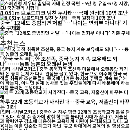
8,051m 브로드피크 덮친 눈사태…국제 원정대 10명 조난
중국 "12세도 중범죄면 처벌"…'나이는 면죄부 아니다' 기
준 구체화
추천뉴스
"한국 국적 취득한 조선족, 중국 농지 계속 보유해도 되
나"……동북 농촌의 오래된 논쟁
[인터내셔널포커스] 중국 동북지역 조선족 마을에서 오랫동안 제기
돼 온 농지 문제가 다시 관심을 끌고 있다. 한국으로 이주해 한국 국
적을 취득한 조선족들이 중국에 남겨둔 농지와 주택을 계속 보유해
야 하는지, 아니면 실제 농사를 짓는 주민들에게 다시 배분해야 하는
지를 둘러싼 논쟁이다....
하루 22개 초등학교가 사라진다…중국 교육, 저출산이 바꾸
는 미래
[인터내셔널포커스] 중국에서 하루 평균 22개의 초등학교가 문을 닫
고 있다. 학생 수 증가에 맞춰 학교를 늘리던 시대가 끝나고, 저출산
과 학령인구 감소에 대응하는 교육체계 재편이 본격화되고 있다. 교
육계는 이를 단순한 폐교가 아닌 '규모 확대에서 교육의 질 향상으로