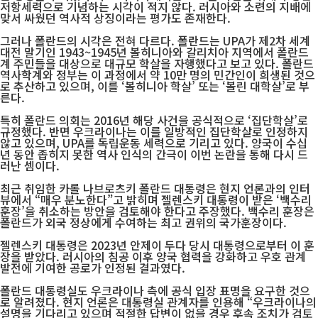
저항세력으로 기념하는 시각이 적지 않다. 러시아와 소련의 지배에
맞서 싸웠던 역사적 상징이라는 평가도 존재한다.
그러나 폴란드의 시각은 전혀 다르다. 폴란드는 UPA가 제2차 세계
대전 말기인 1943~1945년 볼히니아와 갈리치아 지역에서 폴란드
계 주민들을 대상으로 대규모 학살을 자행했다고 보고 있다. 폴란드
역사학계와 정부는 이 과정에서 약 10만 명의 민간인이 희생된 것으
로 추산하고 있으며, 이를 ‘볼히니아 학살’ 또는 ‘볼린 대학살’로 부
른다.
특히 폴란드 의회는 2016년 해당 사건을 공식적으로 ‘집단학살’로
규정했다. 반면 우크라이나는 이를 일방적인 집단학살로 인정하지
않고 있으며, UPA를 독립운동 세력으로 기리고 있다. 양국이 수십
년 동안 좁히지 못한 역사 인식의 간극이 이번 논란을 통해 다시 드
러난 셈이다.
최근 취임한 카롤 나브로츠키 폴란드 대통령은 현지 언론과의 인터
뷰에서 “매우 분노한다”고 밝히며 젤렌스키 대통령이 받은 ‘백수리
훈장’을 취소하는 방안을 검토해야 한다고 주장했다. 백수리 훈장은
폴란드가 외국 정상에게 수여하는 최고 권위의 국가훈장이다.
젤렌스키 대통령은 2023년 안제이 두다 당시 대통령으로부터 이 훈
장을 받았다. 러시아의 침공 이후 양국 협력을 강화하고 우호 관계
발전에 기여한 공로가 인정된 결과였다.
폴란드 대통령실도 우크라이나 측에 공식 입장 표명을 요구한 것으
로 알려졌다. 현지 언론은 대통령실 관계자를 인용해 “우크라이나의
설명을 기다리고 있으며 적절한 답변이 없을 경우 후속 조치가 검토