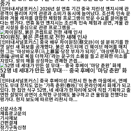
증가
[인터내셔널포커스] 2026년 설 연휴 기간 중국 지린성 옌지시에 관
광객이 몰리며 지역 관광과 소비가 동시에 늘어났다. 조선족 민속 문
화와 겨울 레저를 결합한 체험형 프로그램이 방문 수요를 끌어올렸
다는 평가다. 연휴 동안 옌지시는 조선족 민속 체험과 공연, 겨울 관
광 시설을 중심으로 관광 프로그램을 ...
차이원징, 붉은 콘셉트로 전한 새해 인사
[인터내셔널포커스] 중국 배우 차이원징(蔡文静)이 설 분위기를 한
껏 살린 새 화보를 공개했다. 붉은 후드티에 긴 웨이브 헤어를 매치
한 그는 ‘마상바오푸(马上暴富·당장 부자가 되자)’, ‘마상톈푸(马上
添福·곧바로 복을 더하자)’라는 문구의 소품을 들고 온화한 미소를
지었다. 말의 해를 상징하는 경쾌한 콘셉...
52명 네 세대가 만든 설 무대… 중국 후베이 ‘마당 춘완’ 화
제
[인터내셔널포커스] 중국 후베이성 리촨시 한 농촌 마을에서, 연예
인도 무대 장치도 없는 ‘가족 춘완(春晚)’이 온라인에서 화제가 되고
있다. 한 집안 식구 52명, 네 세대가 한자리에 모여 직접 기획하고 출
연한 설맞이 공연이 소박한 구성에도 불구하고 큰 울림을 전했다는
평가다. 현지 보도에 따르면 리촨시 마...
신문사소개
제휴광고문의
기사제보
간편결제
정기구독신청