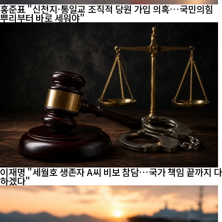
홍준표 "신천지·통일교 조직적 당원 가입 의혹…국민의힘
뿌리부터 바로 세워야"
이재명 "세월호 생존자 A씨 비보 참담…국가 책임 끝까지 다
하겠다"