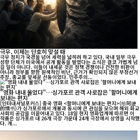
극우, 이제는 단호히 맞설 때
극우 정치가 국경을 넘어 세력을 넓히려 하고 있다. 국내 일부 극우
성향 단체가 미국에서 공개 활동을 벌였다는 소식은 결코 가볍게 넘
길 일이 아니다. 이들이 내세운 것은 정책 경쟁이나 건전한 비판이
아니라 정부를 향한 원색적인 비난, 근거가 확인되지 않은 부정선거
주장, 종교를 앞세운 선동이었다. 민주주의...
"영화 내내 울었다"…싱가포르 관객 사로잡은 '할머니에게
보내는 편지'
[인터내셔널포커스] 중국 영화 <할머니에게 보내는 편지>(给阿嬷
的情书)가 싱가포르에서 개봉과 동시에 큰 관심을 모으며 해외 화교
사회의 공감을 이끌어내고 있다. 18일 현지 영화업계에 따르면 이
작품은 싱가포르 내 26개 극장 가운데 24개 극장에서 상영을 시작했
다. 개...