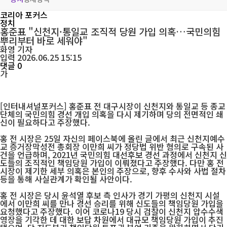
코리아 포커스
정치
홍준표 "신천지·통일교 조직적 당원 가입 의혹…국민의힘
뿌리부터 바로 세워야"
화영
기자
입력 2026.06.25 15:15
댓글 0
가
[인터내셔널포커스] 홍준표 전 대구시장이 신천지와 통일교 등 종교
단체의 국민의힘 경선 개입 의혹을 다시 제기하며 당의 전면적인 쇄
신이 필요하다고 주장했다.
홍 전 시장은 25일 자신의 페이스북에 올린 글에서 최근 신천지예수
교 증거장막성전 총회장 이만희 씨가 정당법 위반 혐의로 구속된 사
건을 언급하며, 2021년 국민의힘 대선후보 경선 과정에서 신천지 신
도들의 조직적인 책임당원 가입이 이뤄졌다고 주장했다. 다만 홍 전
시장이 제기한 세부 의혹은 본인의 주장으로, 향후 수사와 사법 절차
등을 통해 사실관계가 확인될 사안이다.
홍 전 시장은 당시 윤석열 후보 측 인사가 경기 가평의 신천지 시설
에서 이만희 씨를 만나 경선 승리를 위해 신도들의 책임당원 가입을
요청했다고 주장했다. 이어 코로나19 당시 검찰이 신천지 압수수색
영장을 기각한 데 대한 보답 차원에서 대규모 책임당원 가입이 추진