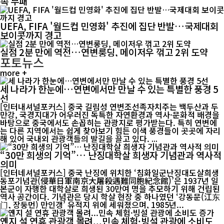
속 무패
UEFA, FIFA '월드컵 민영화' 추진에 집단 반발…국제대회
보이콧까지 경고
실점 2분 만에 역전…연변룽딩, 메이저우 꺾고 2위 도약
포토뉴스
more +
세 나라가 한눈에…연변에서만 만날 수 있는 특별한 풍경 5
선
[인터내셔널포커스] 중국 길림성 연변조선족자치주는 백두산과 두
만강, 국경지대가 어우러진 독특한 자연환경과 역사·문화적 배경을
바탕으로 중국에서도 손꼽히는 관광지로 평가받는다. 특히 연변에
는 다른 지역에서는 쉽게 찾아보기 힘든 이색 풍경들이 곳곳에 자리
해 있어 국내외 관광객들의 발길을 끌고 있다. ...
“30만 희생의 기억”… 난징대학살 희생자 기념관과 역사적
의미
[인터네셔널포커스] 중국 난징에 위치한 ‘침화일군난징대도살희생
동포기념관(侵華日軍南京大屠殺遇難同胞紀念館)’은 1937년 일
본군이 자행한 대학살로 희생된 30만여 명을 추모하기 위해 건립된
역사 공간이다. 기념관은 당시 학살 현장 중 하나였던 ‘강동문(江东
门, 장둥먼) 만인갱’ 유적지 위에 세워졌으며, 1985년...
옌지 설 연휴 관광객 몰려...민속 체험·빙설 관광에 소비도