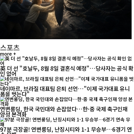
스포츠
more +
英 더 선 "호날두, 8월 8일 결혼식 예정"…당사자는 공식 확
인 없어
네이마르, 브라질 대표팀 은퇴 선언…"이제 국가대표 유니
폼을 벗는다"
연변룽딩, 한국 국민대와 손잡았다…한·중 국제 축구인재
양성 본격화
97분 극장골! 연변룽딩, 난징시티와 1-1 무승부…6경기 연