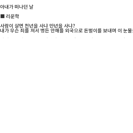
아내가 떠나던 날
■ 리운학
사람이 살면 천년을 사냐 만년을 사냐?
내가 무슨 죄를 져서 병든 안해를 외국으로 돈벌이를 보내며 이 눈물
안해의 트렁크를 들고 터벅터벅 걷는데 아들, 며느리는 눈물을 흘리며
안해는 연길 역으로 달리는 택시에서 나의 손을 꼬옥 잡고 차창너머
안해의 고운 얼굴에는 이제 가면 살아서 만날지...하는 기색이 너무
남들은 비행기 편으로 가지만 안해는 돈 때문에 기어코 기차를 선택
안해와 나는 암병환자에게 자리를 양보하고 위층 침대에 올라갔다.
둘은 건너지 못할 공간이 생겨 서로 팔을 펴 손에 손잡고 하염없이 
끊을줄 모르고 흘러 내리는 그 눈물...
날이 새면 갈라지는데 왜서 이 밤은 빨리도 깊어가냐?
어느 시각에 잠이 들었던지 눈을 뜨고 보니 차창밖은 눈꽃이 흩날리
안해도 차창 밖을 보다 말고 멀거니 나를 건너다 본다.
돌아 누으며 눈물을 씻는 안해, 나는 슬그머니 손을 뻗쳐 안해의 잔
기차는 고동을 길게 울리며 구태역을 지났다.
거위털같은 눈은 새벽하늘을 꽉 덮고 억수로 쏟아졌다.
(저 눈이 돈이면 얼마나 좋을가? 그러면 세상에 좋은 병원은 다 갈수 
나는 마음 속으로 되뇌이며 스르르 눈을 감았다.
떠나가는 안해의 마음을 편하게 하는 것이 나의 마음가짐 이였다.