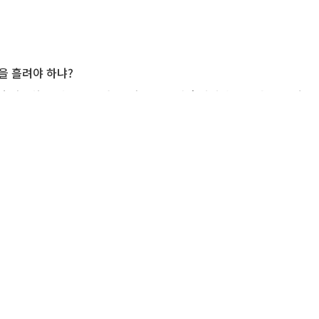
을 흘려야 하냐?
 전송하고 쌍둥이 손자, 손녀는 우두커니 서서 웃지도 울지도 않고 
로 해란강만 굽어 보았다.
도 력력했다.
했다.
바라보며 눈과 눈으로 말했다.
고 있었다.
등을 다독거렸다.
있겠는데...)