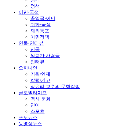
정책
이민·국적
출입국·이민
귀화·국적
재외동포
이민정책
인물·인터뷰
인물
외교가 사람들
인터뷰
오피니언
기획/연재
칼럼/기고
장유리 교수의 문화칼럼
글로벌라이프
역사·문화
연예
스포츠
포토뉴스
동영상뉴스