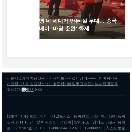
52명 네 세대가 만든 설 무대… 중국
후베이 ‘마당 춘완’ 화제
신문사소개
제휴광고문의
기사제보
간편결제
정기구독신청
이용약관
개인정보처리방침
청소년보호정책
이메일무단수집거부
저작권정책
고객센터
RSS
韓華미디어 | 제호 : 인터내셔널포커스 | 등록번호 : 경기 아54198│등록
일자 2011.10.24│발행·편집인 : 정경화│발행주소 : 경기도 김포시 봉화
로 17-19 502호 | TEL: 031-990-5844│FAX : 031-990-8695│청소년보호