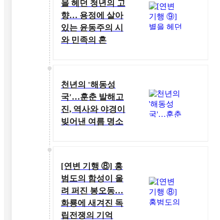
을 헤던 청년의 고
향… 용정에 살아
있는 윤동주의 시
와 민족의 혼
천년의 '해동성
국'…훈춘 발해고
진, 역사와 야경이
빚어낸 여름 명소
[연변 기행 ⑧] 홍
범도의 함성이 울
려 퍼진 봉오동…
화룡에 새겨진 독
립전쟁의 기억