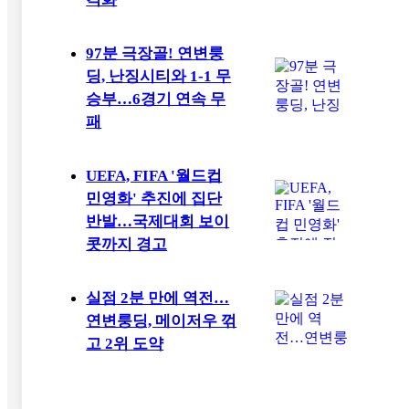
97분 극장골! 연변룽
딩, 난징시티와 1-1 무
승부…6경기 연속 무
패
UEFA, FIFA '월드컵
민영화' 추진에 집단
반발…국제대회 보이
콧까지 경고
실점 2분 만에 역전…
연변룽딩, 메이저우 꺾
고 2위 도약