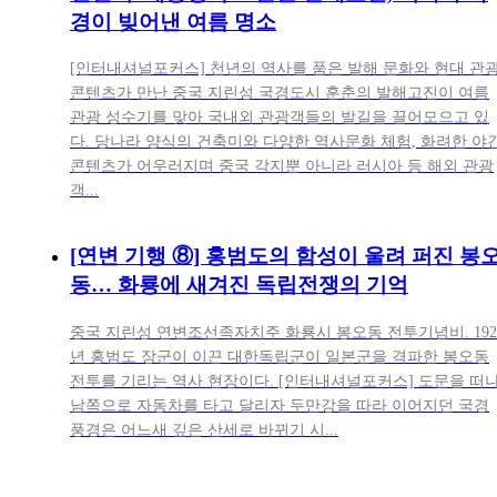
경이 빚어낸 여름 명소
[인터내셔널포커스] 천년의 역사를 품은 발해 문화와 현대 관
콘텐츠가 만난 중국 지린성 국경도시 훈춘의 발해고진이 여름
관광 성수기를 맞아 국내외 관광객들의 발길을 끌어모으고 있
다. 당나라 양식의 건축미와 다양한 역사문화 체험, 화려한 야
콘텐츠가 어우러지며 중국 각지뿐 아니라 러시아 등 해외 관광
객...
[연변 기행 ⑧] 홍범도의 함성이 울려 퍼진 봉
동… 화룡에 새겨진 독립전쟁의 기억
중국 지린성 연변조선족자치주 화룡시 봉오동 전투기념비. 192
년 홍범도 장군이 이끈 대한독립군이 일본군을 격파한 봉오동
전투를 기리는 역사 현장이다. [인터내셔널포커스] 도문을 떠
남쪽으로 자동차를 타고 달리자 두만강을 따라 이어지던 국경
풍경은 어느새 깊은 산세로 바뀌기 시...