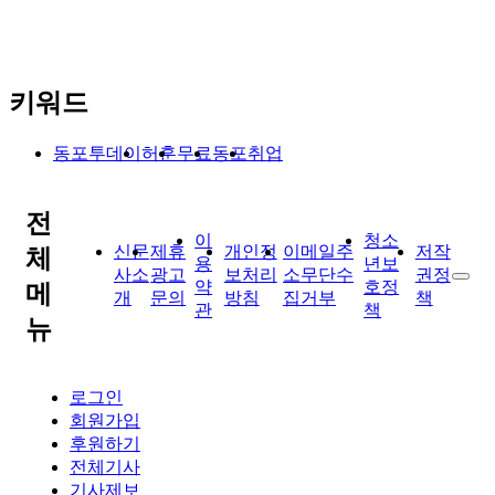
키워드
동포투데이
허훈
무료
동포
취업
전
이
청소
신문
제휴
개인정
이메일주
저작
체
용
년보
사소
광고
보처리
소무단수
권정
약
호정
메
개
문의
방침
집거부
책
관
책
뉴
로그인
회원가입
후원하기
전체기사
기사제보