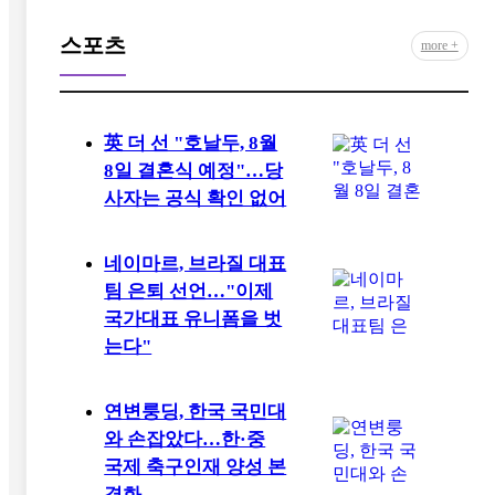
스포츠
more +
英 더 선 "호날두, 8월
8일 결혼식 예정"…당
사자는 공식 확인 없어
네이마르, 브라질 대표
팀 은퇴 선언…"이제
국가대표 유니폼을 벗
는다"
연변룽딩, 한국 국민대
와 손잡았다…한·중
국제 축구인재 양성 본
격화