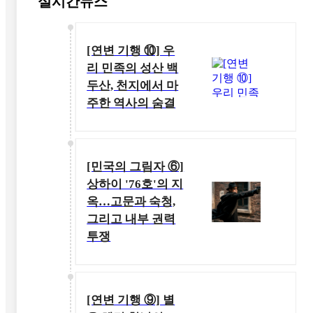
실시간뉴스
[연변 기행 ⑩] 우
리 민족의 성산 백
두산, 천지에서 마
주한 역사의 숨결
[민국의 그림자 ⑥]
상하이 '76호'의 지
옥…고문과 숙청,
그리고 내부 권력
투쟁
[연변 기행 ⑨] 별