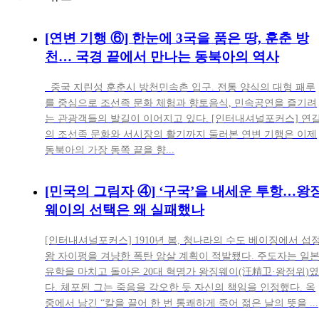
[연변 기행 ⑥] 한눈에 3국을 품은 땅, 훈춘 방
천… 국경 끝에서 만나는 동북아의 역사
중국 지린성 훈춘시 방천민속촌 입구. 전통 양식의 대형 패루
를 중심으로 조선족 문화 체험과 향토음식, 민속공연을 즐기려
는 관광객들의 발길이 이어지고 있다. [인터내셔널포커스] 연
의 조선족 문화와 서시장의 활기까지 둘러본 연변 기행은 이제
동북아의 가장 동쪽 끝을 향...
[민국의 그림자 ④] ‘구국’을 내세운 투항…왕
웨이의 선택은 왜 실패했나
[인터내셔널포커스] 1910년 봄, 청나라의 수도 베이징에서 섭
왕 자이펑을 겨냥한 폭탄 암살 계획이 적발됐다. 주도자는 일
유학을 마치고 돌아온 20대 혁명가 왕징웨이(汪精卫·왕정위)였
다. 체포된 그는 죽음을 각오한 듯 자신의 책임을 인정했다. 옥
중에서 남긴 “칼을 끌어 한 번 통쾌하게 죽어 젊은 날의 뜻을 ...