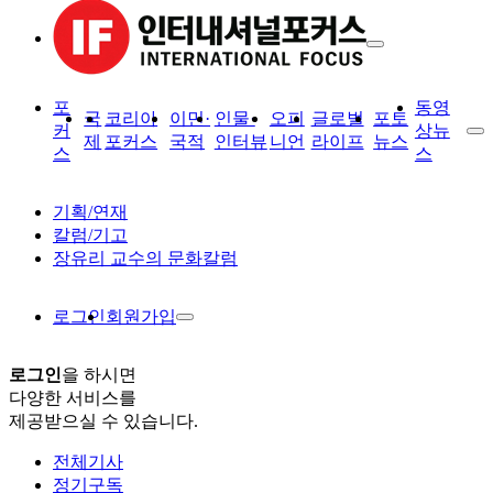
포
동영
국
코리아
이민·
인물·
오피
글로벌
포토
커
상뉴
제
포커스
국적
인터뷰
니언
라이프
뉴스
스
스
기획/연재
칼럼/기고
장유리 교수의 문화칼럼
로그인
회원가입
로그인
을 하시면
다양한 서비스를
제공받으실 수 있습니다.
전체기사
정기구독