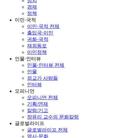
정치
경제
정책
이민·국적
이민·국적 전체
출입국·이민
귀화·국적
재외동포
이민정책
인물·인터뷰
인물·인터뷰 전체
인물
외교가 사람들
인터뷰
오피니언
오피니언 전체
기획/연재
칼럼/기고
장유리 교수의 문화칼럼
글로벌라이프
글로벌라이프 전체
역사·문화