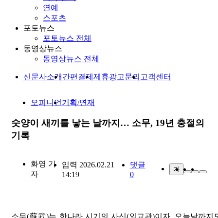
연예
스포츠
포토뉴스
포토뉴스 전체
동영상뉴스
동영상뉴스 전체
신문사소개
간편결제
제휴광고문의
고객센터
오피니언
기획/연재
숫양이 새끼를 낳는 날까지… 소무, 19년 충절의
기록
화영
기
입력 2026.02.21
댓글
가
자
14:19
0
소무(蘇武)는 한나라 시기의 사신(외교관)이자, 오늘날까지