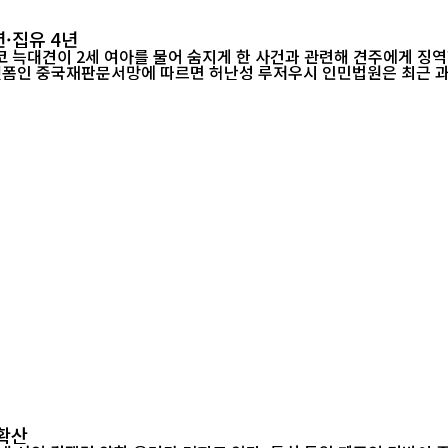
년·집유 4년
 늑대견이 2세 여아를 물어 숨지게 한 사건과 관련해 견주에게 징역
판단했다. 중국 관영 법률 공개 플랫폼인 중국재판문서망에 따르면 허난성 루저우시 인민법원은
확산