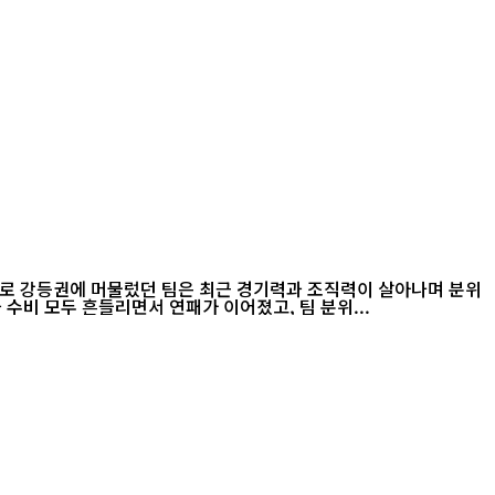
으로 강등권에 머물렀던 팀은 최근 경기력과 조직력이 살아나며 분위
. 공격과 수비 모두 흔들리면서 연패가 이어졌고, 팀 분위...