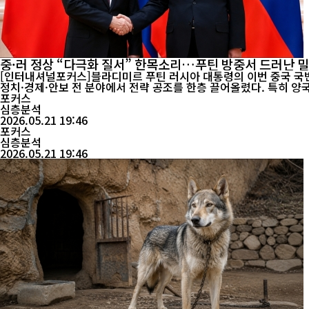
중·러 정상 “다극화 질서” 한목소리…푸틴 방중서 드러난 
[인터내셔널포커스]블라디미르 푸틴 러시아 대통령의 이번 중국 국빈
정치·경제·안보 전 분야에서 전략 공조를 한층 끌어올렸다. 특히 양
포커스
제기된다. ...
심층분석
2026.05.21 19:46
포커스
심층분석
2026.05.21 19:46