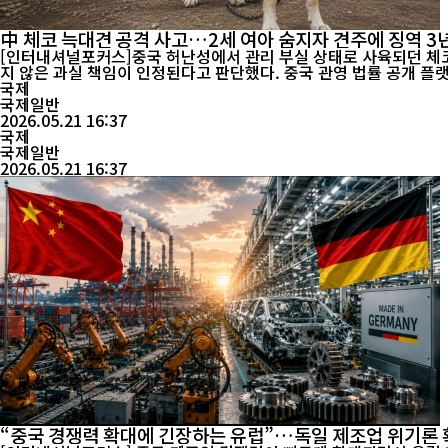
中 체코 늑대견 공격 사고…2세 여아 숨지자 견주에 징역 3
[인터내셔널포커스]중국 허난성에서 관리 부실 상태로 사육되던 체코
지 않은 과실 책임이 인정된다고 
국제
국제일반
2026.05.21 16:37
국제
국제일반
2026.05.21 16:37
“중국 경쟁력 확대에 긴장하는 유럽”…독일 제조업 위기론 