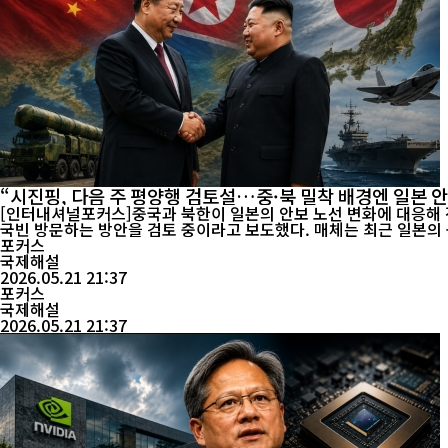
“시진핑, 다음 주 평양행 검토설…중·북 밀착 배경엔 일본 안
[인터내셔널포커스]중국과 북한이 일본의 안보 노선 변화에 대응해 전
포커스
국제해설
2026.05.21 21:37
포커스
국제해설
2026.05.21 21:37