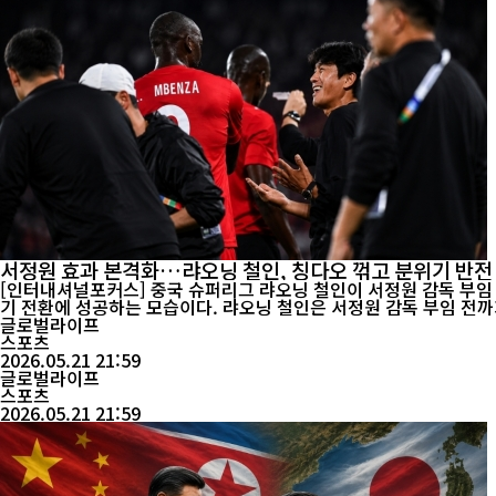
서정원 효과 본격화…랴오닝 철인, 칭다오 꺾고 분위기 반전
[인터내셔널포커스] 중국 슈퍼리그 랴오닝 철인이 서정원 감독 부임
기 전환에 성공하는 모습이다. 랴오닝 철인은 
글로벌라이프
스포츠
2026.05.21 21:59
글로벌라이프
스포츠
2026.05.21 21:59