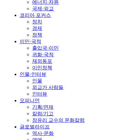
에너지·자원
국제·외교
코리아 포커스
정치
경제
정책
이민·국적
출입국·이민
귀화·국적
재외동포
이민정책
인물·인터뷰
인물
외교가 사람들
인터뷰
오피니언
기획/연재
칼럼/기고
장유리 교수의 문화칼럼
글로벌라이프
역사·문화
연예