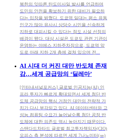
북한의 잇따른 탄도미사일 발사를 언급하며
도민의 안전을 확보하기 위한 대비가 필요하
다는 입장을 밝혔다. 도쿄역 일대는 평소 유동
인구가 많아 유사시 상당수 시민을 신속하게
지하로 대피시킬 수 있다는 점도 시설 선정의
배경이 됐다. 대상 시설은 도쿄도 관련 기관이
운영하는 야에스 지하주차장으로, 도쿄역 앞
도로 아래 지하 2개 층에 걸쳐 있으며 전...
AI 시대 더 커진 대만 반도체 존재
감…세계 공급망의 ‘딜레마’
[인터내셔널포커스] 글로벌 인공지능(AI) 인
프라 투자가 빠르게 확대되면서 세계 첨단 반
도체 공급망의 핵심 거점인 대만의 전략적 가
치가 다시 부각되고 있다. AI 데이터센터와 고
성능 컴퓨팅 수요가 늘어날수록 첨단 공정 반
도체에 대한 의존도 역시 높아지기 때문이다.
스탠다드차타드 글로벌 최고투자책임자(CIO)
오피스 측 분석에 따르면 세계 7나노미터(㎚)