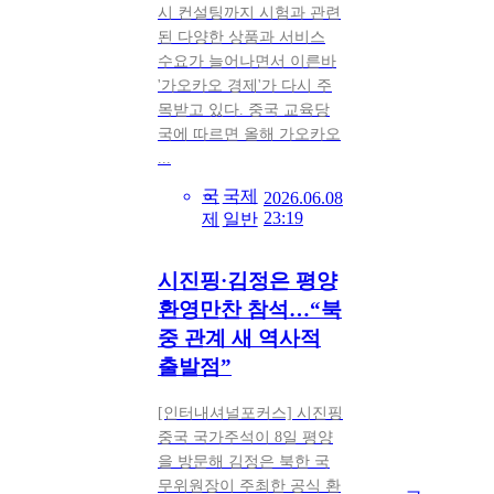
시 컨설팅까지 시험과 관련
된 다양한 상품과 서비스
수요가 늘어나면서 이른바
'가오카오 경제'가 다시 주
목받고 있다. 중국 교육당
국에 따르면 올해 가오카오
...
국
국제
2026.06.08
23:19
제
일반
시진핑·김정은 평양
환영만찬 참석…“북
중 관계 새 역사적
출발점”
[인터내셔널포커스] 시진핑
중국 국가주석이 8일 평양
을 방문해 김정은 북한 국
무위원장이 주최한 공식 환