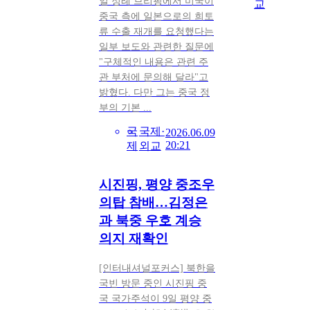
일 정례 브리핑에서 미국이
교
중국 측에 일본으로의 희토
류 수출 재개를 요청했다는
일부 보도와 관련한 질문에
"구체적인 내용은 관련 주
관 부처에 문의해 달라"고
밝혔다. 다만 그는 중국 정
부의 기본 ...
국
국제·
2026.06.09
20:21
제
외교
시진핑, 평양 중조우
의탑 참배…김정은
과 북중 우호 계승
의지 재확인
[인터내셔널포커스] 북한을
국빈 방문 중인 시진핑 중
국 국가주석이 9일 평양 중