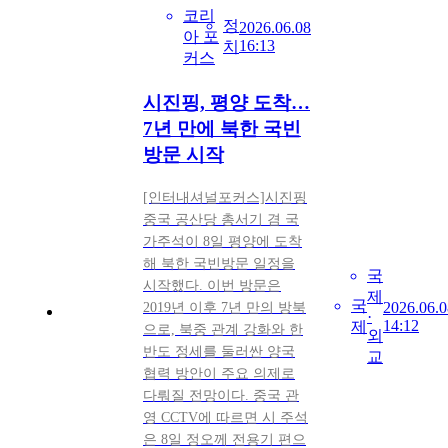
코리
정
2026.06.08
아 포
16:13
치
커스
시진핑, 평양 도착…
7년 만에 북한 국빈
방문 시작
[인터내셔널포커스]시진핑
중국 공산당 총서기 겸 국
가주석이 8일 평양에 도착
해 북한 국빈방문 일정을
국
시작했다. 이번 방문은
제
국
2026.06.0
2019년 이후 7년 만의 방북
·
14:12
제
으로, 북중 관계 강화와 한
외
반도 정세를 둘러싼 양국
교
협력 방안이 주요 의제로
다뤄질 전망이다. 중국 관
영 CCTV에 따르면 시 주석
은 8일 정오께 전용기 편으