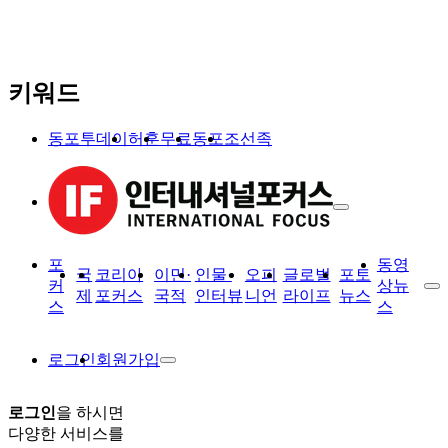
키워드
동포투데이
허훈
무료
동포
조선족
포
동영
국
코리아
이민·
인물·
오피
글로벌
포토
커
상뉴
제
포커스
국적
인터뷰
니언
라이프
뉴스
스
스
로그인
회원가입
로그인
을 하시면
다양한 서비스를