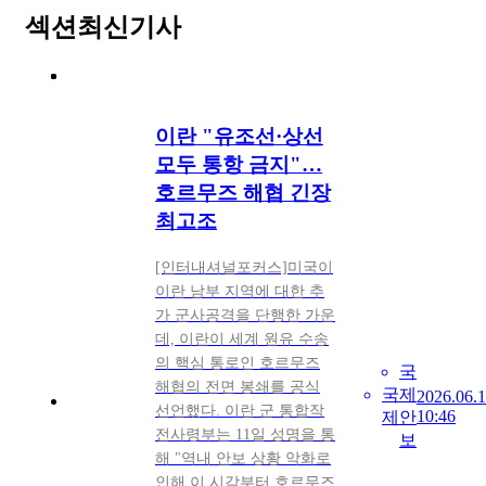
섹션
최신기사
이란 "유조선·상선
모두 통항 금지"…
호르무즈 해협 긴장
최고조
[인터내셔널포커스]미국이
이란 남부 지역에 대한 추
가 군사공격을 단행한 가운
데, 이란이 세계 원유 수송
의 핵심 통로인 호르무즈
국
해협의 전면 봉쇄를 공식
국
제
2026.06.1
선언했다. 이란 군 통합작
10:46
제
안
전사령부는 11일 성명을 통
보
해 "역내 안보 상황 악화로
인해 이 시각부터 호르무즈