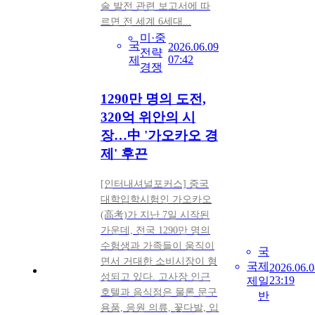
술 발전 관련 보고서에 따
르면 전 세계 6세대...
미·중
국
2026.06.09
전략
07:42
제
경쟁
1290만 명의 도전,
320억 위안의 시
장…中 '가오카오 경
제' 후끈
[인터내셔널포커스] 중국
대학입학시험인 가오카오
(高考)가 지난 7일 시작된
가운데, 전국 1290만 명의
수험생과 가족들이 움직이
국
면서 거대한 소비시장이 형
국
제
2026.06.0
성되고 있다. 고사장 인근
23:19
제
일
호텔과 음식점은 물론 문구
반
용품, 응원 의류, 꽃다발, 입