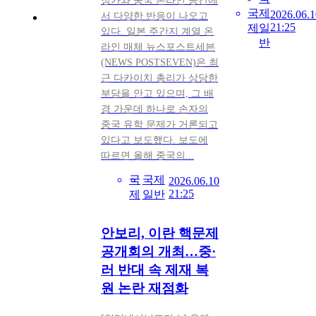
정가와 중국 온라인 공간에
국
제
2026.06.1
서 다양한 반응이 나오고
21:25
제
일
있다. 일본 주간지 계열 온
반
라인 매체 뉴스포스트세븐
(NEWS POSTSEVEN)은 최
근 다카이치 총리가 상당한
부담을 안고 있으며, 그 배
경 가운데 하나로 손자의
중국 유학 문제가 거론되고
있다고 보도했다. 보도에
따르면 올해 중국의...
국
국제
2026.06.10
21:25
제
일반
안보리, 이란 핵문제
공개회의 개최…중·
러 반대 속 제재 복
원 논란 재점화