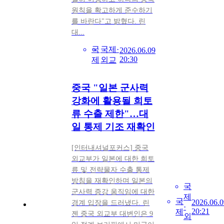
원칙을 확고하게 준수하기
를 바란다"고 밝혔다. 린
대...
국
국제·
2026.06.09
20:30
제
외교
중국 "일본 군사력
강화에 활용될 희토
류 수출 제한"…대
일 통제 기조 재확인
[인터내셔널포커스] 중국
외교부가 일본에 대한 희토
류 및 전략물자 수출 통제
방침을 재확인하며 일본의
국
군사력 증강 움직임에 대한
제
국
2026.06.0
경계 입장을 드러냈다. 린
·
20:21
제
젠 중국 외교부 대변인은 9
외