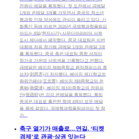
전원이 메달을 획득했다. 첫 도전에서 금메달
1개와 은메달 3개를 거두면서 중국의 청소년
핵과학 인재 양성에도 관심이 쏠리고 있다. 신
화통신 등에 따르면 2026년 국제핵과학올림피
아드는 8일(현지시간) 사우디아라비아 서부
도시 제다에서 폐막했다. 중국 대표팀은 이번
대회에 처음 참가해 금메달 1개와 은메달 3개
를 획득했다. 중국 측은 대표팀 종합 성적이
참가국 가운데 상위권을 기록했다고 전했다.
금메달은 베이징 제80중학교 왕징캠퍼스의 류
쓰치(刘思齐)가 차지했다. 베이징 제11학교의
왕위안페이(王元芾), 베이징 제8중학교의 쑨
룽쩌(孙荣泽), 베이징 제101중학교의 장위쉬
안(张语轩)은 각각 은메달을 획득했다. 특히
중국은 대표로 출전한 학생 4명이 모두 메달
을 목에 걸었다. 국제핵과학올림피아드 첫 참
가...
축구 열기가 매출로…연길, ‘티켓
경제’로 관광·상권 잇는다