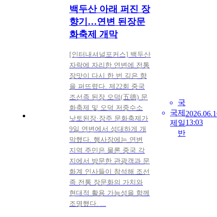
백두산 아래 퍼진 장
향기…연변 된장문
화축제 개막
[인터내셔널포커스] 백두산
자락에 자리한 연변에 전통
장맛이 다시 한 번 깊은 향
을 퍼뜨렸다. 제22회 중국
조선족 된장 오덕(五德) 문
국
화축제 및 오덕 저중수소
국
제
2026.06.1
낫토된장·장주 문화축제가
13:03
제
일
9일 연변에서 성대하게 개
반
막했다. 행사장에는 연변
지역 주민은 물론 중국 각
지에서 방문한 관광객과 문
화계 인사들이 참석해 조선
족 전통 장문화의 가치와
현대적 활용 가능성을 함께
조명했다. ...