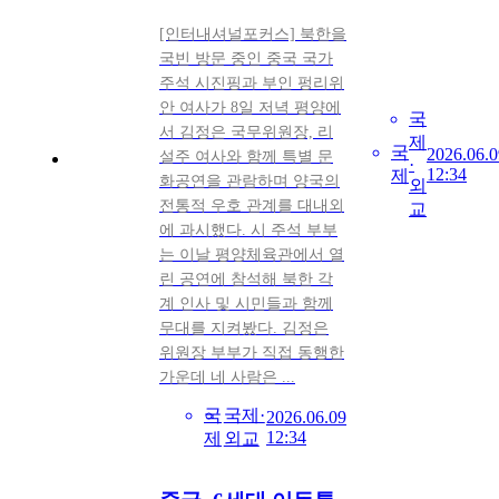
[인터내셔널포커스] 북한을
국빈 방문 중인 중국 국가
주석 시진핑과 부인 펑리위
안 여사가 8일 저녁 평양에
국
서 김정은 국무위원장, 리
제
국
2026.06.0
설주 여사와 함께 특별 문
·
12:34
제
화공연을 관람하며 양국의
외
전통적 우호 관계를 대내외
교
에 과시했다. 시 주석 부부
는 이날 평양체육관에서 열
린 공연에 참석해 북한 각
계 인사 및 시민들과 함께
무대를 지켜봤다. 김정은
위원장 부부가 직접 동행한
가운데 네 사람은 ...
국
국제·
2026.06.09
12:34
제
외교