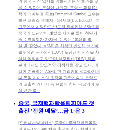
의 중국 시장 입지를 약화시키는 역효과를 낳
을 수 있다는 분석이 나왔다. 프랑스 파리1대
학의 에마뉘엘 콩브(Emmanuel Combe) 교수는
최근 프랑스 경제지 《레제코(Les Echos)》 기
고문에서 네덜란드 반도체 장비업체 ASML과
중국의 노광장비 개발을 사례로 들어 첨단기
술 수출통제가 가져올 수 있는 ‘봉쇄의 역
설’을 짚었다. ASML은 최첨단 반도체 생산에
필수적인 극자외선(EUV) 노광장비 시장을 사
실상 독점하고 있으며 심자외선(DUV) 장비
분야에서도 압도적인 경쟁력을 갖고 있다. 이
러한 기술력은 ASML 한 기업만의 성과라기보
다 독일 자이스의 초정밀 광학기술과 트럼프
의 고출력 레이저 등 유럽의 첨단 공급망이 수
십 년간 축...
중국, 국제핵과학올림피아드 첫
출전 ‘전원 메달’…금 1·은 3
[인터내셔널퍼커스] 중국이 국제핵과학올림
피아드(INSO)에 처음 출전해 참가 학생 4명