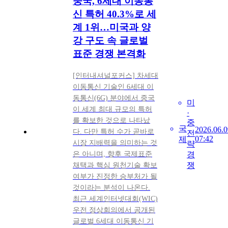
중국, 6세대 이동통
신 특허 40.3%로 세
계 1위…미국과 양
강 구도 속 글로벌
표준 경쟁 본격화
[인터내셔널포커스] 차세대
이동통신 기술인 6세대 이
동통신(6G) 분야에서 중국
미
이 세계 최대 규모의 특허
·
를 확보한 것으로 나타났
중
국
2026.06.0
다. 다만 특허 수가 곧바로
전
07:42
제
시장 지배력을 의미하는 것
략
은 아니며, 향후 국제표준
경
쟁
채택과 핵심 원천기술 확보
여부가 진정한 승부처가 될
것이라는 분석이 나온다.
최근 세계인터넷대회(WIC)
우전 정상회의에서 공개된
글로벌 6세대 이동통신 기