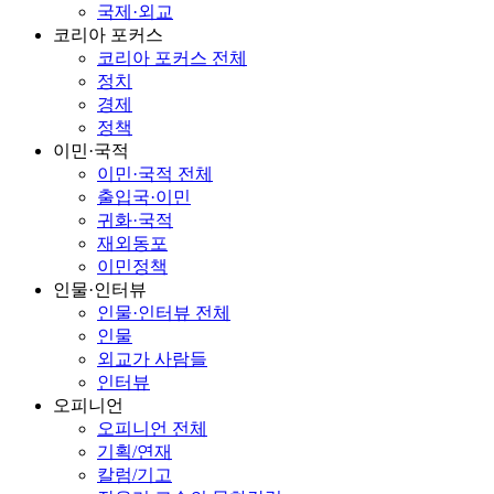
국제·외교
코리아 포커스
코리아 포커스 전체
정치
경제
정책
이민·국적
이민·국적 전체
출입국·이민
귀화·국적
재외동포
이민정책
인물·인터뷰
인물·인터뷰 전체
인물
외교가 사람들
인터뷰
오피니언
오피니언 전체
기획/연재
칼럼/기고