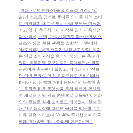
[인터내셔널포커스] 중국 길림성 연길시(延
吉)가 스포츠 경기로 몰려든 인파를 지역 소비
로 연결하며 새로운 도시 소비 모델을 만들어
가고 있다. 축구장에서 시작된 열기가 음식점
과 쇼핑몰, 호텔, 관광시장까지 확산하면서 스
포츠와 상업·문화·관광을 결합한 ‘상문여체
(商文旅体)’ 융합 효과가 나타나고 있다. 올여
름 연길 소비시장을 움직인 중심에는 축구가
있다. 동북지역 축구대회가 흥행하면서 외지
관광객과 축구팬이 몰렸고, 경기장에서 선보
인 연변 특유의 민속 응원문화도 온라인에서
화제가 됐다. 특히 ‘명태 응원단’의 독특한 춤
과 응원은 짧은 동영상을 통해 빠르게 확산하
며 새로운 지역 관광 콘텐츠로 떠올랐다. 온라
인의 관심은 실제 소비로도 이어졌다. 현지 명
태 전문 음식점에 따르면 올여름 방문객은 지
난해 같은 기간보다 30~40% 증가했으며 하루
명태 판매량도 70~80마리에 이른다. 옌...