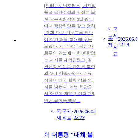
[인터내셔널포커스] 시진핑
중국 국가주석과 김정은 북
한 국무위원장이 8일 평양
에서 정상회담을 갖고 정치
국
·경제·안보·인문교류 전반
제
국
2026.06.0
에 걸친 협력 확대에 뜻을
·
22:29
제
모았다. 시 주석은 북한 사
외
회주의 건설에 대한 변함없
교
는 지지를 재확인했고, 김
위원장은 대중 관계를 북한
의 ‘제1 전략사업’으로 규
정하며 양국 협력 강화 의
지를 밝혔다. 이번 회담은
시 주석이 2019년 이후 7년
만에 북한을 방문...
국
국제·
2026.06.08
22:29
제
외교
이 대통령 "대체 불