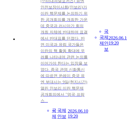
[인터내셔널포커스] 유엔
안전보장이사회(안보리)가
이란 핵문제를 논의하기 위
한 공개회의를 개최한 가운
데 중국과 러시아가 회의
국
개최 자체에 반대하며 표결
국
제
2026.06.1
에서 반대표를 던졌다. 반
19:20
제
안
면 미국과 유럽 국가들은
보
이란의 핵 활동 확대에 우
려를 나타내며 관련 논의를
이어가야 한다는 입장을 보
였다. 중국 관영 신화통신
에 따르면 쑨레이 중국 유
엔 부대사는 9일(현지시간)
열린 안보리 이란 핵문제
공개회의에서 "영국·프랑
스...
국
국제
2026.06.10
19:20
제
안보