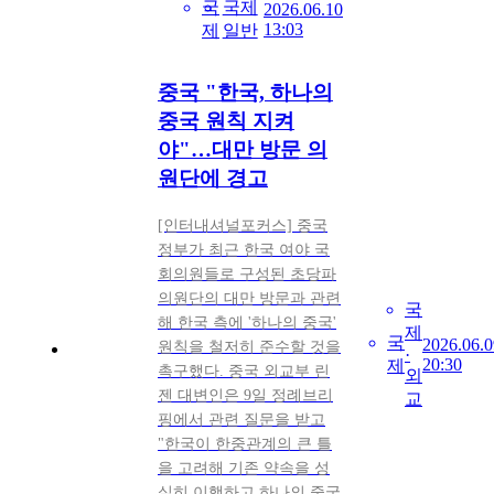
국
국제
2026.06.10
13:03
제
일반
중국 "한국, 하나의
중국 원칙 지켜
야"…대만 방문 의
원단에 경고
[인터내셔널포커스] 중국
정부가 최근 한국 여야 국
회의원들로 구성된 초당파
의원단의 대만 방문과 관련
국
해 한국 측에 '하나의 중국'
제
국
2026.06.0
원칙을 철저히 준수할 것을
·
20:30
제
촉구했다. 중국 외교부 린
외
젠 대변인은 9일 정례브리
교
핑에서 관련 질문을 받고
"한국이 한중관계의 큰 틀
을 고려해 기존 약속을 성
실히 이행하고 하나의 중국