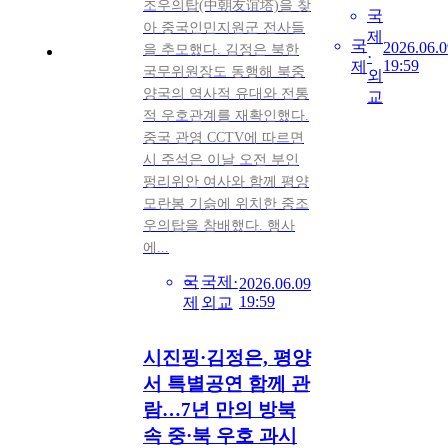
조우의탑(中朝友谊塔)을 찾
국
아 중국인민지원군 전사들
제
국
2026.06.0
을 추모했다. 김정은 북한
·
19:59
제
국무위원장도 동행해 북중
외
양국의 역사적 유대와 전통
교
적 우호관계를 재확인했다.
중국 관영 CCTV에 따르면
시 주석은 이날 오전 부인
펑리위안 여사와 함께 평양
모란봉 기슭에 위치한 중조
우의탑을 참배했다. 행사
에...
국
국제·
2026.06.09
19:59
제
외교
시진핑·김정은, 평양
서 특별공연 함께 관
람…7년 만의 방북
속 중·북 우호 과시