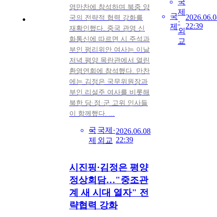
국
영만찬에 참석하며 북중 양
제
국
2026.06.0
국의 전략적 협력 강화를
·
22:39
제
재확인했다. 중국 관영 신
외
화통신에 따르면 시 주석과
교
부인 펑리위안 여사는 이날
저녁 평양 목란관에서 열린
환영연회에 참석했다. 만찬
에는 김정은 국무위원장과
부인 리설주 여사를 비롯해
북한 당·정·군 고위 인사들
이 함께했다. ...
국
국제·
2026.06.08
22:39
제
외교
시진핑·김정은 평양
정상회담…"중조관
계 새 시대 열자" 전
략협력 강화