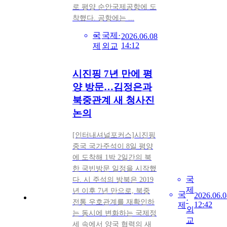
로 평양 순안국제공항에 도
착했다. 공항에는 ...
국
국제·
2026.06.08
14:12
제
외교
시진핑 7년 만에 평
양 방문…김정은과
북중관계 새 청사진
논의
[인터내셔널포커스]시진핑
중국 국가주석이 8일 평양
에 도착해 1박 2일간의 북
한 국빈방문 일정을 시작했
국
다. 시 주석의 방북은 2019
제
년 이후 7년 만으로, 북중
국
2026.06.0
·
전통 우호관계를 재확인하
12:42
제
외
는 동시에 변화하는 국제정
교
세 속에서 양국 협력의 새