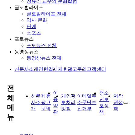
장유리 교수의 문화칼럼
글로벌라이프
글로벌라이프 전체
역사·문화
연예
스포츠
포토뉴스
포토뉴스 전체
동영상뉴스
동영상뉴스 전체
신문사소개
간편결제
제휴광고문의
고객센터
전
이
청소
신문
제휴
개인정
이메일주
저작
체
용
년보
사소
광고
보처리
소무단수
권정
약
호정
메
개
문의
방침
집거부
책
관
책
뉴