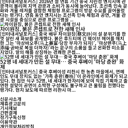
[인터내셔널포커스] 2026년 설 연휴 기간 중국 지린성 옌지시에 관
광객이 몰리며 지역 관광과 소비가 동시에 늘어났다. 조선족 민속 문
화와 겨울 레저를 결합한 체험형 프로그램이 방문 수요를 끌어올렸
다는 평가다. 연휴 동안 옌지시는 조선족 민속 체험과 공연, 겨울 관
광 시설을 중심으로 관광 프로그램을 ...
차이원징, 붉은 콘셉트로 전한 새해 인사
[인터내셔널포커스] 중국 배우 차이원징(蔡文静)이 설 분위기를 한
껏 살린 새 화보를 공개했다. 붉은 후드티에 긴 웨이브 헤어를 매치
한 그는 ‘마상바오푸(马上暴富·당장 부자가 되자)’, ‘마상톈푸(马上
添福·곧바로 복을 더하자)’라는 문구의 소품을 들고 온화한 미소를
지었다. 말의 해를 상징하는 경쾌한 콘셉...
52명 네 세대가 만든 설 무대… 중국 후베이 ‘마당 춘완’ 화
제
[인터내셔널포커스] 중국 후베이성 리촨시 한 농촌 마을에서, 연예
인도 무대 장치도 없는 ‘가족 춘완(春晚)’이 온라인에서 화제가 되고
있다. 한 집안 식구 52명, 네 세대가 한자리에 모여 직접 기획하고 출
연한 설맞이 공연이 소박한 구성에도 불구하고 큰 울림을 전했다는
평가다. 현지 보도에 따르면 리촨시 마...
신문사소개
제휴광고문의
기사제보
간편결제
정기구독신청
이용약관
개인정보처리방침