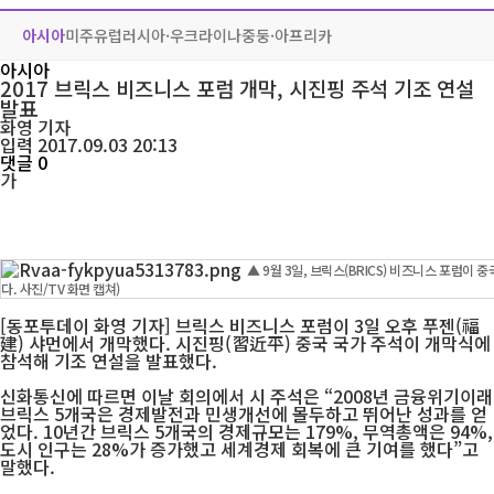
아시아
미주
유럽
러시아·우크라이나
중둥·아프리카
아시아
2017 브릭스 비즈니스 포럼 개막, 시진핑 주석 기조 연설
발표
화영
기자
입력 2017.09.03 20:13
댓글 0
가
▲ 9월 3일, 브릭스(BRICS) 비즈니스 포럼이
다. 사진/TV 화면 캡쳐)
[동포투데이 화영 기자] 브릭스 비즈니스 포럼이 3일 오후 푸젠(福
建) 샤먼에서 개막했다. 시진핑(習近平) 중국 국가 주석이 개막식에
참석해 기조 연설을 발표했다.
신화통신에 따르면 이날 회의에서 시 주석은 “2008년 금융위기이래
브릭스 5개국은 경제발전과 민생개선에 몰두하고 뛰어난 성과를 얻
었다. 10년간 브릭스 5개국의 경제규모는 179%, 무역총액은 94%,
도시 인구는 28%가 증가했고 세계경제 회복에 큰 기여를 했다”고
말했다.