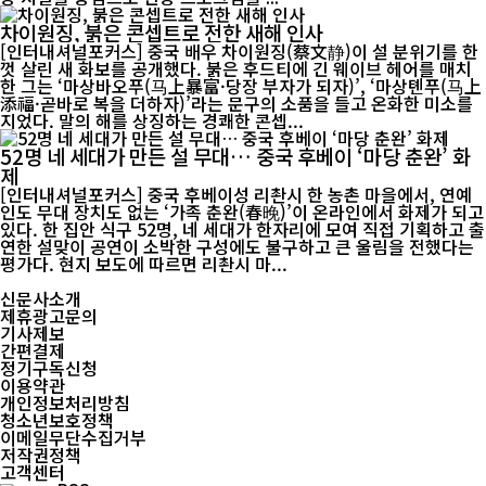
차이원징, 붉은 콘셉트로 전한 새해 인사
[인터내셔널포커스] 중국 배우 차이원징(蔡文静)이 설 분위기를 한
껏 살린 새 화보를 공개했다. 붉은 후드티에 긴 웨이브 헤어를 매치
한 그는 ‘마상바오푸(马上暴富·당장 부자가 되자)’, ‘마상톈푸(马上
添福·곧바로 복을 더하자)’라는 문구의 소품을 들고 온화한 미소를
지었다. 말의 해를 상징하는 경쾌한 콘셉...
52명 네 세대가 만든 설 무대… 중국 후베이 ‘마당 춘완’ 화
제
[인터내셔널포커스] 중국 후베이성 리촨시 한 농촌 마을에서, 연예
인도 무대 장치도 없는 ‘가족 춘완(春晚)’이 온라인에서 화제가 되고
있다. 한 집안 식구 52명, 네 세대가 한자리에 모여 직접 기획하고 출
연한 설맞이 공연이 소박한 구성에도 불구하고 큰 울림을 전했다는
평가다. 현지 보도에 따르면 리촨시 마...
신문사소개
제휴광고문의
기사제보
간편결제
정기구독신청
이용약관
개인정보처리방침
청소년보호정책
이메일무단수집거부
저작권정책
고객센터