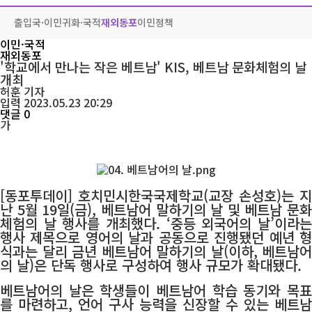
출입국·이민
귀화·국적
재외동포
이민정책
이민·국적
재외동포
'학교에서 만나는 작은 베트남' KIS, 베트남 문화체험의 날
개최
허훈
기자
입력 2023.05.23 20:29
댓글 0
가
[동포투데이] 호치민시한국국제학교(교장 손성호)는 지
난 5월 19일(금), 베트남어 말하기의 날 및 베트남 문화
체험의 날 행사를 개최했다. ‘중등 외국어의 날’이라는
행사 제목으로 영어의 날과 공동으로 진행됐던 예년 형
식과는 달리 금년 베트남어 말하기의 날(이하, 베트남어
의 날)은 단독 행사로 구성하여 행사 규모가 확대됐다.
베트남어의 날은 학생들이 베트남어 학습 동기와 목표
를 마련하고, 언어 구사 능력을 신장할 수 있는 베트남