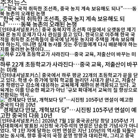
추천뉴스
"한국 국적 취득한 조선족, 중국 농지 계속 보유해도 되
나"……동북 농촌의 오래된 논쟁
[인터내셔널포커스] 중국 동북지역 조선족 마을에서 오랫동안 제기
돼 온 농지 문제가 다시 관심을 끌고 있다. 한국으로 이주해 한국 국
적을 취득한 조선족들이 중국에 남겨둔 농지와 주택을 계속 보유해
야 하는지, 아니면 실제 농사를 짓는 주민들에게 다시 배분해야 하는
지를 둘러싼 논쟁이다....
하루 22개 초등학교가 사라진다…중국 교육, 저출산이 바꾸
는 미래
[인터내셔널포커스] 중국에서 하루 평균 22개의 초등학교가 문을 닫
고 있다. 학생 수 증가에 맞춰 학교를 늘리던 시대가 끝나고, 저출산
과 학령인구 감소에 대응하는 교육체계 재편이 본격화되고 있다. 교
육계는 이를 단순한 폐교가 아닌 '규모 확대에서 교육의 질 향상으로
전환되는 역사...
"경제보다 안보, 개혁보다 당"…시진핑 105주년 연설이 예
고한 중국의 다음 10년
[인터내셔널포커스] 2026년 7월 1일 중국공산당 창당 105주년 기
념대회에서 발표된 시진핑 국가주석의 연설은 단순한 기념사가 아니
었다. 약 1만 자에 달하는 이번 연설은 지난 105년의 역사를 되돌아
보는 동시에, 향후 중국의 국정 운영 방향과 대외전략, 그리고 중국