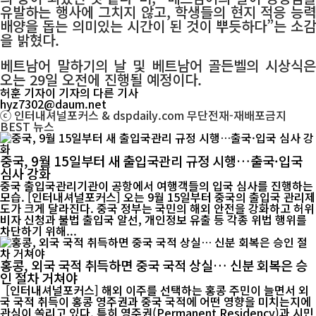
유발하는 행사에 그치지 않고, 학생들의 현지 적응 능력
배양을 돕는 의미있는 시간이 된 것이 뿌듯하다”는 소감
을 밝혔다.
베트남어 말하기의 날 및 베트남어 골든벨의 시상식은
오는 29일 오전에 진행될 예정이다.
허훈 기자
이 기자의 다른 기사
hyz7302@daum.net
ⓒ 인터내셔널포커스 & dspdaily.com 무단전재-재배포금지
BEST
뉴스
중국, 9월 15일부터 새 출입국관리 규정 시행…출국·입국
심사 강화
중국 출입국관리기관이 공항에서 여행객들의 입국 심사를 진행하는
모습. [인터내셔널포커스] 오는 9월 15일부터 중국의 출입국 관리제
도가 크게 달라진다. 중국 정부는 국민의 해외 안전을 강화하고 허위
비자 신청과 불법 출입국 알선, 개인정보 유출 등 각종 위법 행위를
차단하기 위해...
홍콩, 외국 국적 취득하면 중국 국적 상실… 신분 회복은 승
인 절차 거쳐야
[인터내셔널포커스] 해외 이주를 선택하는 홍콩 주민이 늘면서 외
국 국적 취득이 홍콩 영주권과 중국 국적에 어떤 영향을 미치는지에
관심이 쏠리고 있다. 특히 영주권(Permanent Residency)과 시민