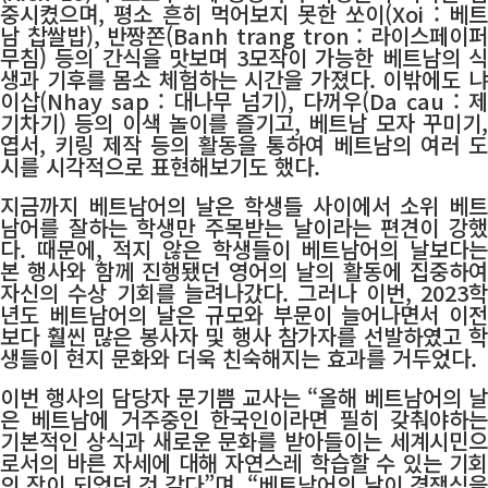
중시켰으며, 평소 흔히 먹어보지 못한 쏘이(Xoi : 베트
남 찹쌀밥), 반짱쫀(Banh trang tron : 라이스페이퍼
무침) 등의 간식을 맛보며 3모작이 가능한 베트남의 식
생과 기후를 몸소 체험하는 시간을 가졌다. 이밖에도 냐
이삽(Nhay sap : 대나무 넘기), 다꺼우(Da cau : 제
기차기) 등의 이색 놀이를 즐기고, 베트남 모자 꾸미기,
엽서, 키링 제작 등의 활동을 통하여 베트남의 여러 도
시를 시각적으로 표현해보기도 했다.
지금까지 베트남어의 날은 학생들 사이에서 소위 베트
남어를 잘하는 학생만 주목받는 날이라는 편견이 강했
다. 때문에, 적지 않은 학생들이 베트남어의 날보다는
본 행사와 함께 진행됐던 영어의 날의 활동에 집중하여
자신의 수상 기회를 늘려나갔다. 그러나 이번, 2023학
년도 베트남어의 날은 규모와 부문이 늘어나면서 이전
보다 훨씬 많은 봉사자 및 행사 참가자를 선발하였고 학
생들이 현지 문화와 더욱 친숙해지는 효과를 거두었다.
이번 행사의 담당자 문기쁨 교사는 “올해 베트남어의 날
은 베트남에 거주중인 한국인이라면 필히 갖춰야하는
기본적인 상식과 새로운 문화를 받아들이는 세계시민으
로서의 바른 자세에 대해 자연스레 학습할 수 있는 기회
의 장이 되었던 것 같다”며, “베트남어의 날이 경쟁심을