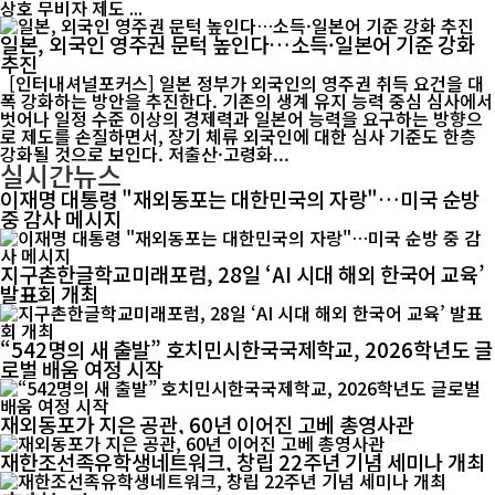
상호 무비자 제도 ...
일본, 외국인 영주권 문턱 높인다…소득·일본어 기준 강화
추진
[인터내셔널포커스] 일본 정부가 외국인의 영주권 취득 요건을 대
폭 강화하는 방안을 추진한다. 기존의 생계 유지 능력 중심 심사에서
벗어나 일정 수준 이상의 경제력과 일본어 능력을 요구하는 방향으
로 제도를 손질하면서, 장기 체류 외국인에 대한 심사 기준도 한층
강화될 것으로 보인다. 저출산·고령화...
실시간뉴스
이재명 대통령 "재외동포는 대한민국의 자랑"…미국 순방
중 감사 메시지
지구촌한글학교미래포럼, 28일 ‘AI 시대 해외 한국어 교육’
발표회 개최
“542명의 새 출발” 호치민시한국국제학교, 2026학년도 글
로벌 배움 여정 시작
재외동포가 지은 공관, 60년 이어진 고베 총영사관
재한조선족유학생네트워크, 창립 22주년 기념 세미나 개최