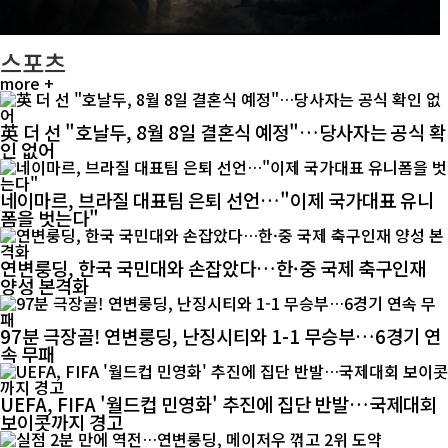
스포츠
more +
英 더 선 "호날두, 8월 8일 결혼식 예정"…당사자는 공식 확
인 없어
네이마르, 브라질 대표팀 은퇴 선언…"이제 국가대표 유니
폼을 벗는다"
연변룽딩, 한국 국민대와 손잡았다…한·중 국제 축구인재
양성 본격화
97분 극장골! 연변룽딩, 난징시티와 1-1 무승부…6경기 연
속 무패
UEFA, FIFA '월드컵 민영화' 추진에 집단 반발…국제대회
보이콧까지 경고