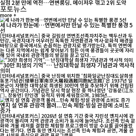
실점 2분 만에 역전…연변룽딩, 메이저우 꺾고 2위 도약
포토뉴스
more +
세 나라가 한눈에…연변에서만 만날 수 있는 특별한 풍경 5
선
[인터내셔널포커스] 중국 길림성 연변조선족자치주는 백두산과 두
만강, 국경지대가 어우러진 독특한 자연환경과 역사·문화적 배경을
바탕으로 중국에서도 손꼽히는 관광지로 평가받는다. 특히 연변에
는 다른 지역에서는 쉽게 찾아보기 힘든 이색 풍경들이 곳곳에 자리
해 있어 국내외 관광객들의 발길을 끌고 있다. ...
“30만 희생의 기억”… 난징대학살 희생자 기념관과 역사적
의미
[인터네셔널포커스] 중국 난징에 위치한 ‘침화일군난징대도살희생
동포기념관(侵華日軍南京大屠殺遇難同胞紀念館)’은 1937년 일
본군이 자행한 대학살로 희생된 30만여 명을 추모하기 위해 건립된
역사 공간이다. 기념관은 당시 학살 현장 중 하나였던 ‘강동문(江东
门, 장둥먼) 만인갱’ 유적지 위에 세워졌으며, 1985년...
옌지 설 연휴 관광객 몰려...민속 체험·빙설 관광에 소비도
증가
[인터내셔널포커스] 2026년 설 연휴 기간 중국 지린성 옌지시에 관
광객이 몰리며 지역 관광과 소비가 동시에 늘어났다. 조선족 민속 문
화와 겨울 레저를 결합한 체험형 프로그램이 방문 수요를 끌어올렸
다는 평가다. 연휴 동안 옌지시는 조선족 민속 체험과 공연, 겨울 관
광 시설을 중심으로 관광 프로그램을 ...