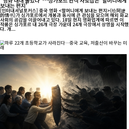
"영화 내내 울었다"…싱가포르 관객 사로잡은 '할머니에게
보내는 편지'
[인터내셔널포커스] 중국 영화 <할머니에게 보내는 편지>(给阿嬷
的情书)가 싱가포르에서 개봉과 동시에 큰 관심을 모으며 해외 화교
사회의 공감을 이끌어내고 있다. 18일 현지 영화업계에 따르면 이
작품은 싱가포르 내 26개 극장 가운데 24개 극장에서 상영을 시작했
다. 개...