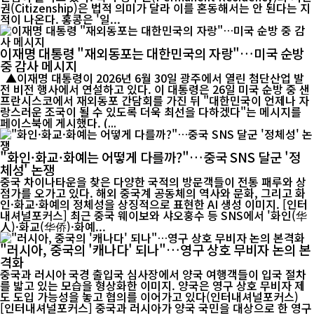
권(Citizenship)은 법적 의미가 달라 이를 혼동해서는 안 된다는 지
적이 나온다. 홍콩은 '일...
이재명 대통령 "재외동포는 대한민국의 자랑"…미국 순방
중 감사 메시지
▲이재명 대통령이 2026년 6월 30일 광주에서 열린 첨단산업 발
전 비전 행사에서 연설하고 있다. 이 대통령은 26일 미국 순방 중 샌
프란시스코에서 재외동포 간담회를 가진 뒤 "대한민국이 언제나 자
랑스러운 조국이 될 수 있도록 더욱 최선을 다하겠다"는 메시지를
페이스북에 게시했다. (...
"화인·화교·화예는 어떻게 다를까?"…중국 SNS 달군 '정
체성' 논쟁
중국 차이나타운을 찾은 다양한 국적의 방문객들이 전통 패루와 상
점가를 오가고 있다. 해외 중국계 공동체의 역사와 문화, 그리고 화
인·화교·화예의 정체성을 상징적으로 표현한 AI 생성 이미지. [인터
내셔널포커스] 최근 중국 웨이보와 샤오훙수 등 SNS에서 '화인(华
人)·화교(华侨)·화예...
"러시아, 중국의 '캐나다' 되나"…영구 상호 무비자 논의 본
격화
중국과 러시아 국경 출입국 심사장에서 양국 여행객들이 입국 절차
를 밟고 있는 모습을 형상화한 이미지. 양국은 영구 상호 무비자 제
도 도입 가능성을 놓고 협의를 이어가고 있다(인터내셔널포커스)
[인터내셔널포커스] 중국과 러시아가 양국 국민을 대상으로 한 영구