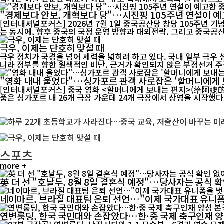
"경제보다 안보, 개혁보다 당"…시진핑 105주년 연설이 예
[인터내셔널포커스] 2026년 7월 1일 중국공산당 창당 105주년 
는 동시에, 향후 중국의 국정 운영 방향과 대외전략, 그리고 중국공산
극우, 이제는 단호히 맞설 때
극우 정치가 국경을 넘어 세력을 넓히려 하고 있다. 국내 일부 극우
니라 정부를 향한 원색적인 비난, 근거가 확인되지 않은 부정선거 주장
"영화 내내 울었다"…싱가포르 관객 사로잡은 '할머니에게 
[인터내셔널포커스] 중국 영화 <할머니에게 보내는 편지>(给阿嬷的情书)가 싱가포
품은 싱가포르 내 26개 극장 가운데 24개 극장에서 상영을 시작했다. 
스포츠
more +
英 더 선 "호날두, 8월 8일 결혼식 예정"…당사자는 공식 
네이마르, 브라질 대표팀 은퇴 선언…"이제 국가대표 유니
연변룽딩, 한국 국민대와 손잡았다…한·중 국제 축구인재 