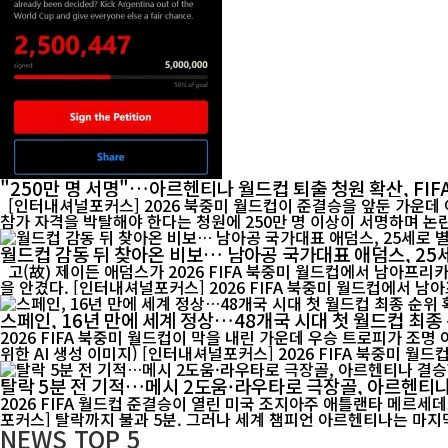
"250만 명 서명"…아르헨티나 월드컵 퇴출 청원 확산, FIF
[인터내셔널포커스] 2026 북중미 월드컵이 준결승을 앞둔 가운데
월드컵 감동 뒤 찾아온 비보… 남아공 국가대표 애덤스, 25
고(故) 제이든 애덤스가 2026 FIFA 북중미 월드컵에서 남아프리카공화국 대표팀 유니폼을 입고 경기에 나서고 있다. 25세의 젊은 나이에 전해진 그의 별세 소식은 남아공 축구계와 국제 축구계에 큰 충격
을 안겼다. [인터내셔널포커스] 2026 FIFA 북중미 월드컵에서 남
스페인, 16년 만에 세계 정상…48개국 시대 첫 월드컵 최종
2026 FIFA 북중미 월드컵이 막을 내린 가운데 우승 트로피가 조명
위한 AI 생성 이미지) [인터내셔널포커스] 2026 FIFA 북중
탈락 5분 전 기적…메시 2도움·라우타로 극장골, 아르헨티
2026 FIFA 월드컵 준결승이 열린 미국 조지아주 애틀랜타 메르세데스
포커스] 탈락까지 불과 5분. 그러나 세계 챔피언 아르헨티나는 마지막 
NEWS
TOP 5