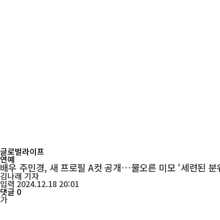
글로벌라이프
연예
배우 주민경, 새 프로필 A컷 공개…물오른 미모 ‘세련된 분
김나래
기자
입력 2024.12.18 20:01
댓글 0
가