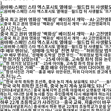
1
음바페·스페인 스타 엑스포시토 열애설…월드컵 뒤 사생활도
2
중국 최고 권위 영화상 ‘백화상’ 베이징서 개막…AI·고전영
실시간뉴스
중국 최고 권위 영화상 ‘백화상’ 베이징서 개막…AI·고전영
음바페·스페인 스타 엑스포시토 열애설…월드컵 뒤 사생활도
中 배우 톈쉬닝, '성매매·도박설' 전면 부인…"허위정보 법
"한 정거장 남았는데"…25세 아이돌, 고속철 좌석 점유 논
"합성사진은 가짜"…홍콩 배우 쉬안쉬안, 허위 다이어트 광
추천뉴스
"한국 국적 취득한 조선족, 중국 농지 계속 보유해도 되나
[인터내셔널포커스] 중국 동북지역 조선족 마을에서 오랫동안 제기돼
하는지, 아니면 실제 농사를 짓는 주민들에게 다시 배분해야 하는지를
하루 22개 초등학교가 사라진다…중국 교육, 저출산이 바꾸
[인터내셔널포커스] 중국에서 하루 평균 22개의 초등학교가 문을 닫
육계는 이를 단순한 폐교가 아닌 '규모 확대에서 교육의 질 향상으로 