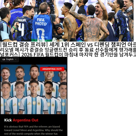
[월드컵 결승 프리뷰] 세계 1위 스페인 vs 디펜딩 챔피언 
리오넬 메시가 준결승 잉글랜드전 승리 후 동료 선수들에게 헹가래를 받으
널포커스] 2026 FIFA 월드컵이 마침내 마지막 한 경기만을 남겨두고 