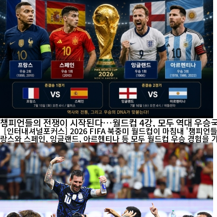
챔피언들의 전쟁이 시작된다…월드컵 4강, 모두 역대 우승
[인터내셔널포커스] 2026 FIFA 북중미 월드컵이 마침내 '챔피언
랑스와 스페인, 잉글랜드, 아르헨티나 등 모두 월드컵 우승 경험을 가