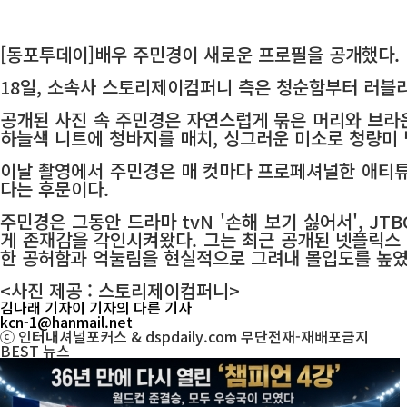
[동포투데이]배우 주민경이 새로운 프로필을 공개했다.
18일, 소속사 스토리제이컴퍼니 측은 청순함부터 러블리
공개된 사진 속 주민경은 자연스럽게 묶은 머리와 브라
하늘색 니트에 청바지를 매치, 싱그러운 미소로 청량미
이날 촬영에서 주민경은 매 컷마다 프로페셔널한 애티튜
다는 후문이다.
주민경은 그동안 드라마 tvN '손해 보기 싫어서', JT
게 존재감을 각인시켜왔다. 그는 최근 공개된 넷플릭스 
한 공허함과 억눌림을 현실적으로 그려내 몰입도를 높였
<사진 제공 : 스토리제이컴퍼니>
김나래 기자
이 기자의 다른 기사
kcn-1@hanmail.net
ⓒ 인터내셔널포커스 & dspdaily.com 무단전재-재배포금지
BEST
뉴스