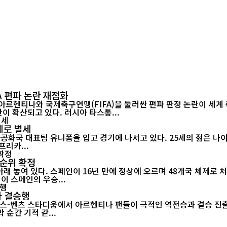
A 편파 논란 재점화
 아르헨티나와 국제축구연맹(FIFA)을 둘러싼 편파 판정 논란이 세
참가 자격을 박탈해야 한다는 청원에 250만 명 이상이 서명하며 논란이 확산되고 있다. 러시아 타스통...
세로 별세
아프리카...
 순위 확정
 아래 놓여 있다. 스페인이 16년 만에 정상에 오르며 48개국 체제로
미 월드컵이 스페인의 우승...
나 결승행
-벤츠 스타디움에서 아르헨티나 팬들이 극적인 역전승과 결승 진출을 함께 
순간 기적 같...