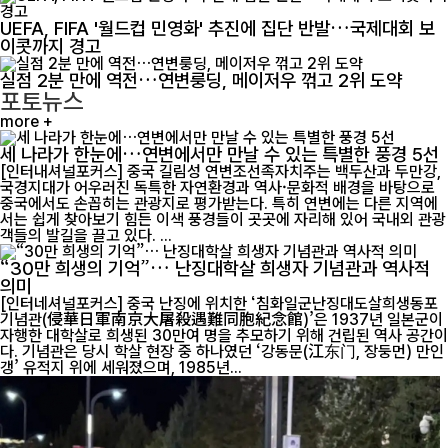
UEFA, FIFA '월드컵 민영화' 추진에 집단 반발…국제대회 보
이콧까지 경고
실점 2분 만에 역전…연변룽딩, 메이저우 꺾고 2위 도약
포토뉴스
more +
세 나라가 한눈에…연변에서만 만날 수 있는 특별한 풍경 5선
[인터내셔널포커스] 중국 길림성 연변조선족자치주는 백두산과 두만강,
국경지대가 어우러진 독특한 자연환경과 역사·문화적 배경을 바탕으로
중국에서도 손꼽히는 관광지로 평가받는다. 특히 연변에는 다른 지역에
서는 쉽게 찾아보기 힘든 이색 풍경들이 곳곳에 자리해 있어 국내외 관광
객들의 발길을 끌고 있다. ...
“30만 희생의 기억”… 난징대학살 희생자 기념관과 역사적
의미
[인터네셔널포커스] 중국 난징에 위치한 ‘침화일군난징대도살희생동포
기념관(侵華日軍南京大屠殺遇難同胞紀念館)’은 1937년 일본군이
자행한 대학살로 희생된 30만여 명을 추모하기 위해 건립된 역사 공간이
다. 기념관은 당시 학살 현장 중 하나였던 ‘강동문(江东门, 장둥먼) 만인
갱’ 유적지 위에 세워졌으며, 1985년...