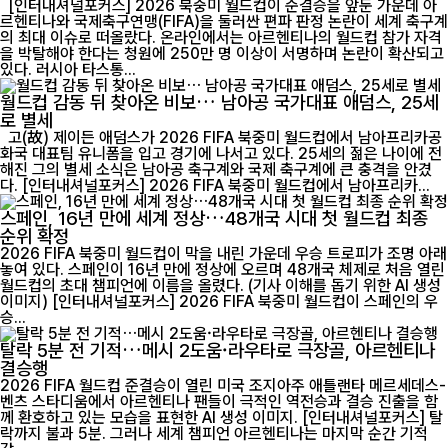
[인터내셔널포커스] 2026 북중미 월드컵이 준결승을 앞둔 가운데 아
르헨티나와 국제축구연맹(FIFA)을 둘러싼 편파 판정 논란이 세계 축구계
의 최대 이슈로 떠올랐다. 온라인에서는 아르헨티나의 월드컵 참가 자격
을 박탈해야 한다는 청원에 250만 명 이상이 서명하며 논란이 확산되고
있다. 러시아 타스통...
월드컵 감동 뒤 찾아온 비보… 남아공 국가대표 애덤스, 25세
로 별세
고(故) 제이든 애덤스가 2026 FIFA 북중미 월드컵에서 남아프리카공
화국 대표팀 유니폼을 입고 경기에 나서고 있다. 25세의 젊은 나이에 전
해진 그의 별세 소식은 남아공 축구계와 국제 축구계에 큰 충격을 안겼
다. [인터내셔널포커스] 2026 FIFA 북중미 월드컵에서 남아프리카...
스페인, 16년 만에 세계 정상…48개국 시대 첫 월드컵 최종
순위 확정
2026 FIFA 북중미 월드컵이 막을 내린 가운데 우승 트로피가 조명 아래
놓여 있다. 스페인이 16년 만에 정상에 오르며 48개국 체제로 처음 열린
월드컵의 초대 챔피언에 이름을 올렸다. (기사 이해를 돕기 위한 AI 생성
이미지) [인터내셔널포커스] 2026 FIFA 북중미 월드컵이 스페인의 우
승...
탈락 5분 전 기적…메시 2도움·라우타로 극장골, 아르헨티나
결승행
2026 FIFA 월드컵 준결승이 열린 미국 조지아주 애틀랜타 메르세데스-
벤츠 스타디움에서 아르헨티나 팬들이 극적인 역전승과 결승 진출을 함
께 환호하고 있는 모습을 표현한 AI 생성 이미지. [인터내셔널포커스] 탈
락까지 불과 5분. 그러나 세계 챔피언 아르헨티나는 마지막 순간 기적