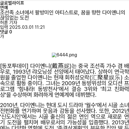
글로벌라이프
연예
조선족 소녀에서 팔방미인 아티스트로, 꿈을 향한 다이옌니의
끊임없는 도전
허훈
기자
입력 2025.03.01 11:21
댓글 0
가
[동포투데이] 다이옌니(戴燕妮)는 중국 조선족 가수 겸 배
우로, 1993년 랴오닝성 선양에서 태어났다. 상하이 연극학
원을 졸업한 다이옌니는 현재 회취성오락(汇聚星娱乐) 소
속으로 활동 중이다. 그녀는 2009년 동방위성의 오디션 프
로그램 '힘내라! 동방천사'에서 결승 3위와 '최고 친화력
상'을 수상하며 화려하게 연예계에 데뷔했다.
2010년, 다이옌니는 현대 도시 드라마 '월수'에서 시골 소녀
전펀화를 연기하며 웃음과 감동을 선사했다. 또한, 2012년
'신도시인'에서는 시골 출신의 젊은 연인 역으로 새로운 연
기 도전을 펼치며 배우로서의 가능성을 입증했다. 2013년
에는 다양한 역할에 도전, '종결삼계획'의 부유한 집안 딸 두