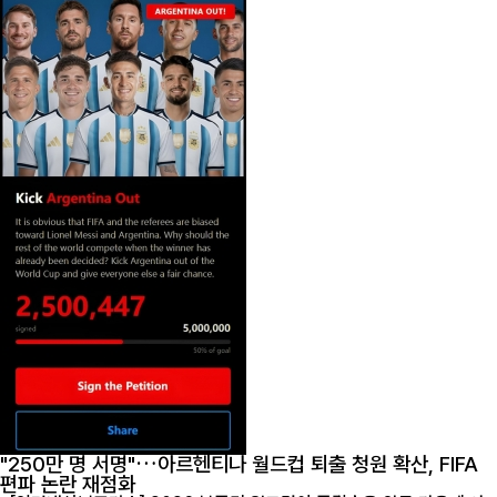
"250만 명 서명"…아르헨티나 월드컵 퇴출 청원 확산, FIFA
편파 논란 재점화