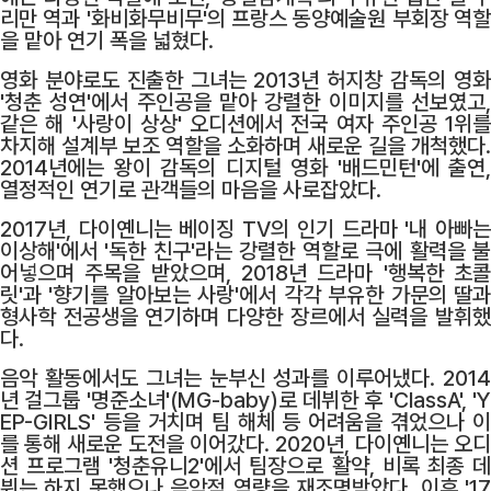
리만 역과 '화비화무비무'의 프랑스 동양예술원 부회장 역할
을 맡아 연기 폭을 넓혔다.
영화 분야로도 진출한 그녀는 2013년 허지창 감독의 영화
'청춘 성연'에서 주인공을 맡아 강렬한 이미지를 선보였고,
같은 해 '사랑이 상상' 오디션에서 전국 여자 주인공 1위를
차지해 설계부 보조 역할을 소화하며 새로운 길을 개척했다.
2014년에는 왕이 감독의 디지털 영화 '배드민턴'에 출연,
열정적인 연기로 관객들의 마음을 사로잡았다.
2017년, 다이옌니는 베이징 TV의 인기 드라마 '내 아빠는
이상해'에서 '독한 친구'라는 강렬한 역할로 극에 활력을 불
어넣으며 주목을 받았으며, 2018년 드라마 '행복한 초콜
릿'과 '향기를 알아보는 사랑'에서 각각 부유한 가문의 딸과
형사학 전공생을 연기하며 다양한 장르에서 실력을 발휘했
다.
음악 활동에서도 그녀는 눈부신 성과를 이루어냈다. 2014
년 걸그룹 '명준소녀'(MG-baby)로 데뷔한 후 'ClassA', 'Y
EP-GIRLS' 등을 거치며 팀 해체 등 어려움을 겪었으나 이
를 통해 새로운 도전을 이어갔다. 2020년, 다이옌니는 오디
션 프로그램 '청춘유니2'에서 팀장으로 활약, 비록 최종 데
뷔는 하지 못했으나 음악적 역량을 재조명받았다. 이후 '17