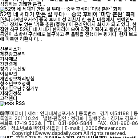
상징하는 경쾌한 콘셉...
52명 네 세대가 만든 설 무대… 중국 후베이 ‘마당 춘완’ 화제
[인터내셔널포커스] 중국 후베이성 리촨시 한 농촌 마을에서, 연예인도
무대 장치도 없는 ‘가족 춘완(春晚)’이 온라인에서 화제가 되고 있다. 한
집안 식구 52명, 네 세대가 한자리에 모여 직접 기획하고 출연한 설맞이
공연이 소박한 구성에도 불구하고 큰 울림을 전했다는 평가다. 현지 보도
에 따르면 리촨시 마...
신문사소개
제휴광고문의
기사제보
간편결제
정기구독신청
이용약관
개인정보처리방침
청소년보호정책
이메일무단수집거부
저작권정책
고객센터
RSS
韓華미디어 | 제호 : 인터내셔널포커스 | 등록번호 : 경기 아54198│등
록일자 2011.10.24│발행·편집인 : 정경화│발행주소 : 경기도 김포시
봉화로 17-19 502호 | TEL: 031-990-5844│FAX : 031-990-86
95│청소년보호책임자:허을진│E-mail: j_2009@naver.com
Copyright©www.dspdaily.com All rights reserved.