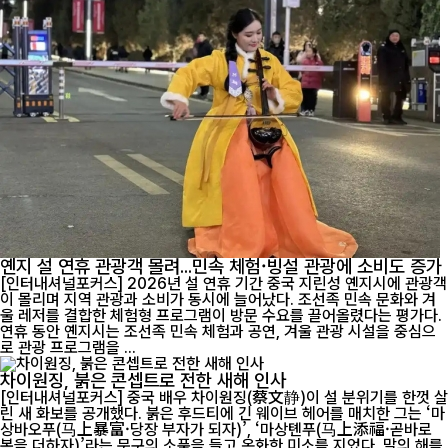
옌지 설 연휴 관광객 몰려...민속 체험·빙설 관광에 소비도 증가
[인터내셔널포커스] 2026년 설 연휴 기간 중국 지린성 옌지시에 관광객
이 몰리며 지역 관광과 소비가 동시에 늘어났다. 조선족 민속 문화와 겨
울 레저를 결합한 체험형 프로그램이 방문 수요를 끌어올렸다는 평가다.
연휴 동안 옌지시는 조선족 민속 체험과 공연, 겨울 관광 시설을 중심으
로 관광 프로그램을 ...
차이원징, 붉은 콘셉트로 전한 새해 인사
[인터내셔널포커스] 중국 배우 차이원징(蔡文静)이 설 분위기를 한껏 살
린 새 화보를 공개했다. 붉은 후드티에 긴 웨이브 헤어를 매치한 그는 ‘마
상바오푸(马上暴富·당장 부자가 되자)’, ‘마상톈푸(马上添福·곧바로
복을 더하자)’라는 문구의 소품을 들고 온화한 미소를 지었다. 말의 해를