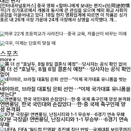
내는 편지'
[인터내셔널포커스] 중국 영화 <할머니에게 보내는 편지>(给阿嬷的情
书)가 싱가포르에서 개봉과 동시에 큰 관심을 모으며 해외 화교 사회의
공감을 이끌어내고 있다. 18일 현지 영화업계에 따르면 이 작품은 싱가
포르 내 26개 극장 가운데 24개 극장에서 상영을 시작했다. 개...
스포츠
more +
英 더 선 "호날두, 8월 8일 결혼식 예정"…당사자는 공식 확인
없어
네이마르, 브라질 대표팀 은퇴 선언…"이제 국가대표 유니폼을
벗는다"
연변룽딩, 한국 국민대와 손잡았다…한·중 국제 축구인재 양
성 본격화
97분 극장골! 연변룽딩, 난징시티와 1-1 무승부…6경기 연속
무패