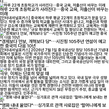
다....
하루 22개 초등학교가 사라진다…중국 교육, 저출산이 바꾸는
미래
[인터내셔널포커스] 중국에서 하루 평균 22개의 초등학교가 문을 닫고
있다. 학생 수 증가에 맞춰 학교를 늘리던 시대가 끝나고, 저출산과 학령
인구 감소에 대응하는 교육체계 재편이 본격화되고 있다. 교육계는 이를
단순한 폐교가 아닌 '규모 확대에서 교육의 질 향상으로 전환되는 역사...
"경제보다 안보, 개혁보다 당"…시진핑 105주년 연설이 예고
한 중국의 다음 10년
[인터내셔널포커스] 2026년 7월 1일 중국공산당 창당 105주년 기념대
회에서 발표된 시진핑 국가주석의 연설은 단순한 기념사가 아니었다. 약
1만 자에 달하는 이번 연설은 지난 105년의 역사를 되돌아보는 동시에,
향후 중국의 국정 운영 방향과 대외전략, 그리고 중국공산당이 어떤 방식
으로 장기 집권과 국가 발전을 ...
극우, 이제는 단호히 맞설 때
극우 정치가 국경을 넘어 세력을 넓히려 하고 있다. 국내 일부 극우 성향
단체가 미국에서 공개 활동을 벌였다는 소식은 결코 가볍게 넘길 일이 아
니다. 이들이 내세운 것은 정책 경쟁이나 건전한 비판이 아니라 정부를
향한 원색적인 비난, 근거가 확인되지 않은 부정선거 주장, 종교를 앞세
운 선동이었다. 민주주의...
"영화 내내 울었다"…싱가포르 관객 사로잡은 '할머니에게 보