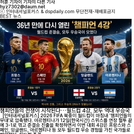
허훈 기자
이 기자의 다른 기사
hyz7302@daum.net
ⓒ 인터내셔널포커스 & dspdaily.com 무단전재-재배포금지
BEST
뉴스
챔피언들의 전쟁이 시작된다…월드컵 4강, 모두 역대 우승국
[인터내셔널포커스] 2026 FIFA 북중미 월드컵이 마침내 '챔피언들의
무대'로 압축됐다. 아르헨티나가 12일(한국시간) 스위스를 연장 혈투 끝
에 3-1로 꺾고 준결승 진출을 확정하면서 이번 대회 4강은 프랑스와 스
페인, 잉글랜드, 아르헨티나 등 모두 월드컵 우승 경험을 가진 국가들로