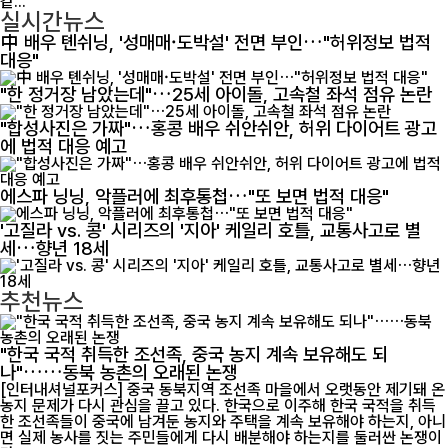
같...
실시간뉴스
中 배우 톈쉬닝, '성매매·도박설' 전면 부인…"허위정보 법적
대응"
"한 정거장 남았는데"…25세 아이돌, 고속철 좌석 점유 논란
"합성사진은 가짜"…홍콩 배우 쉬안쉬안, 허위 다이어트 광고
에 법적 대응 예고
에스파 닝닝, 악플러에 최후통첩…"또 보면 법적 대응"
'고질라 vs. 콩' 시리즈의 '지아' 케일리 호틀, 교통사고로 별
세…향년 18세
추천뉴스
"한국 국적 취득한 조선족, 중국 농지 계속 보유해도 되
나"……동북 농촌의 오래된 논쟁
[인터내셔널포커스] 중국 동북지역 조선족 마을에서 오랫동안 제기돼 온
농지 문제가 다시 관심을 끌고 있다. 한국으로 이주해 한국 국적을 취득
한 조선족들이 중국에 남겨둔 농지와 주택을 계속 보유해야 하는지, 아니
면 실제 농사를 짓는 주민들에게 다시 배분해야 하는지를 둘러싼 논쟁이