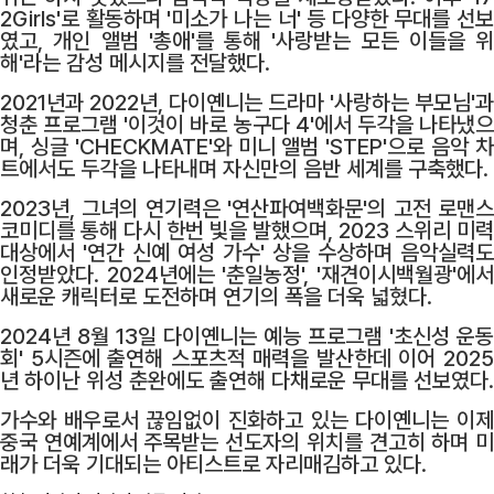
2Girls'로 활동하며 '미소가 나는 너' 등 다양한 무대를 선보
였고, 개인 앨범 '총애'를 통해 '사랑받는 모든 이들을 위
해'라는 감성 메시지를 전달했다.
2021년과 2022년, 다이옌니는 드라마 '사랑하는 부모님'과
청춘 프로그램 '이것이 바로 농구다 4'에서 두각을 나타냈으
며, 싱글 'CHECKMATE'와 미니 앨범 'STEP'으로 음악 차
트에서도 두각을 나타내며 자신만의 음반 세계를 구축했다.
2023년, 그녀의 연기력은 '연산파여백화문'의 고전 로맨스
코미디를 통해 다시 한번 빛을 발했으며, 2023 스위리 미력
대상에서 '연간 신예 여성 가수' 상을 수상하며 음악실력도
인정받았다. 2024년에는 '춘일농정', '재견이시백월광'에서
새로운 캐릭터로 도전하며 연기의 폭을 더욱 넓혔다.
2024년 8월 13일 다이옌니는 예능 프로그램 '초신성 운동
회' 5시즌에 출연해 스포츠적 매력을 발산한데 이어 2025
년 하이난 위성 춘완에도 출연해 다채로운 무대를 선보였다.
가수와 배우로서 끊임없이 진화하고 있는 다이옌니는 이제
중국 연예계에서 주목받는 선도자의 위치를 견고히 하며 미
래가 더욱 기대되는 아티스트로 자리매김하고 있다.