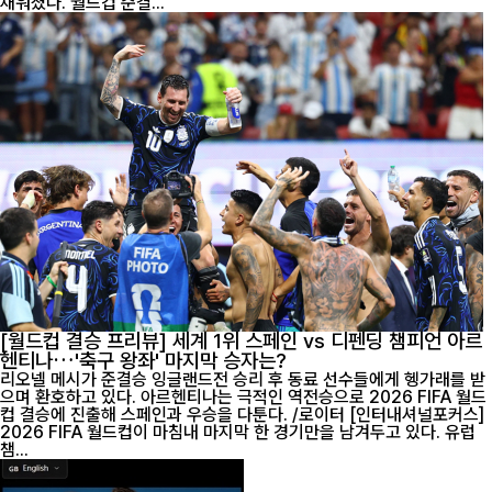
채워졌다. 월드컵 준결...
[월드컵 결승 프리뷰] 세계 1위 스페인 vs 디펜딩 챔피언 아르
헨티나…'축구 왕좌' 마지막 승자는?
리오넬 메시가 준결승 잉글랜드전 승리 후 동료 선수들에게 헹가래를 받
으며 환호하고 있다. 아르헨티나는 극적인 역전승으로 2026 FIFA 월드
컵 결승에 진출해 스페인과 우승을 다툰다. /로이터 [인터내셔널포커스]
2026 FIFA 월드컵이 마침내 마지막 한 경기만을 남겨두고 있다. 유럽
챔...