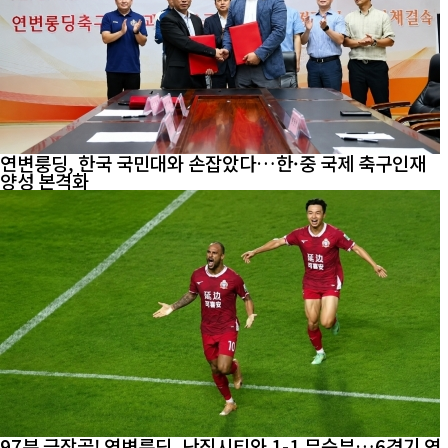
연변룽딩, 한국 국민대와 손잡았다…한·중 국제 축구인재
양성 본격화
97분 극장골! 연변룽딩, 난징시티와 1-1 무승부…6경기 연