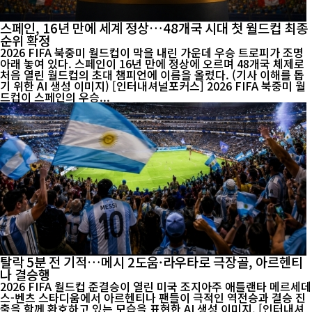
스페인, 16년 만에 세계 정상…48개국 시대 첫 월드컵 최종
순위 확정
2026 FIFA 북중미 월드컵이 막을 내린 가운데 우승 트로피가 조명
아래 놓여 있다. 스페인이 16년 만에 정상에 오르며 48개국 체제로
처음 열린 월드컵의 초대 챔피언에 이름을 올렸다. (기사 이해를 돕
기 위한 AI 생성 이미지) [인터내셔널포커스] 2026 FIFA 북중미 월
드컵이 스페인의 우승...
탈락 5분 전 기적…메시 2도움·라우타로 극장골, 아르헨티
나 결승행
2026 FIFA 월드컵 준결승이 열린 미국 조지아주 애틀랜타 메르세데
스-벤츠 스타디움에서 아르헨티나 팬들이 극적인 역전승과 결승 진
출을 함께 환호하고 있는 모습을 표현한 AI 생성 이미지. [인터내셔