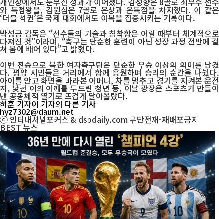
개인상에서도 눈부신 성과가 이어졌다. 김정향은 8골로 최우수 선수
와 득점왕을, 김원심은 7골로 은상과 은득점을 차지했다. 이 같은
‘더블 석권’은 국제 대회에서도 이목을 집중시키는 기록이다.
박성금 감독은 “선수들의 기술과 침착함은 어릴 때부터 체계적으로
다져진 것”이라며, “축구는 단순한 훈련이 아닌 성장 과정 전반에 걸
쳐 몸에 배어 있다”고 밝혔다.
이번 전승으로 북한 여자축구팀은 단순한 우승 이상의 의미를 남겼
다. 평양 시민들은 거리에서 함께 응원하며 승리의 순간을 나눴다.
아이를 안고 화면을 바라본 어머니, 차를 멈추고 경기를 지켜본 운전
자, 낯선 이의 어깨를 두드린 청년 등, 이날 광장은 스포츠가 만들어
낸 공동체적 열기로 뜨겁게 달아올랐다.
허훈 기자
이 기자의 다른 기사
hyz7302@daum.net
ⓒ 인터내셔널포커스 & dspdaily.com 무단전재-재배포금지
BEST
뉴스