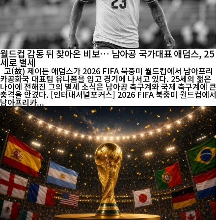
월드컵 감동 뒤 찾아온 비보… 남아공 국가대표 애덤스, 25
세로 별세
고(故) 제이든 애덤스가 2026 FIFA 북중미 월드컵에서 남아프리
카공화국 대표팀 유니폼을 입고 경기에 나서고 있다. 25세의 젊은
나이에 전해진 그의 별세 소식은 남아공 축구계와 국제 축구계에 큰
충격을 안겼다. [인터내셔널포커스] 2026 FIFA 북중미 월드컵에서
남아프리카...