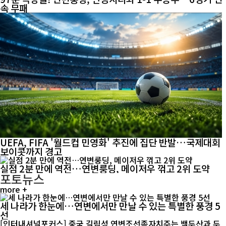
속 무패
UEFA, FIFA '월드컵 민영화' 추진에 집단 반발…국제대회
보이콧까지 경고
실점 2분 만에 역전…연변룽딩, 메이저우 꺾고 2위 도약
포토뉴스
more +
세 나라가 한눈에…연변에서만 만날 수 있는 특별한 풍경 5
선
[인터내셔널포커스] 중국 길림성 연변조선족자치주는 백두산과 두