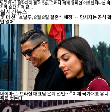
널포커스] 탈락까지 불과 5분. 그러나 세계 챔피언 아르헨티나는 마
지막 순간 기적 같...
실시간뉴스
英 더 선 "호날두, 8월 8일 결혼식 예정"…당사자는 공식 확
인 없어
네이마르, 브라질 대표팀 은퇴 선언…"이제 국가대표 유니
폼을 벗는다"