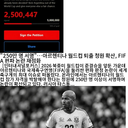
"250만 명 서명"…아르헨티나 월드컵 퇴출 청원 확산, FIF
A 편파 논란 재점화
[인터내셔널포커스] 2026 북중미 월드컵이 준결승을 앞둔 가운데
아르헨티나와 국제축구연맹(FIFA)을 둘러싼 편파 판정 논란이 세계
축구계의 최대 이슈로 떠올랐다. 온라인에서는 아르헨티나의 월드
컵 참가 자격을 박탈해야 한다는 청원에 250만 명 이상이 서명하며
논란이 확산되고 있다. 러시아 타스통...