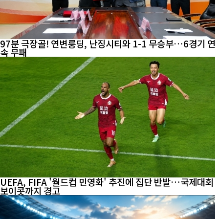
97분 극장골! 연변룽딩, 난징시티와 1-1 무승부…6경기 연
속 무패
UEFA, FIFA '월드컵 민영화' 추진에 집단 반발…국제대회
보이콧까지 경고