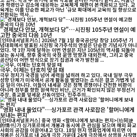
과 학령인구 감소에 대응하는 교육체계 재편이 본격화되고 있다. 교
육계는 이를 단순한 폐교가 아닌 '규모 확대에서 교육의 질 향상으로
전환되는 역사...
"경제보다 안보, 개혁보다 당"…시진핑 105주년 연설이 예
고한 중국의 다음 10년
[인터내셔널포커스] 2026년 7월 1일 중국공산당 창당 105주년 기
념대회에서 발표된 시진핑 국가주석의 연설은 단순한 기념사가 아니
었다. 약 1만 자에 달하는 이번 연설은 지난 105년의 역사를 되돌아
보는 동시에, 향후 중국의 국정 운영 방향과 대외전략, 그리고 중국
공산당이 어떤 방식으로 장기 집권과 국가 발전을 ...
극우, 이제는 단호히 맞설 때
극우 정치가 국경을 넘어 세력을 넓히려 하고 있다. 국내 일부 극우
성향 단체가 미국에서 공개 활동을 벌였다는 소식은 결코 가볍게 넘
길 일이 아니다. 이들이 내세운 것은 정책 경쟁이나 건전한 비판이
아니라 정부를 향한 원색적인 비난, 근거가 확인되지 않은 부정선거
주장, 종교를 앞세운 선동이었다. 민주주의...
"영화 내내 울었다"…싱가포르 관객 사로잡은 '할머니에게
보내는 편지'
[인터내셔널포커스] 중국 영화 <할머니에게 보내는 편지>(给阿嬷
的情书)가 싱가포르에서 개봉과 동시에 큰 관심을 모으며 해외 화교
사회의 공감을 이끌어내고 있다. 18일 현지 영화업계에 따르면 이
작품은 싱가포르 내 26개 극장 가운데 24개 극장에서 상영을 시작했