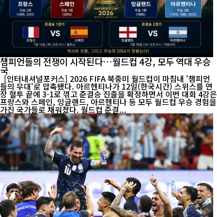
챔피언들의 전쟁이 시작된다…월드컵 4강, 모두 역대 우승
국
[인터내셔널포커스] 2026 FIFA 북중미 월드컵이 마침내 '챔피언
들의 무대'로 압축됐다. 아르헨티나가 12일(한국시간) 스위스를 연
장 혈투 끝에 3-1로 꺾고 준결승 진출을 확정하면서 이번 대회 4강은
프랑스와 스페인, 잉글랜드, 아르헨티나 등 모두 월드컵 우승 경험을
가진 국가들로 채워졌다. 월드컵 준결...