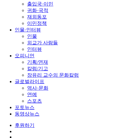
출입국·이민
귀화·국적
재외동포
이민정책
인물·인터뷰
인물
외교가 사람들
인터뷰
오피니언
기획/연재
칼럼/기고
장유리 교수의 문화칼럼
글로벌라이프
역사·문화
연예
스포츠
포토뉴스
동영상뉴스
후원하기