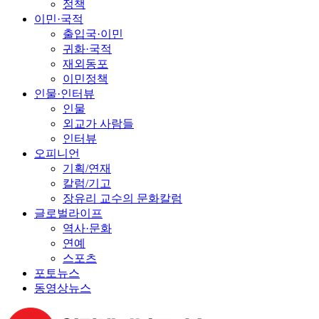
정책
이민·국적
출입국·이민
귀화·국적
재외동포
이민정책
인물·인터뷰
인물
외교가 사람들
인터뷰
오피니언
기획/연재
칼럼/기고
장유리 교수의 문화칼럼
글로벌라이프
역사·문화
연예
스포츠
포토뉴스
동영상뉴스