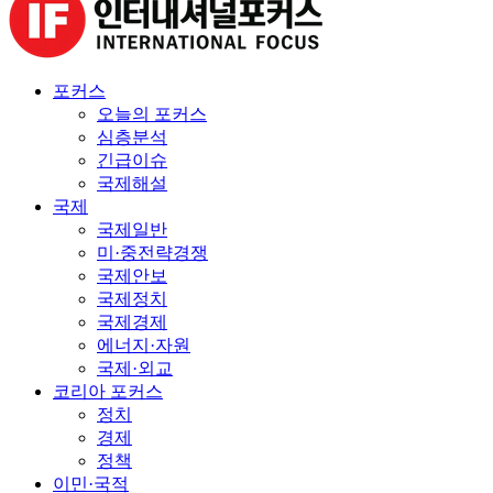
포커스
오늘의 포커스
심층분석
긴급이슈
국제해설
국제
국제일반
미·중전략경쟁
국제안보
국제정치
국제경제
에너지·자원
국제·외교
코리아 포커스
정치
경제
정책
이민·국적