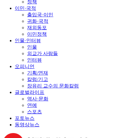
정책
이민·국적
출입국·이민
귀화·국적
재외동포
이민정책
인물·인터뷰
인물
외교가 사람들
인터뷰
오피니언
기획/연재
칼럼/기고
장유리 교수의 문화칼럼
글로벌라이프
역사·문화
연예
스포츠
포토뉴스
동영상뉴스