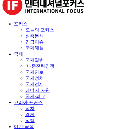
포커스
오늘의 포커스
심층분석
긴급이슈
국제해설
국제
국제일반
미·중전략경쟁
국제안보
국제정치
국제경제
에너지·자원
국제·외교
코리아 포커스
정치
경제
정책
이민·국적