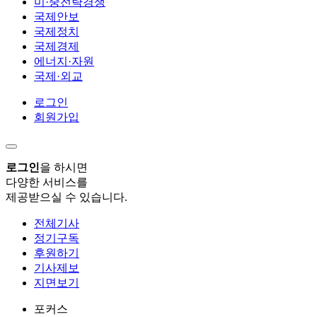
미·중전략경쟁
국제안보
국제정치
국제경제
에너지·자원
국제·외교
로그인
회원가입
로그인
을 하시면
다양한 서비스를
제공받으실 수 있습니다.
전체기사
정기구독
후원하기
기사제보
지면보기
포커스