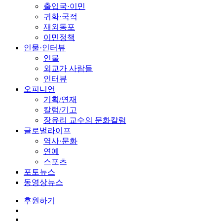
출입국·이민
귀화·국적
재외동포
이민정책
인물·인터뷰
인물
외교가 사람들
인터뷰
오피니언
기획/연재
칼럼/기고
장유리 교수의 문화칼럼
글로벌라이프
역사·문화
연예
스포츠
포토뉴스
동영상뉴스
후원하기