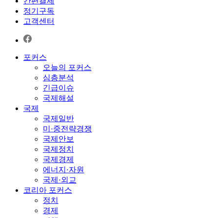
간편결제
정기구독
고객센터
포커스
오늘의 포커스
심층분석
긴급이슈
국제해설
국제
국제일반
미·중전략경쟁
국제안보
국제정치
국제경제
에너지·자원
국제·외교
코리아 포커스
정치
경제