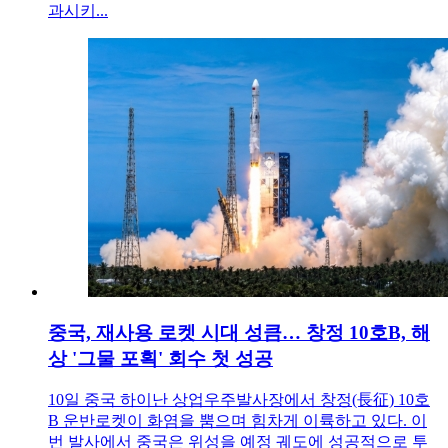
과시키...
중국, 재사용 로켓 시대 성큼… 창정 10호B, 해
상 '그물 포획' 회수 첫 성공
10일 중국 하이난 상업우주발사장에서 창정(長征) 10호
B 운반로켓이 화염을 뿜으며 힘차게 이륙하고 있다. 이
번 발사에서 중국은 위성을 예정 궤도에 성공적으로 투