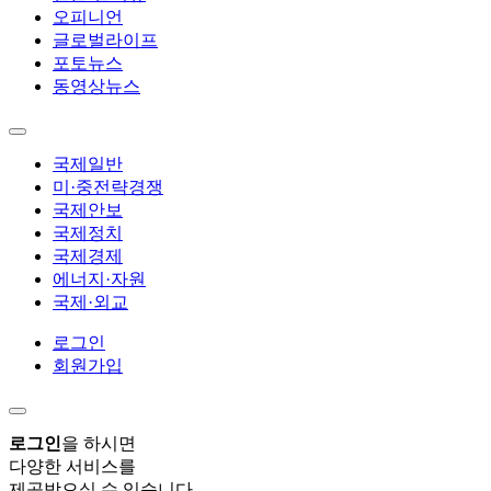
오피니언
글로벌라이프
포토뉴스
동영상뉴스
국제일반
미·중전략경쟁
국제안보
국제정치
국제경제
에너지·자원
국제·외교
로그인
회원가입
로그인
을 하시면
다양한 서비스를
제공받으실 수 있습니다.