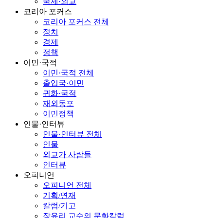
국제·외교
코리아 포커스
코리아 포커스 전체
정치
경제
정책
이민·국적
이민·국적 전체
출입국·이민
귀화·국적
재외동포
이민정책
인물·인터뷰
인물·인터뷰 전체
인물
외교가 사람들
인터뷰
오피니언
오피니언 전체
기획/연재
칼럼/기고
장유리 교수의 문화칼럼