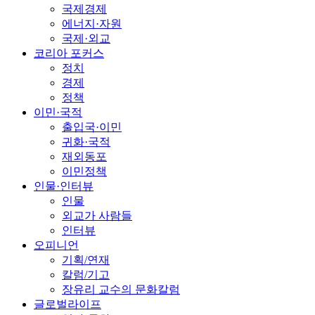
국제경제
에너지·자원
국제·외교
코리아 포커스
정치
경제
정책
이민·국적
출입국·이민
귀화·국적
재외동포
이민정책
인물·인터뷰
인물
외교가 사람들
인터뷰
오피니언
기획/연재
칼럼/기고
장유리 교수의 문화칼럼
글로벌라이프