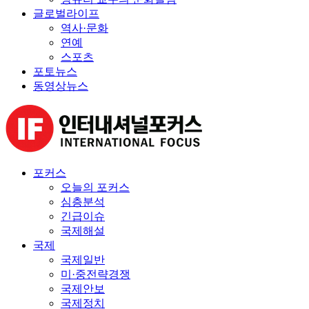
글로벌라이프
역사·문화
연예
스포츠
포토뉴스
동영상뉴스
포커스
오늘의 포커스
심층분석
긴급이슈
국제해설
국제
국제일반
미·중전략경쟁
국제안보
국제정치