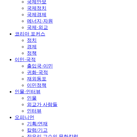
국제안보
국제정치
국제경제
에너지·자원
국제·외교
코리아 포커스
정치
경제
정책
이민·국적
출입국·이민
귀화·국적
재외동포
이민정책
인물·인터뷰
인물
외교가 사람들
인터뷰
오피니언
기획/연재
칼럼/기고
장유리 교수의 문화칼럼