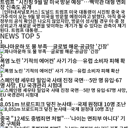
트럼프 "시진핑 9월 말 미국 방문 예정"…백악관 대형 연회
장 신축도 공개
[인터내셔널포커스] 도널드 트럼프 미국 대통령이 시진핑 중국 국
가주석이 오는 9월 말 미국을 방문할 예정이라고 밝혔다. 아직 중국
정부의 공식 확인은 나오지 않았지만, 방문이 성사될 경우 미·중 정
상외교가 새로운 국면을 맞이하는 계기가 될 수 있다는 관측이 제기
된다. 트럼프 대통령...
NEWS
TOP 5
1
파나마운하 또 물 부족…글로벌 해운·공급망 '긴장'
2
폭염 노린 '기적의 에어컨' 사기 기승…유럽 소비자 피해 확
산
3
스페인령 세우타 밀입국 사태 진정 국면…5만 명 유입·67
명 사망, EU 국경관리 시험대
4
8,051m 브로드피크 덮친 눈사태…국제 원정대 10명 조난
5
중국 "12세도 중범죄면 처벌"…'나이는 면죄부 아니다' 기
준 구체화