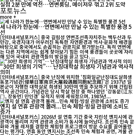
실점 2분 만에 역전…연변룽딩, 메이저우 꺾고 2위 도약
포토뉴스
more +
세 나라가 한눈에…연변에서만 만날 수 있는 특별한 풍경 5
선
[인터내셔널포커스] 중국 길림성 연변조선족자치주는 백두산과 두
만강, 국경지대가 어우러진 독특한 자연환경과 역사·문화적 배경을
바탕으로 중국에서도 손꼽히는 관광지로 평가받는다. 특히 연변에
는 다른 지역에서는 쉽게 찾아보기 힘든 이색 풍경들이 곳곳에 자리
해 있어 국내외 관광객들의 발길을 끌고 있다. ...
“30만 희생의 기억”… 난징대학살 희생자 기념관과 역사적
의미
[인터네셔널포커스] 중국 난징에 위치한 ‘침화일군난징대도살희생
동포기념관(侵華日軍南京大屠殺遇難同胞紀念館)’은 1937년 일
본군이 자행한 대학살로 희생된 30만여 명을 추모하기 위해 건립된
역사 공간이다. 기념관은 당시 학살 현장 중 하나였던 ‘강동문(江东
门, 장둥먼) 만인갱’ 유적지 위에 세워졌으며, 1985년...
옌지 설 연휴 관광객 몰려...민속 체험·빙설 관광에 소비도
증가
[인터내셔널포커스] 2026년 설 연휴 기간 중국 지린성 옌지시에 관
광객이 몰리며 지역 관광과 소비가 동시에 늘어났다. 조선족 민속 문
화와 겨울 레저를 결합한 체험형 프로그램이 방문 수요를 끌어올렸
다는 평가다. 연휴 동안 옌지시는 조선족 민속 체험과 공연, 겨울 관