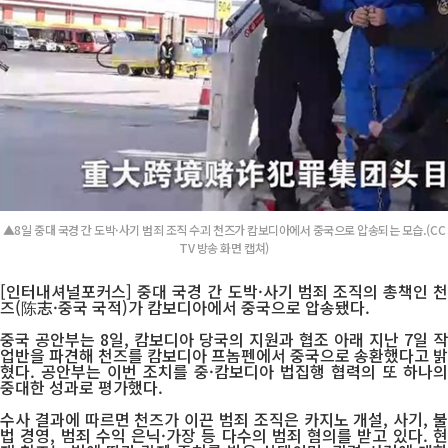
▲8일 중대 국경 간 도박·사기 범죄 조직 수괴 천즈가 캄보디아에서 중국으로 압송되는 모습.(CC
TV 방송 화면 캡쳐)
[인터내셔널포커스] 중대 국경 간 도박·사기 범죄 조직의 총책인 천
즈(陈志·중국 국적)가 캄보디아에서 중국으로 압송됐다.
중국 공안부는 8일, 캄보디아 당국의 지원과 협조 아래 지난 7일 작
업반을 파견해 천즈를 캄보디아 프놈펜에서 중국으로 송환했다고 밝
혔다. 공안부는 이번 조치를 중·캄보디아 법집행 협력의 또 하나의
중대한 성과로 평가했다.
수사 결과에 따르면 천즈가 이끈 범죄 조직은 카지노 개설, 사기, 불
법 경영, 범죄 수익 은닉·가장 등 다수의 범죄 혐의를 받고 있다. 현