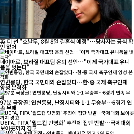
英 더 선 "호날두, 8월 8일 결혼식 예정"…당사자는 공식 확
인 없어
네이마르, 브라질 대표팀 은퇴 선언…"이제 국가대표 유니
폼을 벗는다"
연변룽딩, 한국 국민대와 손잡았다…한·중 국제 축구인재
양성 본격화
97분 극장골! 연변룽딩, 난징시티와 1-1 무승부…6경기 연
속 무패
UEFA, FIFA '월드컵 민영화' 추진에 집단 반발…국제대회
보이콧까지 경고