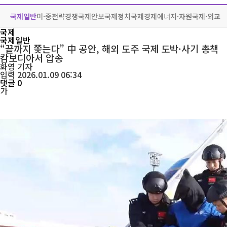
국제일반
미·중전략경쟁
국제안보
국제정치
국제경제
에너지·자원
국제·외교
국제
국제일반
“끝까지 쫓는다” 中 공안, 해외 도주 국제 도박·사기 총책
캄보디아서 압송
화영
기자
입력 2026.01.09 06:34
댓글 0
가