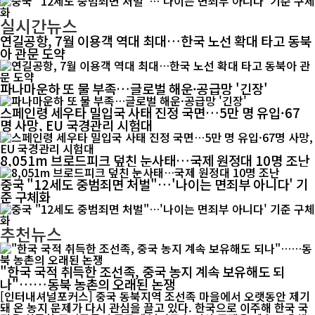
실시간뉴스
연길공항, 7월 이용객 역대 최대…한국 노선 확대 타고 동북
아 관문 도약
파나마운하 또 물 부족…글로벌 해운·공급망 '긴장'
스페인령 세우타 밀입국 사태 진정 국면…5만 명 유입·67
명 사망, EU 국경관리 시험대
8,051m 브로드피크 덮친 눈사태…국제 원정대 10명 조난
중국 "12세도 중범죄면 처벌"…'나이는 면죄부 아니다' 기
준 구체화
추천뉴스
"한국 국적 취득한 조선족, 중국 농지 계속 보유해도 되
나"……동북 농촌의 오래된 논쟁
[인터내셔널포커스] 중국 동북지역 조선족 마을에서 오랫동안 제기
돼 온 농지 문제가 다시 관심을 끌고 있다. 한국으로 이주해 한국 국