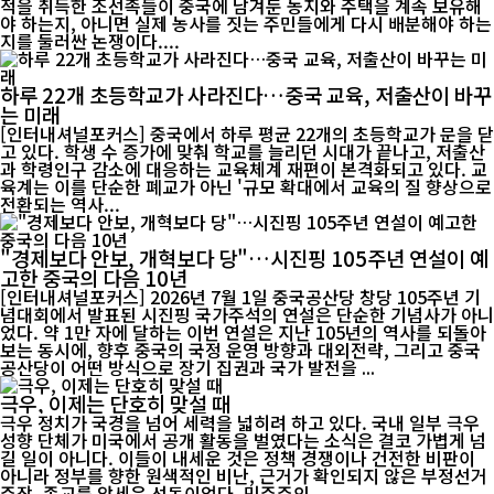
적을 취득한 조선족들이 중국에 남겨둔 농지와 주택을 계속 보유해
야 하는지, 아니면 실제 농사를 짓는 주민들에게 다시 배분해야 하는
지를 둘러싼 논쟁이다....
하루 22개 초등학교가 사라진다…중국 교육, 저출산이 바꾸
는 미래
[인터내셔널포커스] 중국에서 하루 평균 22개의 초등학교가 문을 닫
고 있다. 학생 수 증가에 맞춰 학교를 늘리던 시대가 끝나고, 저출산
과 학령인구 감소에 대응하는 교육체계 재편이 본격화되고 있다. 교
육계는 이를 단순한 폐교가 아닌 '규모 확대에서 교육의 질 향상으로
전환되는 역사...
"경제보다 안보, 개혁보다 당"…시진핑 105주년 연설이 예
고한 중국의 다음 10년
[인터내셔널포커스] 2026년 7월 1일 중국공산당 창당 105주년 기
념대회에서 발표된 시진핑 국가주석의 연설은 단순한 기념사가 아니
었다. 약 1만 자에 달하는 이번 연설은 지난 105년의 역사를 되돌아
보는 동시에, 향후 중국의 국정 운영 방향과 대외전략, 그리고 중국
공산당이 어떤 방식으로 장기 집권과 국가 발전을 ...
극우, 이제는 단호히 맞설 때
극우 정치가 국경을 넘어 세력을 넓히려 하고 있다. 국내 일부 극우
성향 단체가 미국에서 공개 활동을 벌였다는 소식은 결코 가볍게 넘
길 일이 아니다. 이들이 내세운 것은 정책 경쟁이나 건전한 비판이
아니라 정부를 향한 원색적인 비난, 근거가 확인되지 않은 부정선거
주장, 종교를 앞세운 선동이었다. 민주주의...