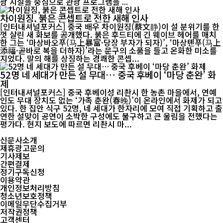
광 시설을 중심으로 관광 프로그램을 ...
차이원징, 붉은 콘셉트로 전한 새해 인사
[인터내셔널포커스] 중국 배우 차이원징(蔡文静)이 설 분위기를 한
껏 살린 새 화보를 공개했다. 붉은 후드티에 긴 웨이브 헤어를 매치
한 그는 ‘마상바오푸(马上暴富·당장 부자가 되자)’, ‘마상톈푸(马上
添福·곧바로 복을 더하자)’라는 문구의 소품을 들고 온화한 미소를
지었다. 말의 해를 상징하는 경쾌한 콘셉...
52명 네 세대가 만든 설 무대… 중국 후베이 ‘마당 춘완’ 화
제
[인터내셔널포커스] 중국 후베이성 리촨시 한 농촌 마을에서, 연예
인도 무대 장치도 없는 ‘가족 춘완(春晚)’이 온라인에서 화제가 되고
있다. 한 집안 식구 52명, 네 세대가 한자리에 모여 직접 기획하고 출
연한 설맞이 공연이 소박한 구성에도 불구하고 큰 울림을 전했다는
평가다. 현지 보도에 따르면 리촨시 마...
신문사소개
제휴광고문의
기사제보
간편결제
정기구독신청
이용약관
개인정보처리방침
청소년보호정책
이메일무단수집거부
저작권정책
고객센터