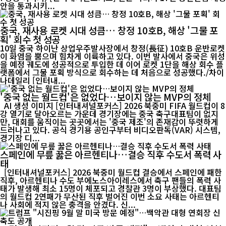
안을 통과시키...
중국, 재사용 로켓 시대 성큼… 창정 10호B, 해상 '그물 포
획' 회수 첫 성공
10일 중국 하이난 상업우주발사장에서 창정(長征) 10호B 운반로켓
이 화염을 뿜으며 힘차게 이륙하고 있다. 이번 발사에서 중국은 위성
을 예정 궤도에 성공적으로 투입한 데 이어 로켓 1단을 해상 회수 플
랫폼에서 그물 포획 방식으로 회수하는 데 처음으로 성공했다./차이
나데일리 [인터내...
'중국 없는 월드컵'은 없었다…보이지 않는 MVP의 정체
AI 생성 이미지 [인터내셔널포커스] 2026 북중미 FIFA 월드컵이 8
강 열기로 달아오르는 가운데 경기장에는 중국 축구대표팀이 없지
만, 대회를 움직이는 곳곳에서는 '중국 제조'의 존재감이 뚜렷하게
드러나고 있다. 공식 경기용 공인구부터 비디오판독(VAR) 시스템,
경기장 디...
스페인에 무릎 꿇은 아르헨티나…결승 직후 수도서 폭력 사
태
[인터내셔널포커스] 2026 북중미 월드컵 결승에서 스페인에 패한
직후, 아르헨티나 수도 부에노스아이레스에서 축구 팬들의 폭력 사
태가 발생해 최소 15명이 체포되고 경찰관 3명이 부상했다. 대표팀
의 월드컵 2연패가 무산된 직후 벌어진 이번 소요 사태는 아르헨티
나 사회에 적지 않은 충격을 안겼다. 신...