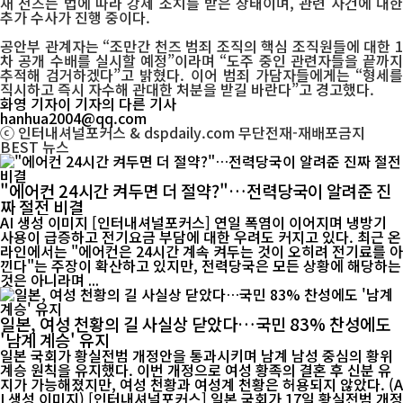
재 천즈는 법에 따라 강제 조치를 받은 상태이며, 관련 사건에 대한
추가 수사가 진행 중이다.
공안부 관계자는 “조만간 천즈 범죄 조직의 핵심 조직원들에 대한 1
차 공개 수배를 실시할 예정”이라며 “도주 중인 관련자들을 끝까지
추적해 검거하겠다”고 밝혔다. 이어 범죄 가담자들에게는 “형세를
직시하고 즉시 자수해 관대한 처분을 받길 바란다”고 경고했다.
화영 기자
이 기자의 다른 기사
hanhua2004@qq.com
ⓒ 인터내셔널포커스 & dspdaily.com 무단전재-재배포금지
BEST
뉴스
"에어컨 24시간 켜두면 더 절약?"…전력당국이 알려준 진
짜 절전 비결
AI 생성 이미지 [인터내셔널포커스] 연일 폭염이 이어지며 냉방기
사용이 급증하고 전기요금 부담에 대한 우려도 커지고 있다. 최근 온
라인에서는 "에어컨은 24시간 계속 켜두는 것이 오히려 전기료를 아
낀다"는 주장이 확산하고 있지만, 전력당국은 모든 상황에 해당하는
것은 아니라며 ...
일본, 여성 천황의 길 사실상 닫았다…국민 83% 찬성에도
'남계 계승' 유지
일본 국회가 황실전범 개정안을 통과시키며 남계 남성 중심의 황위
계승 원칙을 유지했다. 이번 개정으로 여성 황족의 결혼 후 신분 유
지가 가능해졌지만, 여성 천황과 여성계 천황은 허용되지 않았다. (A
I 생성 이미지) [인터내셔널포커스] 일본 국회가 17일 황실전범 개정