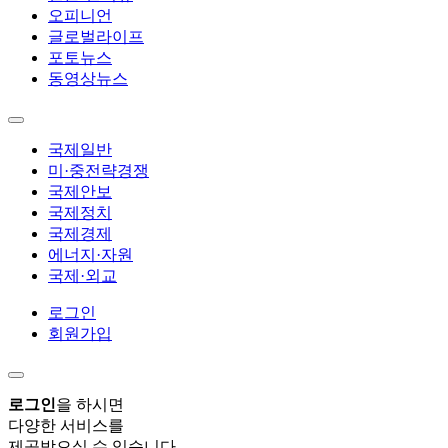
오피니언
글로벌라이프
포토뉴스
동영상뉴스
국제일반
미·중전략경쟁
국제안보
국제정치
국제경제
에너지·자원
국제·외교
로그인
회원가입
로그인
을 하시면
다양한 서비스를
제공받으실 수 있습니다.