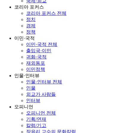
국제·외교
코리아 포커스
코리아 포커스 전체
정치
경제
정책
이민·국적
이민·국적 전체
출입국·이민
귀화·국적
재외동포
이민정책
인물·인터뷰
인물·인터뷰 전체
인물
외교가 사람들
인터뷰
오피니언
오피니언 전체
기획/연재
칼럼/기고
장유리 교수의 문화칼럼