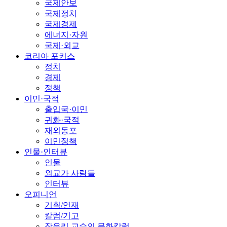
국제안보
국제정치
국제경제
에너지·자원
국제·외교
코리아 포커스
정치
경제
정책
이민·국적
출입국·이민
귀화·국적
재외동포
이민정책
인물·인터뷰
인물
외교가 사람들
인터뷰
오피니언
기획/연재
칼럼/기고
장유리 교수의 문화칼럼