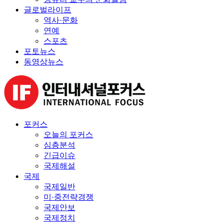
글로벌라이프
역사·문화
연예
스포츠
포토뉴스
동영상뉴스
포커스
오늘의 포커스
심층분석
긴급이슈
국제해설
국제
국제일반
미·중전략경쟁
국제안보
국제정치