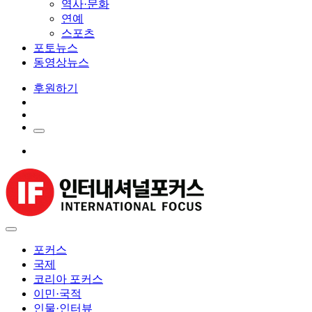
역사·문화
연예
스포츠
포토뉴스
동영상뉴스
후원하기
포커스
국제
코리아 포커스
이민·국적
인물·인터뷰