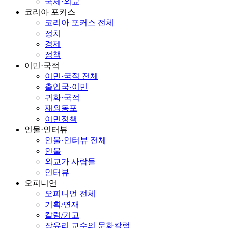
국제·외교
코리아 포커스
코리아 포커스 전체
정치
경제
정책
이민·국적
이민·국적 전체
출입국·이민
귀화·국적
재외동포
이민정책
인물·인터뷰
인물·인터뷰 전체
인물
외교가 사람들
인터뷰
오피니언
오피니언 전체
기획/연재
칼럼/기고
장유리 교수의 문화칼럼