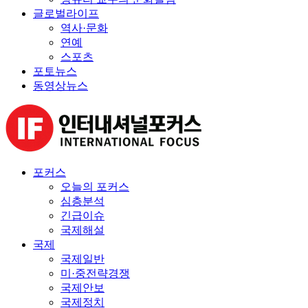
글로벌라이프
역사·문화
연예
스포츠
포토뉴스
동영상뉴스
포커스
오늘의 포커스
심층분석
긴급이슈
국제해설
국제
국제일반
미·중전략경쟁
국제안보
국제정치