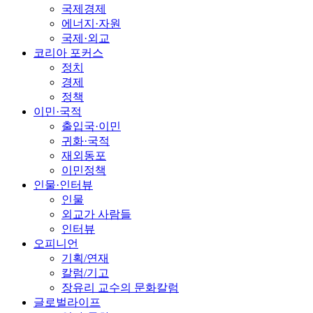
국제경제
에너지·자원
국제·외교
코리아 포커스
정치
경제
정책
이민·국적
출입국·이민
귀화·국적
재외동포
이민정책
인물·인터뷰
인물
외교가 사람들
인터뷰
오피니언
기획/연재
칼럼/기고
장유리 교수의 문화칼럼
글로벌라이프