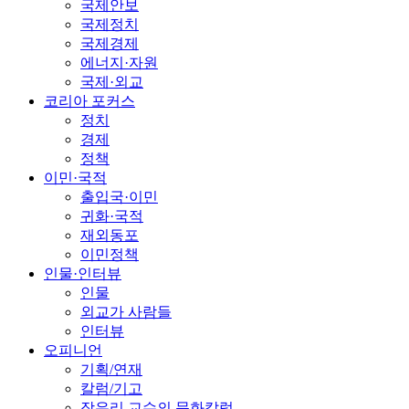
국제안보
국제정치
국제경제
에너지·자원
국제·외교
코리아 포커스
정치
경제
정책
이민·국적
출입국·이민
귀화·국적
재외동포
이민정책
인물·인터뷰
인물
외교가 사람들
인터뷰
오피니언
기획/연재
칼럼/기고
장유리 교수의 문화칼럼