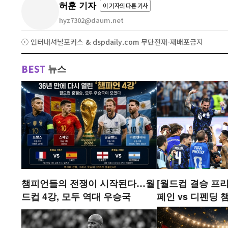
허훈 기자
이 기자의 다른 기사
hyz7302@daum.net
ⓒ 인터내셔널포커스 & dspdaily.com 무단전재-재배포금지
BEST
뉴스
챔피언들의 전쟁이 시작된다…월
[월드컵 결승 프리
드컵 4강, 모두 역대 우승국
페인 vs 디펜딩
나…'축구 왕좌' 