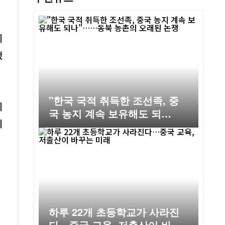
뒤
했
"한국 국적 취득한 조선족, 중
비
국 농지 계속 보유해도 되
비
나"……동북 농촌의 오래된 논
쟁
하루 22개 초등학교가 사라진
다…중국 교육, 저출산이 바꾸