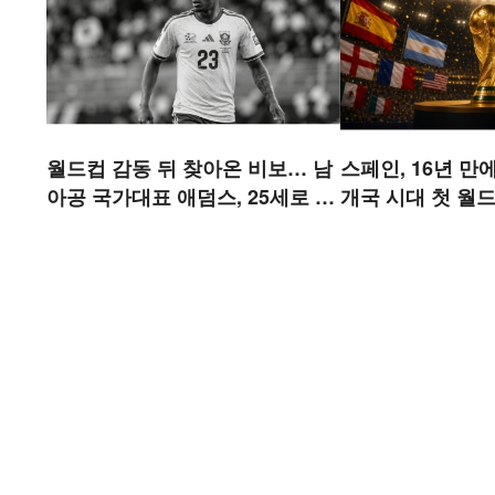
월드컵 감동 뒤 찾아온 비보… 남
스페인, 16년 만
아공 국가대표 애덤스, 25세로 별
개국 시대 첫 월드
세
정