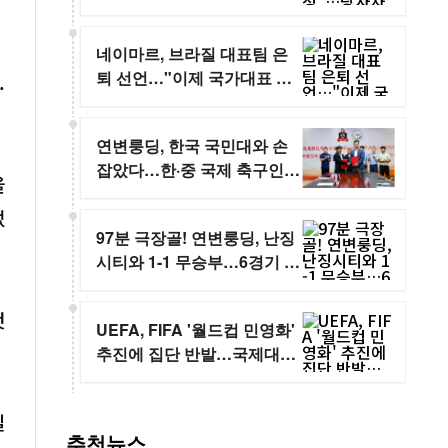
확인 없어
네이마르, 브라질 대표팀 은
퇴 선언…"이제 국가대표 유
.
니폼을 벗는다"
연변룽딩, 한국 국민대와 손
잡았다…한·중 국제 축구인재
을
양성 본격화
었
97분 극장골! 연변룽딩, 난징
시티와 1-1 무승부…6경기 연
속 무패
것
UEFA, FIFA '월드컵 민영화'
추진에 집단 반발…국제대회
보이콧까지 경고
일
추천뉴스