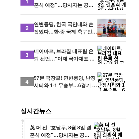
1
혼식 예정"…당사자는 공식
확인 없어
연변룽딩, 한국 국민대와 손
2
잡았다…한·중 국제 축구인재
양성 본격화
네이마르, 브라질 대표팀 은
3
퇴 선언…"이제 국가대표 유
니폼을 벗는다"
97분 극장골! 연변룽딩, 난징
4
시티와 1-1 무승부…6경기 연
속 무패
실시간뉴스
英 더 선 "호날두, 8월 8일 결
혼식 예정"…당사자는 공식