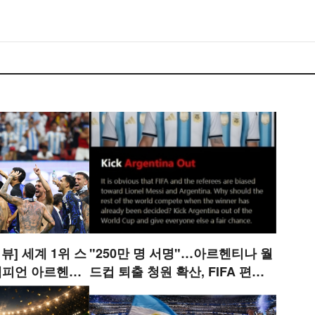
뷰] 세계 1위 스
"250만 명 서명"…아르헨티나 월
 챔피언 아르헨티
드컵 퇴출 청원 확산, FIFA 편파
마지막 승자는?
논란 재점화