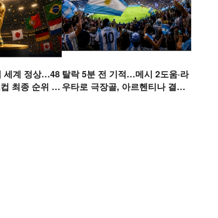
에 세계 정상…48
탈락 5분 전 기적…메시 2도움·라
컵 최종 순위 확
우타로 극장골, 아르헨티나 결승
행