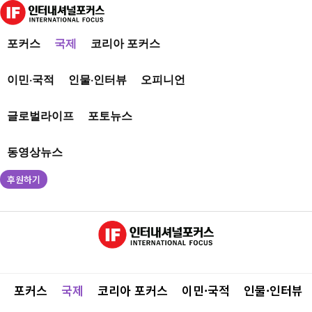
포커스
국제
코리아 포커스
이민·국적
인물·인터뷰
오피니언
글로벌라이프
포토뉴스
동영상뉴스
후원하기
포커스
국제
코리아 포커스
이민·국적
인물·인터뷰