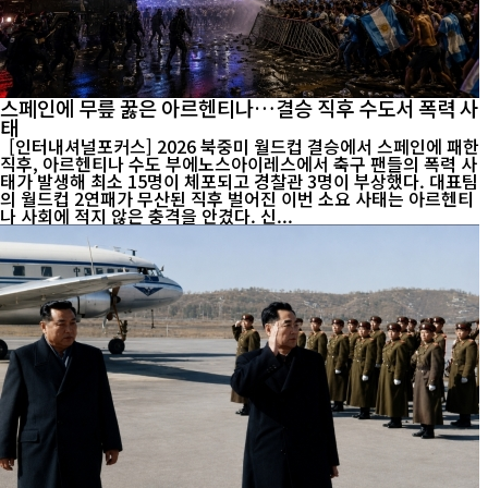
스페인에 무릎 꿇은 아르헨티나…결승 직후 수도서 폭력 사
태
[인터내셔널포커스] 2026 북중미 월드컵 결승에서 스페인에 패한
직후, 아르헨티나 수도 부에노스아이레스에서 축구 팬들의 폭력 사
태가 발생해 최소 15명이 체포되고 경찰관 3명이 부상했다. 대표팀
의 월드컵 2연패가 무산된 직후 벌어진 이번 소요 사태는 아르헨티
나 사회에 적지 않은 충격을 안겼다. 신...