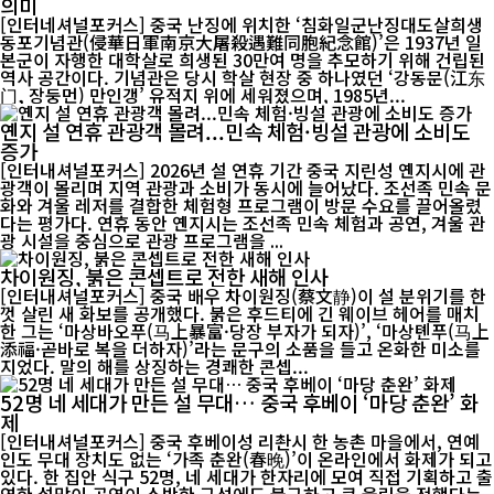
의미
[인터네셔널포커스] 중국 난징에 위치한 ‘침화일군난징대도살희생
동포기념관(侵華日軍南京大屠殺遇難同胞紀念館)’은 1937년 일
본군이 자행한 대학살로 희생된 30만여 명을 추모하기 위해 건립된
역사 공간이다. 기념관은 당시 학살 현장 중 하나였던 ‘강동문(江东
门, 장둥먼) 만인갱’ 유적지 위에 세워졌으며, 1985년...
옌지 설 연휴 관광객 몰려...민속 체험·빙설 관광에 소비도
증가
[인터내셔널포커스] 2026년 설 연휴 기간 중국 지린성 옌지시에 관
광객이 몰리며 지역 관광과 소비가 동시에 늘어났다. 조선족 민속 문
화와 겨울 레저를 결합한 체험형 프로그램이 방문 수요를 끌어올렸
다는 평가다. 연휴 동안 옌지시는 조선족 민속 체험과 공연, 겨울 관
광 시설을 중심으로 관광 프로그램을 ...
차이원징, 붉은 콘셉트로 전한 새해 인사
[인터내셔널포커스] 중국 배우 차이원징(蔡文静)이 설 분위기를 한
껏 살린 새 화보를 공개했다. 붉은 후드티에 긴 웨이브 헤어를 매치
한 그는 ‘마상바오푸(马上暴富·당장 부자가 되자)’, ‘마상톈푸(马上
添福·곧바로 복을 더하자)’라는 문구의 소품을 들고 온화한 미소를
지었다. 말의 해를 상징하는 경쾌한 콘셉...
52명 네 세대가 만든 설 무대… 중국 후베이 ‘마당 춘완’ 화
제
[인터내셔널포커스] 중국 후베이성 리촨시 한 농촌 마을에서, 연예
인도 무대 장치도 없는 ‘가족 춘완(春晚)’이 온라인에서 화제가 되고
있다. 한 집안 식구 52명, 네 세대가 한자리에 모여 직접 기획하고 출