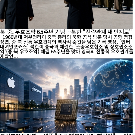
북·중, 우호조약 65주년 기념…북한 "전략관계 새 단계로"
1960년대 저우언라이 중국 총리의 북한 공식 방문 당시 공항 영접
장면. 중·북 전통 우호관계의 역사적 순간을 담은 기록 영상. [인터
내셔널포커스] 북한이 중국과 체결한 '조중우호협조 및 상호원조조
약'(중·북 우호조약) 체결 65주년을 맞아 양국의 전통적 우호관계를
재확인...