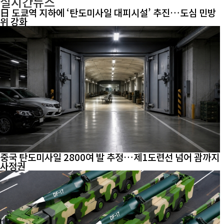
실시간뉴스
日 도쿄역 지하에 ‘탄도미사일 대피시설’ 추진…도심 민방
위 강화
중국 탄도미사일 2800여 발 추정…제1도련선 넘어 괌까지
사정권