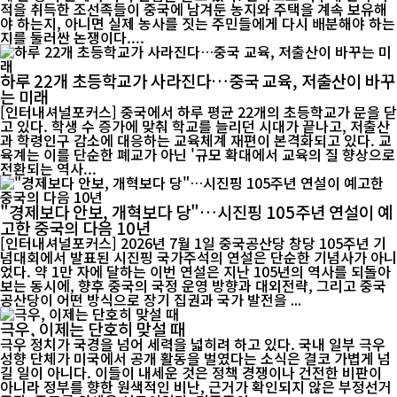
적을 취득한 조선족들이 중국에 남겨둔 농지와 주택을 계속 보유해
야 하는지, 아니면 실제 농사를 짓는 주민들에게 다시 배분해야 하는
지를 둘러싼 논쟁이다....
하루 22개 초등학교가 사라진다…중국 교육, 저출산이 바꾸
는 미래
[인터내셔널포커스] 중국에서 하루 평균 22개의 초등학교가 문을 닫
고 있다. 학생 수 증가에 맞춰 학교를 늘리던 시대가 끝나고, 저출산
과 학령인구 감소에 대응하는 교육체계 재편이 본격화되고 있다. 교
육계는 이를 단순한 폐교가 아닌 '규모 확대에서 교육의 질 향상으로
전환되는 역사...
"경제보다 안보, 개혁보다 당"…시진핑 105주년 연설이 예
고한 중국의 다음 10년
[인터내셔널포커스] 2026년 7월 1일 중국공산당 창당 105주년 기
념대회에서 발표된 시진핑 국가주석의 연설은 단순한 기념사가 아니
었다. 약 1만 자에 달하는 이번 연설은 지난 105년의 역사를 되돌아
보는 동시에, 향후 중국의 국정 운영 방향과 대외전략, 그리고 중국
공산당이 어떤 방식으로 장기 집권과 국가 발전을 ...
극우, 이제는 단호히 맞설 때
극우 정치가 국경을 넘어 세력을 넓히려 하고 있다. 국내 일부 극우
성향 단체가 미국에서 공개 활동을 벌였다는 소식은 결코 가볍게 넘
길 일이 아니다. 이들이 내세운 것은 정책 경쟁이나 건전한 비판이
아니라 정부를 향한 원색적인 비난, 근거가 확인되지 않은 부정선거