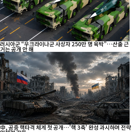
러시아군 “우크라이나군 사상자 250만 명 육박”…산출 근
거는 공개 안 해
中, 공중 핵타격 체계 첫 공개…'핵 3축' 완성 과시하며 전략