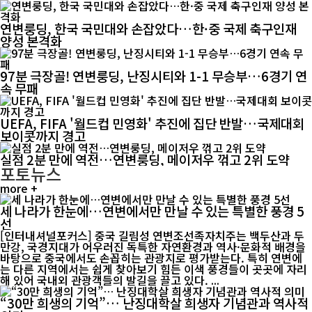
연변룽딩, 한국 국민대와 손잡았다…한·중 국제 축구인재
양성 본격화
97분 극장골! 연변룽딩, 난징시티와 1-1 무승부…6경기 연
속 무패
UEFA, FIFA '월드컵 민영화' 추진에 집단 반발…국제대회
보이콧까지 경고
실점 2분 만에 역전…연변룽딩, 메이저우 꺾고 2위 도약
포토뉴스
more +
세 나라가 한눈에…연변에서만 만날 수 있는 특별한 풍경 5
선
[인터내셔널포커스] 중국 길림성 연변조선족자치주는 백두산과 두
만강, 국경지대가 어우러진 독특한 자연환경과 역사·문화적 배경을
바탕으로 중국에서도 손꼽히는 관광지로 평가받는다. 특히 연변에
는 다른 지역에서는 쉽게 찾아보기 힘든 이색 풍경들이 곳곳에 자리
해 있어 국내외 관광객들의 발길을 끌고 있다. ...
“30만 희생의 기억”… 난징대학살 희생자 기념관과 역사적