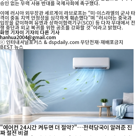
승인 없는 무력 사용 반대를 국제사회에 촉구했다.
이에 러시아 외무장관 세르게이 라브로프는 “미·이스라엘의 군사 타
격이 중동 지역 안정성을 심각하게 훼손했다”며 “러시아는 중국과
입장을 같이하며 유엔과 상하이협력기구(SCO) 등 다자 무대에서 전
쟁 중단과 외교 복귀를 위한 공조를 강화할 것”이라고 밝혔다.
화영 기자
이 기자의 다른 기사
hanhua2004@gmail.com
ⓒ 인터내셔널포커스 & dspdaily.com 무단전재-재배포금지
BEST
뉴스
"에어컨 24시간 켜두면 더 절약?"…전력당국이 알려준 진
짜 절전 비결