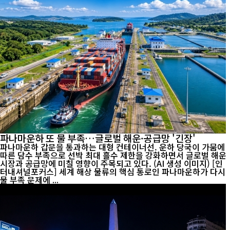
파나마운하 또 물 부족…글로벌 해운·공급망 '긴장'
파나마운하 갑문을 통과하는 대형 컨테이너선. 운하 당국이 가뭄에
따른 담수 부족으로 선박 최대 흘수 제한을 강화하면서 글로벌 해운
시장과 공급망에 미칠 영향이 주목되고 있다. (AI 생성 이미지) [인
터내셔널포커스] 세계 해상 물류의 핵심 통로인 파나마운하가 다시
물 부족 문제에 ...