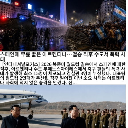
스페인에 무릎 꿇은 아르헨티나…결승 직후 수도서 폭력 사
태
[인터내셔널포커스] 2026 북중미 월드컵 결승에서 스페인에 패한
직후, 아르헨티나 수도 부에노스아이레스에서 축구 팬들의 폭력 사
태가 발생해 최소 15명이 체포되고 경찰관 3명이 부상했다. 대표팀
의 월드컵 2연패가 무산된 직후 벌어진 이번 소요 사태는 아르헨티
나 사회에 적지 않은 충격을 안겼다. 신...