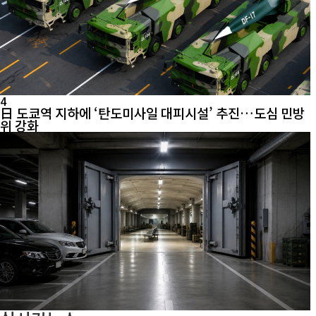
4
日 도쿄역 지하에 ‘탄도미사일 대피시설’ 추진…도심 민방
위 강화