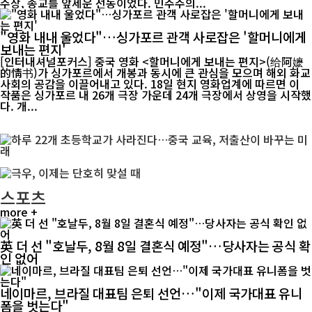
주장, 종교를 앞세운 선동이었다. 민주주의...
"영화 내내 울었다"…싱가포르 관객 사로잡은 '할머니에게
보내는 편지'
[인터내셔널포커스] 중국 영화 <할머니에게 보내는 편지>(给阿嬷
的情书)가 싱가포르에서 개봉과 동시에 큰 관심을 모으며 해외 화교
사회의 공감을 이끌어내고 있다. 18일 현지 영화업계에 따르면 이
작품은 싱가포르 내 26개 극장 가운데 24개 극장에서 상영을 시작했
다. 개...
스포츠
more +
英 더 선 "호날두, 8월 8일 결혼식 예정"…당사자는 공식 확
인 없어
네이마르, 브라질 대표팀 은퇴 선언…"이제 국가대표 유니
폼을 벗는다"