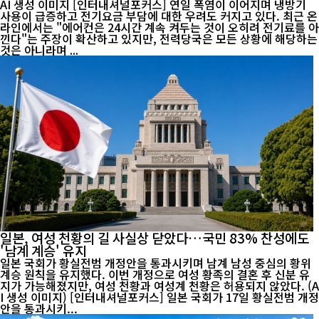
AI 생성 이미지 [인터내셔널포커스] 연일 폭염이 이어지며 냉방기
사용이 급증하고 전기요금 부담에 대한 우려도 커지고 있다. 최근 온
라인에서는 "에어컨은 24시간 계속 켜두는 것이 오히려 전기료를 아
낀다"는 주장이 확산하고 있지만, 전력당국은 모든 상황에 해당하는
것은 아니라며 ...
일본, 여성 천황의 길 사실상 닫았다…국민 83% 찬성에도
'남계 계승' 유지
일본 국회가 황실전범 개정안을 통과시키며 남계 남성 중심의 황위
계승 원칙을 유지했다. 이번 개정으로 여성 황족의 결혼 후 신분 유
지가 가능해졌지만, 여성 천황과 여성계 천황은 허용되지 않았다. (A
I 생성 이미지) [인터내셔널포커스] 일본 국회가 17일 황실전범 개정
안을 통과시키...