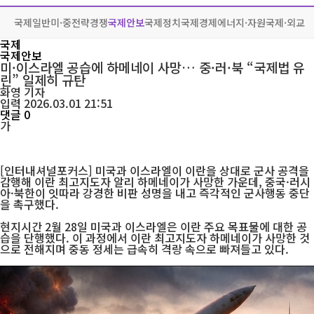
국제일반
미·중전략경쟁
국제안보
국제정치
국제경제
에너지·자원
국제·외교
국제
국제안보
미·이스라엘 공습에 하메네이 사망… 중·러·북 “국제법 유
린” 일제히 규탄
화영
기자
입력 2026.03.01 21:51
댓글 0
가
[인터내셔널포커스] 미국과 이스라엘이 이란을 상대로 군사 공격을
감행해 이란 최고지도자 알리 하메네이가 사망한 가운데, 중국·러시
아·북한이 잇따라 강경한 비판 성명을 내고 즉각적인 군사행동 중단
을 촉구했다.
현지시간 2월 28일 미국과 이스라엘은 이란 주요 목표물에 대한 공
습을 단행했다. 이 과정에서 이란 최고지도자 하메네이가 사망한 것
으로 전해지며 중동 정세는 급속히 격랑 속으로 빠져들고 있다.