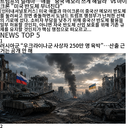
트럼프의 딜레마…애플 "중국 메모리 쓰게 해달라" vs 마이
크론 "미국 반도체 무너진다"
[인터내셔널포커스] 미국 애플과 마이크론이 중국산 메모리 반도체
를 둘러싸고 정면 충돌하면서 도널드 트럼프 행정부가 난처한 선택
의 기로에 섰다. 소비자 부담을 낮추기 위해 중국산 반도체 활용을
일부 허용할 것인지, 아니면 자국 반도체 산업 보호를 위해 기존 규
제를 유지할 것인지가 핵심 쟁점으로 떠오르고...
NEWS
TOP 5
1
러시아군 “우크라이나군 사상자 250만 명 육박”…산출 근
거는 공개 안 해
2