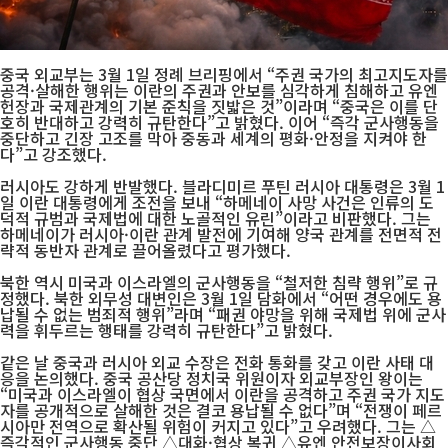
중국 외교부는 3월 1일 정례 브리핑에서 “주권 국가의 최고지도자를
공격·살해한 행위는 이란의 주권과 안보를 심각하게 침해하고 유엔
헌장과 국제관계의 기본 준칙을 짓밟은 것”이라며 “중국은 이를 단
호히 반대하고 강력히 규탄한다”고 밝혔다. 이어 “즉각 군사행동을
중단하고 긴장 고조를 막아 중동과 세계의 평화·안정을 지켜야 한
다”고 강조했다.
러시아도 강하게 반발했다. 블라디미르 푸틴 러시아 대통령은 3월 1
일 이란 대통령에게 조전을 보내 “하메네이 사망 사건은 인류의 도
덕적 규범과 국제법에 대한 노골적인 유린”이라고 비판했다. 그는
하메네이가 러시아·이란 관계 발전에 기여해 양국 관계를 전면적 전
략적 동반자 관계로 끌어올렸다고 평가했다.
북한 역시 미국과 이스라엘의 군사행동을 “철저한 침략 행위”로 규
정했다. 북한 외무성 대변인은 3월 1일 담화에서 “어떤 경우에도 용
납될 수 없는 범죄적 행위”라며 “패권 야망을 위해 국제법 위에 군사
력을 휘두르는 행태를 강력히 규탄한다”고 밝혔다.
같은 날 중국과 러시아 외교 수장은 전화 통화를 갖고 이란 사태 대
응을 논의했다. 중국 공산당 정치국 위원이자 외교부장인 왕이는
“미국과 이스라엘이 협상 국면에서 이란을 공격하고 주권 국가 지도
자를 공개적으로 살해한 것은 결코 용납될 수 없다”며 “전쟁이 페르
시아만 전역으로 확산될 위험이 커지고 있다”고 우려했다. 그는 △
즉각적인 군사행동 중단 △대화·협상 복귀 △유엔 안전보장이사회